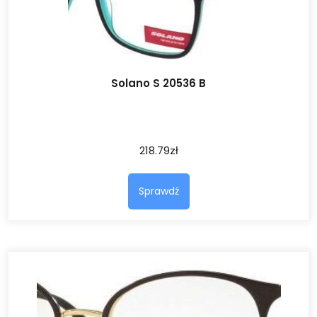
Solano S 20536 B
218.79
zł
Sprawdź