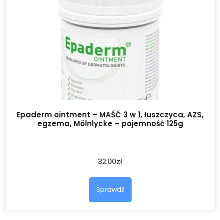
Epaderm ointment – MAŚĆ 3 w 1, łuszczyca, AZS,
egzema, Mölnlycke – pojemność 125g
32.00
zł
Sprawdź