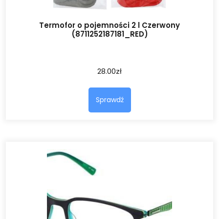
Termofor o pojemności 2 l Czerwony
(8711252187181_RED)
28.00
zł
Sprawdź