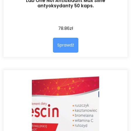
Lab One No1 Antioxidant Max Silne
antyoksydanty 50 kaps.
78.86
zł
Sprawdź