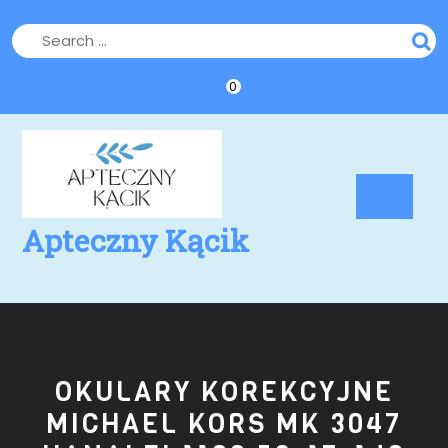
Skip
to
content
0
Op
Bu
Apteczny Kącik
OKULARY KOREKCYJNE
MICHAEL KORS MK 3047