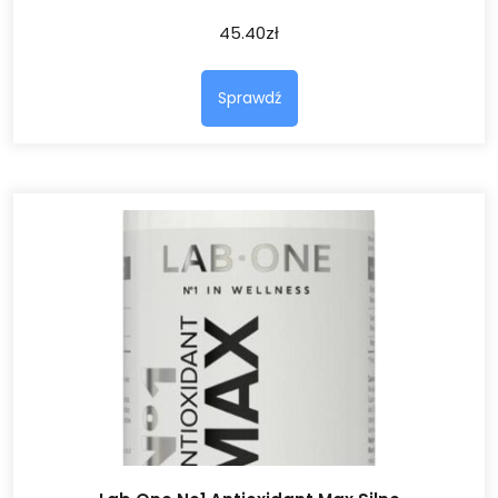
45.40
zł
Sprawdź