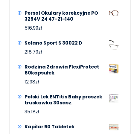
Persol Okulary korekcyjne PO
3254V 24 47-21-140
516.99
zł
Solano Sport S 30022 D
218.79
zł
Rodzina Zdrowia FlexiProtect
60kapsułek
12.98
zł
Polski Lek ENTitis Baby proszek
truskawka 30sasz.
35.18
zł
Kapilar 50 Tabletek