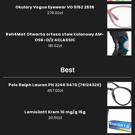
Okulary Vogue Eyewear VO 5152 2535
279.00
zł
Reh4Mat Otwarta orteza staw kolanowy AM-
OSK-O/2 4CLASSIC
181.02
zł
Best
Polo Ralph Lauren PH 2246 5470 (76124320)
457.00
zł
Lamisilatt Krem 10 mg/g 15g
20.50
zł