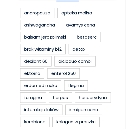
andropauza
apteka melisa
ashwagandha
avamys cena
balsam jerozolimski
betaserc
brak witaminy b12
detox
dexilant 60
dicloduo combi
ektoina
enterol 250
erdomed muko
flegma
furagina
herpes
hesperydyna
interakcje leków
ismigen cena
kerabione
kolagen w proszku