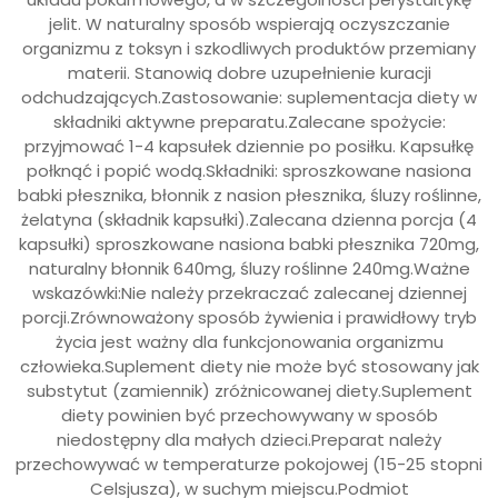
jelit. W naturalny sposób wspierają oczyszczanie
organizmu z toksyn i szkodliwych produktów przemiany
materii. Stanowią dobre uzupełnienie kuracji
odchudzających.Zastosowanie: suplementacja diety w
składniki aktywne preparatu.Zalecane spożycie:
przyjmować 1-4 kapsułek dziennie po posiłku. Kapsułkę
połknąć i popić wodą.Składniki: sproszkowane nasiona
babki płesznika, błonnik z nasion płesznika, śluzy roślinne,
żelatyna (składnik kapsułki).Zalecana dzienna porcja (4
kapsułki) sproszkowane nasiona babki płesznika 720mg,
naturalny błonnik 640mg, śluzy roślinne 240mg.Ważne
wskazówki:Nie należy przekraczać zalecanej dziennej
porcji.Zrównoważony sposób żywienia i prawidłowy tryb
życia jest ważny dla funkcjonowania organizmu
człowieka.Suplement diety nie może być stosowany jak
substytut (zamiennik) zróżnicowanej diety.Suplement
diety powinien być przechowywany w sposób
niedostępny dla małych dzieci.Preparat należy
przechowywać w temperaturze pokojowej (15-25 stopni
Celsjusza), w suchym miejscu.Podmiot