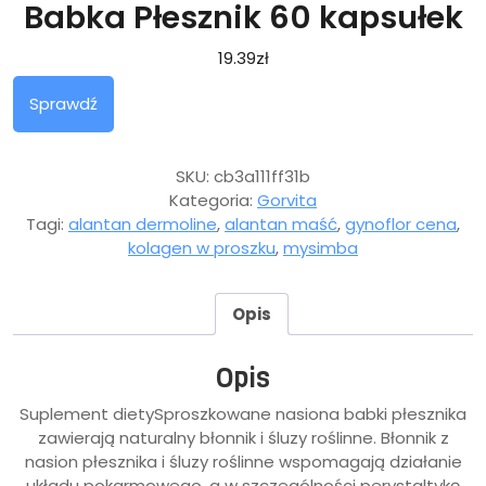
Babka Płesznik 60 kapsułek
19.39
zł
Sprawdź
SKU:
cb3a111ff31b
Kategoria:
Gorvita
Tagi:
alantan dermoline
,
alantan maść
,
gynoflor cena
,
kolagen w proszku
,
mysimba
Opis
Opis
Suplement dietySproszkowane nasiona babki płesznika
zawierają naturalny błonnik i śluzy roślinne. Błonnik z
nasion płesznika i śluzy roślinne wspomagają działanie
układu pokarmowego, a w szczególności perystaltykę