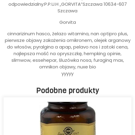
odpowiedzialny:P.P.U.H „GORVITA”Szczawa 10634-607
Szczawa
Gorvita
cinnarizinum hasco, żelazo witamina, nan optipro plus,
pierwsze objawy zakażenia omikronem, olejek arganowy
do włosów, pyralgina a apap, pelavo nos i zatoki cena,
najlepsza maść na opryszczkę, hempking opinie,
slimwow, essehepar, śluzówka nosa, furaginą max,
omnikon objawy, nuxe bio
yyyyy
Podobne produkty