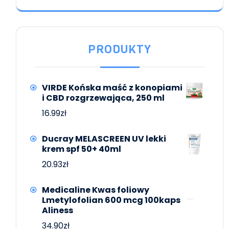
PRODUKTY
VIRDE Końska maść z konopiami
i CBD rozgrzewająca, 250 ml
16.99
zł
Ducray MELASCREEN UV lekki
krem spf 50+ 40ml
20.93
zł
Medicaline Kwas foliowy
Lmetylofolian 600 mcg 100kaps
Aliness
34.90
zł