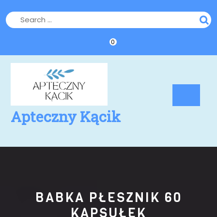
Skip
to
content
0
Op
Bu
Apteczny Kącik
BABKA PŁESZNIK 60
KAPSUŁEK