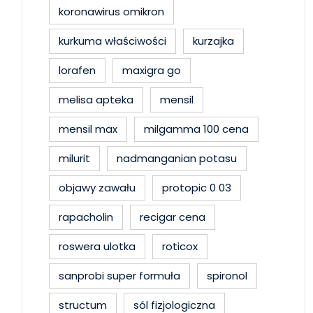
koronawirus omikron
kurkuma właściwości
kurzajka
lorafen
maxigra go
melisa apteka
mensil
mensil max
milgamma 100 cena
milurit
nadmanganian potasu
objawy zawału
protopic 0 03
rapacholin
recigar cena
roswera ulotka
roticox
sanprobi super formuła
spironol
structum
sól fizjologiczna