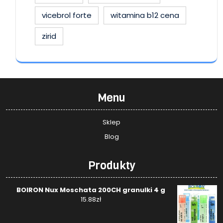
vicebrol forte
witamina b12 cena
zirid
Menu
Sklep
Blog
Produkty
BOIRON Nux Moschata 200CH granulki 4 g
15.88
zł