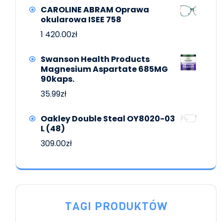
CAROLINE ABRAM Oprawa
okularowa ISEE 758
1 420.00
zł
Swanson Health Products
Magnesium Aspartate 685MG
90kaps.
35.99
zł
Oakley Double Steal OY8020-03
L (48)
309.00
zł
TAGI PRODUKTÓW