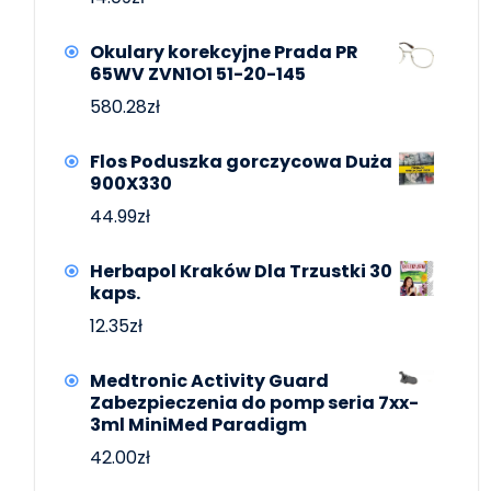
Okulary korekcyjne Prada PR
65WV ZVN1O1 51-20-145
580.28
zł
Flos Poduszka gorczycowa Duża
900X330
44.99
zł
Herbapol Kraków Dla Trzustki 30
kaps.
12.35
zł
Medtronic Activity Guard
Zabezpieczenia do pomp seria 7xx-
3ml MiniMed Paradigm
42.00
zł