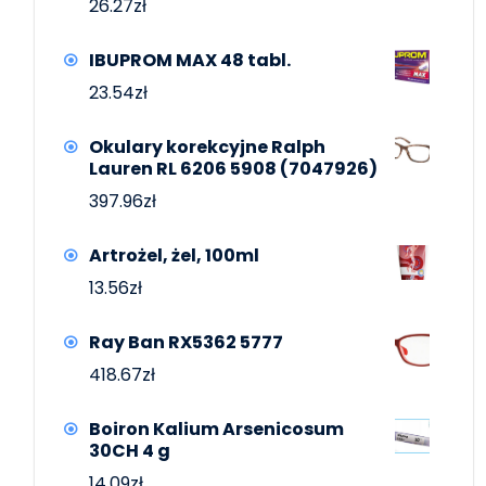
26.27
zł
IBUPROM MAX 48 tabl.
23.54
zł
Okulary korekcyjne Ralph
Lauren RL 6206 5908 (7047926)
397.96
zł
Artrożel, żel, 100ml
13.56
zł
Ray Ban RX5362 5777
418.67
zł
Boiron Kalium Arsenicosum
30CH 4 g
14.09
zł