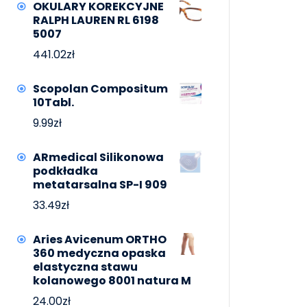
OKULARY KOREKCYJNE
RALPH LAUREN RL 6198
5007
441.02
zł
Scopolan Compositum
10Tabl.
9.99
zł
ARmedical Silikonowa
podkładka
metatarsalna SP-I 909
33.49
zł
Aries Avicenum ORTHO
360 medyczna opaska
elastyczna stawu
kolanowego 8001 natura M
24.00
zł