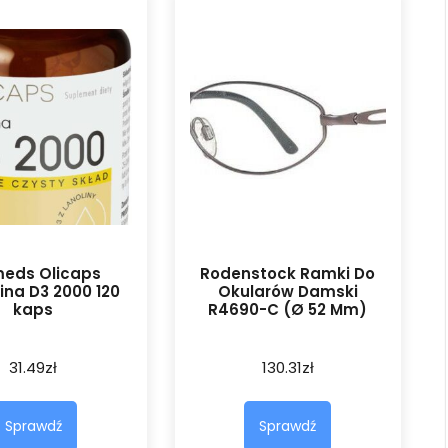
meds Olicaps
Rodenstock Ramki Do
na D3 2000 120
Okularów Damski
kaps
R4690-C (Ø 52 Mm)
31.49
zł
130.31
zł
Sprawdź
Sprawdź