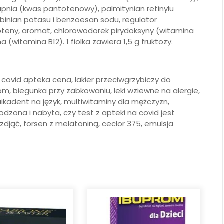
apnia (kwas pantotenowy), palmitynian retinylu
binian potasu i benzoesan sodu, regulator
oteny, aromat, chlorowodorek pirydoksyny (witamina
 (witamina B12). 1 fiolka zawiera 1,5 g fruktozy.
 covid apteka cena, lakier przeciwgrzybiczy do
m, biegunka przy zabkowaniu, leki wziewne na alergie,
 baikadent na język, multiwitaminy dla mężczyzn,
dzona i nabyta, czy test z apteki na covid jest
 zdjąć, forsen z melatoniną, ceclor 375, emulsja