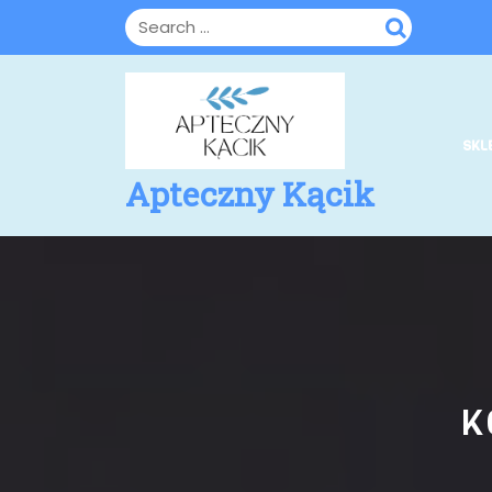
Skip
to
content
SKL
Apteczny Kącik
K