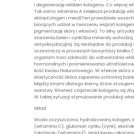
i degenerację włókien kolagenu. Co więcej 
Tak samo witamina A zwiększa produkcję w
skórę.Kolagen i miedźTen prawdziwie wszec
biorących udział w tworzeniu wiązań kolagenu
pigmentację skóry i włosów). To silny antyo
starzenia.Selen i cynkOba minerały wchodzą
antyoksydacyjną. Są niezbędne do produkcji
uczestniczy w procesach biosyntezy białka 
organizm traci zdolność do odtwarzania wł
hormonalnych i promieniowania ultrafioletow
ilość kwasu hialuronowego. W efekcie skóra st
elastyczność.Skóra zapewnia ochronną bari
Między innymi dlatego kremy, które stosujemy
warstwy. Również cząsteczki kolagenu są zby
W takiej sytuacji stymulowanie produkcji wła
Skład
Woda oczyszczona, hydrolizowany kolagen, sta
(witamina C), glukonian cynku (cynk), ekstrakt
tokoferylu (witamina E), amid kwasu nikotyn