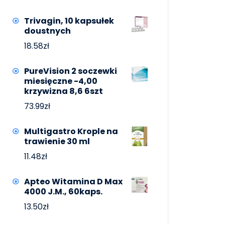
Trivagin, 10 kapsułek
doustnych
18.58
zł
PureVision 2 soczewki
miesięczne -4,00
krzywizna 8,6 6szt
73.99
zł
Multigastro Krople na
trawienie 30 ml
11.48
zł
Apteo Witamina D Max
4000 J.M., 60kaps.
13.50
zł