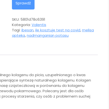
Sprawdź
SKU:
5801d78c6391
Kategoria:
Valentis
Tagi:
ibesan
,
ile kosztuje test na covid
,
melisa
apteka
,
nadmanganian potasu
alnego kolagenu do picia, uzupełnionego o kwas
wspierające syntezę naturalnego kolagenu. Kolagen
 masę cząsteczkową w porównaniu do kolagenu
przewodu pokarmowego. Polecany jest dla osób
ć procesy starzenia, czy osób z problemem suchej