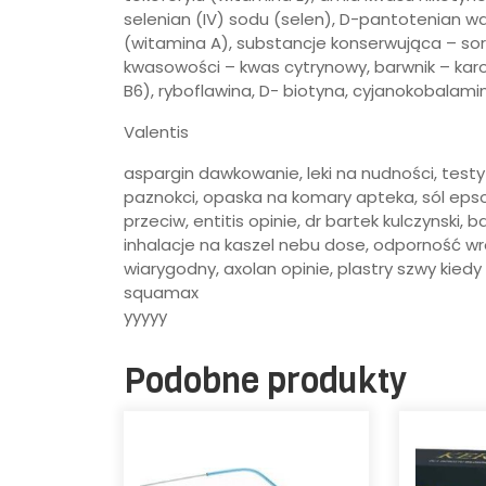
selenian (IV) sodu (selen), D-pantotenian w
(witamina A), substancje konserwująca – sor
kwasowości – kwas cytrynowy, barwnik – kar
B6), ryboflawina, D- biotyna, cyjanokobalamina
Valentis
aspargin dawkowanie, leki na nudności, testy
paznokci, opaska na komary apteka, sól epso
przeciw, entitis opinie, dr bartek kulczynski,
inhalacje na kaszel nebu dose, odporność wro
wiarygodny, axolan opinie, plastry szwy kiedy
squamax
yyyyy
Podobne produkty