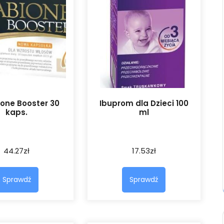
one Booster 30
Ibuprom dla Dzieci 100
kaps.
ml
44.27
zł
17.53
zł
Sprawdź
Sprawdź