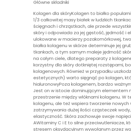
Główne składniki
Kolagen dla skóryKolagen to białko popularn
1/3 całkowitej masy białek w ludzkich tkanka
ścięgnach i chrząstkach, ale przede wszystk
skóry i odpowiada za jej gęstość, jędrność 
ulokowane w macierzy pozakomórkowej, tworzą 
białka kolagenu w skórze determinuje jej gr
tkankach, a tym samym maleje jędrność skór
na całym ciele, dlatego preparaty z kolage
korzystny dla skóry dotkniętej rozstępami, bo
kolagenowych. Również w przypadku uszkod
estetycznych) warto sięgnąć po kolagen, któ
hialuronowyPoza kolagenem, bardzo ważnym s
Jest on w istocie dominującym elementem 
przestrzenie między włóknami kolagenu. W te
kolagenu, ale też wspiera tworzenie nowych w
zatrzymywania dużej ilości cząsteczek wody,
elastyczność. Skóra zachowuje swoje napięcie
AWitaminy C i E to silne przeciwutleniacze, 
stresem oksydacyjnym wywołanym przez woln