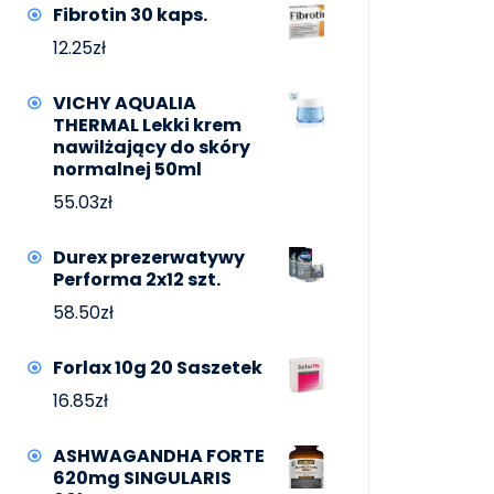
Fibrotin 30 kaps.
12.25
zł
VICHY AQUALIA
THERMAL Lekki krem
nawilżający do skóry
normalnej 50ml
55.03
zł
Durex prezerwatywy
Performa 2x12 szt.
58.50
zł
Forlax 10g 20 Saszetek
16.85
zł
ASHWAGANDHA FORTE
620mg SINGULARIS