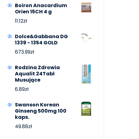
Boiron Anacardium
Orien 15CH 4 g
11.12
zł
Dolce&Gabbana DG
1339 - 1354 GOLD
673.99
zł
Rodzina Zdrowia
Aqualit 24Tabl
Musujące
6.89
zł
Swanson Korean
Ginseng 500mg 100
kaps.
49.88
zł