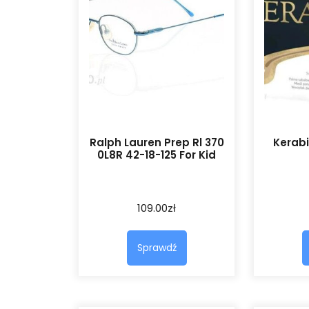
Ralph Lauren Prep Rl 370
Kerabi
0L8R 42-18-125 For Kid
109.00
zł
Sprawdź