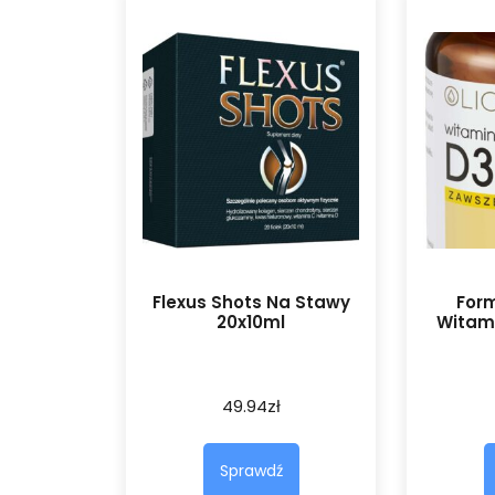
Flexus Shots Na Stawy
For
20x10ml
Witami
49.94
zł
Sprawdź