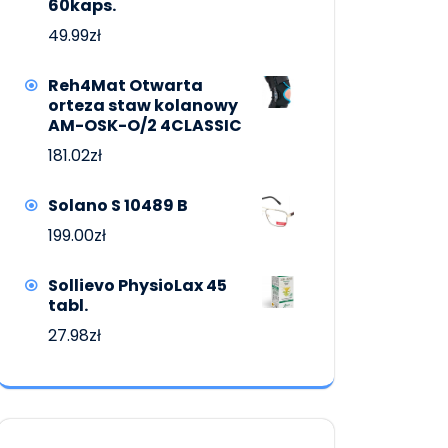
60kaps.
49.99
zł
Reh4Mat Otwarta
orteza staw kolanowy
AM-OSK-O/2 4CLASSIC
181.02
zł
Solano S 10489 B
199.00
zł
Sollievo PhysioLax 45
tabl.
27.98
zł