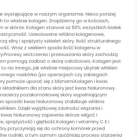
ie występujące w naszym organizmie. Nieco poniżej
ch to właśnie kolagen. Znajdziemy go w kościach,
im w skórze. Kolagen stanowi aż 60% wszystkich białek
i elastyczność. Usieciowane włókna kolagenowe,
silny i sprężysty szkielet skóry. Ilość strukturalnego
ubość. Wraz z wiekiem spada ilość kolagenu w
y.Procesy wiotczenia i przesuszania skóry zachodzą
nem pomogą zadbać o skórę całościowo. Kolagen jest
 to nic innego, jak właśnie miejscowy ubytek włókien
zonego naskórka (po operacjach czy zabiegach
ry pomoże uporać się z bliznami.Kolagen i kwas
kładnikiem dla stanu skóry jest kwas hialuronowy.
macierzy pozakomórkowej skóry wypełniającym
n sposób kwas hialuronowy stabilizuje włókna
łókien. Dzięki wyjątkowej zdolności wiązania i
 kwas hialuronowy zapewnia skórze wilgoć i
, sprężystość i giętkość.Kolagen i witaminy C E i
który przyczyniają się do ochrony komórek przed
e rodniki, a tym samym opóźniają procesy starzenia