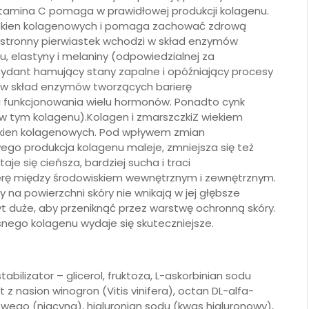
witamina C pomaga w prawidłowej produkcji kolagenu.
łókien kolagenowych i pomaga zachować zdrową
hstronny pierwiastek wchodzi w skład enzymów
, elastyny i melaniny (odpowiedzialnej za
ksydant hamujący stany zapalne i opóźniający procesy
 w skład enzymów tworzących barierę
 i funkcjonowania wielu hormonów. Ponadto cynk
(w tym kolagenu).Kolagen i zmarszczkiZ wiekiem
ókien kolagenowych. Pod wpływem zmian
ego produkcja kolagenu maleje, zmniejsza się też
aje się cieńsza, bardziej sucha i traci
erę między środowiskiem wewnętrznym i zewnętrznym.
 na powierzchni skóry nie wnikają w jej głębsze
t duże, aby przeniknąć przez warstwę ochronną skóry.
snego kolagenu wydaje się skuteczniejsze.
bilizator – glicerol, fruktoza, L-askorbinian sodu
 z nasion winogron (Vitis vinifera), octan DL-alfa-
owego (niacyna), hialuronian sodu (kwas hialuronowy),