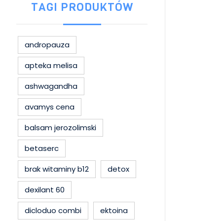
TAGI PRODUKTÓW
andropauza
apteka melisa
ashwagandha
avamys cena
balsam jerozolimski
betaserc
brak witaminy b12
detox
dexilant 60
dicloduo combi
ektoina