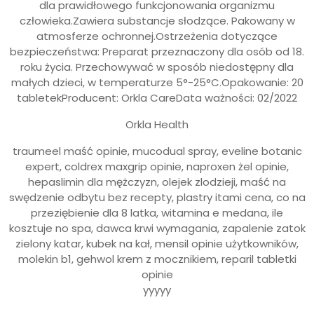
dla prawidłowego funkcjonowania organizmu
człowieka.Zawiera substancje słodzące. Pakowany w
atmosferze ochronnej.Ostrzeżenia dotyczące
bezpieczeństwa: Preparat przeznaczony dla osób od 18.
roku życia. Przechowywać w sposób niedostępny dla
małych dzieci, w temperaturze 5°-25°C.Opakowanie: 20
tabletekProducent: Orkla CareData ważności: 02/2022
Orkla Health
traumeel maść opinie, mucodual spray, eveline botanic
expert, coldrex maxgrip opinie, naproxen żel opinie,
hepaslimin dla mężczyzn, olejek zlodzieji, maść na
swędzenie odbytu bez recepty, plastry itami cena, co na
przeziębienie dla 8 latka, witamina e medana, ile
kosztuje no spa, dawca krwi wymagania, zapalenie zatok
zielony katar, kubek na kał, mensil opinie użytkowników,
molekin b1, gehwol krem z mocznikiem, reparil tabletki
opinie
yyyyy