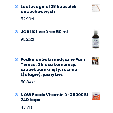
Lactovaginal 28 kapsułek
dopochwowych
52.90
zł
JOALIS liverDren 50 ml
96.25
zł
Podkolanówki medyczne Pani
Teresa, 2 klasa kompresji,
czubek zamknięty, rozmiar
L(długie), jasny beż
50.34
zł
NOW Foods Vitamin D-3 5000IU
240 kaps
43.71
zł