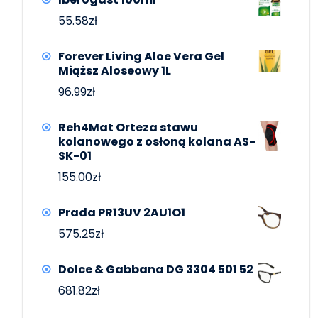
55.58
zł
Forever Living Aloe Vera Gel
Miąższ Aloseowy 1L
96.99
zł
Reh4Mat Orteza stawu
kolanowego z osłoną kolana AS-
SK-01
155.00
zł
Prada PR13UV 2AU1O1
575.25
zł
Dolce & Gabbana DG 3304 501 52
681.82
zł