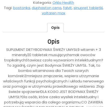
Kategoria:
Orkla Health
Tagi:
bostonka
,
duphaston cena
,
falvit
,
sinupret tabletki
,
voltaren max
Opis
Opis
SUPLEMENT DIETYBODYMAX ŚWIEŻY UMYSŁ9 witamin + 3
minerały20 tabletek musującychsmak owoców
tropikalnychStawiasz czoła wyzwaniom intelektualnym?
To zgadnij, czym jest Bodymax ŚWIEŻY UMYSŁ. Tak, to
bomba witaminowa dla Twoich szarych
komórek!Zmniejsza zmęczenie, wspiera utrzymanie
właściwych funkcji psychologicznych i układu nerwowego
oraz pomaga w utrzymaniu prawidłowego widzenia. Złap
świeże spojrzenie!DLA KOGO JEST BODYMAX ŚWIEŻY
UMYSŁ?Dla osób, które czeka wysiłek intelektualny i
potrzebują wsparcia dla całego organizmu.CO ZAWIERA