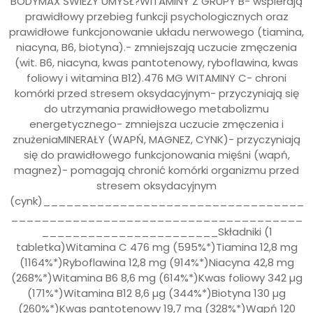
BODYMAX ŚWIEŻY UMYSŁ?WITAMINY Z GRUPY B- wspierają
prawidłowy przebieg funkcji psychologicznych oraz
prawidłowe funkcjonowanie układu nerwowego (tiamina,
niacyna, B6, biotyna).- zmniejszają uczucie zmęczenia
(wit. B6, niacyna, kwas pantotenowy, ryboflawina, kwas
foliowy i witamina B12).476 MG WITAMINY C- chroni
komórki przed stresem oksydacyjnym- przyczyniają się
do utrzymania prawidłowego metabolizmu
energetycznego- zmniejsza uczucie zmęczenia i
znużeniaMINERAŁY (WAPŃ, MAGNEZ, CYNK)- przyczyniają
się do prawidłowego funkcjonowania mięśni (wapń,
magnez)- pomagają chronić komórki organizmu przed
stresem oksydacyjnym
(cynk)__________________________________
______________________________________
_______________________Składniki (1
tabletka)Witamina C 476 mg (595%*)Tiamina 12,8 mg
(1164%*)Ryboflawina 12,8 mg (914%*)Niacyna 42,8 mg
(268%*)Witamina B6 8,6 mg (614%*)Kwas foliowy 342 µg
(171%*)Witamina B12 8,6 µg (344%*)Biotyna 130 µg
(260%*)Kwas pantotenowy 19,7 mg (328%*)Wapń 120