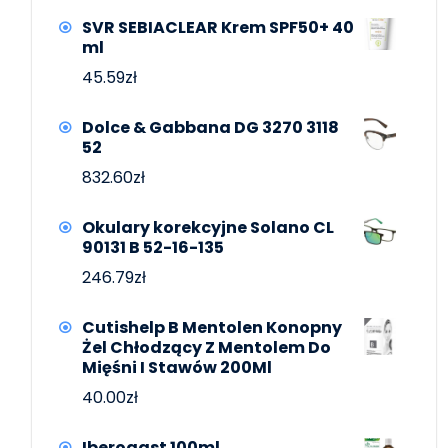
SVR SEBIACLEAR Krem SPF50+ 40
ml
45.59
zł
Dolce & Gabbana DG 3270 3118
52
832.60
zł
Okulary korekcyjne Solano CL
90131 B 52-16-135
246.79
zł
Cutishelp B Mentolen Konopny
Żel Chłodzący Z Mentolem Do
Mięśni I Stawów 200Ml
40.00
zł
Iberogast 100ml