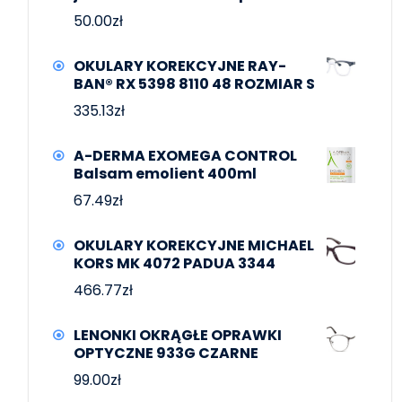
50.00
zł
OKULARY KOREKCYJNE RAY-
BAN® RX 5398 8110 48 ROZMIAR S
335.13
zł
A-DERMA EXOMEGA CONTROL
Balsam emolient 400ml
67.49
zł
OKULARY KOREKCYJNE MICHAEL
KORS MK 4072 PADUA 3344
466.77
zł
LENONKI OKRĄGŁE OPRAWKI
OPTYCZNE 933G CZARNE
99.00
zł