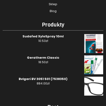
Sklep
Blog
Produkty
Sudafed XyloSpray 10ml
10.53
zł
Geratherm Classic
18.50
zł
Bvlgari BV 3051 501 (7538350)
884.00
zł