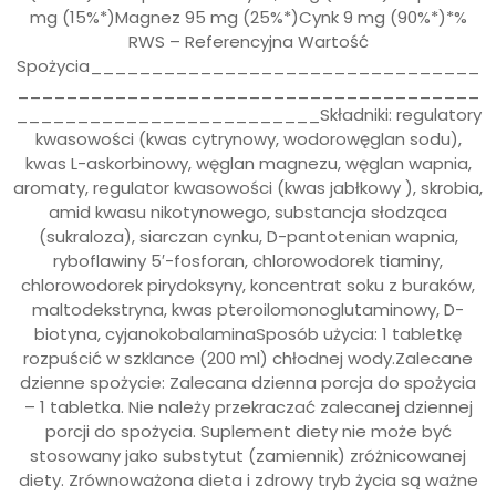
mg (15%*)Magnez 95 mg (25%*)Cynk 9 mg (90%*)*%
RWS – Referencyjna Wartość
Spożycia________________________________
______________________________________
_________________________Składniki: regulatory
kwasowości (kwas cytrynowy, wodorowęglan sodu),
kwas L-askorbinowy, węglan magnezu, węglan wapnia,
aromaty, regulator kwasowości (kwas jabłkowy ), skrobia,
amid kwasu nikotynowego, substancja słodząca
(sukraloza), siarczan cynku, D-pantotenian wapnia,
ryboflawiny 5′-fosforan, chlorowodorek tiaminy,
chlorowodorek pirydoksyny, koncentrat soku z buraków,
maltodekstryna, kwas pteroilomonoglutaminowy, D-
biotyna, cyjanokobalaminaSposób użycia: 1 tabletkę
rozpuścić w szklance (200 ml) chłodnej wody.Zalecane
dzienne spożycie: Zalecana dzienna porcja do spożycia
– 1 tabletka. Nie należy przekraczać zalecanej dziennej
porcji do spożycia. Suplement diety nie może być
stosowany jako substytut (zamiennik) zróżnicowanej
diety. Zrównoważona dieta i zdrowy tryb życia są ważne