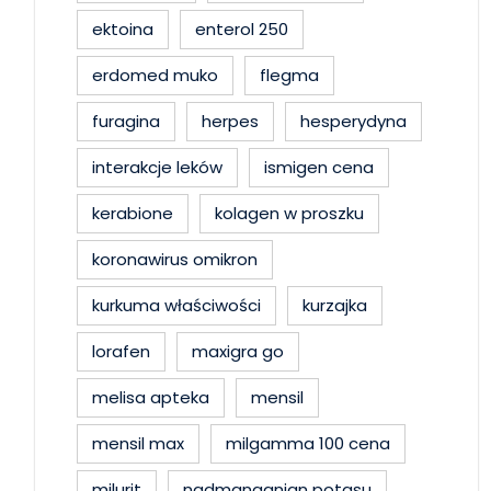
ektoina
enterol 250
erdomed muko
flegma
furagina
herpes
hesperydyna
interakcje leków
ismigen cena
kerabione
kolagen w proszku
koronawirus omikron
kurkuma właściwości
kurzajka
lorafen
maxigra go
melisa apteka
mensil
mensil max
milgamma 100 cena
milurit
nadmanganian potasu