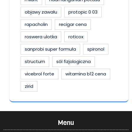
objawy zawału
protopic 0 03
rapacholin
recigar cena
roswera ulotka
roticox
sanprobi super formuła
spironol
structum
sól fizjologiczna
vicebrol forte
witamina b12 cena
zirid
Menu