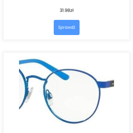
31.98
zł
Sprawdź