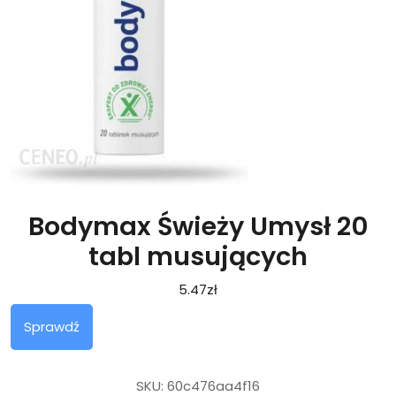
Bodymax Świeży Umysł 20
tabl musujących
5.47
zł
Sprawdź
SKU:
60c476aa4f16