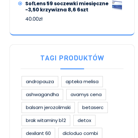
SofLens 59 soczewki miesięczne
-3,50 krzywizna 8,6 6szt
40.00
zł
TAGI PRODUKTÓW
andropauza
apteka melisa
ashwagandha
avamys cena
balsam jerozolimski
betaserc
brak witaminy b12
detox
dexilant 60
dicloduo combi