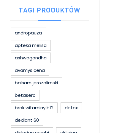
TAGI PRODUKTÓW
andropauza
apteka melisa
ashwagandha
avamys cena
balsam jerozolimski
betaserc
brak witaminy b12
detox
dexilant 60
dicloduo combi
ektoina