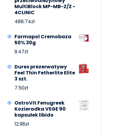
przeciwodleżynowy
MultiBlock MP-MB-Z/Z -
4CLINIC
488.74
zł
Farmapol Cremobaza
50% 30g
9.47
zł
Durex prezerwatywy
Feel Thin Fetherlite Elite
3 szt.
7.50
zł
OstroVit Fenugreek
Kozieradka VEGE 90
kapsułek libido
12.98
zł