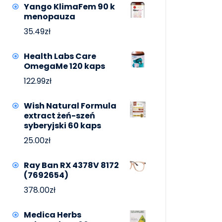
Yango KlimaFem 90 k
menopauza
35.49
zł
Health Labs Care
OmegaMe 120 kaps
122.99
zł
Wish Natural Formula
extract żeń-szeń
syberyjski 60 kaps
25.00
zł
Ray Ban RX 4378V 8172
(7692654)
378.00
zł
Medica Herbs