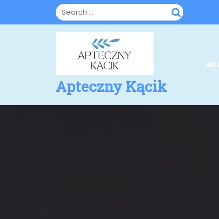
Skip
to
content
SKL
Apteczny Kącik