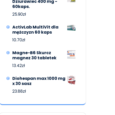
Dziurawiec 400 mg -
60kaps.
25.90
zł
ActivLab MultiVit dla
mężczyzn 60 kaps
10.70
zł
Magne-B6 Skurcz
magnez 30 tabletek
13.42
zł
Diohespan max 1000 mg
x 30 sasz
23.88
zł