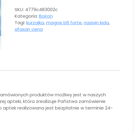
SKU:
4779c483002c
Kategoria:
Boiron
Tagi:
kurzajka
,
magne b6 forte
,
nasivin kida
,
xifaxan cena
 zamówionych produktów możliwy jest w naszych
szej apteki, która zrealizuje Państwa zamówienie
ptek realizowana jest bezpłatnie w terminie 24-