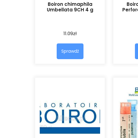
Boiron chimaphila
Boir
Umbellata 9CH 4 g
Perfo
11.09
zł
Sprawdź