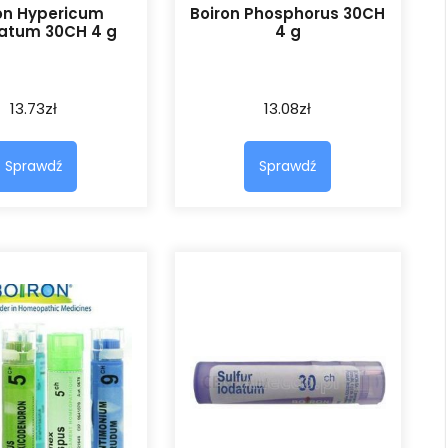
on Hypericum
Boiron Phosphorus 30CH
ratum 30CH 4 g
4 g
13.73
zł
13.08
zł
Sprawdź
Sprawdź