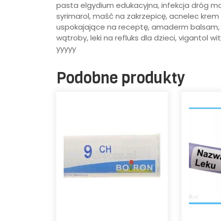
pasta elgydium edukacyjna, infekcja dróg moc
syrimarol, maść na zakrzepicę, acnelec krem 
uspokajające na receptę, amaderm balsam, n
wątroby, leki na refluks dla dzieci, vigantol 
yyyyy
Podobne produkty