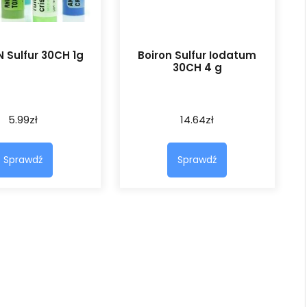
 Sulfur 30CH 1g
Boiron Sulfur Iodatum
30CH 4 g
5.99
zł
14.64
zł
Sprawdź
Sprawdź