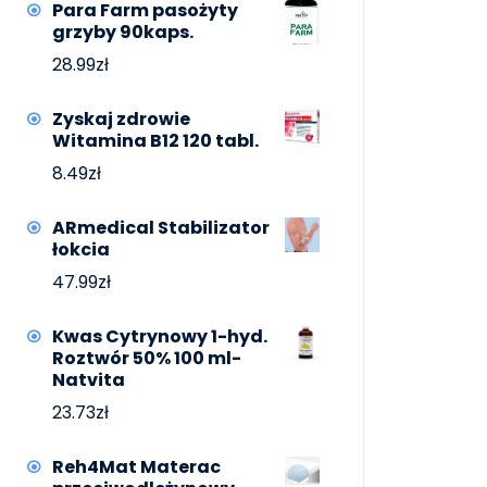
Para Farm pasożyty
grzyby 90kaps.
28.99
zł
Zyskaj zdrowie
Witamina B12 120 tabl.
8.49
zł
ARmedical Stabilizator
łokcia
47.99
zł
Kwas Cytrynowy 1-hyd.
Roztwór 50% 100 ml-
Natvita
23.73
zł
Reh4Mat Materac