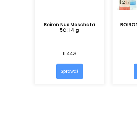
Boiron Nux Moschata
BOIRON
5CH 4 g
11.44
zł
Sprawdź