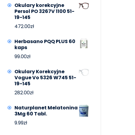
Okulary korekcyjne
Persol PO 3267V 1100 51-
19-145
472.00
zł
Herbasano PQQ PLUS 60
kaps
99.00
zł
Okulary Korekcyjne
Vogue Vo 5326 W745 51-
19-145
282.00
zł
Naturplanet Melatonina
3Mg 60 Tabl.
9.99
zł