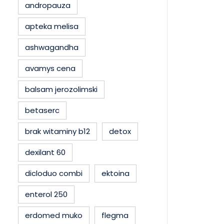
andropauza
apteka melisa
ashwagandha
avamys cena
balsam jerozolimski
betaserc
brak witaminy b12
detox
dexilant 60
dicloduo combi
ektoina
enterol 250
erdomed muko
flegma