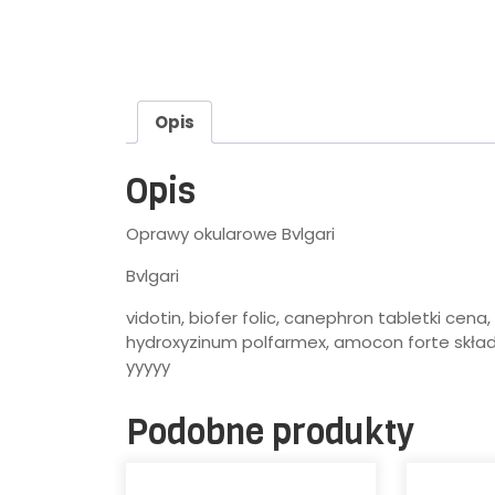
Opis
Opis
Oprawy okularowe Bvlgari
Bvlgari
vidotin, biofer folic, canephron tabletki cen
hydroxyzinum polfarmex, amocon forte skład,
yyyyy
Podobne produkty