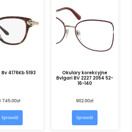
i Bv 4176Kb 5193
Okulary korekcyjne
Bvlgari BV 2227 2054 52-
16-140
1 745.00
zł
902.00
zł
Sprawdź
Sprawdź