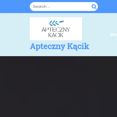
Skip
to
content
SKL
Apteczny Kącik