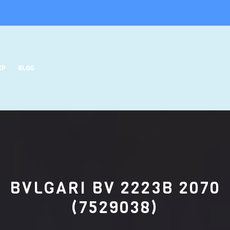
EP
BLOG
BVLGARI BV 2223B 2070
(7529038)