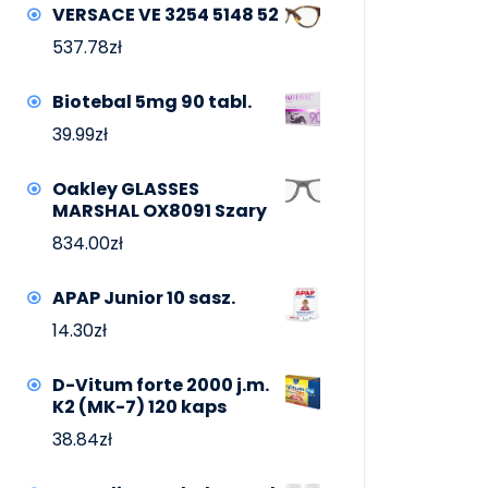
VERSACE VE 3254 5148 52
537.78
zł
Biotebal 5mg 90 tabl.
39.99
zł
Oakley GLASSES
MARSHAL OX8091 Szary
834.00
zł
APAP Junior 10 sasz.
14.30
zł
D-Vitum forte 2000 j.m.
K2 (MK-7) 120 kaps
38.84
zł