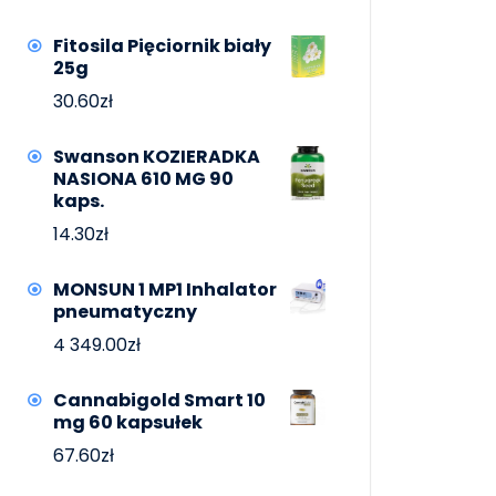
Fitosila Pięciornik biały
25g
30.60
zł
Swanson KOZIERADKA
NASIONA 610 MG 90
kaps.
14.30
zł
MONSUN 1 MP1 Inhalator
pneumatyczny
4 349.00
zł
Cannabigold Smart 10
mg 60 kapsułek
67.60
zł