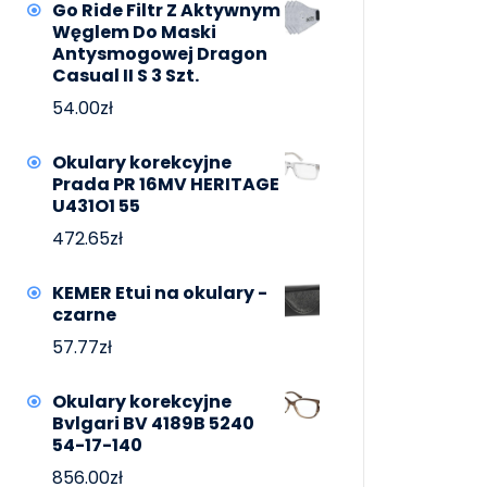
Go Ride Filtr Z Aktywnym
Węglem Do Maski
Antysmogowej Dragon
Casual II S 3 Szt.
54.00
zł
Okulary korekcyjne
Prada PR 16MV HERITAGE
U431O1 55
472.65
zł
KEMER Etui na okulary -
czarne
57.77
zł
Okulary korekcyjne
Bvlgari BV 4189B 5240
54-17-140
856.00
zł