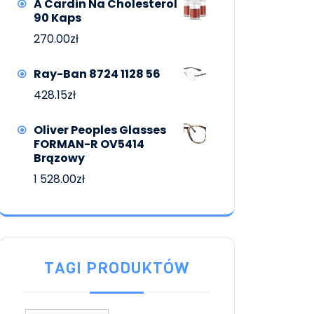
A Cardin Na Cholesterol
90 Kaps
270.00
zł
Ray-Ban 8724 1128 56
428.15
zł
Oliver Peoples Glasses
FORMAN-R OV5414
Brązowy
1 528.00
zł
TAGI PRODUKTÓW