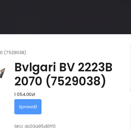
70 (7529038)
Bvlgari BV 2223B
2070 (7529038)
1 054.00
zł
Sprawdź
SKU:
dc03a95d0ff0