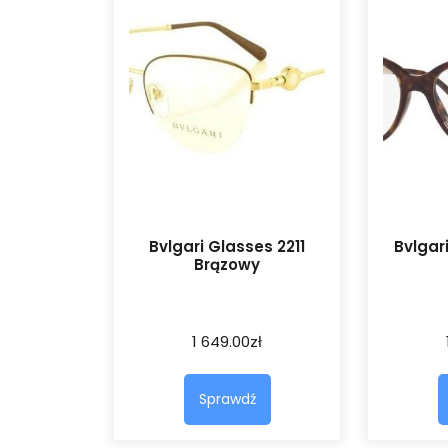
Bvlgari Glasses 2211
Bvlgar
Brązowy
1 649.00
zł
Sprawdź