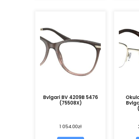
Bvlgari BV 4209B 5476
Okula
(75508X)
Bvlga
1 054.00
zł