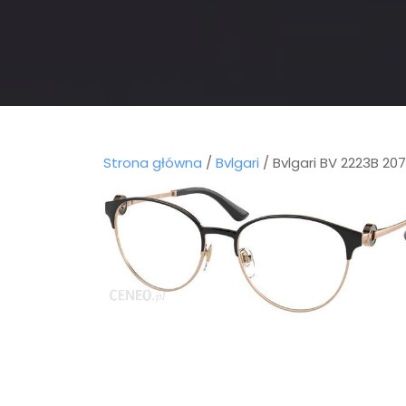
Strona główna
/
Bvlgari
/ Bvlgari BV 2223B 20