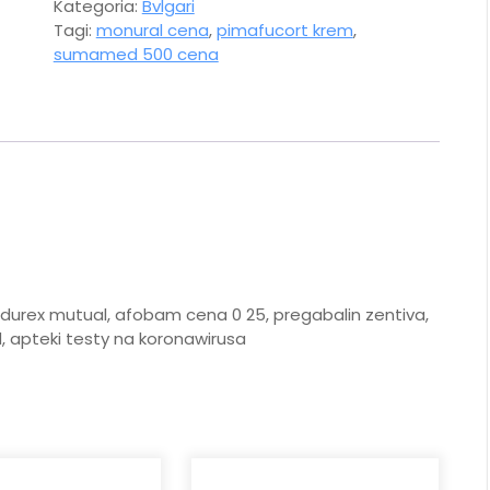
Kategoria:
Bvlgari
Tagi:
monural cena
,
pimafucort krem
,
sumamed 500 cena
a, durex mutual, afobam cena 0 25, pregabalin zentiva,
 apteki testy na koronawirusa