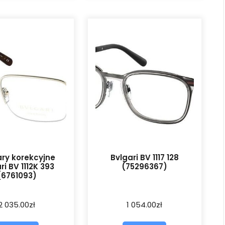
ry korekcyjne
Bvlgari BV 1117 128
ri BV 1112K 393
(75296367)
(6761093)
2 035.00
zł
1 054.00
zł