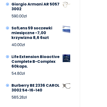
Giorgio Armani AR 5057
3002
590.00
zł
SofLens 59 soczewki
miesięczne -7,00
krzywizna 8,6 6szt
40.00
zł
Life Extension Bioactive
Complete B-Complex
60kaps.
54.80
zł
Burberry BE 2336 CAROL
3002 54-16-140
585.28
zł