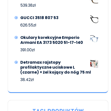
539.38
zł
GUCCI 3518 807 53
626.55
zł
Okulary korekcyjne Emporio
Armani EA 3173 5020 51-17-140
391.00
zł
Detramax rajstopy
profilaktyczne uciskowe L
(czarne) + żel kojący do nóg 75 ml
38.42
zł