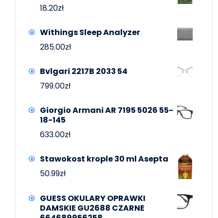
18.20
zł
Withings Sleep Analyzer
285.00
zł
Bvlgari 2217B 2033 54
799.00
zł
Giorgio Armani AR 7195 5026 55-
18-145
633.00
zł
Stawokost krople 30 ml Asepta
50.99
zł
GUESS OKULARY OPRAWKI
DAMSKIE GU2688 CZARNE
664689956258