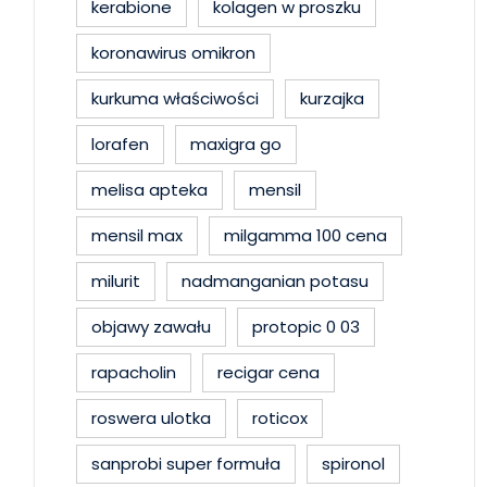
kerabione
kolagen w proszku
koronawirus omikron
kurkuma właściwości
kurzajka
lorafen
maxigra go
melisa apteka
mensil
mensil max
milgamma 100 cena
milurit
nadmanganian potasu
objawy zawału
protopic 0 03
rapacholin
recigar cena
roswera ulotka
roticox
sanprobi super formuła
spironol