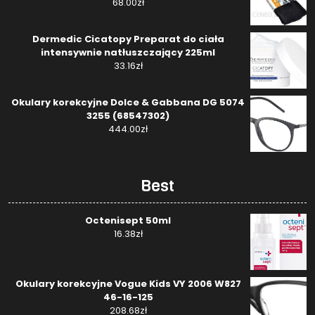
68.00
zł
Dermedic Cicatopy Preparat do ciała
intensywnie natłuszczający 225ml
33.16
zł
Okulary korekcyjne Dolce & Gabbana DG 5074
3255 (68547302)
444.00
zł
Best
Octenisept 50ml
16.38
zł
Okulary korekcyjne Vogue Kids VY 2006 W827
46-16-125
208.68
zł