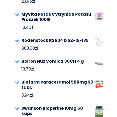
23.95
zł
Myvita Potas Cytrynian Potasu
Proszek 100G
13.40
zł
Rodenstock R2634 D 52-15-135
883.00
zł
Boiron Nux Vomica 30CH 4 g
13.70
zł
Biofarm Paracetamol 500mg 50
tabl.
5.94
zł
Swanson Bioperine 10mg 60
kaps.