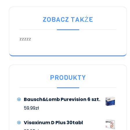
ZOBACZ TAKŻE
zzzzz
PRODUKTY
Bausch&Lomb Purevision 6 szt.
59.99
zł
Visaxinum D Plus 30tabl