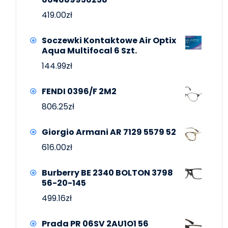
419.00
zł
Soczewki Kontaktowe Air Optix
Aqua Multifocal 6 Szt.
144.99
zł
FENDI 0396/F 2M2
806.25
zł
Giorgio Armani AR 7129 5579 52
616.00
zł
Burberry BE 2340 BOLTON 3798
56-20-145
499.16
zł
Prada PR 06SV 2AU1O1 56