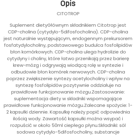
Opis
CITOTROP
Suplement dietyGłównym składnikiem Citotrop jest
CDP-cholina (cytydylo-5difosfocholina). CDP-cholina
jest naturalnie występującym, endogennym prekursorem
fosfatydylocholiny, podstawowego budulca fosfolipidów
błon komórkowych. CDP-cholina ulega hydrolizie do
cytydyny i choliny, które łatwo przenikają przez barierę
krew-mózg i odgrywają wiodącą rolę w syntezie i
odbudowie błon komórek nerwowych. CDP-cholina
poprzez zwiększenie syntezy acetylocholiny i wpływ na
syntezę fosfolipidów pozytywnie oddziałuje na
prawidłowe funkcjonowanie mózgu.Zastosowanie:
suplementacja diety w skladniki wspomagające
prawidłowe funkcjonowanie mózgu.Zalecane spożycie: 1-
2 kapsułki dziennie. Kapsułkę należy popić odpowiednia
ilością wody. Zawartość kapsułki można wsypać i
rozpuścić w około 50ml ciepłego płynu.Składniki: sól
sodowa cytydylo-5difosfocholiny, substancje