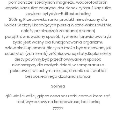
pomocnicze: stearynian magnezu, wodorofosforan
wapnia, kapsułka: żelatyna, dwutlenek tytanu.1 kapsułka
zawiera: cytydylo-5difosfocholinę
250mg.Przeciwwskazania: produkt niewskazany dla
kobiet w ciąży i karmiących piersią.Ważne wskazówki:Nie
należy przekraczać zalecanej dziennej
porcji.Zrównoważony sposób żywienia i prawidłowy tryb
życia jest ważny dla funkcjonowania organizmu
człowieka.Suplement diety nie może być stosowany jak
substytut (zamiennik) zróżnicowanej diety.Suplementy
diety powinny być przechowywane w sposób
niedostępny dla małych dzieci, w temperaturze
pokojowej i w suchym miejscu, chronić od światła i
bezpośredniego działania słońca.
Solinea
q10 właściwości, gripex cena saszetki, cerave krem spf,
test wymazowy na koronawirusa, bostonkq
yyyyy