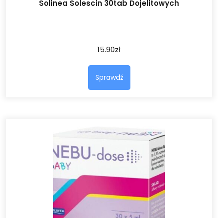
Solinea Solescin 30tab Dojelitowych
15.90
zł
Sprawdź