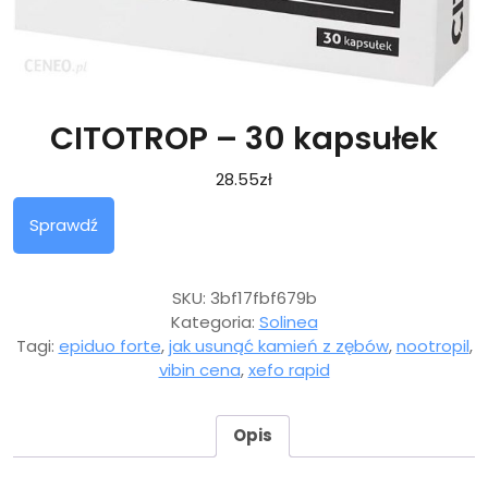
CITOTROP – 30 kapsułek
28.55
zł
Sprawdź
SKU:
3bf17fbf679b
Kategoria:
Solinea
Tagi:
epiduo forte
,
jak usunąć kamień z zębów
,
nootropil
,
vibin cena
,
xefo rapid
Opis