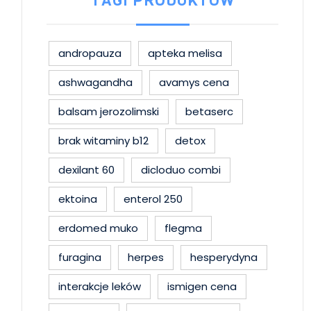
TAGI PRODUKTÓW
andropauza
apteka melisa
ashwagandha
avamys cena
balsam jerozolimski
betaserc
brak witaminy b12
detox
dexilant 60
dicloduo combi
ektoina
enterol 250
erdomed muko
flegma
furagina
herpes
hesperydyna
interakcje leków
ismigen cena