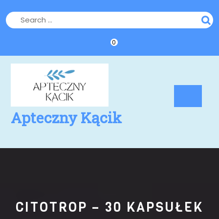
Skip
to
content
0
Op
Bu
Apteczny Kącik
CITOTROP – 30 KAPSUŁEK