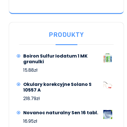
PRODUKTY
Boiron Sulfur Iodatum 1 MK
granulki
15.88
zł
Okulary korekcyjne Solano S
10557 A
218.79
zł
Novanoc naturalny Sen 16 tabl.
16.95
zł