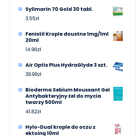
Sylimarin 70 Gold 30 tabl.
3.55
zł
Fenistil Krople doustne 1mg/1ml
20ml
14.96
zł
Air Optix Plus HydraGlyde 3 szt.
39.99
zł
Bioderma Sebium Moussant Gel
Antybakteryjny żel do mycia
twarzy 500ml
41.82
zł
Hylo-Dual krople do oczu z
ektoiną 10ml