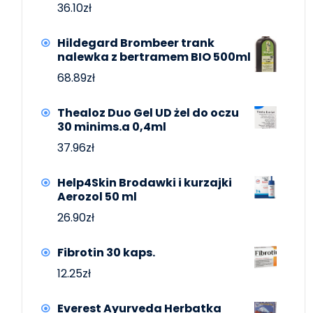
36.10
zł
Hildegard Brombeer trank
nalewka z bertramem BIO 500ml
68.89
zł
Thealoz Duo Gel UD żel do oczu
30 minims.a 0,4ml
37.96
zł
Help4Skin Brodawki i kurzajki
Aerozol 50 ml
26.90
zł
Fibrotin 30 kaps.
12.25
zł
Everest Ayurveda Herbatka