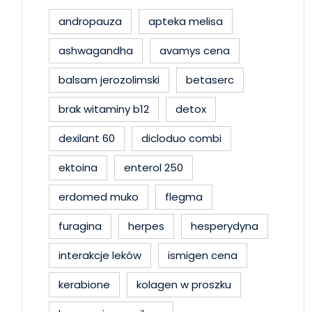
andropauza
apteka melisa
ashwagandha
avamys cena
balsam jerozolimski
betaserc
brak witaminy b12
detox
dexilant 60
dicloduo combi
ektoina
enterol 250
erdomed muko
flegma
furagina
herpes
hesperydyna
interakcje leków
ismigen cena
kerabione
kolagen w proszku