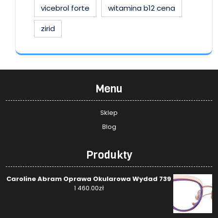
vicebrol forte
witamina b12 cena
zirid
Menu
Sklep
Blog
Produkty
Caroline Abram Oprawa Okularowa Wydad 739
1 460.00
zł