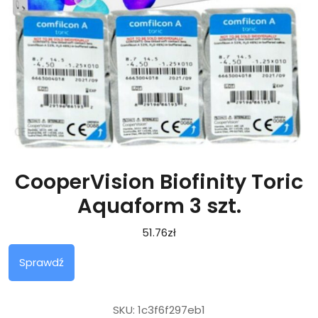
CooperVision Biofinity Toric
Aquaform 3 szt.
51.76
zł
Sprawdź
SKU:
1c3f6f297eb1