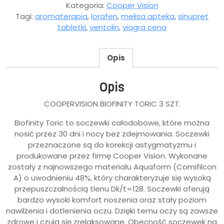
Kategoria:
Cooper Vision
Tagi:
aromaterapia
,
lorafen
,
melisa apteka
,
sinupret
tabletki
,
ventolin
,
viagra cena
Opis
Opis
COOPERVISION BIOFINITY TORIC 3 SZT.
Biofinity Toric to soczewki całodobowe, które można
nosić przez 30 dni i nocy bez zdejmowania. Soczewki
przeznaczone są do korekcji astygmatyzmu i
produkowane przez firmę Cooper Vision. Wykonane
zostały z najnowszego materiału Aquaform (Comifilcon
A) o uwodnieniu 48%, który charakteryzuje się wysoką
przepuszczalnością tlenu Dk/t=128. Soczewki oferują
bardzo wysoki komfort noszenia oraz stały poziom
nawilżenia i dotlenienia oczu. Dzięki temu oczy są zawsze
zdrowe i czują się zrelaksowane. Obecność soczewek na