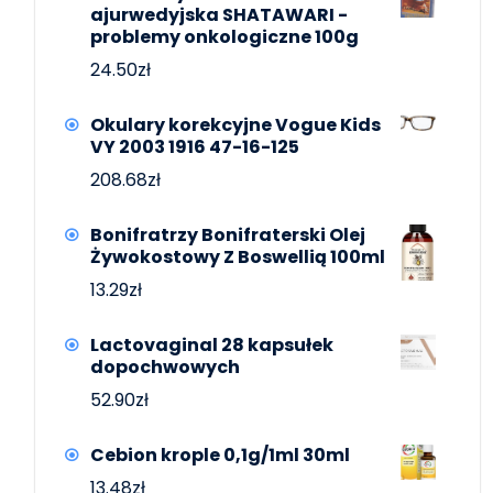
ajurwedyjska SHATAWARI -
problemy onkologiczne 100g
24.50
zł
Okulary korekcyjne Vogue Kids
VY 2003 1916 47-16-125
208.68
zł
Bonifratrzy Bonifraterski Olej
Żywokostowy Z Boswellią 100ml
13.29
zł
Lactovaginal 28 kapsułek
dopochwowych
52.90
zł
Cebion krople 0,1g/1ml 30ml
13.48
zł