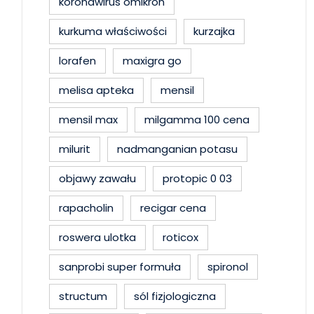
koronawirus omikron
kurkuma właściwości
kurzajka
lorafen
maxigra go
melisa apteka
mensil
mensil max
milgamma 100 cena
milurit
nadmanganian potasu
objawy zawału
protopic 0 03
rapacholin
recigar cena
roswera ulotka
roticox
sanprobi super formuła
spironol
structum
sól fizjologiczna