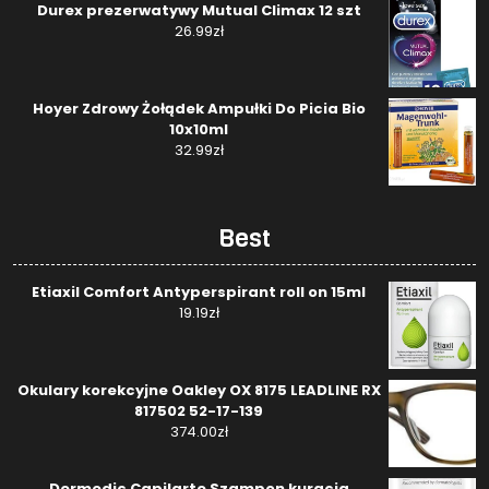
Durex prezerwatywy Mutual Climax 12 szt
26.99
zł
Hoyer Zdrowy Żołądek Ampułki Do Picia Bio
10x10ml
32.99
zł
Best
Etiaxil Comfort Antyperspirant roll on 15ml
19.19
zł
Okulary korekcyjne Oakley OX 8175 LEADLINE RX
817502 52-17-139
374.00
zł
Dermedic Capilarte Szampon kuracja