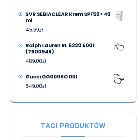
SVR SEBIACLEAR Krem SPF50+ 40
ml
45.59
zł
Ralph Lauren RL 6220 5001
(7600945)
489.00
zł
Gucci GG0006O 001
649.00
zł
TAGI PRODUKTÓW