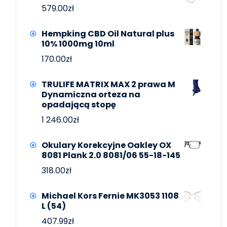
579.00
zł
Hempking CBD Oil Natural plus
10% 1000mg 10ml
170.00
zł
TRULIFE MATRIX MAX 2 prawa M
Dynamiczna orteza na
opadającą stopę
1 246.00
zł
Okulary Korekcyjne Oakley OX
8081 Plank 2.0 8081/06 55-18-145
318.00
zł
Michael Kors Fernie MK3053 1108
L (54)
407.99
zł