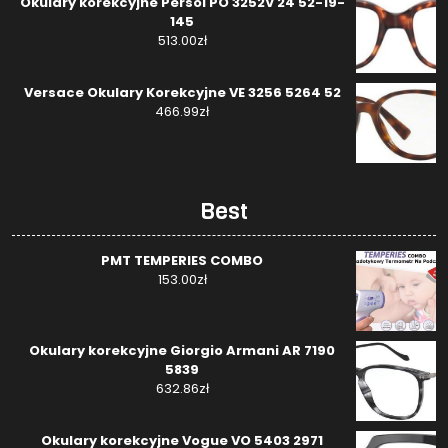
Okulary korekcyjne Persol PO 3252V 24 52-19-
145
513.00
zł
Versace Okulary Korekcyjne VE 3256 5264 52
466.99
zł
Best
PMT TEMPERIES COMBO
153.00
zł
Okulary korekcyjne Giorgio Armani AR 7190
5839
632.86
zł
Okulary korekcyjne Vogue VO 5403 2971