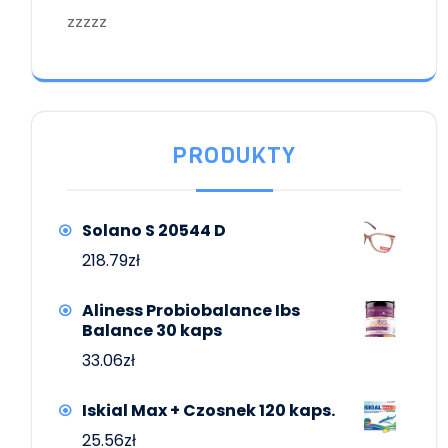
zzzzz
PRODUKTY
Solano S 20544 D
218.79
zł
Aliness Probiobalance Ibs
Balance 30 kaps
33.06
zł
Iskial Max + Czosnek 120 kaps.
25.56
zł