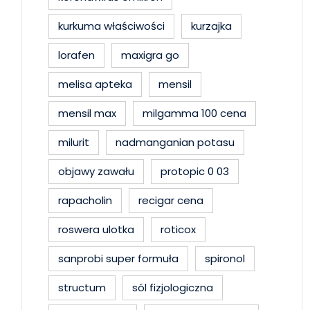
kurkuma właściwości
kurzajka
lorafen
maxigra go
melisa apteka
mensil
mensil max
milgamma 100 cena
milurit
nadmanganian potasu
objawy zawału
protopic 0 03
rapacholin
recigar cena
roswera ulotka
roticox
sanprobi super formuła
spironol
structum
sól fizjologiczna