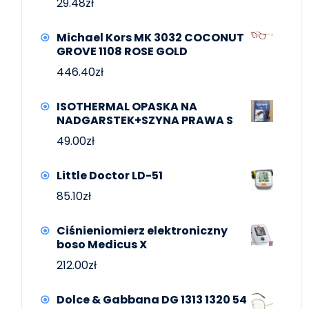
29.48
zł
Michael Kors MK 3032 COCONUT
GROVE 1108 ROSE GOLD
446.40
zł
ISOTHERMAL OPASKA NA
NADGARSTEK+SZYNA PRAWA S
49.00
zł
Little Doctor LD-51
85.10
zł
Ciśnieniomierz elektroniczny
boso Medicus X
212.00
zł
Dolce & Gabbana DG 1313 1320 54