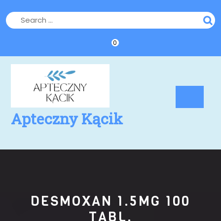
Skip
to
content
0
Op
Bu
Apteczny Kącik
DESMOXAN 1.5MG 100
TABL.