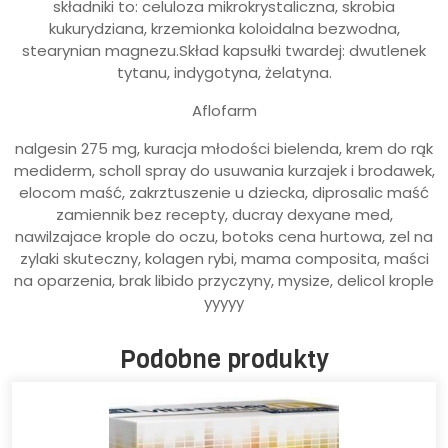
składniki to: celuloza mikrokrystaliczna, skrobia
kukurydziana, krzemionka koloidalna bezwodna,
stearynian magnezu.Skład kapsułki twardej: dwutlenek
tytanu, indygotyna, żelatyna.
Aflofarm
nalgesin 275 mg, kuracja młodości bielenda, krem do rąk
mediderm, scholl spray do usuwania kurzajek i brodawek,
elocom maść, zakrztuszenie u dziecka, diprosalic maść
zamiennik bez recepty, ducray dexyane med,
nawilzajace krople do oczu, botoks cena hurtowa, zel na
zylaki skuteczny, kolagen rybi, mama composita, maści
na oparzenia, brak libido przyczyny, mysize, delicol krople
yyyyy
Podobne produkty