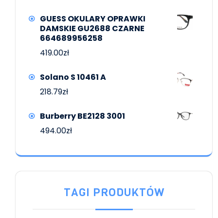
GUESS OKULARY OPRAWKI
DAMSKIE GU2688 CZARNE
664689956258
419.00
zł
Solano S 10461 A
218.79
zł
Burberry BE2128 3001
494.00
zł
TAGI PRODUKTÓW