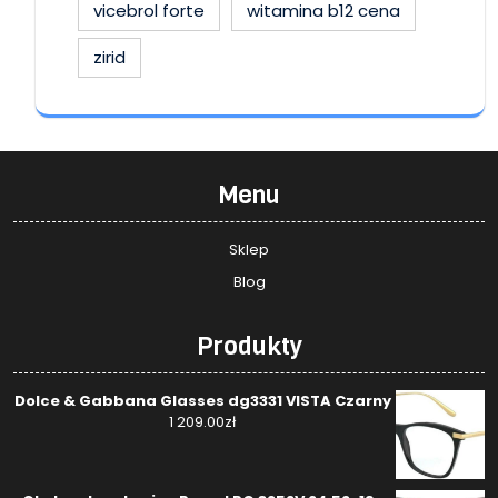
vicebrol forte
witamina b12 cena
zirid
Menu
Sklep
Blog
Produkty
Dolce & Gabbana Glasses dg3331 VISTA Czarny
1 209.00
zł