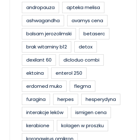
andropauza
apteka melisa
ashwagandha
avamys cena
balsam jerozolimski
betaserc
brak witaminy b12
detox
dexilant 60
dicloduo combi
ektoina
enterol 250
erdomed muko
flegma
furagina
herpes
hesperydyna
interakcje leków
ismigen cena
kerabione
kolagen w proszku
koronawirus omikron