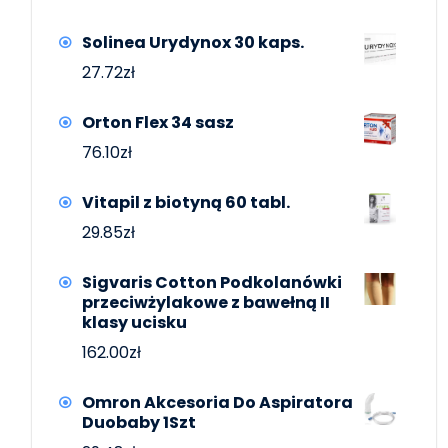
Solinea Urydynox 30 kaps.
27.72
zł
Orton Flex 34 sasz
76.10
zł
Vitapil z biotyną 60 tabl.
29.85
zł
Sigvaris Cotton Podkolanówki
przeciwżylakowe z bawełną II
klasy ucisku
162.00
zł
Omron Akcesoria Do Aspiratora
Duobaby 1Szt