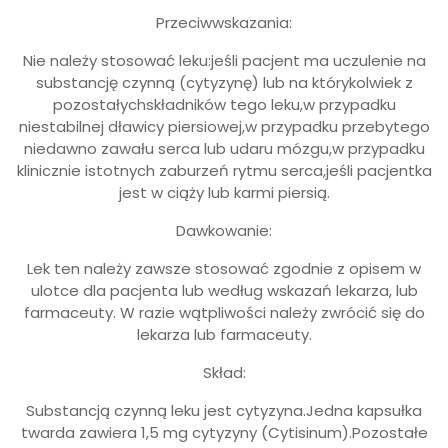
Przeciwwskazania:
Nie należy stosować leku:jeśli pacjent ma uczulenie na
substancję czynną (cytyzynę) lub na którykolwiek z
pozostałychskładników tego leku,w przypadku
niestabilnej dławicy piersiowej,w przypadku przebytego
niedawno zawału serca lub udaru mózgu,w przypadku
klinicznie istotnych zaburzeń rytmu serca,jeśli pacjentka
jest w ciąży lub karmi piersią.
Dawkowanie:
Lek ten należy zawsze stosować zgodnie z opisem w
ulotce dla pacjenta lub według wskazań lekarza, lub
farmaceuty. W razie wątpliwości należy zwrócić się do
lekarza lub farmaceuty.
Skład:
Substancją czynną leku jest cytyzyna.Jedna kapsułka
twarda zawiera 1,5 mg cytyzyny (Cytisinum).Pozostałe