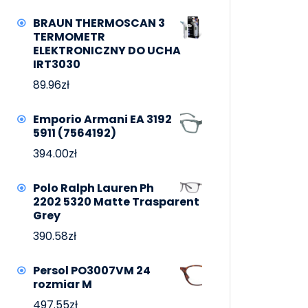
BRAUN THERMOSCAN 3
TERMOMETR
ELEKTRONICZNY DO UCHA
IRT3030
89.96
zł
Emporio Armani EA 3192
5911 (7564192)
394.00
zł
Polo Ralph Lauren Ph
2202 5320 Matte Trasparent
Grey
390.58
zł
Persol PO3007VM 24
rozmiar M
497.55
zł