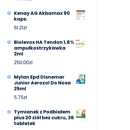
Kenay AG Akbamax 90
kaps.
51.21
zł
Biolevox HA Tendon 1,6%
ampułkostrzykawka
2ml
250.00
zł
Mylan Epd Disnemar
Junior Aerozol Do Nosa
25ml
5.75
zł
Tymianek z Podbiałem
plus 20 ziół bez cukru, 36
tabletek