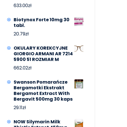
633.00
zł
Biotynox Forte 10mg 30
tabl.
20.79
zł
OKULARY KOREKCYJNE
GIORGIO ARMANI AR 7214
5900 51 ROZMIAR M
662.02
zł
Swanson Pomarańcze
Bergamotki Ekstrakt
Bergamot Extract With
Bergavit 500mg 30 kaps
29.11
zł
NOW Silymarin Milk