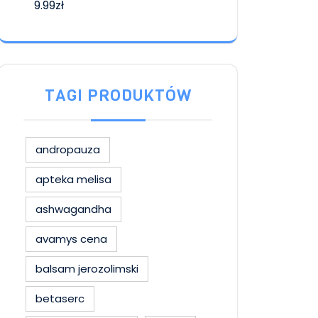
9.99
zł
TAGI PRODUKTÓW
andropauza
apteka melisa
ashwagandha
avamys cena
balsam jerozolimski
betaserc