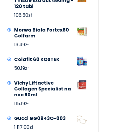
Thistle Extract 450mg -
120 tabl
106.50
zł
Morwa Biała Fortex60
Colfarm
13.49
zł
Colafit 60 KOSTEK
50.19
zł
Vichy Liftactive
Collagen Specialist na
noc 50ml
115.19
zł
Gucci GG0943O-003
1 117.00
zł