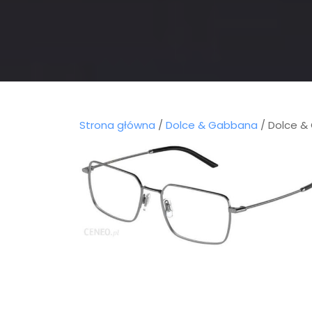
Strona główna
/
Dolce & Gabbana
/ Dolce &