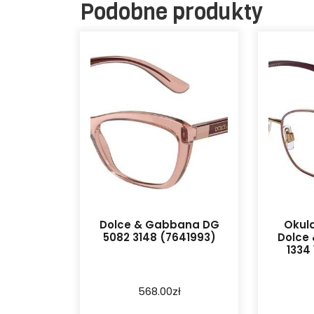
Podobne produkty
Dolce & Gabbana DG
Okula
5082 3148 (7641993)
Dolce
1334 
568.00
zł