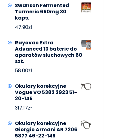
Swanson Fermented
Turmeric 650mg 30
kaps.
47.90
zł
Rayovac Extra
Advanced 13 baterie do
aparatów słuchowych 60
szt.
58.00
zł
Okulary korekcyjne
Vogue VO 5382 2923 51-
20-145
317.17
zł
Okulary korekcyjne
Giorgio Armani AR 7206
5877 46-22-145