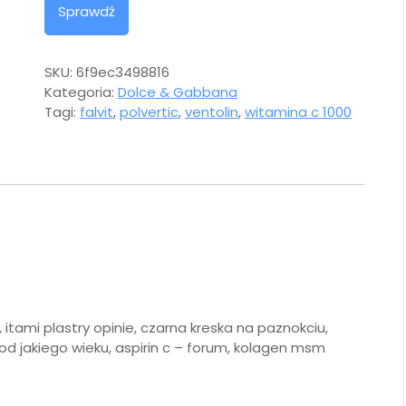
Sprawdź
SKU:
6f9ec3498816
Kategoria:
Dolce & Gabbana
Tagi:
falvit
,
polvertic
,
ventolin
,
witamina c 1000
itami plastry opinie, czarna kreska na paznokciu,
od jakiego wieku, aspirin c – forum, kolagen msm