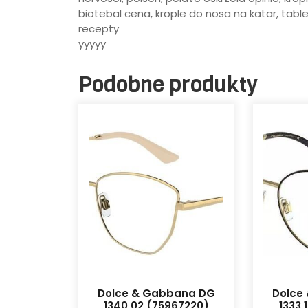
biotebal cena, krople do nosa na katar, table
recepty
yyyyy
Podobne produkty
Dolce & Gabbana DG
Dolce
1340 02 (75967220)
1333 