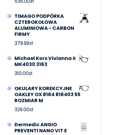
536.00
zł
TIMAGO PODPÓRKA
CZTEROKOŁOWA
ALUMINIOWA - CARBON
FIRMY
379.99
zł
Michael Kors Vivianna II
MK4030 3163
310.00
zł
OKULARY KOREKCYJNE
OAKLEY OX 8164 816403 55
ROZMIAR M
329.00
zł
Dermedic ANGIO
PREVENTI NANO VIT E