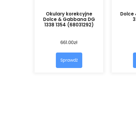
Okulary korekcyjne
Dolce
Dolce & Gabbana DG
3
1338 1354 (68031292)
661.00
zł
Sprawdź