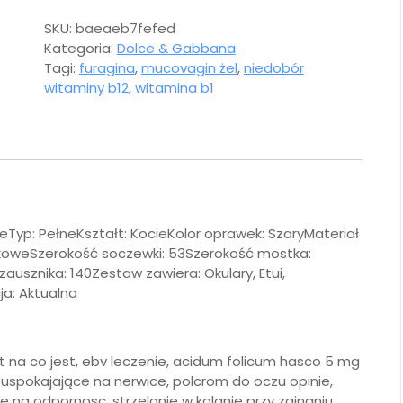
SKU:
baeaeb7fefed
Kategoria:
Dolce & Gabbana
Tagi:
furagina
,
mucovagin żel
,
niedobór
witaminy b12
,
witamina b1
Typ: PełneKształt: KocieKolor oprawek: SzaryMateriał
tikoweSzerokość soczewki: 53Szerokość mostka:
usznika: 140Zestaw zawiera: Okulary, Etui,
ja: Aktualna
t na co jest, ebv leczenie, acidum folicum hasco 5 mg
 uspokajające na nerwice, polcrom do oczu opinie,
le na odpornosc, strzelanie w kolanie przy zginaniu,