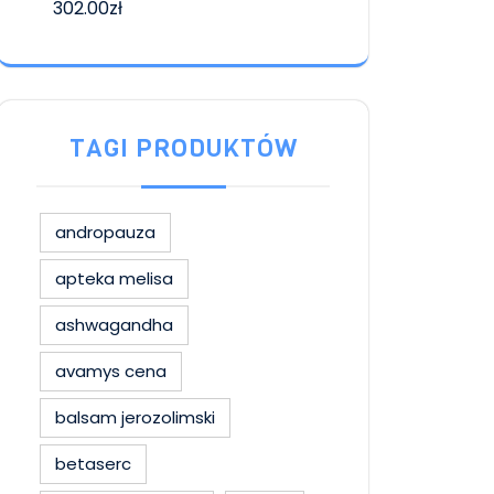
302.00
zł
TAGI PRODUKTÓW
andropauza
apteka melisa
ashwagandha
avamys cena
balsam jerozolimski
betaserc