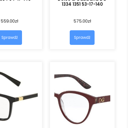
1334 1351 53-17-140
559.00
zł
575.00
zł
Sprawdź
Sprawdź