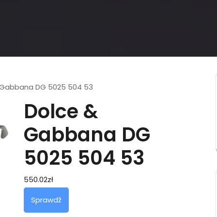
 Gabbana DG 5025 504 53
Dolce &
Gabbana DG
5025 504 53
550.02
zł
Sprawdź