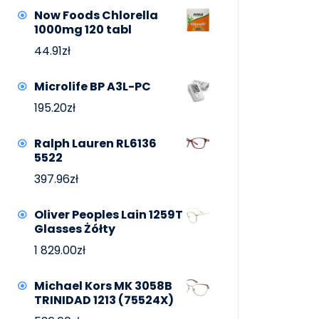
Now Foods Chlorella
1000mg 120 tabl
44.91
zł
Microlife BP A3L-PC
195.20
zł
Ralph Lauren RL6136
5522
397.96
zł
Oliver Peoples Lain 1259T
Glasses Żółty
1 829.00
zł
Michael Kors MK 3058B
TRINIDAD 1213 (75524X)