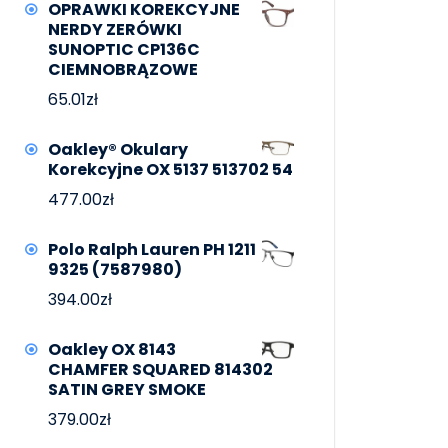
OPRAWKI KOREKCYJNE
NERDY ZERÓWKI
SUNOPTIC CP136C
CIEMNOBRĄZOWE
65.01
zł
Oakley® Okulary
Korekcyjne OX 5137 513702 54
477.00
zł
Polo Ralph Lauren PH 1211
9325 (7587980)
394.00
zł
Oakley OX 8143
CHAMFER SQUARED 814302
SATIN GREY SMOKE
379.00
zł