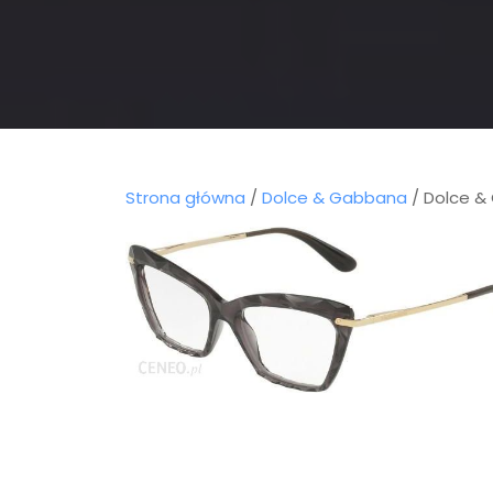
Strona główna
/
Dolce & Gabbana
/ Dolce &