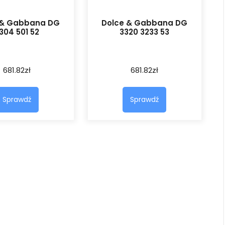
 & Gabbana DG
Dolce & Gabbana DG
304 501 52
3320 3233 53
681.82
zł
681.82
zł
Sprawdź
Sprawdź