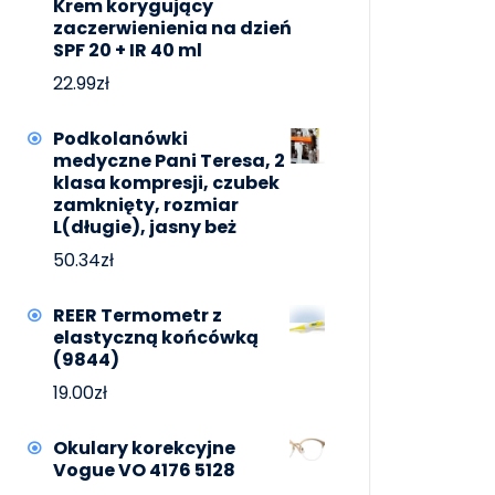
Krem korygujący
zaczerwienienia na dzień
SPF 20 + IR 40 ml
22.99
zł
Podkolanówki
medyczne Pani Teresa, 2
klasa kompresji, czubek
zamknięty, rozmiar
L(długie), jasny beż
50.34
zł
REER Termometr z
elastyczną końcówką
(9844)
19.00
zł
Okulary korekcyjne
Vogue VO 4176 5128