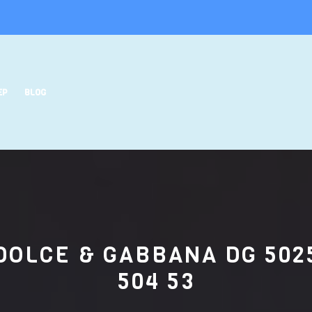
EP
BLOG
DOLCE & GABBANA DG 502
504 53