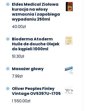
Eldex Medical Ziołowa
kuracja na włosy
wzmacnia i zapobiega
wypadaniu 250ml
40.00
zł
Bioderma Atoderm
Huile de douche Olejek
do kąpieli 1000ml
51.30
zł
Masażer głowy
7.99
zł
Oliver Peoples Finley
Vintage OV5397U-1705
1 550.00
zł