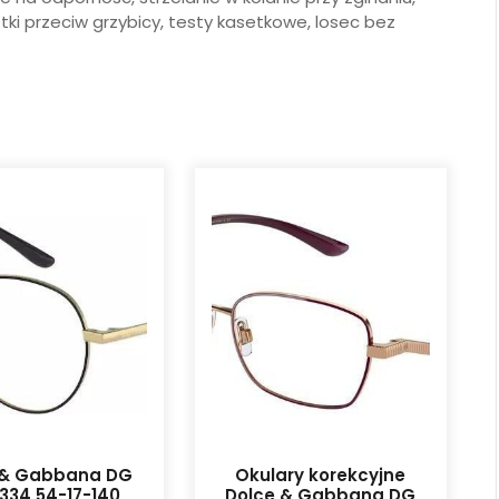
tki przeciw grzybicy, testy kasetkowe, losec bez
 & Gabbana DG
Okulary korekcyjne
1334 54-17-140
Dolce & Gabbana DG