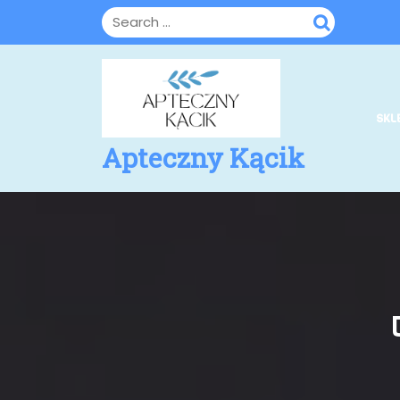
Skip
to
content
SKL
Apteczny Kącik