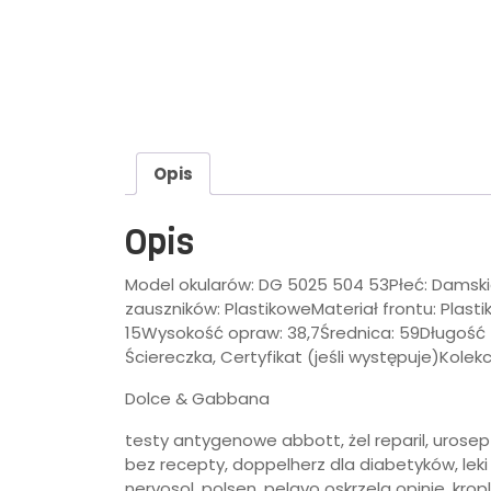
Opis
Opis
Model okularów: DG 5025 504 53Płeć: Damskie
zauszników: PlastikoweMateriał frontu: Plas
15Wysokość opraw: 38,7Średnica: 59Długość za
Ściereczka, Certyfikat (jeśli występuje)Kolekc
Dolce & Gabbana
testy antygenowe abbott, żel reparil, urosep
bez recepty, doppelherz dla diabetyków, leki
nervosol, polsen, pelavo oskrzela opinie, krop