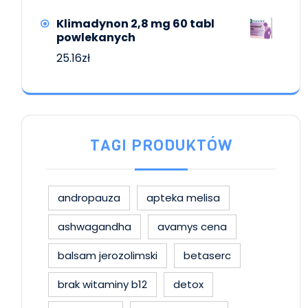
Klimadynon 2,8 mg 60 tabl
powlekanych
25.16
zł
TAGI PRODUKTÓW
andropauza
apteka melisa
ashwagandha
avamys cena
balsam jerozolimski
betaserc
brak witaminy b12
detox