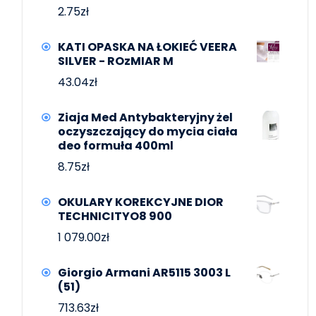
2.75
zł
KATI OPASKA NA ŁOKIEĆ VEERA
SILVER - ROzMIAR M
43.04
zł
Ziaja Med Antybakteryjny żel
oczyszczający do mycia ciała
deo formuła 400ml
8.75
zł
OKULARY KOREKCYJNE DIOR
TECHNICITYO8 900
1 079.00
zł
Giorgio Armani AR5115 3003 L
(51)
713.63
zł