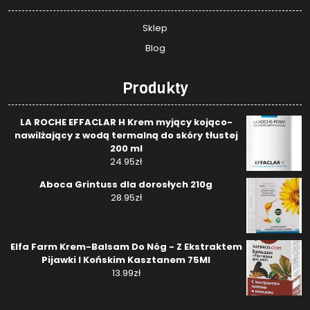
Sklep
Blog
Produkty
LA ROCHE EFFACLAR H Krem myjący kojąco-
nawilżający z wodą termalną do skóry tłustej
200 ml
24.95
zł
Aboca Grintuss dla dorosłych 210g
28.95
zł
Elfa Farm Krem-Balsam Do Nóg - Z Ekstraktem
Pijawki I Końskim Kasztanem 75Ml
13.99
zł