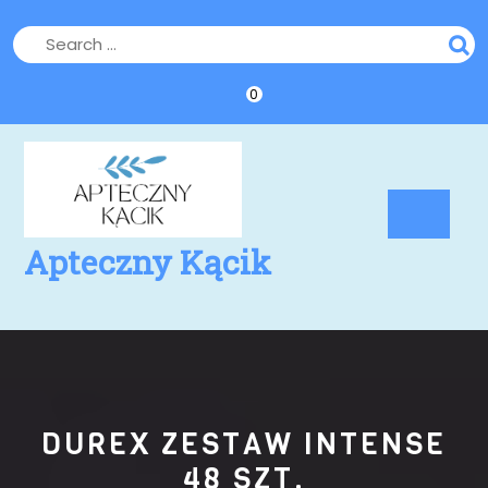
Skip
to
content
0
Op
Bu
Apteczny Kącik
DUREX ZESTAW INTENSE
48 SZT.