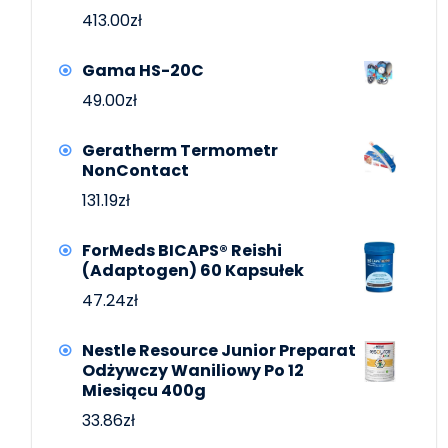
413.00
zł
Gama HS-20C
49.00
zł
Geratherm Termometr
NonContact
131.19
zł
ForMeds BICAPS® Reishi
(Adaptogen) 60 Kapsułek
47.24
zł
Nestle Resource Junior Preparat
Odżywczy Waniliowy Po 12
Miesiącu 400g
33.86
zł