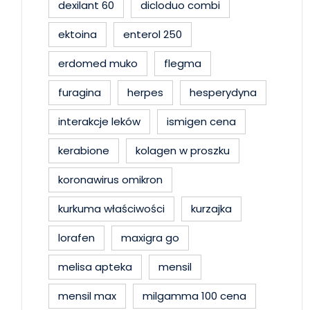
dexilant 60
dicloduo combi
ektoina
enterol 250
erdomed muko
flegma
furagina
herpes
hesperydyna
interakcje leków
ismigen cena
kerabione
kolagen w proszku
koronawirus omikron
kurkuma właściwości
kurzajka
lorafen
maxigra go
melisa apteka
mensil
mensil max
milgamma 100 cena