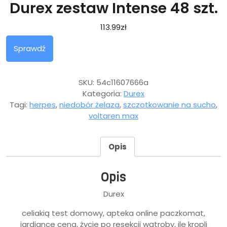
Durex zestaw Intense 48 szt.
113.99
zł
Sprawdź
SKU:
54c11607666a
Kategoria:
Durex
Tagi:
herpes
,
niedobór żelaza
,
szczotkowanie na sucho
,
voltaren max
Opis
Opis
Durex
celiakią test domowy, apteka online paczkomat,
jardiance cena, życie po resekcji wątroby, ile kropli