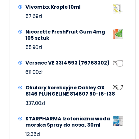
Vivomixx Krople 10ml
57.69
zł
Nicorette FreshFruit Gum 4mg
105 sztuk
55.90
zł
Versace VE 3314 593 (76768302)
611.00
zł
Okulary korekcyjne Oakley OX
8146 PLUNGELINE 814607 50-16-138
337.00
zł
STARPHARMA Izotoniczna woda
morska Spray do nosa, 30ml
12.38
zł