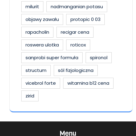
milurit
nadmanganian potasu
objawy zawału
protopic 0 03
rapacholin
recigar cena
roswera ulotka
roticox
sanprobi super formuła
spironol
structum
sól fizjologiczna
vicebrol forte
witamina b12 cena
zirid
Menu