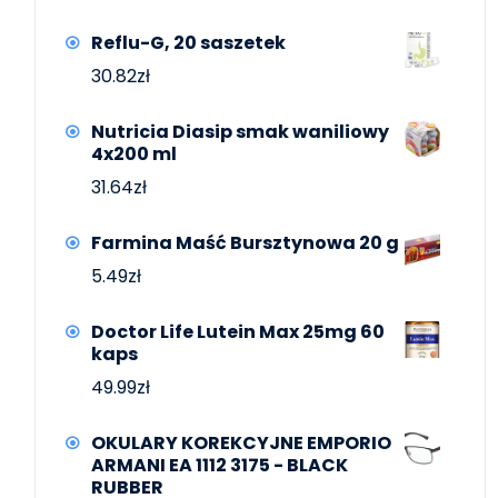
Reflu-G, 20 saszetek
30.82
zł
Nutricia Diasip smak waniliowy
4x200 ml
31.64
zł
Farmina Maść Bursztynowa 20 g
5.49
zł
Doctor Life Lutein Max 25mg 60
kaps
49.99
zł
OKULARY KOREKCYJNE EMPORIO
ARMANI EA 1112 3175 - BLACK
RUBBER