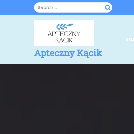
Skip
to
content
SKL
Apteczny Kącik