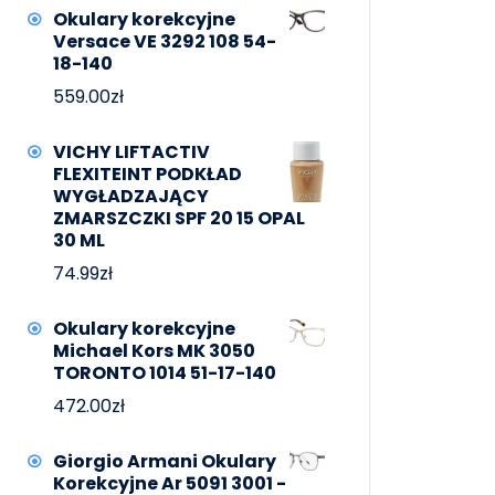
Okulary korekcyjne
Versace VE 3292 108 54-
18-140
559.00
zł
VICHY LIFTACTIV
FLEXITEINT PODKŁAD
WYGŁADZAJĄCY
ZMARSZCZKI SPF 20 15 OPAL
30 ML
74.99
zł
Okulary korekcyjne
Michael Kors MK 3050
TORONTO 1014 51-17-140
472.00
zł
Giorgio Armani Okulary
Korekcyjne Ar 5091 3001 -