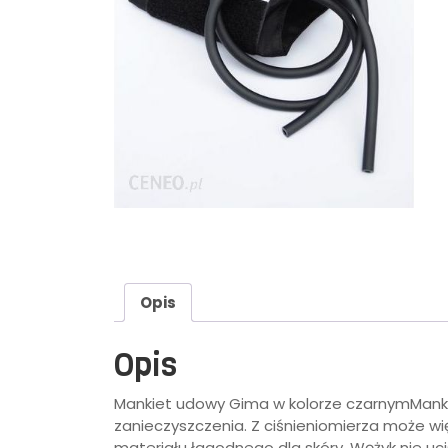
Opis
Opis
Mankiet udowy Gima w kolorze czarnymManki
zanieczyszczenia. Z ciśnieniomierza może wi
materiału łagodnego dla skóry. Wężyk nie u