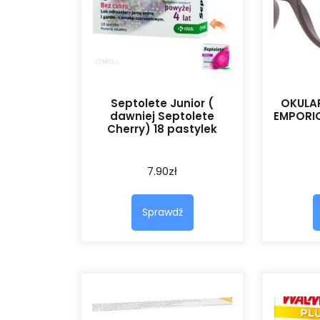
Septolete Junior (
OKULA
dawniej Septolete
EMPORIO
Cherry) 18 pastylek
7.90
zł
Sprawdź