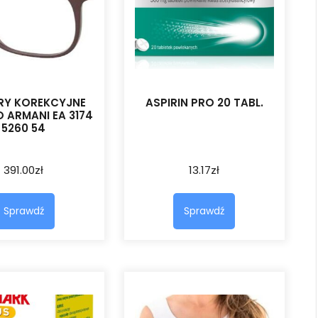
RY KOREKCYJNE
ASPIRIN PRO 20 TABL.
 ARMANI EA 3174
5260 54
391.00
zł
13.17
zł
Sprawdź
Sprawdź