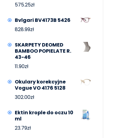
575.25
zł
Bvlgari BV4173B 5426
828.99
zł
SKARPETY DEOMED
BAMBOO POPIELATE R.
43-46
11.90
zł
Okulary korekcyjne
Vogue VO 4176 5128
302.00
zł
Ektin krople do oczu 10
ml
23.79
zł