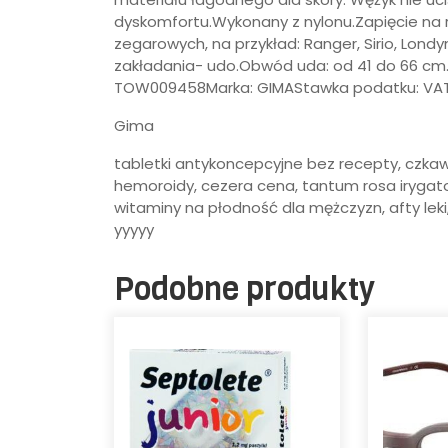
dyskomfortu.Wykonany z nylonu.Zapięcie na 
zegarowych, na przykład: Ranger, Sirio, Londy
zakładania- udo.Obwód uda: od 41 do 66 cm.
TOW009458Marka: GIMAStawka podatku: VA
Gima
tabletki antykoncepcyjne bez recepty, czkaw
hemoroidy, cezera cena, tantum rosa irygato
witaminy na płodność dla mężczyzn, afty leki,
yyyyy
Podobne produkty