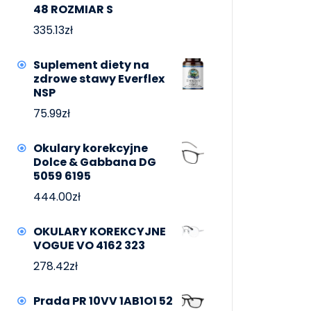
48 ROZMIAR S
335.13
zł
Suplement diety na
zdrowe stawy Everflex
NSP
75.99
zł
Okulary korekcyjne
Dolce & Gabbana DG
5059 6195
444.00
zł
OKULARY KOREKCYJNE
VOGUE VO 4162 323
278.42
zł
Prada PR 10VV 1AB1O1 52