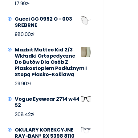
17.99
zł
Gucci GG 0952 O - 003
SREBRNE
980.00
zł
Mazbit Matteo Kid 2/3
Wkładki Ortopedyczne
Do Butów Dla Osób Z
Płaskostopiem Podłużnym I
Stopą Płasko-Koślawą
29.90
zł
Vogue Eyewear 2714 w44
52
268.42
zł
OKULARY KOREKCYJNE
RAY-BAN® RX 5398 8110