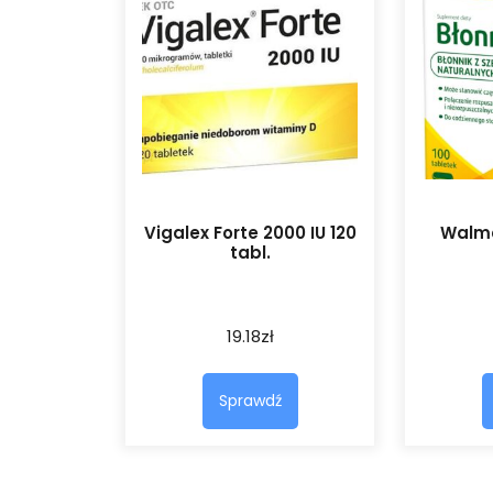
Vigalex Forte 2000 IU 120
Walma
tabl.
19.18
zł
Sprawdź