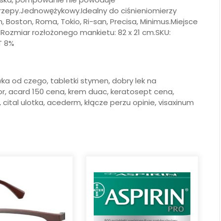
rzepy.Jednowężykowy.Idealny do ciśnieniomierzy
n, Boston, Roma, Tokio, Ri-san, Precisa, Minimus.Miejsce
Rozmiar rozłożonego mankietu: 82 x 21 cm.SKU:
T 8%
ka od czego, tabletki stymen, dobry lek na
r, acard 150 cena, krem duac, keratosept cena,
 cital ulotka, acederm, kłącze perzu opinie, visaxinum