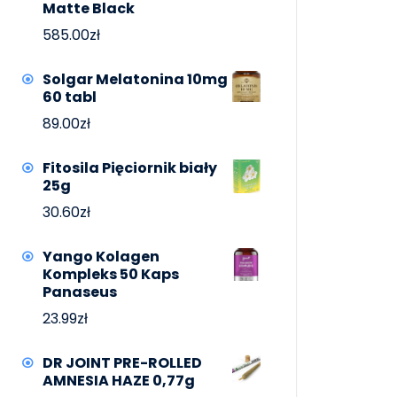
Matte Black
585.00
zł
Solgar Melatonina 10mg
60 tabl
89.00
zł
Fitosila Pięciornik biały
25g
30.60
zł
Yango Kolagen
Kompleks 50 Kaps
Panaseus
23.99
zł
DR JOINT PRE-ROLLED
AMNESIA HAZE 0,77g