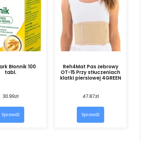
rk Błonnik 100
Reh4Mat Pas żebrowy
tabl.
OT-15 Przy stłuczeniach
klatki piersiowej 4GREEN
30.99
zł
47.87
zł
Sprawdź
Sprawdź