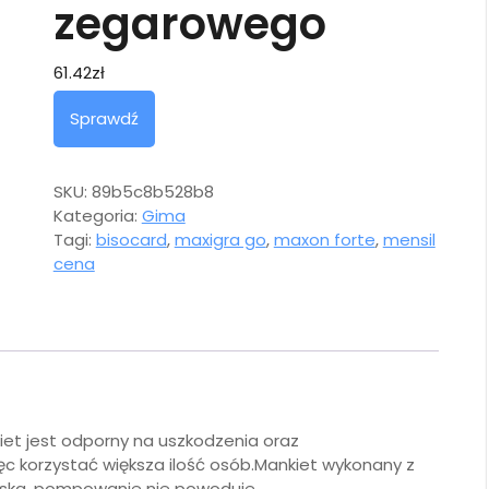
zegarowego
61.42
zł
Sprawdź
SKU:
89b5c8b528b8
Kategoria:
Gima
Tagi:
bisocard
,
maxigra go
,
maxon forte
,
mensil
cena
et jest odporny na uszkodzenia oraz
ęc korzystać większa ilość osób.Mankiet wykonany z
ciska, pompowanie nie powoduje