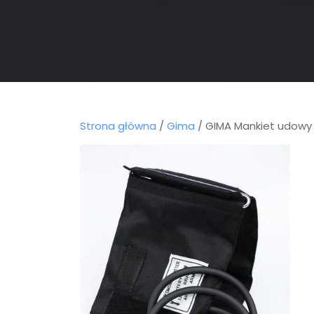
Strona główna
/
Gima
/ GIMA Mankiet udowy