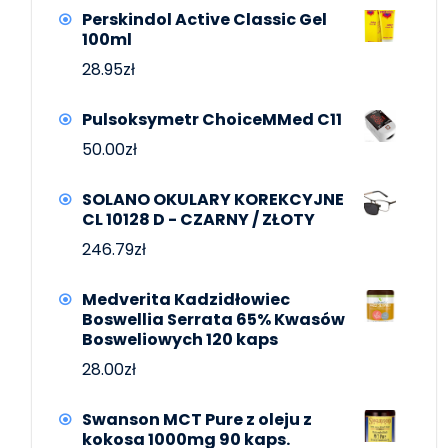
Perskindol Active Classic Gel
100ml
28.95
zł
Pulsoksymetr ChoiceMMed C11
50.00
zł
SOLANO OKULARY KOREKCYJNE
CL 10128 D - CZARNY / ZŁOTY
246.79
zł
Medverita Kadzidłowiec
Boswellia Serrata 65% Kwasów
Bosweliowych 120 kaps
28.00
zł
Swanson MCT Pure z oleju z
kokosa 1000mg 90 kaps.