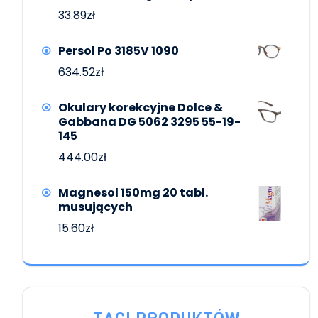
33.89
zł
Persol Po 3185V 1090
634.52
zł
Okulary korekcyjne Dolce &
Gabbana DG 5062 3295 55-19-
145
444.00
zł
Magnesol 150mg 20 tabl.
musujących
15.60
zł