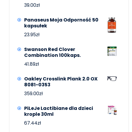
39.00
zł
Panaseus Moja Odporność 50
kapsułek
23.95
zł
Swanson Red Clover
Combination 100kaps.
41.89
zł
Oakley Crosslink Plank 2.0 OX
8081-0353
359.00
zł
PiLeJe Lactibiane dla dzieci
krople 30ml
67.44
zł