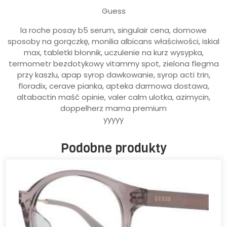
Guess
la roche posay b5 serum, singulair cena, domowe
sposoby na gorączkę, monilia albicans właściwości, iskial
max, tabletki błonnik, uczulenie na kurz wysypka,
termometr bezdotykowy vitammy spot, zielona flegma
przy kaszlu, apap syrop dawkowanie, syrop acti trin,
floradix, cerave pianka, apteka darmowa dostawa,
altabactin maść opinie, valer calm ulotka, azimycin,
doppelherz mama premium
yyyyy
Podobne produkty