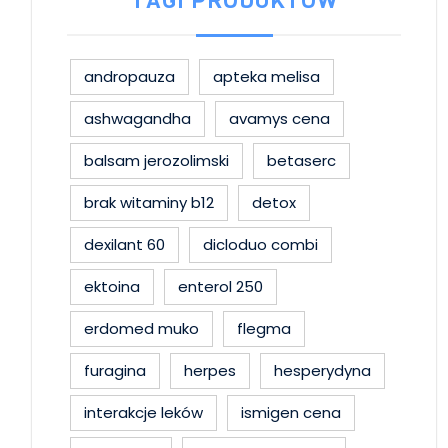
TAGI PRODUKTÓW
andropauza
apteka melisa
ashwagandha
avamys cena
balsam jerozolimski
betaserc
brak witaminy b12
detox
dexilant 60
dicloduo combi
ektoina
enterol 250
erdomed muko
flegma
furagina
herpes
hesperydyna
interakcje leków
ismigen cena