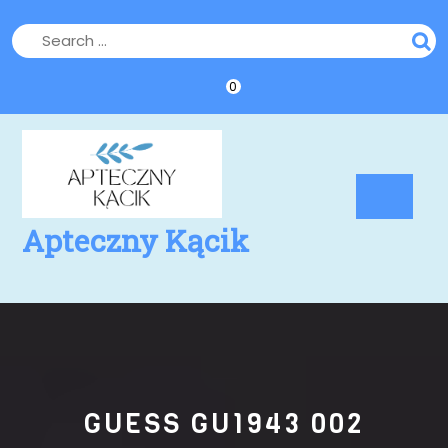
Skip
to
content
0
Op
Bu
Apteczny Kącik
GUESS GU1943 002