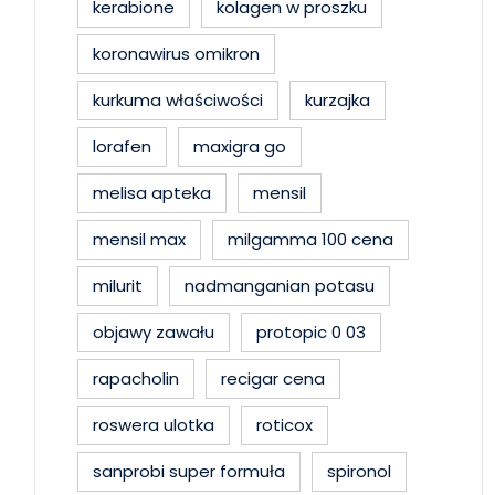
kerabione
kolagen w proszku
koronawirus omikron
kurkuma właściwości
kurzajka
lorafen
maxigra go
melisa apteka
mensil
mensil max
milgamma 100 cena
milurit
nadmanganian potasu
objawy zawału
protopic 0 03
rapacholin
recigar cena
roswera ulotka
roticox
sanprobi super formuła
spironol