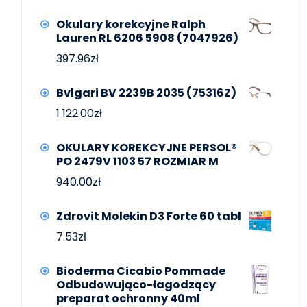
Okulary korekcyjne Ralph
Lauren RL 6206 5908 (7047926)
397.96
zł
Bvlgari BV 2239B 2035 (75316Z)
1 122.00
zł
OKULARY KOREKCYJNE PERSOL®
PO 2479V 1103 57 ROZMIAR M
940.00
zł
Zdrovit Molekin D3 Forte 60 tabl
7.53
zł
Bioderma Cicabio Pommade
Odbudowująco-łagodzący
preparat ochronny 40ml