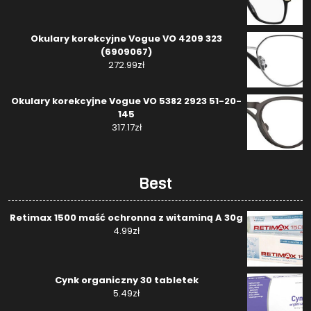
Okulary korekcyjne Vogue VO 4209 323
(6909067)
272.99
zł
Okulary korekcyjne Vogue VO 5382 2923 51-20-
145
317.17
zł
Best
Retimax 1500 maść ochronna z witaminą A 30g
4.99
zł
Cynk organiczny 30 tabletek
5.49
zł