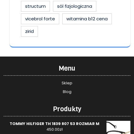
structum
sól fizjologiczna
vicebrol forte
witamina b12 cena
zirid
Menu
Sklep
Blog
Produkty
TOMMY HILFIGER TH 1839 807 53 ROZMIAR M
450.00
zł