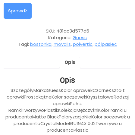
Sprawdź
SKU:
481ac3d577d6
Kategoria:
Guess
Tagi:
bostonka
,
movalis
,
polvertic
,
półpasiec
Opis
Opis
SzczegółyMarkaGuessKolor oprawekCzarneKształt
oprawkiProstokątneKolor soczewekKryształoweRodzaj
oprawkiPełne
RamkiTworzywoPlastikKolekcjaMężczyźniKolor ramki u
producentaMatte BlackPolaryzacjaNieKolor soczewek u
producentaCrystalModelGU1943 002Tworzywo u
producentaPlastic