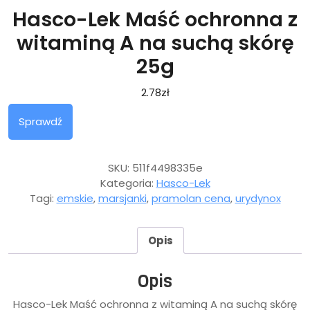
Hasco-Lek Maść ochronna z
witaminą A na suchą skórę
25g
2.78
zł
Sprawdź
SKU:
511f4498335e
Kategoria:
Hasco-Lek
Tagi:
emskie
,
marsjanki
,
pramolan cena
,
urydynox
Opis
Opis
Hasco-Lek Maść ochronna z witaminą A na suchą skórę