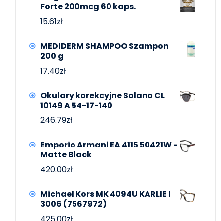
Forte 200mcg 60 kaps.
15.61
zł
MEDIDERM SHAMPOO Szampon
200 g
17.40
zł
Okulary korekcyjne Solano CL
10149 A 54-17-140
246.79
zł
Emporio Armani EA 4115 50421W -
Matte Black
420.00
zł
Michael Kors MK 4094U KARLIE I
3006 (7567972)
425.00
zł