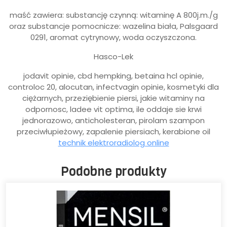
maść zawiera: substancję czynną: witaminę A 800j.m./g
oraz substancje pomocnicze: wazelina biała, Palsgaard
0291, aromat cytrynowy, woda oczyszczona.
Hasco-Lek
jodavit opinie, cbd hempking, betaina hcl opinie,
controloc 20, alocutan, infectvagin opinie, kosmetyki dla
ciężarnych, przeziębienie piersi, jakie witaminy na
odpornosc, ladee vit optima, ile oddaje sie krwi
jednorazowo, anticholesteran, pirolam szampon
przeciwłupieżowy, zapalenie piersiach, kerabione oil
technik elektroradiolog online
Podobne produkty