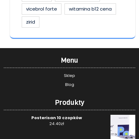
vicebrol forte
witamina b12 cena
zirid
Menu
Sklep
Blog
Produkty
Posterisan 10 czopków
24.40
zł