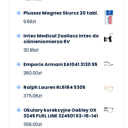
Plusssz Magnez Skurcz 20 tabl.
9.89
zł
Intec Medical Zasilacz Intec do
ciśnieniomierza 6V
30.99
zł
Emporio Armani EA1041 3130 55
360.00
zł
Ralph Lauren RL6164 5305
375.08
zł
Okulary korekcyjne Oakley OX
3245 FUEL LINE 324501 53-16-141
356.00
zł