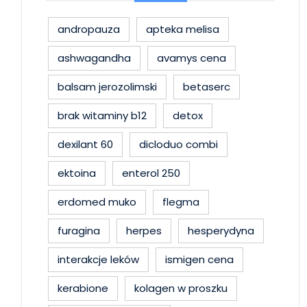
andropauza
apteka melisa
ashwagandha
avamys cena
balsam jerozolimski
betaserc
brak witaminy b12
detox
dexilant 60
dicloduo combi
ektoina
enterol 250
erdomed muko
flegma
furagina
herpes
hesperydyna
interakcje leków
ismigen cena
kerabione
kolagen w proszku