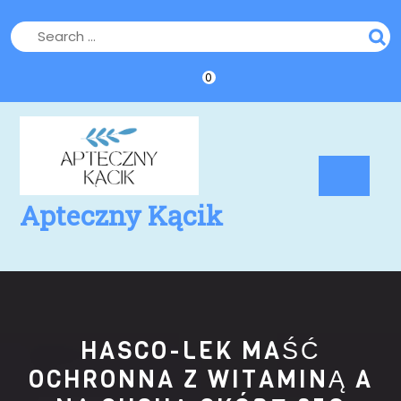
Skip
to
content
0
Op
Bu
Apteczny Kącik
HASCO-LEK MAŚĆ
OCHRONNA Z WITAMINĄ A