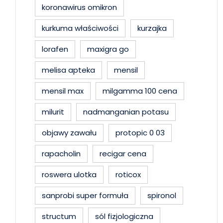
koronawirus omikron
kurkuma właściwości
kurzajka
lorafen
maxigra go
melisa apteka
mensil
mensil max
milgamma 100 cena
milurit
nadmanganian potasu
objawy zawału
protopic 0 03
rapacholin
recigar cena
roswera ulotka
roticox
sanprobi super formuła
spironol
structum
sól fizjologiczna