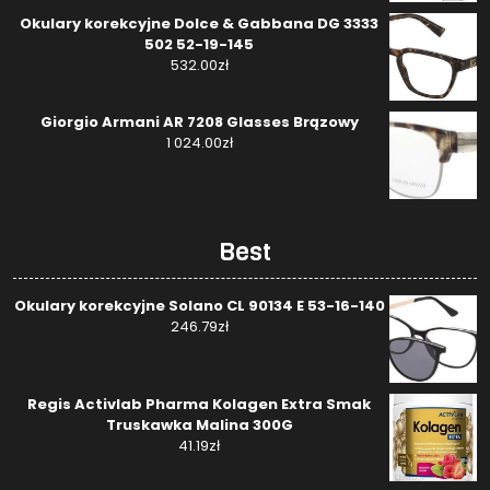
Okulary korekcyjne Dolce & Gabbana DG 3333
502 52-19-145
532.00
zł
Giorgio Armani AR 7208 Glasses Brązowy
1 024.00
zł
Best
Okulary korekcyjne Solano CL 90134 E 53-16-140
246.79
zł
Regis Activlab Pharma Kolagen Extra Smak
Truskawka Malina 300G
41.19
zł