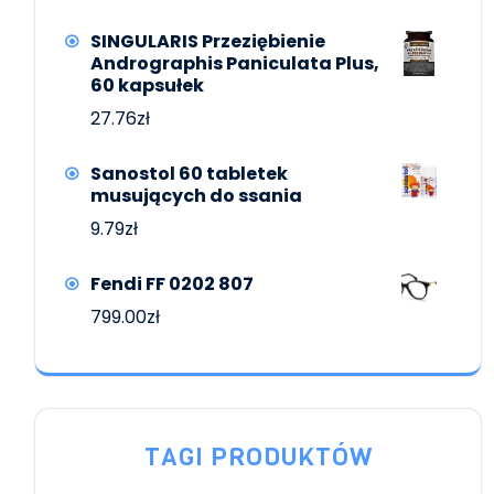
SINGULARIS Przeziębienie
Andrographis Paniculata Plus,
60 kapsułek
27.76
zł
Sanostol 60 tabletek
musujących do ssania
9.79
zł
Fendi FF 0202 807
799.00
zł
TAGI PRODUKTÓW