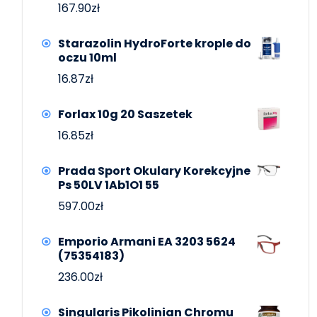
167.90
zł
Starazolin HydroForte krople do
oczu 10ml
16.87
zł
Forlax 10g 20 Saszetek
16.85
zł
Prada Sport Okulary Korekcyjne
Ps 50LV 1Ab1O1 55
597.00
zł
Emporio Armani EA 3203 5624
(75354183)
236.00
zł
Singularis Pikolinian Chromu