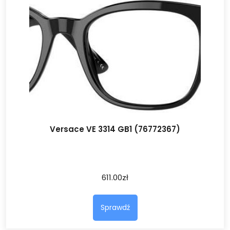
Versace VE 3314 GB1 (76772367)
611.00
zł
Sprawdź