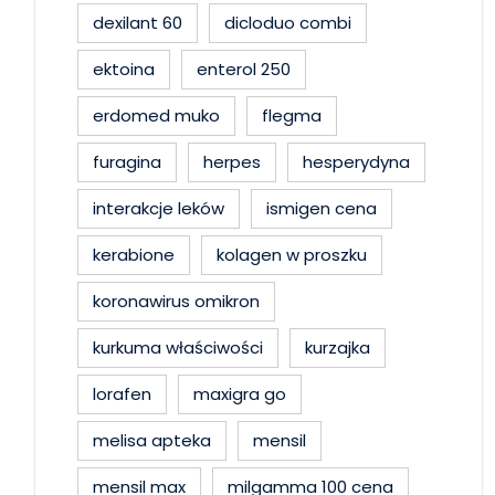
dexilant 60
dicloduo combi
ektoina
enterol 250
erdomed muko
flegma
furagina
herpes
hesperydyna
interakcje leków
ismigen cena
kerabione
kolagen w proszku
koronawirus omikron
kurkuma właściwości
kurzajka
lorafen
maxigra go
melisa apteka
mensil
mensil max
milgamma 100 cena