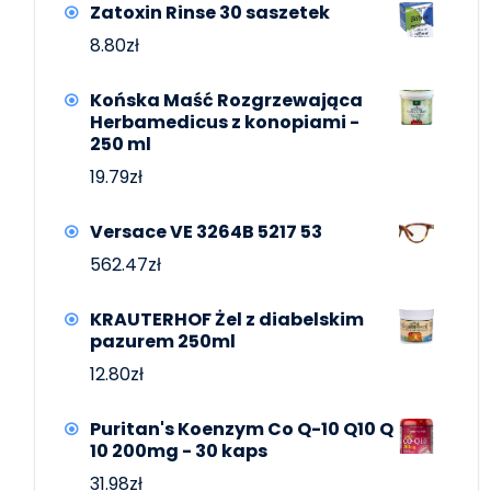
Zatoxin Rinse 30 saszetek
8.80
zł
Końska Maść Rozgrzewająca
Herbamedicus z konopiami -
250 ml
19.79
zł
Versace VE 3264B 5217 53
562.47
zł
KRAUTERHOF Żel z diabelskim
pazurem 250ml
12.80
zł
Puritan's Koenzym Co Q-10 Q10 Q
10 200mg - 30 kaps
31.98
zł