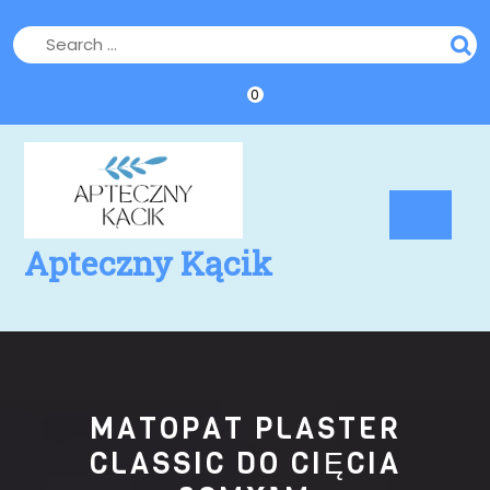
Skip
to
content
0
Op
Bu
Apteczny Kącik
MATOPAT PLASTER
CLASSIC DO CIĘCIA