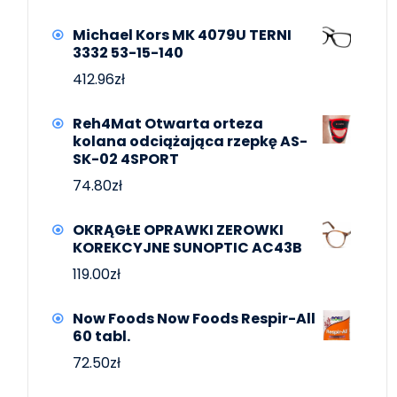
Michael Kors MK 4079U TERNI
3332 53-15-140
412.96
zł
Reh4Mat Otwarta orteza
kolana odciążająca rzepkę AS-
SK-02 4SPORT
74.80
zł
OKRĄGŁE OPRAWKI ZEROWKI
KOREKCYJNE SUNOPTIC AC43B
119.00
zł
Now Foods Now Foods Respir-All
60 tabl.
72.50
zł