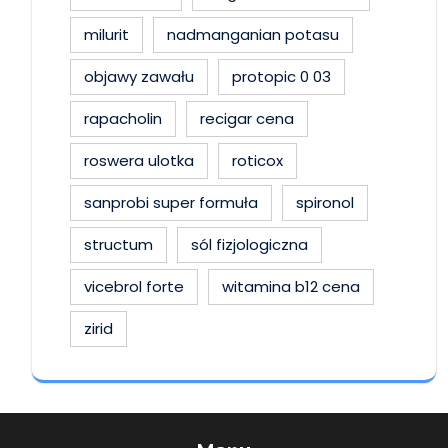
milurit
nadmanganian potasu
objawy zawału
protopic 0 03
rapacholin
recigar cena
roswera ulotka
roticox
sanprobi super formuła
spironol
structum
sól fizjologiczna
vicebrol forte
witamina b12 cena
zirid