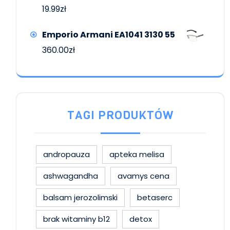
19.99
zł
Emporio Armani EA1041 3130 55
360.00
zł
TAGI PRODUKTÓW
andropauza
apteka melisa
ashwagandha
avamys cena
balsam jerozolimski
betaserc
brak witaminy b12
detox