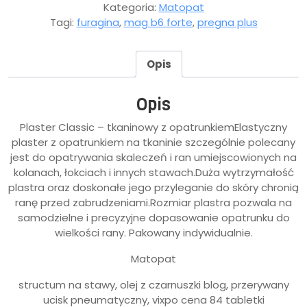
Kategoria:
Matopat
Tagi:
furagina
,
mag b6 forte
,
pregna plus
Opis
Opis
Plaster Classic – tkaninowy z opatrunkiemElastyczny
plaster z opatrunkiem na tkaninie szczególnie polecany
jest do opatrywania skaleczeń i ran umiejscowionych na
kolanach, łokciach i innych stawach.Duża wytrzymałość
plastra oraz doskonałe jego przyleganie do skóry chronią
ranę przed zabrudzeniami.Rozmiar plastra pozwala na
samodzielne i precyzyjne dopasowanie opatrunku do
wielkości rany. Pakowany indywidualnie.
Matopat
structum na stawy, olej z czarnuszki blog, przerywany
ucisk pneumatyczny, vixpo cena 84 tabletki