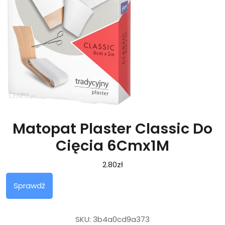
Matopat Plaster Classic Do
Cięcia 6Cmx1M
2.80
zł
Sprawdź
SKU:
3b4a0cd9a373