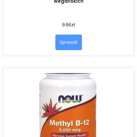
wegańskich
9.66
zł
Sprawdź