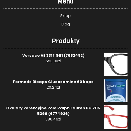
Menu
Sklep
Blog
Produkty
Versace VE 3317 GB1 (7682482)
550.00
zł
Formeds Bicaps Glucosamine 60 kaps
20.24
zł
Okulary korekcyjne Polo Ralph Lauren PH 2115
5396 (6774926)
386.46
zł