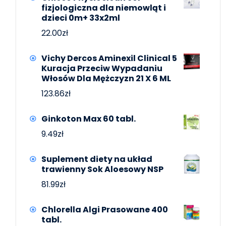
fizjologiczna dla niemowląt i
dzieci 0m+ 33x2ml
22.00
zł
Vichy Dercos Aminexil Clinical 5
Kuracja Przeciw Wypadaniu
Włosów Dla Mężczyzn 21 X 6 ML
123.86
zł
Ginkoton Max 60 tabl.
9.49
zł
Suplement diety na układ
trawienny Sok Aloesowy NSP
81.99
zł
Chlorella Algi Prasowane 400
tabl.