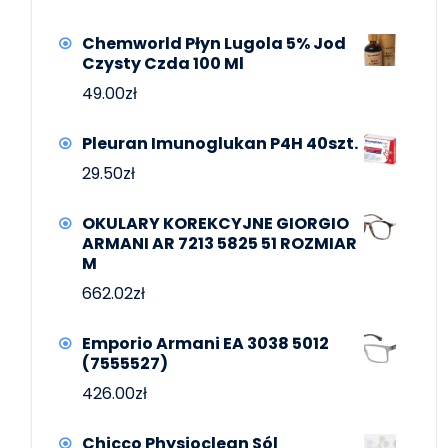
Chemworld Płyn Lugola 5% Jod
Czysty Czda 100 Ml
49.00
zł
Pleuran Imunoglukan P4H 40szt.
29.50
zł
OKULARY KOREKCYJNE GIORGIO
ARMANI AR 7213 5825 51 ROZMIAR
M
662.02
zł
Emporio Armani EA 3038 5012
(7555527)
426.00
zł
Chicco Physioclean Sól