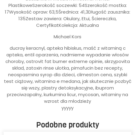
PlastikoweSzerokość soczewki: 54Szerokość mostka:
17Wysokość opraw: 63,5Średnica: 41,3Długość zausznika:
135Zestaw zawiera: Okulary, Etui, Ściereczka,
CertyfikatKolekcja: Aktualna
Michael Kors
ducray keracnyl, apteka hibiskus, maść z witaminą c
apteka, entil oparzenia, nadmierne wypadanie włosów
choroby, ostrovit fat burner extreme opinie, skrzypovita
skład, zatoxin rinse ulotka, pimafucin bez recepty,
neospasmina syrop dla dzieci, climeston cena, szybki
test ciążowy, witamina e medana, jak skutecznie pozbyć
się wszy, plastry detoksykacyjne, ibuprom
przeciwzapalny, kurkumina licur, mycosan, witaminy na
wzrost dla młodzieży
yyyyy
Podobne produkty