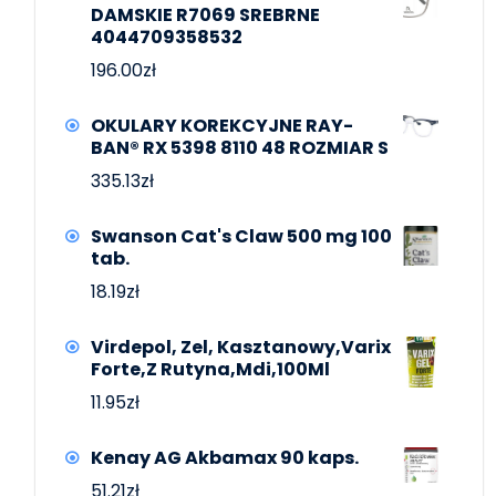
DAMSKIE R7069 SREBRNE
4044709358532
196.00
zł
OKULARY KOREKCYJNE RAY-
BAN® RX 5398 8110 48 ROZMIAR S
335.13
zł
Swanson Cat's Claw 500 mg 100
tab.
18.19
zł
Virdepol, Zel, Kasztanowy,Varix
Forte,Z Rutyna,Mdi,100Ml
11.95
zł
Kenay AG Akbamax 90 kaps.
51.21
zł