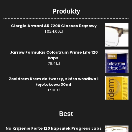
Produkty
Giorgio Armani AR 7208 Glasses Brązowy
1 024.00
zł
Jarrow Formulas Colostrum Prime Life 120
kaps.
76.41
zł
Zoxidrem Krem do twarzy, skóra wrażliwa i
łojotokowa 30ml
17.30
zł
Best
Na Krążenie Forte 120 kapsułek Progress Labs