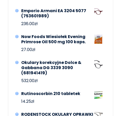
Emporio Armani EA 3204 5077
(753601989)
236.00
zł
Now Foods Wiesiołek Evening
Primrose Oil 500 mg 100 kaps.
27.00
zł
Okulary korekcyjne Dolce &
Gabbana DG 3339 3090
(681941419)
532.00
zł
Rutinoscorbin 210 tabletek
14.25
zł
RODENSTOCK OKULARY OPRAWKI