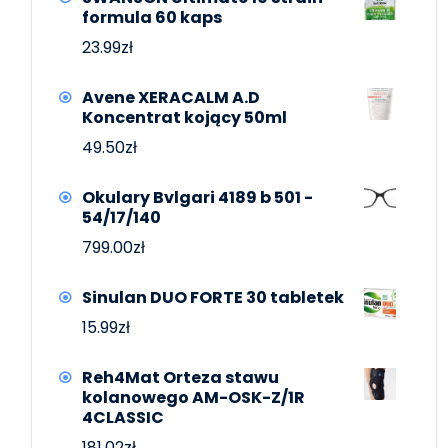
formula 60 kaps
23.99
zł
Avene XERACALM A.D
Koncentrat kojący 50ml
49.50
zł
Okulary Bvlgari 4189 b 501 -
54/17/140
799.00
zł
Sinulan DUO FORTE 30 tabletek
15.99
zł
Reh4Mat Orteza stawu
kolanowego AM-OSK-Z/1R
4CLASSIC
181.02
zł