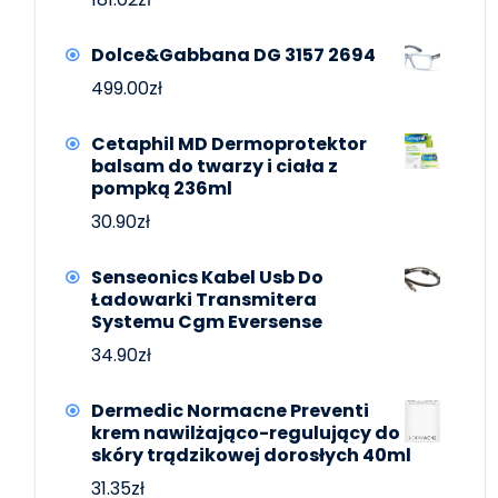
Dolce&Gabbana DG 3157 2694
499.00
zł
Cetaphil MD Dermoprotektor
balsam do twarzy i ciała z
pompką 236ml
30.90
zł
Senseonics Kabel Usb Do
Ładowarki Transmitera
Systemu Cgm Eversense
34.90
zł
Dermedic Normacne Preventi
krem nawilżająco-regulujący do
skóry trądzikowej dorosłych 40ml
31.35
zł