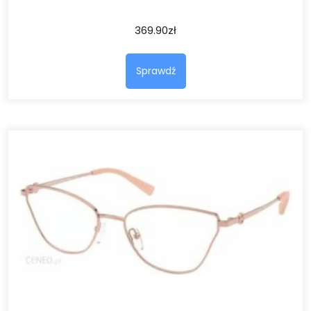
369.90
zł
Sprawdź