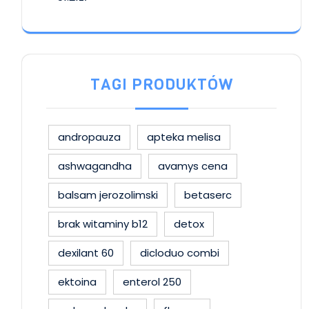
TAGI PRODUKTÓW
andropauza
apteka melisa
ashwagandha
avamys cena
balsam jerozolimski
betaserc
brak witaminy b12
detox
dexilant 60
dicloduo combi
ektoina
enterol 250