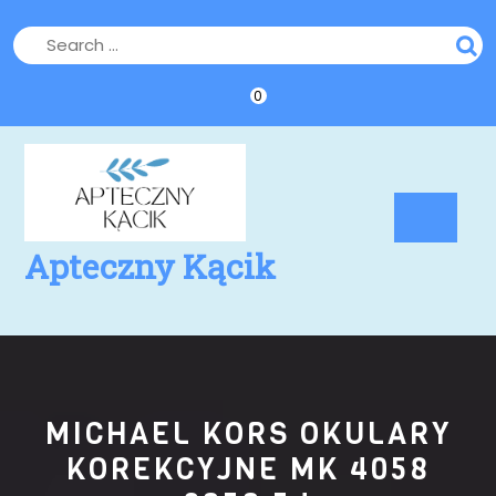
Skip
to
content
0
Op
Bu
Apteczny Kącik
MICHAEL KORS OKULARY
KOREKCYJNE MK 4058