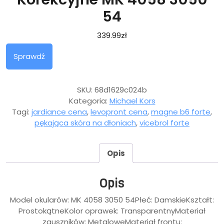
54
339.99
zł
Sprawdź
SKU:
68d1629c024b
Kategoria:
Michael Kors
Tagi:
jardiance cena
,
levopront cena
,
magne b6 forte
,
pękająca skóra na dłoniach
,
vicebrol forte
Opis
Opis
Model okularów: MK 4058 3050 54Płeć: DamskieKształt:
ProstokątneKolor oprawek: TransparentnyMateriał
zauszników: MetaloweMateriał frontu: