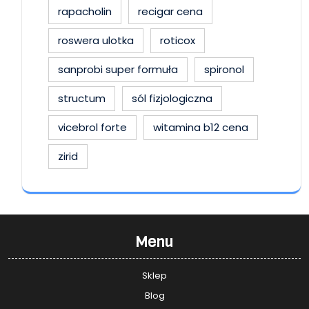
rapacholin
recigar cena
roswera ulotka
roticox
sanprobi super formuła
spironol
structum
sól fizjologiczna
vicebrol forte
witamina b12 cena
zirid
Menu
Sklep
Blog