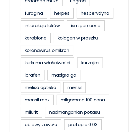
erdomed muko
flegma
furagina
herpes
hesperydyna
interakcje leków
ismigen cena
kerabione
kolagen w proszku
koronawirus omikron
kurkuma właściwości
kurzajka
lorafen
maxigra go
melisa apteka
mensil
mensil max
milgamma 100 cena
milurit
nadmanganian potasu
objawy zawału
protopic 0 03