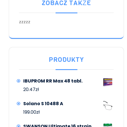
ZOBACZ TAKŻE
zzzzz
PRODUKTY
IBUPROM RR Max 48 tabl.
20.47
zł
Solano S 10488 A
199.00
zł
SWANSON Ultimate 16 strain