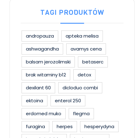
TAGI PRODUKTÓW
andropauza
apteka melisa
ashwagandha
avamys cena
balsam jerozolimski
betaserc
brak witaminy b12
detox
dexilant 60
dicloduo combi
ektoina
enterol 250
erdomed muko
flegma
furagina
herpes
hesperydyna