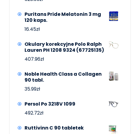
Puritans Pride Melatonin 3 mg
120 kaps.
16.45
zł
Okulary korekcyjne Polo Ralph
Lauren PH 1208 9324 (67725135)
407.96
zł
Noble Health Class a Collagen
90 tabl.
35.99
zł
Persol Po 3218V 1099
492.72
zł
Ruttivinn C 90 tabletek