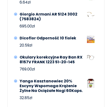
6.64
zł
Giorgio Armani AR 5124 3002
(7583824)
695.00
zł
Dicoflor Odporność 10 fiolek
20.59
zł
Okulary korekcyjne Ray Ban RX
8157V FRANK 1223 51-20-145
769.00
zł
Yango Kasztanowiec 20%
Escyny Wspomaga Krążenie
Żylne Na Ociężałe Nogi 60Kaps.
32.85
zł