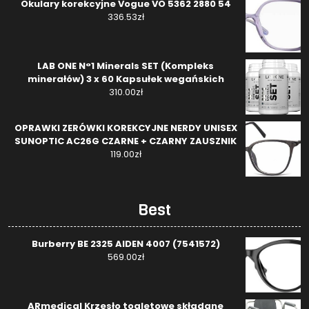
Okulary korekcyjne Vogue VO 5362 2880 54
336.53
zł
LAB ONE N°1 Minerals SET (Kompleks
minerałów) 3 x 60 Kapsułek wegańskich
310.00
zł
OPRAWKI ZERÓWKI KOREKCYJNE NERDY UNISEX
SUNOPTIC AC26G CZARNE + CZARNY ZAUSZNIK
119.00
zł
Best
Burberry BE 2325 AIDEN 4007 (7541572)
569.00
zł
ARmedical Krzesło toaletowe składane