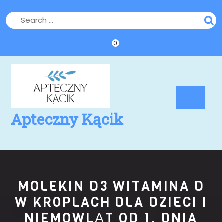
Skip
to
content
0
Op
Bu
Apteczny Kącik
MOLEKIN D3 WITAMINA D
W KROPLACH DLA DZIECI I
NIEMOWLĄT OD 1. DNIA