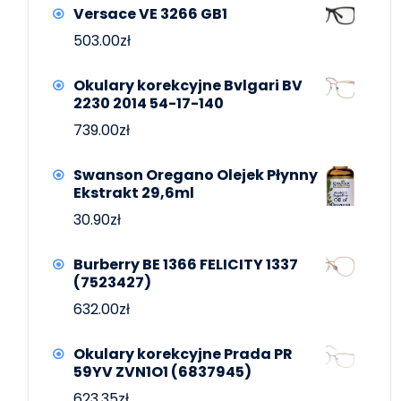
Versace VE 3266 GB1
503.00
zł
Okulary korekcyjne Bvlgari BV
2230 2014 54-17-140
739.00
zł
Swanson Oregano Olejek Płynny
Ekstrakt 29,6ml
30.90
zł
Burberry BE 1366 FELICITY 1337
(7523427)
632.00
zł
Okulary korekcyjne Prada PR
59YV ZVN1O1 (6837945)
623.35
zł