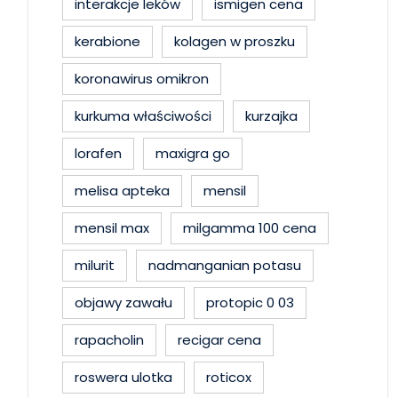
interakcje leków
ismigen cena
kerabione
kolagen w proszku
koronawirus omikron
kurkuma właściwości
kurzajka
lorafen
maxigra go
melisa apteka
mensil
mensil max
milgamma 100 cena
milurit
nadmanganian potasu
objawy zawału
protopic 0 03
rapacholin
recigar cena
roswera ulotka
roticox