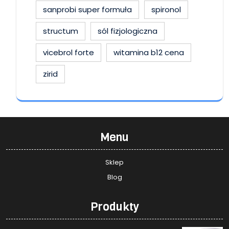
sanprobi super formuła
spironol
structum
sól fizjologiczna
vicebrol forte
witamina b12 cena
zirid
Menu
Sklep
Blog
Produkty