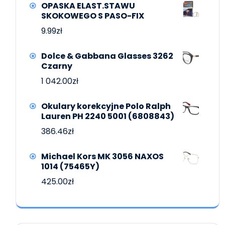
OPASKA ELAST.STAWU
SKOKOWEGO S PASO-FIX
9.99
zł
Dolce & Gabbana Glasses 3262
Czarny
1 042.00
zł
Okulary korekcyjne Polo Ralph
Lauren PH 2240 5001 (6808843)
386.46
zł
Michael Kors MK 3056 NAXOS
1014 (75465Y)
425.00
zł