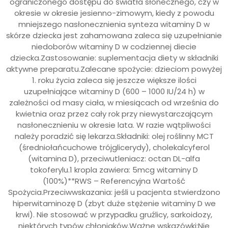
ograniczonego dostępu do światła słonecznego, czy w
okresie w okresie jesienno-zimowym, kiedy z powodu
mniejszego nasłonecznienia synteza witaminy D w
skórze dziecka jest zahamowana zaleca się uzupełnianie
niedoborów witaminy D w codziennej diecie
dziecka.Zastosowanie: suplementacja diety w składniki
aktywne preparatu.Zalecane spożycie: dzieciom powyżej
1. roku życia zaleca się jeszcze większe ilości
uzupełniające witaminy D (600 – 1000 IU/24 h) w
zależności od masy ciała, w miesiącach od września do
kwietnia oraz przez cały rok przy niewystarczającym
nasłonecznieniu w okresie lata. W razie wątpliwości
należy poradzić się lekarza.Składniki: olej roślinny MCT
(średniołańcuchowe trójglicerydy), cholekalcyferol
(witamina D), przeciwutleniacz: octan DL-alfa
tokoferylu.1 kropla zawiera: 5mcg witaminy D
(100%)**RWS – Referencyjna Wartość
Spożycia.Przeciwwskazania: jeśli u pacjenta stwierdzono
hiperwitaminozę D (zbyt duże stężenie witaminy D we
krwi). Nie stosować w przypadku gruźlicy, sarkoidozy,
niektórych typów chłoniaków.Ważne wskazówki:Nie