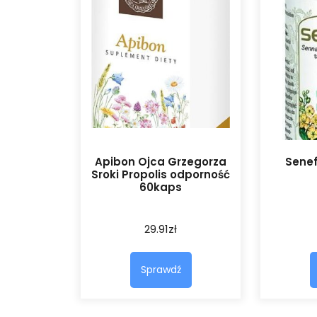
Apibon Ojca Grzegorza
Senef
Sroki Propolis odporność
60kaps
29.91
zł
Sprawdź