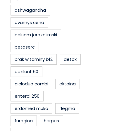
ashwagandha
avamys cena
balsam jerozolimski
betaserc
brak witaminy b12
detox
dexilant 60
dicloduo combi
ektoina
enterol 250
erdomed muko
flegma
furagina
herpes