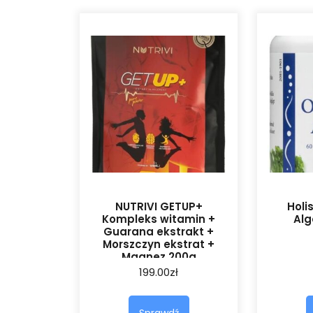
NUTRIVI GETUP+
Holi
Kompleks witamin +
Alg
Guarana ekstrakt +
Morszczyn ekstrat +
Magnez 200g
199.00
zł
Sprawdź