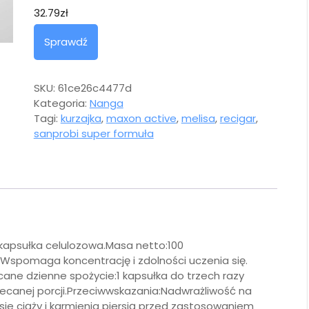
32.79
zł
Sprawdź
SKU:
61ce26c4477d
Kategoria:
Nanga
Tagi:
kurzajka
,
maxon active
,
melisa
,
recigar
,
sanprobi super formuła
, kapsułka celulozowa.Masa netto:100
Wspomaga koncentrację i zdolności uczenia się.
ane dzienne spożycie:1 kapsułka do trzech razy
alecanej porcji.Przeciwwskazania:Nadwrażliwość na
sie ciąży i karmienia piersią przed zastosowaniem