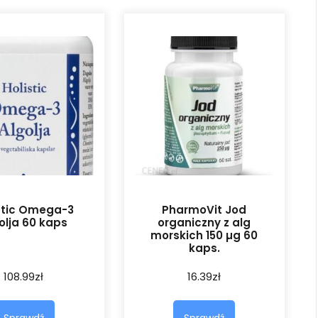
stic Omega-3
PharmoVit Jod
olja 60 kaps
organiczny z alg
morskich 150 µg 60
kaps.
108.99
zł
16.39
zł
Sprawdź
Sprawdź