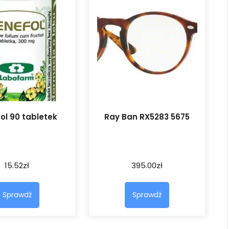
ol 90 tabletek
Ray Ban RX5283 5675
15.52
zł
395.00
zł
Sprawdź
Sprawdź