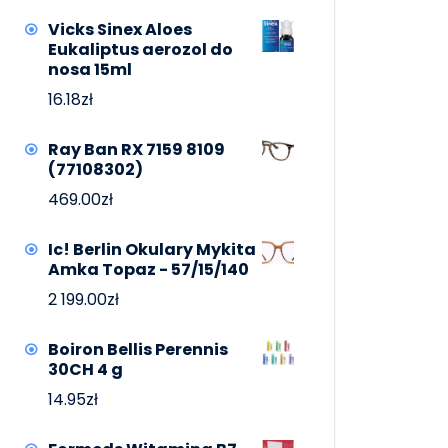
Vicks Sinex Aloes
Eukaliptus aerozol do
nosa 15ml
16.18
zł
Ray Ban RX 7159 8109
(77108302)
469.00
zł
Ic! Berlin Okulary Mykita
Amka Topaz - 57/15/140
2 199.00
zł
Boiron Bellis Perennis
30CH 4 g
14.95
zł