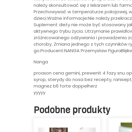
należy skonsultować się z lekarzem lub far
Przechowywać w temperaturze pokojowej, w
dzieci.Ważne informacje:Nie należy przekracz
Suplement diety nie może być stosowany jak
aktywnego trybu życia. Utrzymanie prawid
zróżnicowanego odżywiania i prowadzenia zdr
choroby. Zmiana jednego z tych czynników r
go.Producent:NANGA Przemysław FiguraBlękw
Nanga
proaxon cena gemini, prewenit 4 fazy snu opi
syrop, sterydy do nosa bez recepty, ranisept
magnez b6 forte doppelherz
yyyyy
Podobne produkty