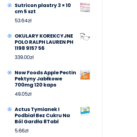
Sutricon plastry 3 × 10
cm 5 szt
53.64
zł
OKULARY KOREKCYJNE
POLO RALPH LAUREN PH
1198 9157 56
339.00
zł
Now Foods Apple Pectin
Pektyny Jabłkowe
700mg 120 kaps
49.05
zł
Actus Tymianek I
Podbiał Bez Cukru Na
Ból Gardła 8Tabl
5.66
zł