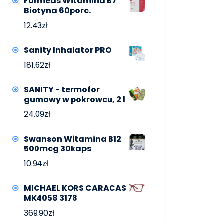
Formeds Witamina B7
Biotyna 60porc.
12.43
zł
Sanity Inhalator PRO
181.62
zł
SANITY - termofor
gumowy w pokrowcu, 2 l
24.09
zł
Swanson Witamina B12
500mcg 30kaps
10.94
zł
MICHAEL KORS CARACAS
MK4058 3178
369.90
zł