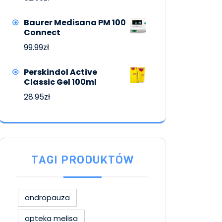
Baurer Medisana PM 100
Connect
99.99
zł
Perskindol Active
Classic Gel 100ml
28.95
zł
TAGI PRODUKTÓW
andropauza
apteka melisa