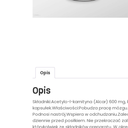
Opis
Opis
Składniki:Acetylo-l-karnityna (Alcar) 600 mg
kapsułek.Właściwości:Pobudza pracę mózgu.
Podnosi nastrój.Wspiera w odchudzaniu.Zalec
dziennie przed posiłkiem. Nie przekraczać z
którykolwiek ze składników preparatu. W okre