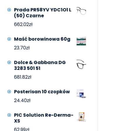
Prada PR58YV YDC1O1 L
(50) Czarne
662.02
zł
Maść borowinowa 60g
23.70
zł
Dolce & Gabbana DG
3283 501 51
681.82
zł
Posterisan 10 czopków
24.40
zł
PIC Solution Re-Derma-
XS
62.99
zł