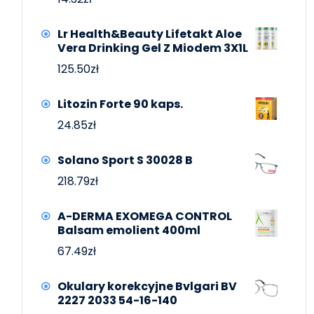
Lr Health&Beauty Lifetakt Aloe
Vera Drinking Gel Z Miodem 3X1L
125.50
zł
Litozin Forte 90 kaps.
24.85
zł
Solano Sport S 30028 B
218.79
zł
A-DERMA EXOMEGA CONTROL
Balsam emolient 400ml
67.49
zł
Okulary korekcyjne Bvlgari BV
2227 2033 54-16-140