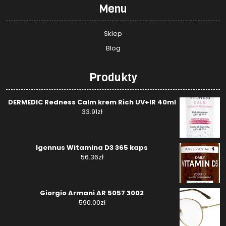
Menu
Sklep
Blog
Produkty
DERMEDIC Redness Calm krem Rich UV+IR 40ml
33.91
zł
Igennus Witamina D3 365 kaps
56.36
zł
Giorgio Armani AR 5057 3002
590.00
zł