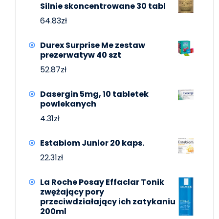
Silnie skoncentrowane 30 tabl
64.83
zł
Durex Surprise Me zestaw
prezerwatyw 40 szt
52.87
zł
Dasergin 5mg, 10 tabletek
powlekanych
4.31
zł
Estabiom Junior 20 kaps.
22.31
zł
La Roche Posay Effaclar Tonik
zwężający pory
przeciwdziałający ich zatykaniu
200ml