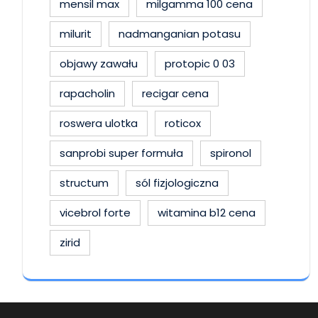
mensil max
milgamma 100 cena
milurit
nadmanganian potasu
objawy zawału
protopic 0 03
rapacholin
recigar cena
roswera ulotka
roticox
sanprobi super formuła
spironol
structum
sól fizjologiczna
vicebrol forte
witamina b12 cena
zirid