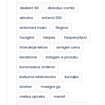
dexilant 60
dicloduo combi
ektoina
enterol 250
erdomed muko
flegma
furagina
herpes
hesperydyna
interakcje leków
ismigen cena
kerabione
kolagen w proszku
koronawirus omikron
kurkuma właściwości
kurzajka
lorafen
maxigra go
melisa apteka
mensil