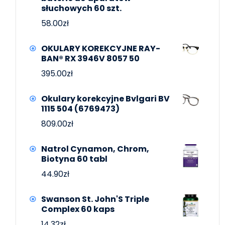
słuchowych 60 szt.
58.00
zł
OKULARY KOREKCYJNE RAY-
BAN® RX 3946V 8057 50
395.00
zł
Okulary korekcyjne Bvlgari BV
1115 504 (6769473)
809.00
zł
Natrol Cynamon, Chrom,
Biotyna 60 tabl
44.90
zł
Swanson St. John'S Triple
Complex 60 kaps
14.32
zł