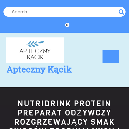
Skip
to
content
0
Op
Bu
Apteczny Kącik
NUTRIDRINK PROTEIN
PREPARAT ODŻYWCZY
ROZGRZEWAJĄCY SMAK