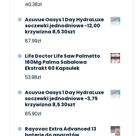
40.38
zł
Acuvue Oasys 1 Day HydraLuxe
soczewki jednodniowe -12,00
krzywizna 8,5 30szt
87.99
zł
Life Doctor Life Saw Palmetto
160Mg Palma Sabałowa
Ekstrakt 60 Kapsułek
53.98
zł
Acuvue Oasys 1 Day HydraLuxe
soczewki jednodniowe -3,75
krzywizna 8,5 30szt
85.90
zł
Rayovac Extra Advanced 13
baterie do aparatów