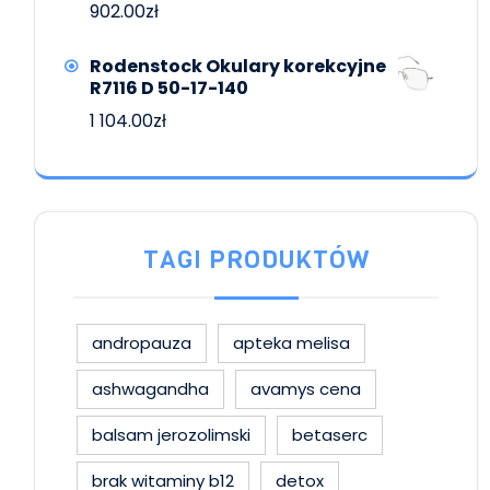
902.00
zł
Rodenstock Okulary korekcyjne
R7116 D 50-17-140
1 104.00
zł
TAGI PRODUKTÓW
andropauza
apteka melisa
ashwagandha
avamys cena
balsam jerozolimski
betaserc
brak witaminy b12
detox