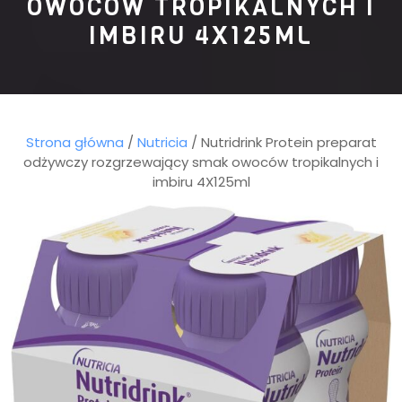
OWOCÓW TROPIKALNYCH I
IMBIRU 4X125ML
Strona główna
/
Nutricia
/ Nutridrink Protein preparat
odżywczy rozgrzewający smak owoców tropikalnych i
imbiru 4X125ml