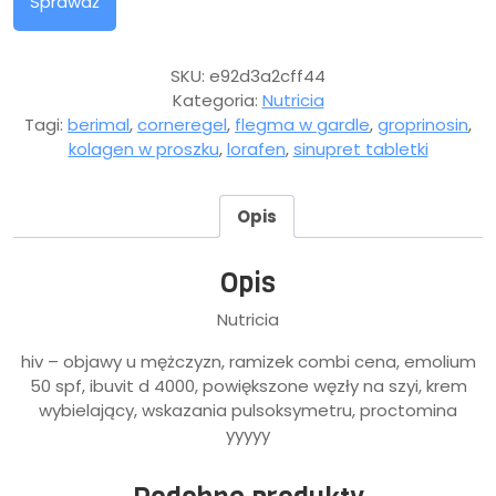
Sprawdź
SKU:
e92d3a2cff44
Kategoria:
Nutricia
Tagi:
berimal
,
corneregel
,
flegma w gardle
,
groprinosin
,
kolagen w proszku
,
lorafen
,
sinupret tabletki
Opis
Opis
Nutricia
hiv – objawy u mężczyzn, ramizek combi cena, emolium
50 spf, ibuvit d 4000, powiększone węzły na szyi, krem
wybielający, wskazania pulsoksymetru, proctomina
yyyyy