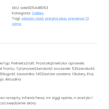
SKU:
ade9254d8053
Kategoria:
Oakley
Tagi:
objawy civid
,
pregna plus
,
prevenar 13
cena
ieTyp: PełneKształt: ProstokątneKolor oprawek:
ał frontu: TytanoweSzerokość soczewki: 53Szerokość
Długość zausznika: 140Zestaw zawiera: Okulary, Etui,
ja: Aktualna
ez recepty, infanrix hexa, mr ziggi opinie, n acetylo l
ocza swędzenie skóry