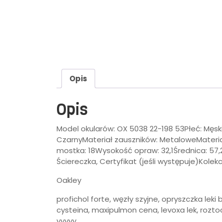
Opis
Opis
Model okularów: OX 5038 22-198 53Płeć: Męsk
CzarnyMateriał zauszników: MetaloweMateri
mostka: 18Wysokość opraw: 32,1Średnica: 57,2
Ściereczka, Certyfikat (jeśli występuje)Kolekc
Oakley
profichol forte, węzły szyjne, opryszczka leki b
cysteina, maxipulmon cena, levoxa lek, rozt
yyyyy