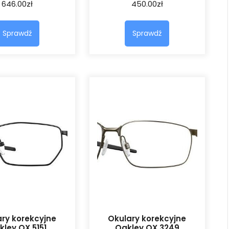
646.00
zł
450.00
zł
Sprawdź
Sprawdź
ry korekcyjne
Okulary korekcyjne
kley OX 5151
Oakley OX 3249