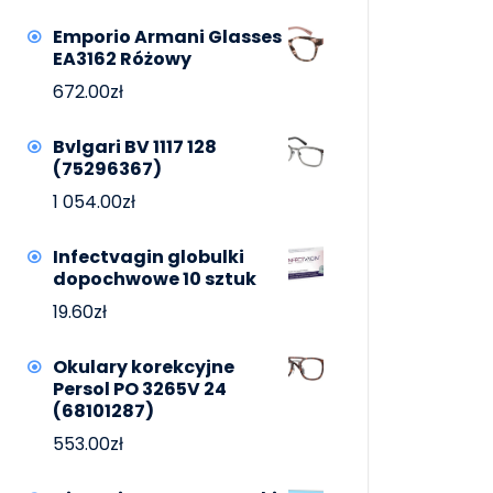
Emporio Armani Glasses
EA3162 Różowy
672.00
zł
Bvlgari BV 1117 128
(75296367)
1 054.00
zł
Infectvagin globulki
dopochwowe 10 sztuk
19.60
zł
Okulary korekcyjne
Persol PO 3265V 24
(68101287)
553.00
zł