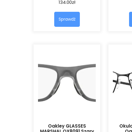
134.00
zł
Sprawdź
Oakley GLASSES
Okula
MARSHAL OX8091 Szary
Oa