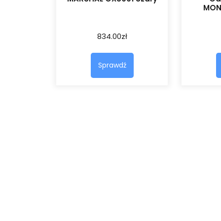
MON
834.00
zł
Sprawdź