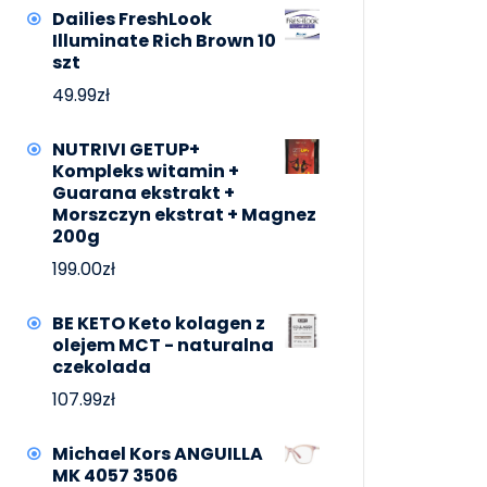
Dailies FreshLook
Illuminate Rich Brown 10
szt
49.99
zł
NUTRIVI GETUP+
Kompleks witamin +
Guarana ekstrakt +
Morszczyn ekstrat + Magnez
200g
199.00
zł
BE KETO Keto kolagen z
olejem MCT - naturalna
czekolada
107.99
zł
Michael Kors ANGUILLA
MK 4057 3506