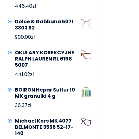
446.40
zł
Dolce & Gabbana 5071
3303 52
900.00
zł
OKULARY KOREKCYJNE
RALPH LAUREN RL 6198
5007
441.02
zł
BOIRON Hepar Sulfur 10
MK granulki 4 g
36.37
zł
Michael Kors MK 4077
BELMONTE 3556 52-17-
140