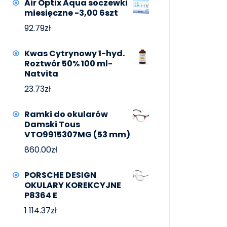
Air Optix Aqua soczewki
miesięczne -3,00 6szt
92.79
zł
Kwas Cytrynowy 1-hyd.
Roztwór 50% 100 ml-
Natvita
23.73
zł
Ramki do okularów
Damski Tous
VTO9915307MG (53 mm)
860.00
zł
PORSCHE DESIGN
OKULARY KOREKCYJNE
P8364 E
1 114.37
zł