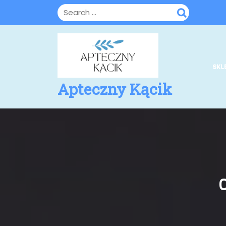
Skip
to
content
SKL
Apteczny Kącik