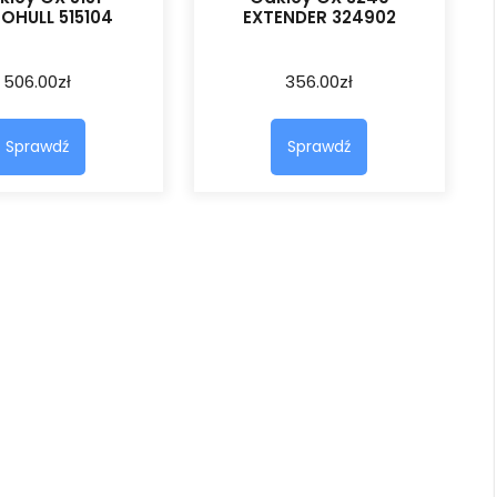
OHULL 515104
EXTENDER 324902
506.00
zł
356.00
zł
Sprawdź
Sprawdź