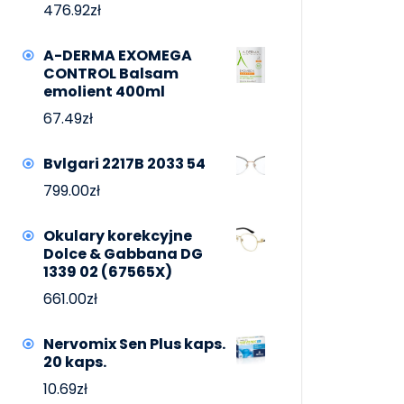
476.92
zł
A-DERMA EXOMEGA
CONTROL Balsam
emolient 400ml
67.49
zł
Bvlgari 2217B 2033 54
799.00
zł
Okulary korekcyjne
Dolce & Gabbana DG
1339 02 (67565X)
661.00
zł
Nervomix Sen Plus kaps.
20 kaps.
10.69
zł