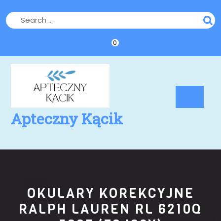
Skip
to
content
0
Op
Bu
Apteczny Kącik
OKULARY KOREKCYJNE
RALPH LAUREN RL 6210Q