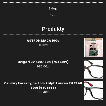
Sklep
Blog
Produkty
ASTRON MACA 100g
11.90
zł
Bvlgari BV 4207 504 (75459W)
986.00
zł
Okulary korekcyjne Polo Ralph Lauren PH 2240
5001 (6808843)
386.46
zł