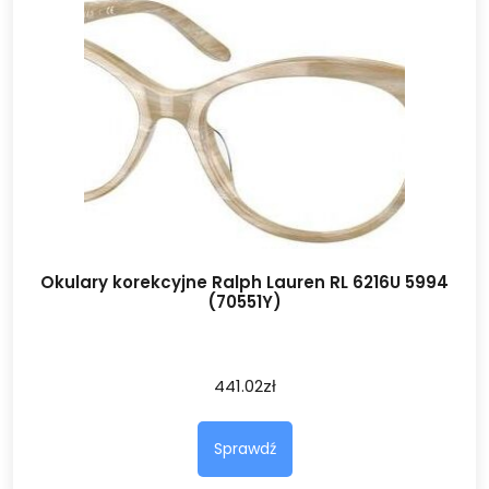
Okulary korekcyjne Ralph Lauren RL 6216U 5994
(70551Y)
441.02
zł
Sprawdź