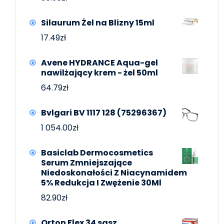
Silaurum Żel na Blizny 15ml
17.49
zł
Avene HYDRANCE Aqua-gel
nawilżający krem - żel 50ml
64.79
zł
Bvlgari BV 1117 128 (75296367)
1 054.00
zł
Basiclab Dermocosmetics
Serum Zmniejszające
Niedoskonałości Z Niacynamidem
5% Redukcja I Zwężenie 30Ml
82.90
zł
Orton Flex 34 sasz