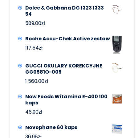
Dolce & Gabbana DG 1323 1333
54
589.00
zł
Roche Accu-Chek Active zestaw
117.54
zł
GUCCI OKULARY KOREKCYJNE
GG0581O-005
1 560.00
zł
Now Foods Witamina E-400 100
kaps
46.90
zł
Novophane 60 kaps
36.98
zł