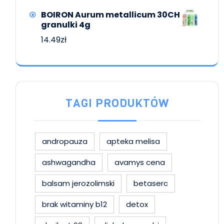
BOIRON Aurum metallicum 30CH
granulki 4g
14.49
zł
TAGI PRODUKTÓW
andropauza
apteka melisa
ashwagandha
avamys cena
balsam jerozolimski
betaserc
brak witaminy b12
detox