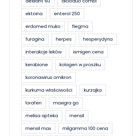
dexilant 60
dicloduo combi
ektoina
enterol 250
erdomed muko
flegma
furagina
herpes
hesperydyna
interakcje leków
ismigen cena
kerabione
kolagen w proszku
koronawirus omikron
kurkuma właściwości
kurzajka
lorafen
maxigra go
melisa apteka
mensil
mensil max
milgamma 100 cena