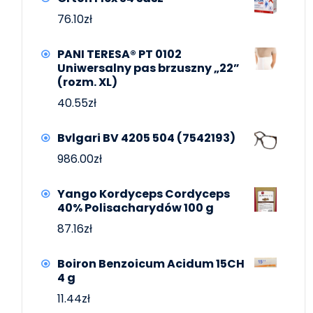
76.10
zł
PANI TERESA® PT 0102
Uniwersalny pas brzuszny „22”
(rozm. XL)
40.55
zł
Bvlgari BV 4205 504 (7542193)
986.00
zł
Yango Kordyceps Cordyceps
40% Polisacharydów 100 g
87.16
zł
Boiron Benzoicum Acidum 15CH
4 g
11.44
zł