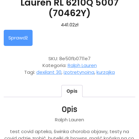
Lauren RL 6210Q 5007
(70462Y)
441.02
zł
Sprawdź
SKU:
8e50fb0711e7
Kategoria:
Ralph Lauren
Tagi:
dexilant 30
,
izotretynoina
,
kurzajka
Opis
Opis
Ralph Lauren
test covid apteka, świnka choroba objawy, testy na
covid gdzie zrobić, butelki dr browns, maść końska na co,