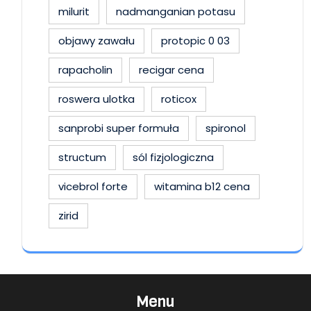
milurit
nadmanganian potasu
objawy zawału
protopic 0 03
rapacholin
recigar cena
roswera ulotka
roticox
sanprobi super formuła
spironol
structum
sól fizjologiczna
vicebrol forte
witamina b12 cena
zirid
Menu