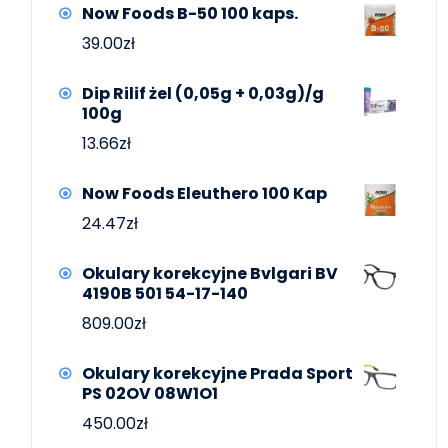
Now Foods B-50 100 kaps.
39.00
zł
Dip Rilif żel (0,05g + 0,03g)/g
100g
13.66
zł
Now Foods Eleuthero 100 Kap
24.47
zł
Okulary korekcyjne Bvlgari BV
4190B 501 54-17-140
809.00
zł
Okulary korekcyjne Prada Sport
PS 02OV 08W1O1
450.00
zł