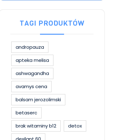
TAGI PRODUKTÓW
andropauza
apteka melisa
ashwagandha
avamys cena
balsam jerozolimski
betaserc
brak witaminy b12
detox
dexilant 60