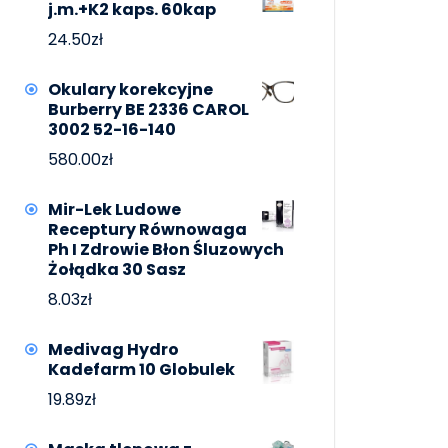
j.m.+K2 kaps. 60kap
24.50
zł
Okulary korekcyjne
Burberry BE 2336 CAROL
3002 52-16-140
580.00
zł
Mir-Lek Ludowe
Receptury Równowaga
Ph I Zdrowie Błon Śluzowych
Żołądka 30 Sasz
8.03
zł
Medivag Hydro
Kadefarm 10 Globulek
19.89
zł