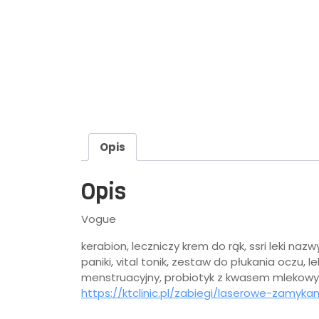
Opis
Opis
Vogue
kerabion, leczniczy krem do rąk, ssri leki n
paniki, vital tonik, zestaw do płukania oczu, 
menstruacyjny, probiotyk z kwasem mlekowym,
https://ktclinic.pl/zabiegi/laserowe-zamyka