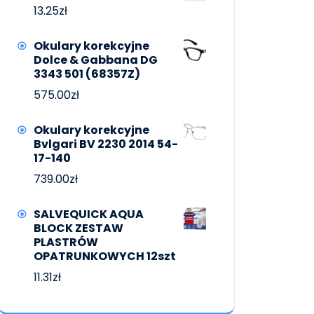
13.25
zł
Okulary korekcyjne
Dolce & Gabbana DG
3343 501 (68357Z)
575.00
zł
Okulary korekcyjne
Bvlgari BV 2230 2014 54-
17-140
739.00
zł
SALVEQUICK AQUA
BLOCK ZESTAW
PLASTRÓW
OPATRUNKOWYCH 12szt
11.31
zł