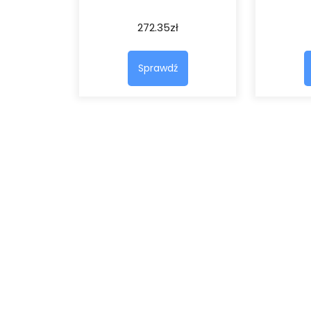
272.35
zł
Sprawdź