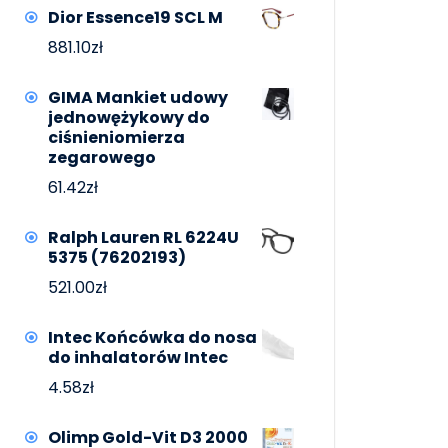
Dior Essence19 SCL M
881.10
zł
GIMA Mankiet udowy
jednowężykowy do
ciśnieniomierza
zegarowego
61.42
zł
Ralph Lauren RL 6224U
5375 (76202193)
521.00
zł
Intec Końcówka do nosa
do inhalatorów Intec
4.58
zł
Olimp Gold-Vit D3 2000