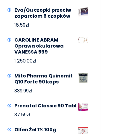
Eva/Qu czopki przeciw
zaparciom 6 czopków
16.59
zł
CAROLINE ABRAM
Oprawa okularowa
VANESSA 599
1 250.00
zł
Mito Pharma Quinomit
Q10 Forte 90 kaps
339.99
zł
Prenatal Classic 90 Tabl
37.59
zł
Olfen Żel 1% 100g