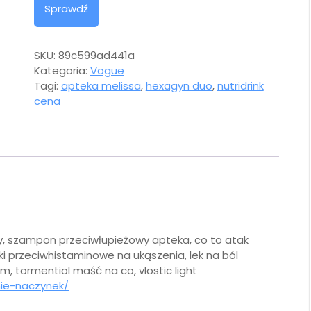
Sprawdź
SKU:
89c599ad441a
Kategoria:
Vogue
Tagi:
apteka melissa
,
hexagyn duo
,
nutridrink
cena
azwy, szampon przeciwłupieżowy apteka, co to atak
leki przeciwhistaminowe na ukąszenia, lek na ból
 tormentiol maść na co, vlostic light
nie-naczynek/