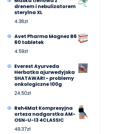
Maska tlenowa z
drenem i nebulizatorem
sterylna XL
4.38
zł
Avet Pharma Magnez B6
60 tabletek
4.59
zł
Everest Ayurveda
Herbatka ajurwedyjska
SHATAWARI - problemy
onkologiczne 100g
24.50
zł
Reh4Mat Kompresyjna
orteza nadgarstka AM-
OSN-U-13 4CLASSIC
49.37
zł