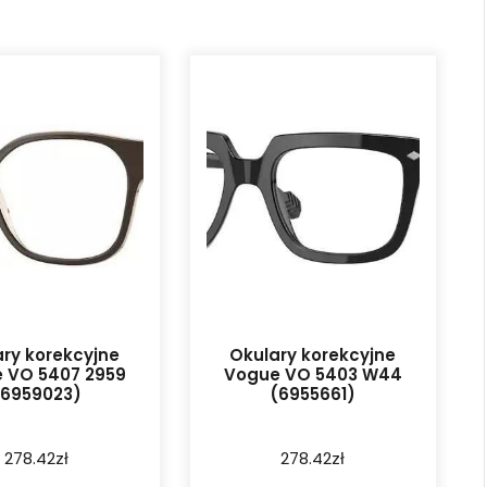
ry korekcyjne
Okulary korekcyjne
 VO 5407 2959
Vogue VO 5403 W44
(6959023)
(6955661)
278.42
zł
278.42
zł