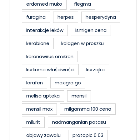
erdomed muko
flegma
furagina
herpes
hesperydyna
interakcje leków
ismigen cena
kerabione
kolagen w proszku
koronawirus omikron
kurkuma właściwości
kurzajka
lorafen
maxigra go
melisa apteka
mensil
mensil max
milgamma 100 cena
milurit
nadmanganian potasu
objawy zawału
protopic 0 03