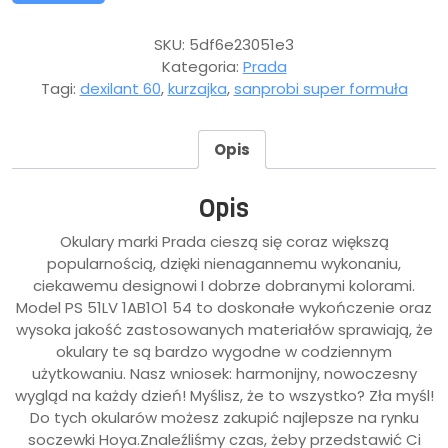
SKU:
5df6e23051e3
Kategoria:
Prada
Tagi:
dexilant 60
,
kurzajka
,
sanprobi super formuła
Opis
Opis
Okulary marki Prada cieszą się coraz większą
popularnością, dzięki nienagannemu wykonaniu,
ciekawemu designowi I dobrze dobranymi kolorami.
Model PS 51LV 1AB1O1 54 to doskonałe wykończenie oraz
wysoka jakość zastosowanych materiałów sprawiają, że
okulary te są bardzo wygodne w codziennym
użytkowaniu. Nasz wniosek: harmonijny, nowoczesny
wygląd na każdy dzień! Myślisz, że to wszystko? Zła myśl!
Do tych okularów możesz zakupić najlepsze na rynku
soczewki Hoya.Znaleźliśmy czas, żeby przedstawić Ci