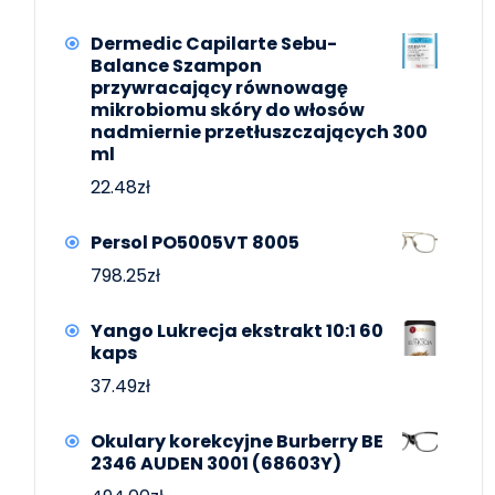
Dermedic Capilarte Sebu-
Balance Szampon
przywracający równowagę
mikrobiomu skóry do włosów
nadmiernie przetłuszczających 300
ml
22.48
zł
Persol PO5005VT 8005
798.25
zł
Yango Lukrecja ekstrakt 10:1 60
kaps
37.49
zł
Okulary korekcyjne Burberry BE
2346 AUDEN 3001 (68603Y)