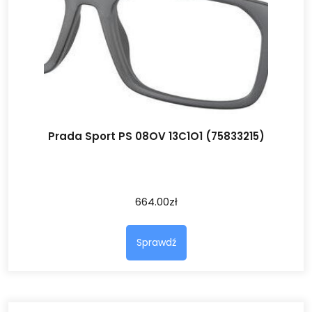
Prada Sport PS 08OV 13C1O1 (75833215)
664.00
zł
Sprawdź