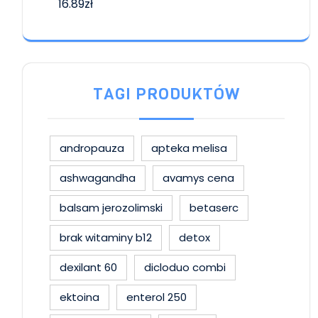
16.89
zł
TAGI PRODUKTÓW
andropauza
apteka melisa
ashwagandha
avamys cena
balsam jerozolimski
betaserc
brak witaminy b12
detox
dexilant 60
dicloduo combi
ektoina
enterol 250