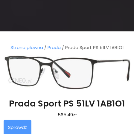
Strona główna
/
Prada
/ Prada Sport PS 51LV 1AB1O1
Prada Sport PS 51LV 1AB1O1
565.49
zł
Sprawdź