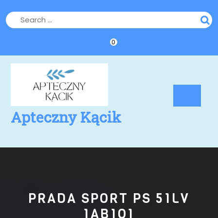
Skip
to
content
0
Op
Bu
Apteczny Kącik
PRADA SPORT PS 51LV
1AB1O1