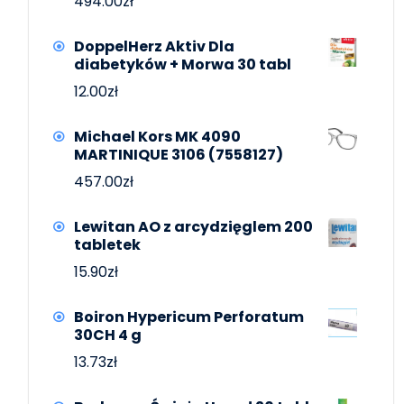
494.00
zł
DoppelHerz Aktiv Dla
diabetyków + Morwa 30 tabl
12.00
zł
Michael Kors MK 4090
MARTINIQUE 3106 (7558127)
457.00
zł
Lewitan AO z arcydzięglem 200
tabletek
15.90
zł
Boiron Hypericum Perforatum
30CH 4 g
13.73
zł