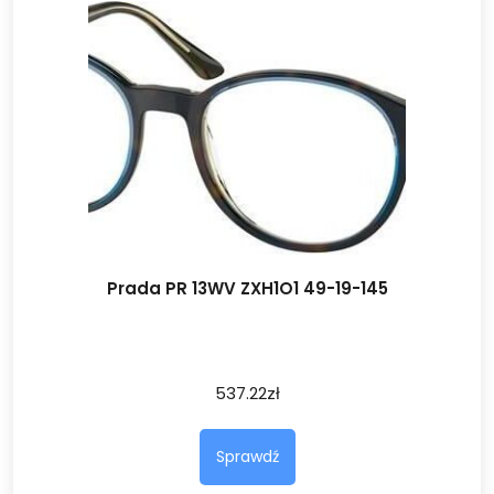
Prada PR 13WV ZXH1O1 49-19-145
537.22
zł
Sprawdź