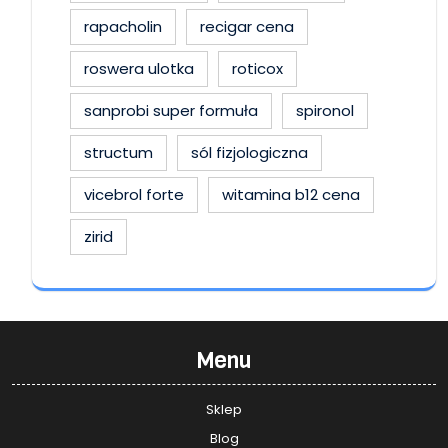
rapacholin
recigar cena
roswera ulotka
roticox
sanprobi super formuła
spironol
structum
sól fizjologiczna
vicebrol forte
witamina b12 cena
zirid
Menu
Sklep
Blog