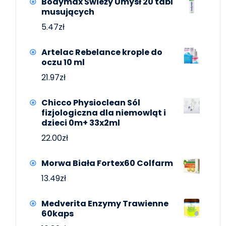
Bodymax Świeży Umysł 20 tabl
musujących
5.47
zł
Artelac Rebelance krople do
oczu 10 ml
21.97
zł
Chicco Physioclean Sól
fizjologiczna dla niemowląt i
dzieci 0m+ 33x2ml
22.00
zł
Morwa Biała Fortex60 Colfarm
13.49
zł
Medverita Enzymy Trawienne
60kaps