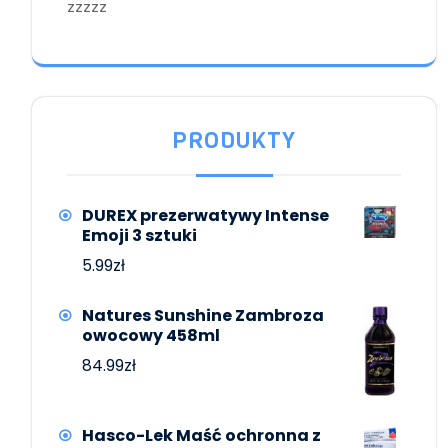
zzzzz
PRODUKTY
DUREX prezerwatywy Intense
Emoji 3 sztuki
5.99
zł
Natures Sunshine Zambroza
owocowy 458ml
84.99
zł
Hasco-Lek Maść ochronna z