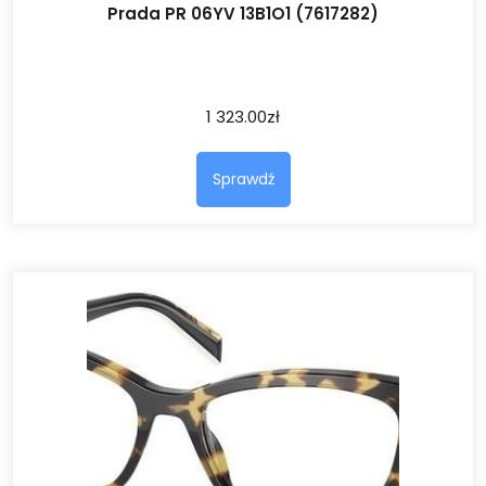
Prada PR 06YV 13B1O1 (7617282)
1 323.00
zł
Sprawdź