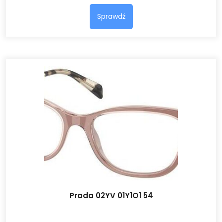
Sprawdź
Prada 02YV 01Y1O1 54