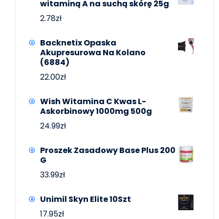
witaminą A na suchą skórę 25g
2.78
zł
Backnetix Opaska
Akupresurowa Na Kolano
(6884)
22.00
zł
Wish Witamina C Kwas L-
Askorbinowy 1000mg 500g
24.99
zł
Proszek Zasadowy Base Plus 200
G
33.99
zł
Unimil Skyn Elite 10Szt
17.95
zł