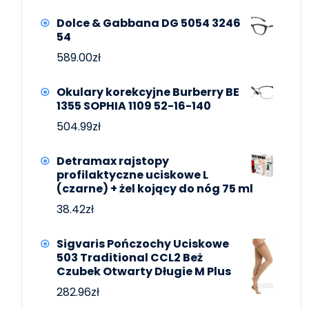
Dolce & Gabbana DG 5054 3246
54
589.00
zł
Okulary korekcyjne Burberry BE
1355 SOPHIA 1109 52-16-140
504.99
zł
Detramax rajstopy
profilaktyczne uciskowe L
(czarne) + żel kojący do nóg 75 ml
38.42
zł
Sigvaris Pończochy Uciskowe
503 Traditional CCL2 Beż
Czubek Otwarty Długie M Plus
282.96
zł