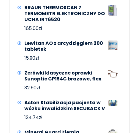
BRAUN THERMOSCAN 7
TERMOMETR ELEKTRONICZNY DO
UCHA IRT6520
165.00
zł
Lewitan AO z arcydzięglem 200
tabletek
15.90
zł
Zerówki klasyczne oprawki
Sunoptic CP154C brazowe, flex
32.50
zł
Aston Stabilizacja pacjenta w
wózku inwalidzkim SECUBACK V
124.74
zł
Mineral Guard Ziemia