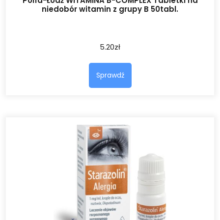
Polfa-Łódź WITAMINA B-COMPLEX Tabletki na
niedobór witamin z grupy B 50tabl.
5.20
zł
Sprawdź