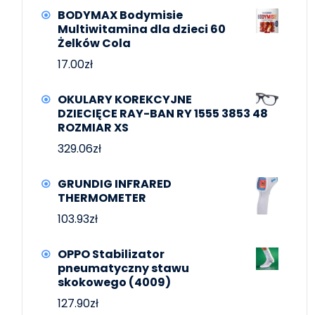
BODYMAX Bodymisie
Multiwitamina dla dzieci 60
Żelków Cola
17.00
zł
OKULARY KOREKCYJNE
DZIECIĘCE RAY-BAN RY 1555 3853 48
ROZMIAR XS
329.06
zł
GRUNDIG INFRARED
THERMOMETER
103.93
zł
OPPO Stabilizator
pneumatyczny stawu
skokowego (4009)
127.90
zł