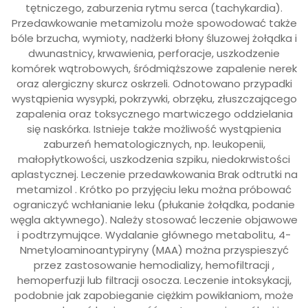
tętniczego, zaburzenia rytmu serca (tachykardia).
Przedawkowanie metamizolu może spowodować także
bóle brzucha, wymioty, nadżerki błony śluzowej żołądka i
dwunastnicy, krwawienia, perforacje, uszkodzenie
komórek wątrobowych, śródmiąższowe zapalenie nerek
oraz alergiczny skurcz oskrzeli. Odnotowano przypadki
wystąpienia wysypki, pokrzywki, obrzęku, złuszczającego
zapalenia oraz toksycznego martwiczego oddzielania
się naskórka. Istnieje także możliwość wystąpienia
zaburzeń hematologicznych, np. leukopenii,
małopłytkowości, uszkodzenia szpiku, niedokrwistości
aplastycznej. Leczenie przedawkowania Brak odtrutki na
metamizol . Krótko po przyjęciu leku można próbować
ograniczyć wchłanianie leku (płukanie żołądka, podanie
węgla aktywnego). Należy stosować leczenie objawowe
i podtrzymujące. Wydalanie głównego metabolitu, 4-
Nmetyloaminoantypiryny (MAA) można przyspieszyć
przez zastosowanie hemodializy, hemofiltracji ,
hemoperfuzji lub filtracji osocza. Leczenie intoksykacji,
podobnie jak zapobieganie ciężkim powikłaniom, może