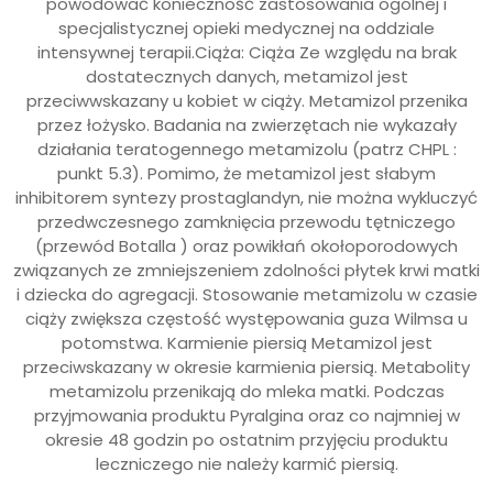
powodować konieczność zastosowania ogólnej i
specjalistycznej opieki medycznej na oddziale
intensywnej terapii.Ciąża: Ciąża Ze względu na brak
dostatecznych danych, metamizol jest
przeciwwskazany u kobiet w ciąży. Metamizol przenika
przez łożysko. Badania na zwierzętach nie wykazały
działania teratogennego metamizolu (patrz CHPL :
punkt 5.3). Pomimo, że metamizol jest słabym
inhibitorem syntezy prostaglandyn, nie można wykluczyć
przedwczesnego zamknięcia przewodu tętniczego
(przewód Botalla ) oraz powikłań okołoporodowych
związanych ze zmniejszeniem zdolności płytek krwi matki
i dziecka do agregacji. Stosowanie metamizolu w czasie
ciąży zwiększa częstość występowania guza Wilmsa u
potomstwa. Karmienie piersią Metamizol jest
przeciwskazany w okresie karmienia piersią. Metabolity
metamizolu przenikają do mleka matki. Podczas
przyjmowania produktu Pyralgina oraz co najmniej w
okresie 48 godzin po ostatnim przyjęciu produktu
leczniczego nie należy karmić piersią.