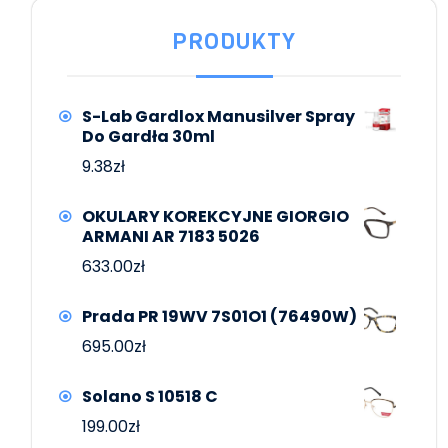
PRODUKTY
S-Lab Gardlox Manusilver Spray
Do Gardła 30ml
9.38
zł
OKULARY KOREKCYJNE GIORGIO
ARMANI AR 7183 5026
633.00
zł
Prada PR 19WV 7S01O1 (76490W)
695.00
zł
Solano S 10518 C
199.00
zł