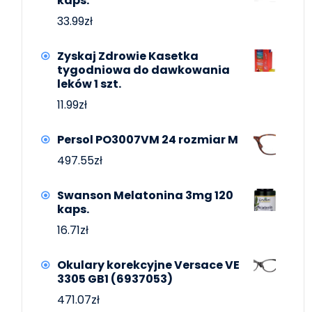
kaps.
33.99
zł
Zyskaj Zdrowie Kasetka
tygodniowa do dawkowania
leków 1 szt.
11.99
zł
Persol PO3007VM 24 rozmiar M
497.55
zł
Swanson Melatonina 3mg 120
kaps.
16.71
zł
Okulary korekcyjne Versace VE
3305 GB1 (6937053)
471.07
zł