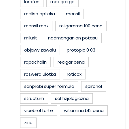
lorafen
maxigra go
melisa apteka
mensil
mensil max
milgamma 100 cena
milurit
nadmanganian potasu
objawy zawału
protopic 0 03
rapacholin
recigar cena
roswera ulotka
roticox
sanprobi super formuła
spironol
structum
sól fizjologiczna
vicebrol forte
witamina b12 cena
zirid