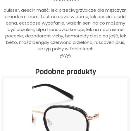
quisser, aescin maść, leki przeciwgrzybicze dla mężczyzn,
amaderm krem, test na covid w domu, lek aescin, eludril
cena, ectodose wycofanie, walerin sen, na co możemy
być uczuleni, alpa francovka konopi, lek na nadmierne
pocenie, dezodorant vichy, hemoroidy dieta co jeść, lek
beto, maść bengay czerwona a zielona, ruscoven plus,
skrzyp polny w tabletkach
yyyyy
Podobne produkty