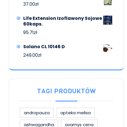
37.00
zł
Life Extension Izoflawony Sojowe
60kaps.
95.71
zł
Solano CL 10146 D
249.00
zł
TAGI PRODUKTÓW
andropauza
apteka melisa
ashwagandha
avamys cena