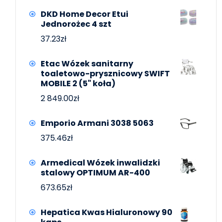
DKD Home Decor Etui
Jednorożec 4 szt
37.23
zł
Etac Wózek sanitarny
toaletowo-prysznicowy SWIFT
MOBILE 2 (5" koła)
2 849.00
zł
Emporio Armani 3038 5063
375.46
zł
Armedical Wózek inwalidzki
stalowy OPTIMUM AR-400
673.65
zł
Hepatica Kwas Hialuronowy 90