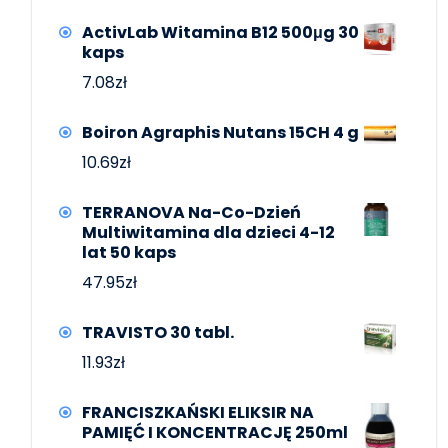
ActivLab Witamina B12 500μg 30
kaps
7.08
zł
Boiron Agraphis Nutans 15CH 4 g
10.69
zł
TERRANOVA Na-Co-Dzień
Multiwitamina dla dzieci 4-12
lat 50 kaps
47.95
zł
TRAVISTO 30 tabl.
11.93
zł
FRANCISZKAŃSKI ELIKSIR NA
PAMIĘĆ I KONCENTRACJĘ 250ml