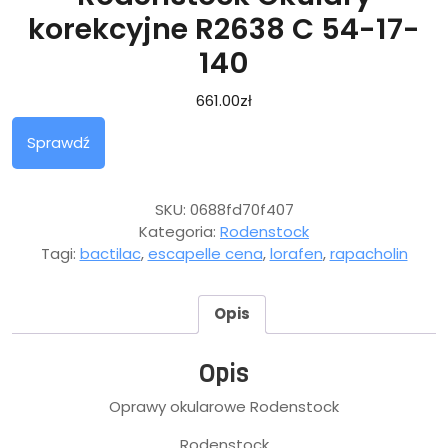
korekcyjne R2638 C 54-17-
140
661.00
zł
Sprawdź
SKU:
0688fd70f407
Kategoria:
Rodenstock
Tagi:
bactilac
,
escapelle cena
,
lorafen
,
rapacholin
Opis
Opis
Oprawy okularowe Rodenstock
Rodenstock