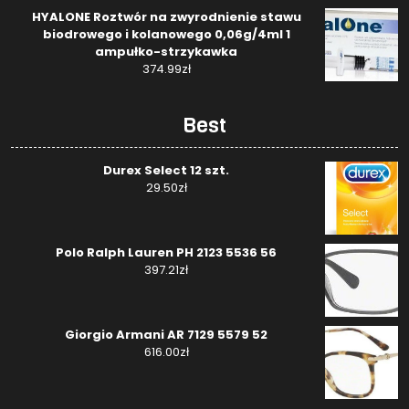
HYALONE Roztwór na zwyrodnienie stawu
biodrowego i kolanowego 0,06g/4ml 1
ampułko-strzykawka
374.99
zł
Best
Durex Select 12 szt.
29.50
zł
Polo Ralph Lauren PH 2123 5536 56
397.21
zł
Giorgio Armani AR 7129 5579 52
616.00
zł