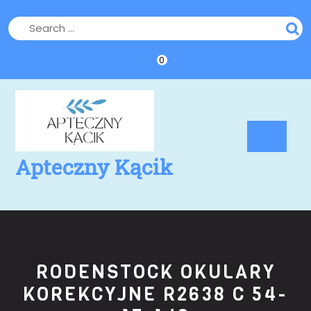
Skip
to
content
0
Op
Bu
Apteczny Kącik
RODENSTOCK OKULARY
KOREKCYJNE R2638 C 54-