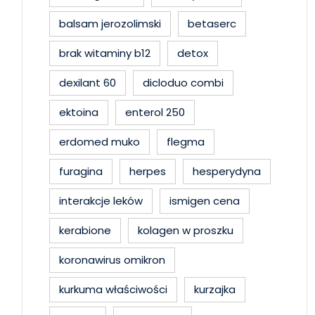
balsam jerozolimski
betaserc
brak witaminy b12
detox
dexilant 60
dicloduo combi
ektoina
enterol 250
erdomed muko
flegma
furagina
herpes
hesperydyna
interakcje leków
ismigen cena
kerabione
kolagen w proszku
koronawirus omikron
kurkuma właściwości
kurzajka