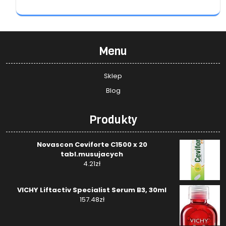
Menu
Sklep
Blog
Produkty
Novascon Ceviforte C1500 x 20
tabl.musujacych
4.21
zł
VICHY Liftactiv Specialist Serum B3, 30ml
157.48
zł