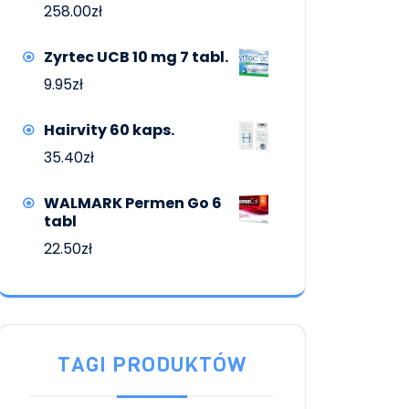
258.00
zł
Zyrtec UCB 10 mg 7 tabl.
9.95
zł
Hairvity 60 kaps.
35.40
zł
WALMARK Permen Go 6
tabl
22.50
zł
TAGI PRODUKTÓW