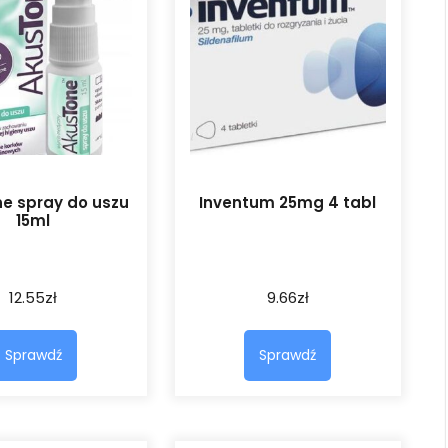
e spray do uszu
Inventum 25mg 4 tabl
15ml
12.55
zł
9.66
zł
Sprawdź
Sprawdź