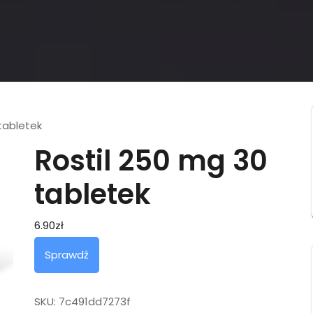
tabletek
Rostil 250 mg 30
tabletek
6.90
zł
Sprawdź
SKU:
7c491dd7273f