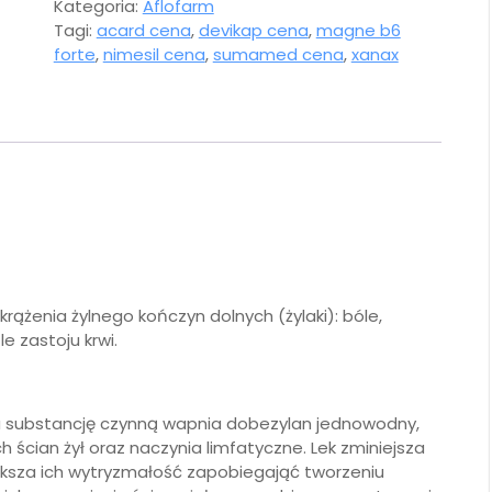
Kategoria:
Aflofarm
Tagi:
acard cena
,
devikap cena
,
magne b6
forte
,
nimesil cena
,
sumamed cena
,
xanax
rążenia żylnego kończyn dolnych (żylaki): bóle,
e zastoju krwi.
era substancję czynną wapnia dobezylan jednowodny,
ścian żył oraz naczynia limfatyczne. Lek zminiejsza
ksza ich wytryzmałość zapobiegająć tworzeniu