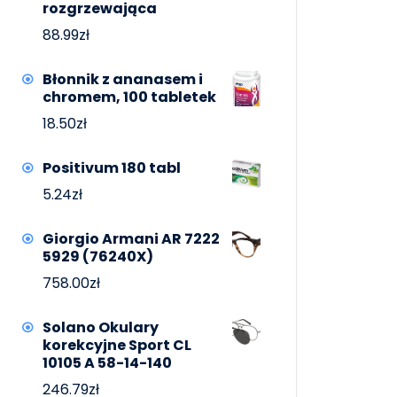
rozgrzewająca
88.99
zł
Błonnik z ananasem i
chromem, 100 tabletek
18.50
zł
Positivum 180 tabl
5.24
zł
Giorgio Armani AR 7222
5929 (76240X)
758.00
zł
Solano Okulary
korekcyjne Sport CL
10105 A 58-14-140
246.79
zł