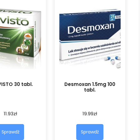
ISTO 30 tabl.
Desmoxan 1.5mg 100
tabl.
11.93
zł
19.99
zł
Sprawdź
Sprawdź