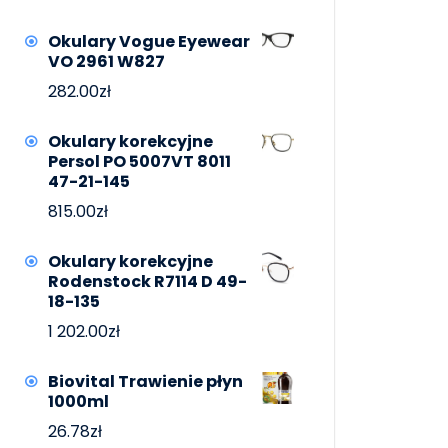
Okulary Vogue Eyewear
VO 2961 W827
282.00
zł
Okulary korekcyjne
Persol PO 5007VT 8011
47-21-145
815.00
zł
Okulary korekcyjne
Rodenstock R7114 D 49-
18-135
1 202.00
zł
Biovital Trawienie płyn
1000ml
26.78
zł