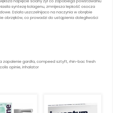
zwiększa napięcie ściany żył co zapobiega powstawaniu
 Nasila syntezę kolagenu, zmnijesza lepkość osocza
dowe. Działa uszczelnijaco na naczynia w obrębie
e obrzęków, co prowadzi do ustąpienia dolegliwości
 na zapalenie gardła, compeed sztyft, rhin-bac fresh
colis opinie, inhalator