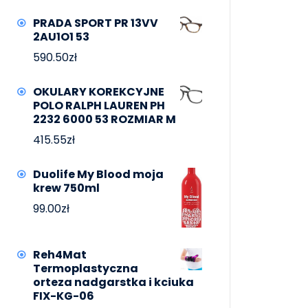
PRADA SPORT PR 13VV
2AU1O1 53
590.50
zł
OKULARY KOREKCYJNE
POLO RALPH LAUREN PH
2232 6000 53 ROZMIAR M
415.55
zł
Duolife My Blood moja
krew 750ml
99.00
zł
Reh4Mat
Termoplastyczna
orteza nadgarstka i kciuka
FIX-KG-06