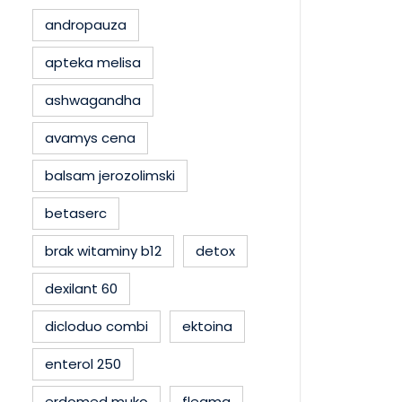
andropauza
apteka melisa
ashwagandha
avamys cena
balsam jerozolimski
betaserc
brak witaminy b12
detox
dexilant 60
dicloduo combi
ektoina
enterol 250
erdomed muko
flegma