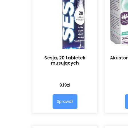
Sesja, 20 tabletek
Akuston
musujących
9.19
zł
Sprawdź