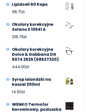
Lipidcell 60 Kaps
58.71
zł
Okulary korekcyjne
Solano S 10541 A
218.79
zł
Okulary korekcyjne
Dolce & Gabbana DG
5074 2525 (68527320)
444.00
zł
Syrop islandzki na
kaszel 200ml
14.50
zł
WENKO Termofor
borowinowy, poduszka