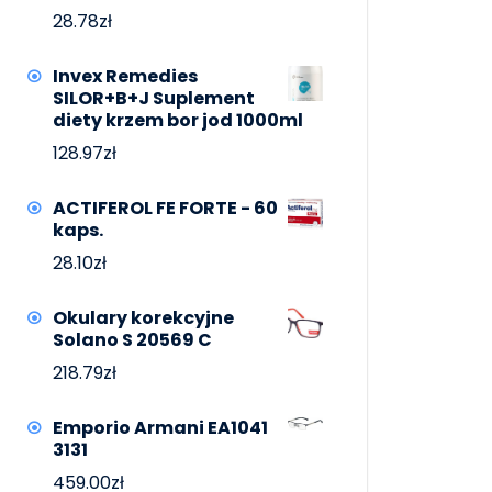
28.78
zł
Invex Remedies
SILOR+B+J Suplement
diety krzem bor jod 1000ml
128.97
zł
ACTIFEROL FE FORTE - 60
kaps.
28.10
zł
Okulary korekcyjne
Solano S 20569 C
218.79
zł
Emporio Armani EA1041
3131
459.00
zł