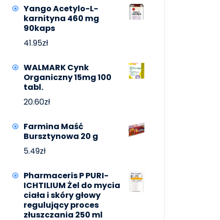
Yango Acetylo-L-
karnityna 460 mg
90kaps
41.95
zł
WALMARK Cynk
Organiczny 15mg 100
tabl.
20.60
zł
Farmina Maść
Bursztynowa 20 g
5.49
zł
Pharmaceris P PURI-
ICHTILIUM Żel do mycia
ciała i skóry głowy
regulujący proces
złuszczania 250 ml