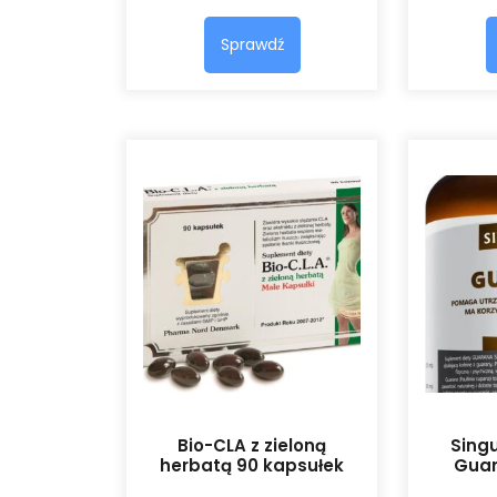
Sprawdź
Bio-CLA z zieloną
Singu
herbatą 90 kapsułek
Guar