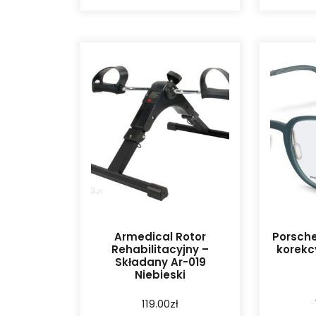
Armedical Rotor
Porsche
Rehabilitacyjny –
korekc
Składany Ar-019
Niebieski
119.00
zł