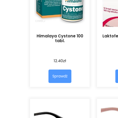
Himalaya Cystone 100
Laktofe
tabl.
12.40
zł
Sprawdź