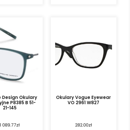
 Design Okulary
Okulary Vogue Eyewear
yjne P8385 B 51-
VO 2961 W827
21-145
1 089.77
zł
282.00
zł