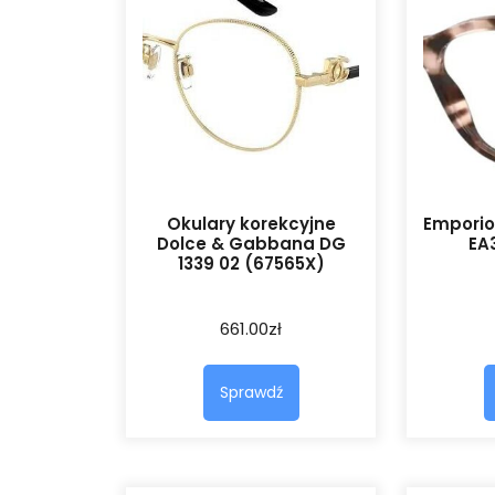
Okulary korekcyjne
Emporio
Dolce & Gabbana DG
EA
1339 02 (67565X)
661.00
zł
Sprawdź