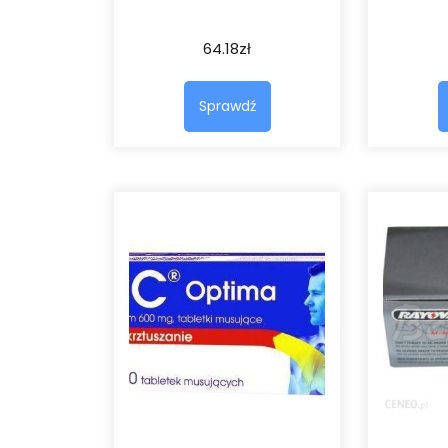
64.18
zł
Sprawdź