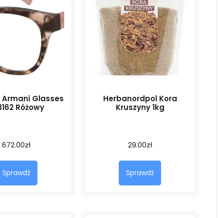
 Armani Glasses
Herbanordpol Kora
3162 Różowy
Kruszyny 1kg
672.00
zł
29.00
zł
Sprawdź
Sprawdź