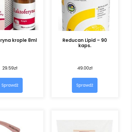
ryna krople 8ml
Reducan Lipid – 90
kaps.
29.59
zł
49.00
zł
Sprawdź
Sprawdź