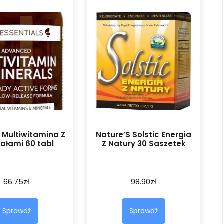
 Multiwitamina Z
Nature’S Solstic Energia
rałami 60 tabl
Z Natury 30 Saszetek
66.75
zł
98.90
zł
Sprawdź
Sprawdź