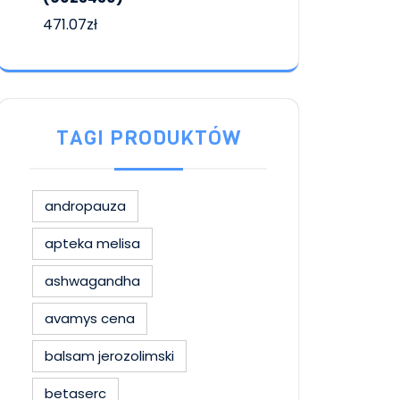
471.07
zł
TAGI PRODUKTÓW
andropauza
apteka melisa
ashwagandha
avamys cena
balsam jerozolimski
betaserc