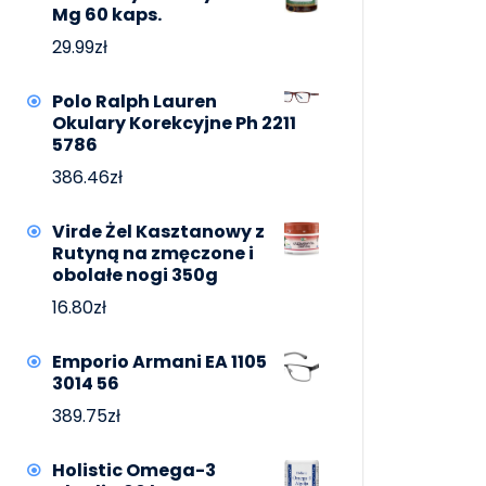
Mg 60 kaps.
29.99
zł
Polo Ralph Lauren
Okulary Korekcyjne Ph 2211
5786
386.46
zł
Virde Żel Kasztanowy z
Rutyną na zmęczone i
obolałe nogi 350g
16.80
zł
Emporio Armani EA 1105
3014 56
389.75
zł
Holistic Omega-3