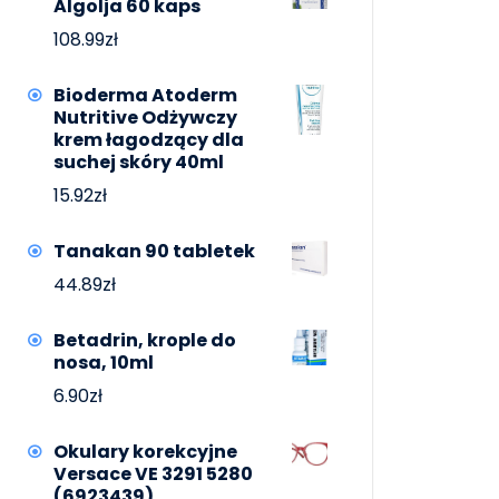
Algolja 60 kaps
108.99
zł
Bioderma Atoderm
Nutritive Odżywczy
krem łagodzący dla
suchej skóry 40ml
15.92
zł
Tanakan 90 tabletek
44.89
zł
Betadrin, krople do
nosa, 10ml
6.90
zł
Okulary korekcyjne
Versace VE 3291 5280
(6923439)