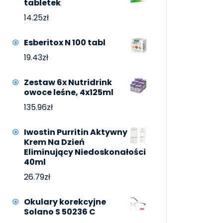
tabletek
14.25
zł
Esberitox N 100 tabl
19.43
zł
Zestaw 6x Nutridrink
owoce leśne, 4x125ml
135.96
zł
Iwostin Purritin Aktywny
Krem Na Dzień
Eliminujący Niedoskonałości
40ml
26.79
zł
Okulary korekcyjne
Solano S 50236 C