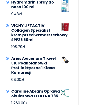
Hydromarin spray do
nosa 100 ml
9.48
zł
VICHY LIFTACTIV
Collagen Specialist
krem przeciwzmarszczkowy
SPF25 50ml
108.79
zł
Aries Avicenum Travel
310 Podkolanówki
Profilaktyczne 1 Klasa
Kompresji
68.00
zł
Caroline Abram Oprawa
okularowa ELEKTRA 735
1 260.00
zł