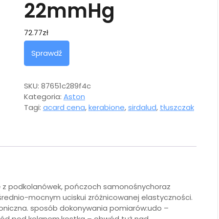
22mmHg
72.77
zł
Sprawdź
SKU:
87651c289f4c
Kategoria:
Aston
Tagi:
acard cena
,
kerabione
,
sirdalud
,
tłuszczak
się z podkolanówek, pończoch samonośnychoraz
j, średnio-mocnym uciskui zróżnicowanej elastyczności.
hroniczna. sposób dokonywania pomiarów:udo –
wód pod kolanem,kostka – obwód tuż nad