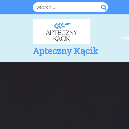
Skip
to
content
SKL
Apteczny Kącik