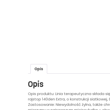
Opis
Opis
Opis produktu: Linia terapeutyczna składa 
rajstop 140den Extra, o konstrukcji siatkowe
Zastosowanie: Niewydolność żylna, także c
mierzymy w najszerszym miejscułydka – ob