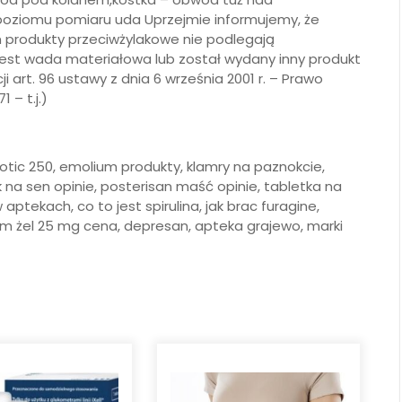
oziomu pomiaru uda Uprzejmie informujemy, że
 produkty przeciwżylakowe nie podlegają
est wada materiałowa lub został wydany inny produkt
art. 96 ustawy z dnia 6 września 2001 r. – Prawo
 – t.j.)
tic 250, emolium produkty, klamry na paznokcie,
ek na sen opinie, posterisan maść opinie, tabletka na
aptekach, co to jest spirulina, jak brac furagine,
um żel 25 mg cena, depresan, apteka grajewo, marki