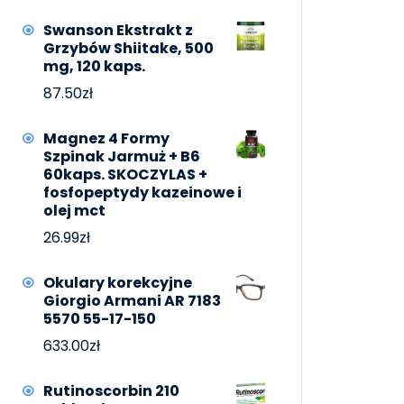
Swanson Ekstrakt z
Grzybów Shiitake, 500
mg, 120 kaps.
87.50
zł
Magnez 4 Formy
Szpinak Jarmuż + B6
60kaps. SKOCZYLAS +
fosfopeptydy kazeinowe i
olej mct
26.99
zł
Okulary korekcyjne
Giorgio Armani AR 7183
5570 55-17-150
633.00
zł
Rutinoscorbin 210