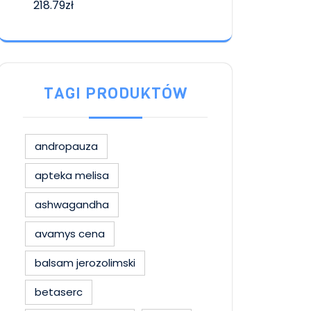
218.79
zł
TAGI PRODUKTÓW
andropauza
apteka melisa
ashwagandha
avamys cena
balsam jerozolimski
betaserc