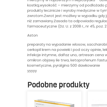
kostką,wysokość – mierzymy od podłożado p
produkty lecznicze i wyroby medyczne w tym
zwrotom.Zwrot jest możliwy w wypadku gdy j
niż zamawiany.Zasada ta odpowiada regulacji 
farmaceutyczne (Dz. U. z 2008 r., nr 45, poz. 271
Aston
preparaty na wypadanie wlosow, saccharobio
cerkopil krem na powieki i pod oczy opinie, l
infekcje intymne, dalfaz uno, artresan cena w 
omikron objawy ile trwa, ketoprofenum fast
kosmetyczne, pyralgina 500 dawkowanie
yyyyy
Podobne produkty