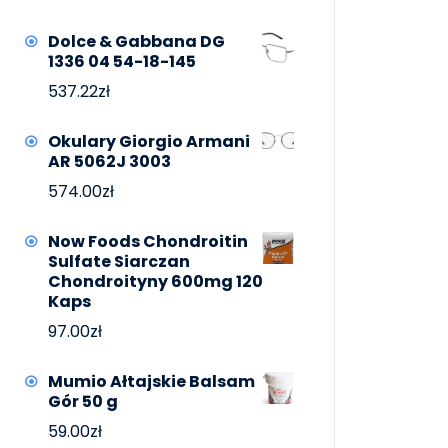
Dolce & Gabbana DG
1336 04 54-18-145
537.22
zł
Okulary Giorgio Armani
AR 5062J 3003
574.00
zł
Now Foods Chondroitin
Sulfate Siarczan
Chondroityny 600mg 120
Kaps
97.00
zł
Mumio Ałtajskie Balsam
Gór 50 g
59.00
zł