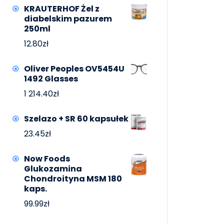
KRAUTERHOF Żel z
diabelskim pazurem
250ml
12.80
zł
Oliver Peoples OV5454U
1492 Glasses
1 214.40
zł
Szelazo + SR 60 kapsułek
23.45
zł
Now Foods
Glukozamina
Chondroityna MSM 180
kaps.
99.99
zł