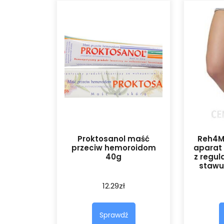
Proktosanol maść
Reh4M
przeciw hemoroidom
aparat 
40g
z regul
stawu
12.29
zł
Sprawdź