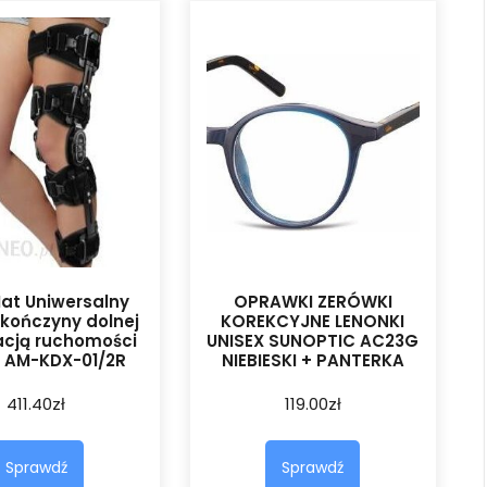
at Uniwersalny
OPRAWKI ZERÓWKI
kończyny dolnej
KOREKCYJNE LENONKI
acją ruchomości
UNISEX SUNOPTIC AC23G
 AM-KDX-01/2R
NIEBIESKI + PANTERKA
411.40
zł
119.00
zł
Sprawdź
Sprawdź