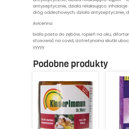
antyseptycznie, działa relaksująco. inhalacj
dróg oddechowych, działa antyseptycznie, dz
Avicenna
biała pasta do zębów, ropień na oku, difortan ż
stosować na covid, izotretynoina skutki uboc
yyyyy
Podobne produkty