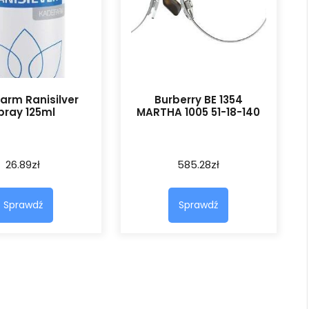
arm Ranisilver
Burberry BE 1354
pray 125ml
MARTHA 1005 51-18-140
26.89
zł
585.28
zł
Sprawdź
Sprawdź