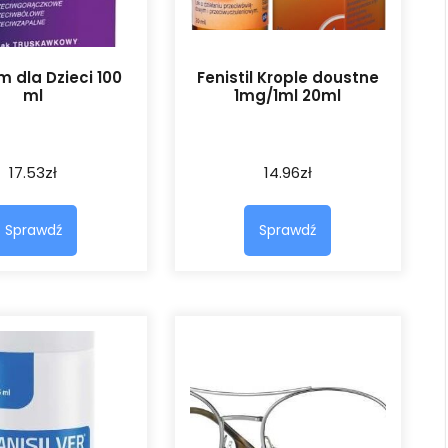
m dla Dzieci 100
Fenistil Krople doustne
ml
1mg/1ml 20ml
17.53
zł
14.96
zł
Sprawdź
Sprawdź