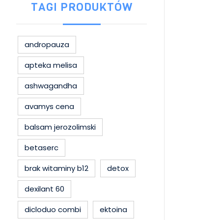
TAGI PRODUKTÓW
andropauza
apteka melisa
ashwagandha
avamys cena
balsam jerozolimski
betaserc
brak witaminy b12
detox
dexilant 60
dicloduo combi
ektoina