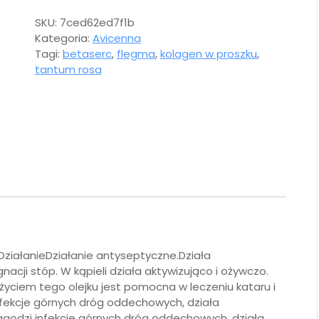
SKU:
7ced62ed7f1b
Kategoria:
Avicenna
Tagi:
betaserc
,
flegma
,
kolagen w proszku
,
tantum rosa
ziałanieDziałanie antyseptyczne.Działa
acji stóp. W kąpieli działa aktywizująco i ożywczo.
 użyciem tego olejku jest pomocna w leczeniu kataru i
nfekcje górnych dróg oddechowych, działa
 łagodzi infekcje górnych dróg oddechowych, działa