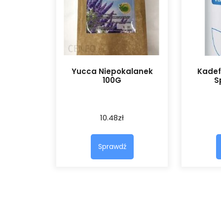
Yucca Niepokalanek
Kadef
100G
S
10.48
zł
Sprawdź