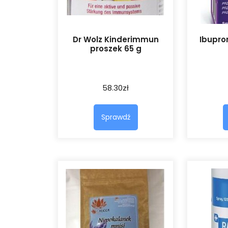
Dr Wolz Kinderimmun
Ibupro
proszek 65 g
58.30
zł
Sprawdź