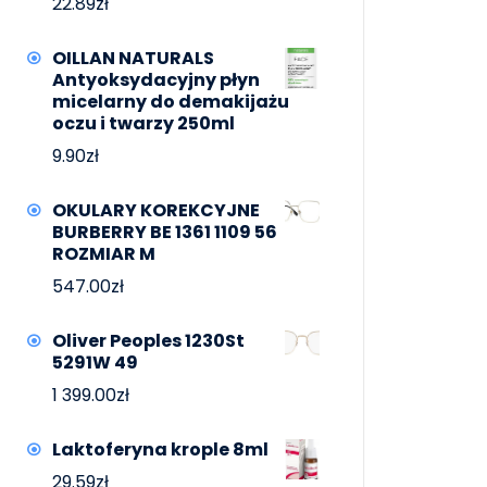
22.89
zł
OILLAN NATURALS
Antyoksydacyjny płyn
micelarny do demakijażu
oczu i twarzy 250ml
9.90
zł
OKULARY KOREKCYJNE
BURBERRY BE 1361 1109 56
ROZMIAR M
547.00
zł
Oliver Peoples 1230St
5291W 49
1 399.00
zł
Laktoferyna krople 8ml
29.59
zł