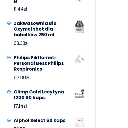
g
11.44
zł
Zakwasownia Bio
Oxymel shot dla
bąbelków 250 ml
63.33
zł
Philips Pikflometr
Personal Best Philips
Respironics
67.00
zł
Olimp Gold Lecytyna
1200 60 kaps.
17.14
zł
Alphol Select 60 kaps