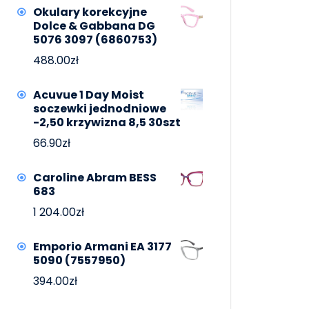
Okulary korekcyjne
Dolce & Gabbana DG
5076 3097 (6860753)
488.00
zł
Acuvue 1 Day Moist
soczewki jednodniowe
-2,50 krzywizna 8,5 30szt
66.90
zł
Caroline Abram BESS
683
1 204.00
zł
Emporio Armani EA 3177
5090 (7557950)
394.00
zł