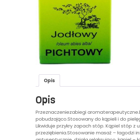
Opis
Opis
Przeznaczeniezabiegi aromaterapeutyczne.D
pobudzająco.Stosowany do kąpieli i do pielęgn
Likwiduje przykry zapach stóp. Kąpiel stóp z
przeziębienia.Stosowanie masaż – łagodzi i
antyseptycznie, działa relaksująco. kąpiel –