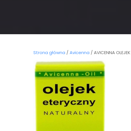
Strona główna
/
Avicenna
/ AVICENNA OLEJE