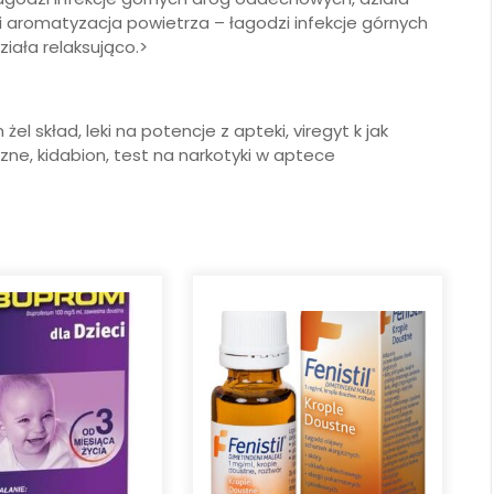
e i aromatyzacja powietrza – łagodzi infekcje górnych
iała relaksująco.>
el skład, leki na potencje z apteki, viregyt k jak
zne, kidabion, test na narkotyki w aptece