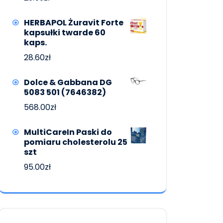
HERBAPOL Żuravit Forte
kapsułki twarde 60
kaps.
28.60
zł
Dolce & Gabbana DG
5083 501 (7646382)
568.00
zł
MultiCareIn Paski do
pomiaru cholesterolu 25
szt
95.00
zł