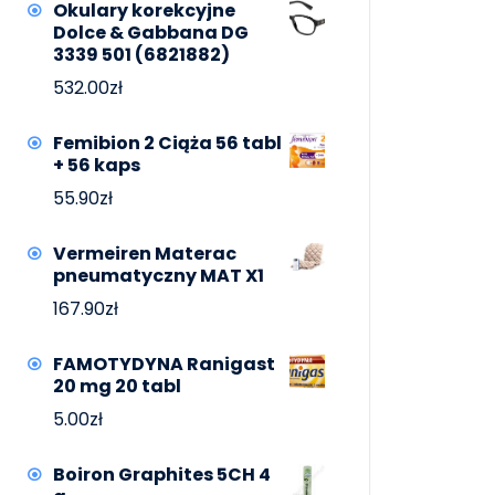
Okulary korekcyjne
Dolce & Gabbana DG
3339 501 (6821882)
532.00
zł
Femibion 2 Ciąża 56 tabl
+ 56 kaps
55.90
zł
Vermeiren Materac
pneumatyczny MAT X1
167.90
zł
FAMOTYDYNA Ranigast
20 mg 20 tabl
5.00
zł
Boiron Graphites 5CH 4