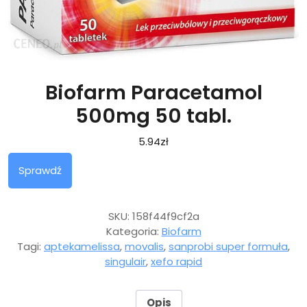
Biofarm Paracetamol
500mg 50 tabl.
5.94
zł
Sprawdź
SKU:
158f44f9cf2a
Kategoria:
Biofarm
Tagi:
aptekamelissa
,
movalis
,
sanprobi super formuła
,
singulair
,
xefo rapid
Opis