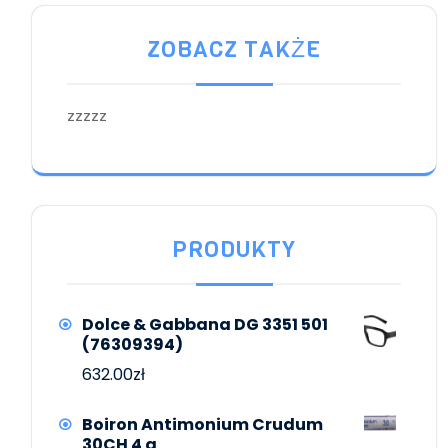
ZOBACZ TAKŻE
zzzzz
PRODUKTY
Dolce & Gabbana DG 3351 501
(76309394)
632.00
zł
Boiron Antimonium Crudum
30CH 4 g