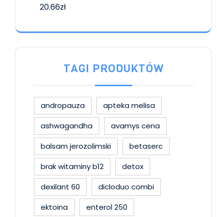
20.66
zł
TAGI PRODUKTÓW
andropauza
apteka melisa
ashwagandha
avamys cena
balsam jerozolimski
betaserc
brak witaminy b12
detox
dexilant 60
dicloduo combi
ektoina
enterol 250