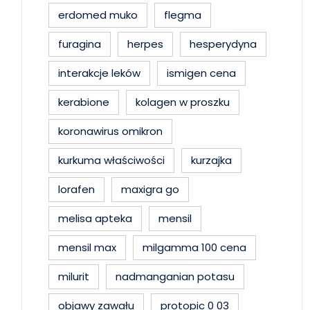
erdomed muko
flegma
furagina
herpes
hesperydyna
interakcje leków
ismigen cena
kerabione
kolagen w proszku
koronawirus omikron
kurkuma właściwości
kurzajka
lorafen
maxigra go
melisa apteka
mensil
mensil max
milgamma 100 cena
milurit
nadmanganian potasu
objawy zawału
protopic 0 03