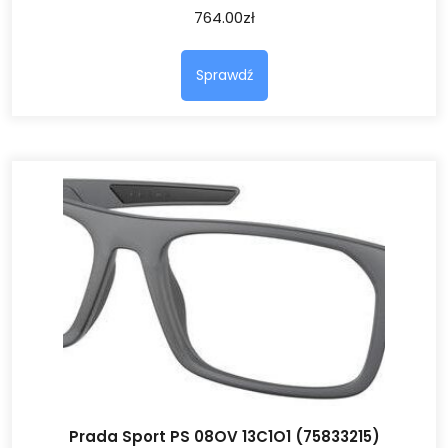
764.00
zł
Sprawdź
Prada Sport PS 08OV 13C1O1 (75833215)