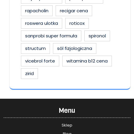
rapacholin
recigar cena
roswera ulotka
roticox
sanprobi super formuła
spironol
structum
sól fizjologiczna
vicebrol forte
witamina b12 cena
zirid
Menu
Sklep
Blog