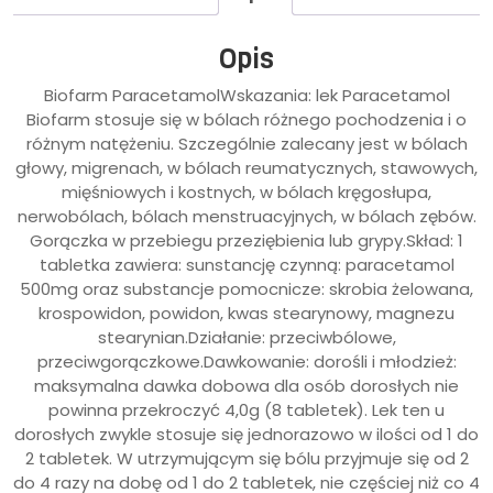
Opis
Biofarm ParacetamolWskazania: lek Paracetamol
Biofarm stosuje się w bólach różnego pochodzenia i o
różnym natężeniu. Szczególnie zalecany jest w bólach
głowy, migrenach, w bólach reumatycznych, stawowych,
mięśniowych i kostnych, w bólach kręgosłupa,
nerwobólach, bólach menstruacyjnych, w bólach zębów.
Gorączka w przebiegu przeziębienia lub grypy.Skład: 1
tabletka zawiera: sunstancję czynną: paracetamol
500mg oraz substancje pomocnicze: skrobia żelowana,
krospowidon, powidon, kwas stearynowy, magnezu
stearynian.Działanie: przeciwbólowe,
przeciwgorączkowe.Dawkowanie: dorośli i młodzież:
maksymalna dawka dobowa dla osób dorosłych nie
powinna przekroczyć 4,0g (8 tabletek). Lek ten u
dorosłych zwykle stosuje się jednorazowo w ilości od 1 do
2 tabletek. W utrzymującym się bólu przyjmuje się od 2
do 4 razy na dobę od 1 do 2 tabletek, nie częściej niż co 4