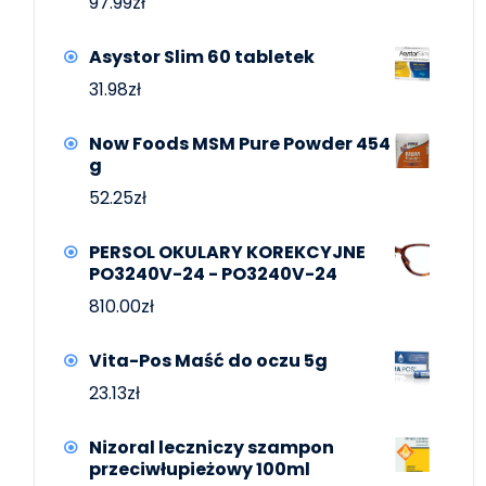
97.99
zł
Asystor Slim 60 tabletek
31.98
zł
Now Foods MSM Pure Powder 454
g
52.25
zł
PERSOL OKULARY KOREKCYJNE
PO3240V-24 - PO3240V-24
810.00
zł
Vita-Pos Maść do oczu 5g
23.13
zł
Nizoral leczniczy szampon
przeciwłupieżowy 100ml