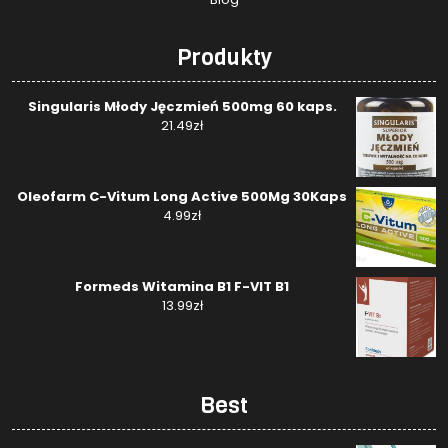
Produkty
Singularis Młody Jęczmień 500mg 60 kaps.
21.49
zł
Oleofarm C-Vitum Long Active 500Mg 30Kaps
4.99
zł
Formeds Witamina B1 F-VIT B1
13.99
zł
Best