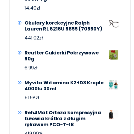
14.40
zł
Okulary korekcyjne Ralph
Lauren RL 6216U 5855 (70550Y)
441.02
zł
Reutter Cukierki Pokrzywowe
50g
6.99
zł
Myvita Witamina K2+D3 Krople
4000Iu 30ml
51.98
zł
Reh4Mat Orteza kompresyjna
tułowia krótka z długim
rękawem PCO-T-18
419.00
zł