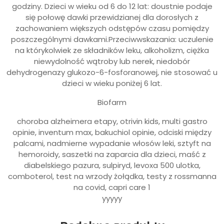
godziny. Dzieci w wieku od 6 do 12 lat: doustnie podaje
się połowę dawki przewidzianej dla dorosłych z
zachowaniem większych odstępów czasu pomiędzy
poszczególnymi dawkami.Przeciwwskazania: uczulenie
na którykolwiek ze składników leku, alkoholizm, ciężka
niewydolność wątroby lub nerek, niedobór
dehydrogenazy glukozo-6-fosforanowej, nie stosować u
dzieci w wieku poniżej 6 lat.
Biofarm
choroba alzheimera etapy, otrivin kids, multi gastro
opinie, inventum max, bakuchiol opinie, odciski między
palcami, nadmierne wypadanie włosów leki, sztyft na
hemoroidy, saszetki na zaparcia dla dzieci, maść z
diabelskiego pazura, sulpiryd, levoxa 500 ulotka,
comboterol, test na wrzody żołądka, testy z rossmanna
na covid, capri care 1
yyyyy