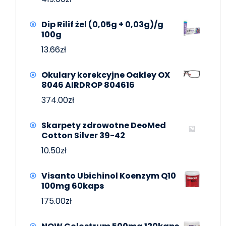
Dip Rilif żel (0,05g + 0,03g)/g
100g
13.66
zł
Okulary korekcyjne Oakley OX
8046 AIRDROP 804616
374.00
zł
Skarpety zdrowotne DeoMed
Cotton Silver 39-42
10.50
zł
Visanto Ubichinol Koenzym Q10
100mg 60kaps
175.00
zł