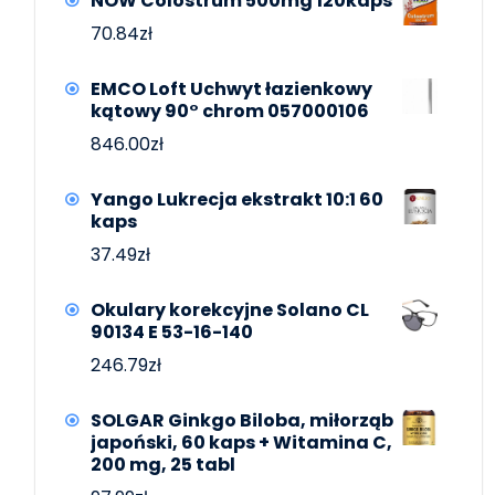
NOW Colostrum 500mg 120kaps
70.84
zł
EMCO Loft Uchwyt łazienkowy
kątowy 90° chrom 057000106
846.00
zł
Yango Lukrecja ekstrakt 10:1 60
kaps
37.49
zł
Okulary korekcyjne Solano CL
90134 E 53-16-140
246.79
zł
SOLGAR Ginkgo Biloba, miłorząb
japoński, 60 kaps + Witamina C,
200 mg, 25 tabl