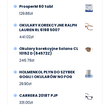
ProsperM 60 tabl
129.88
zł
OKULARY KOREKCYJNE RALPH
LAUREN RL 6198 5007
441.02
zł
Okulary korekcyjne Solano CL
10152 D (64572Z)
246.79
zł
HOLMENKOL PŁYN DO SZYBEK
GOGLI I OKULARÓW NO FOG
29.90
zł
CARRERA 2018T PJP
331.00
zł