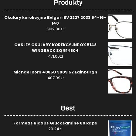
Produkty
Okulary korekcyjne Bvlgari BV 2227 2033 54-16-
140
902.00
zł
OAKLEY OKULARY KOREKCYJNE OX 5148
WINGBACK SQ 514804
471.00
zł
Michael Kors 4085U 3009 52 Edinburgh
407.99
zł
Best
Formeds Bicaps Glucosamine 60 kaps
20.24
zł