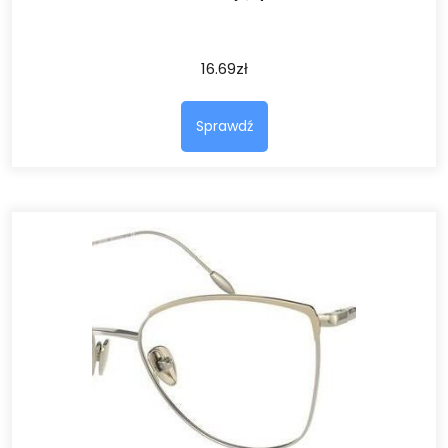
16.69
zł
Sprawdź