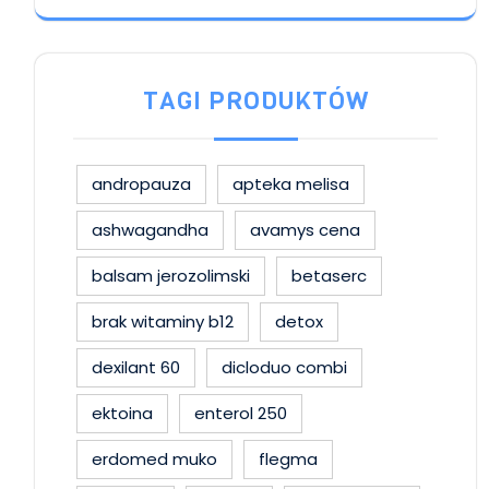
TAGI PRODUKTÓW
andropauza
apteka melisa
ashwagandha
avamys cena
balsam jerozolimski
betaserc
brak witaminy b12
detox
dexilant 60
dicloduo combi
ektoina
enterol 250
erdomed muko
flegma