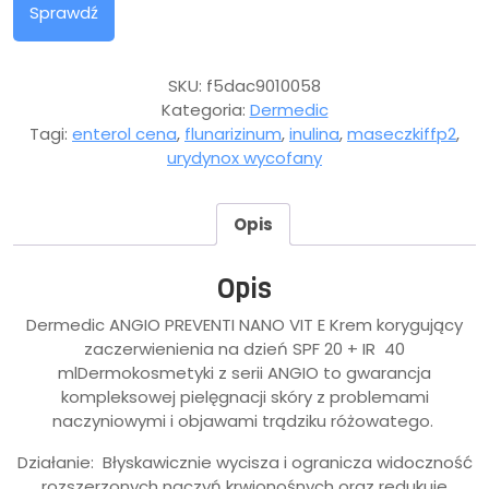
Sprawdź
SKU:
f5dac9010058
Kategoria:
Dermedic
Tagi:
enterol cena
,
flunarizinum
,
inulina
,
maseczkiffp2
,
urydynox wycofany
Opis
Opis
Dermedic ANGIO PREVENTI NANO VIT E Krem korygujący
zaczerwienienia na dzień SPF 20 + IR 40
mlDermokosmetyki z serii ANGIO to gwarancja
kompleksowej pielęgnacji skóry z problemami
naczyniowymi i objawami trądziku różowatego.
Działanie: Błyskawicznie wycisza i ogranicza widoczność
rozszerzonych naczyń krwionośnych oraz redukuje