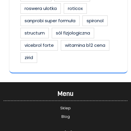
roswera ulotka
roticox
sanprobi super formuła
spironol
structum
sól fizjologiczna
vicebrol forte
witamina b12 cena
zirid
Menu
Sklep
Blog