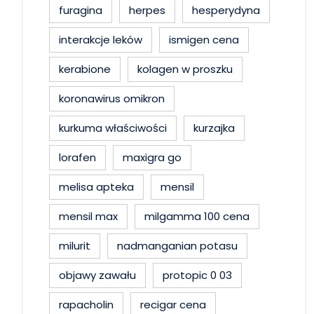
furagina
herpes
hesperydyna
interakcje leków
ismigen cena
kerabione
kolagen w proszku
koronawirus omikron
kurkuma właściwości
kurzajka
lorafen
maxigra go
melisa apteka
mensil
mensil max
milgamma 100 cena
milurit
nadmanganian potasu
objawy zawału
protopic 0 03
rapacholin
recigar cena