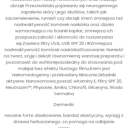
obrzęk Przeciwdziała pojawianiu się neurogennego
zapalenia skóry i jego skutków, takich jak:
zaczerwienienie, rumień czy obrzęk. Krem zmniejsza też
nadreaktywność komórek naskórka oraz działa
wzmacniająco na ścianki kapilar, zmniejsza ich
przepuszczalność i skłonność do rozszerzania
się.Zawiera filtry UVA, UVB SPF 20 i IRZmniejsza
nadreaktywność komórek naskórkaStosowanie: Nanieść
na twarz, szyję i dekolt równomierną warstwę preparatu i
pozostawić do wchłonięcia.Idealny do stosowania pod
makijaż bez efektu tłustego filmu.Krem jest
niekomedogenny i przebadany klinicznie.Składniki
aktywne: Nanosomowa postać witaminy E, Filtry SPF 20,
Neutrazen™, Physavie, Arnika, Chlorofil, Gliceryna, Woda
termalna
Dermedic
neosine forte dawkowanie, bandaż elastyczny, wyciąg z
drzewa herbacianego, co pomaga na odbijanie
yyyyy