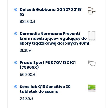
Dolce & Gabbana DG 3270 3118
52
832.60
zł
Dermedic Normacne Preventi
krem nawilżająco-regulujący do
skóry trądzikowej dorosłych 40ml
31.35
zł
Prada Sport PS 07OV 13C1O1
(75965X)
569.00
zł
Sensilab Q10 Sensitive 30
tabletek do ssania
24.89
zł