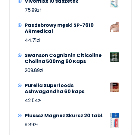
Vivomixx 10 saszetek
75.99
zł
Pas żebrowy męski SP-7610
ARmedical
44.71
zł
Swanson Cogniznin Citicoline
Cholina 500mg 60 Kaps
209.89
zł
Purella Superfoods
Ashwagandha 60 kaps
42.54
zł
Plusssz Magnez Skurcz 20 tabl.
9.89
zł