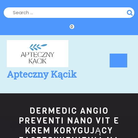
Skip
to
content
0
Op
Bu
Apteczny Kącik
DERMEDIC ANGIO
PREVENTI NANO VIT E
KREM KORYGUJĄCY