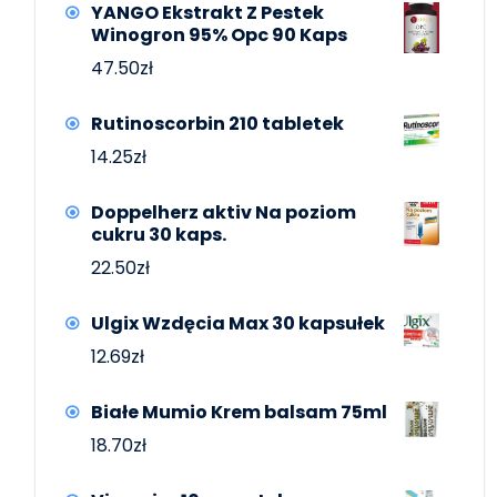
YANGO Ekstrakt Z Pestek
Winogron 95% Opc 90 Kaps
47.50
zł
Rutinoscorbin 210 tabletek
14.25
zł
Doppelherz aktiv Na poziom
cukru 30 kaps.
22.50
zł
Ulgix Wzdęcia Max 30 kapsułek
12.69
zł
Białe Mumio Krem balsam 75ml
18.70
zł