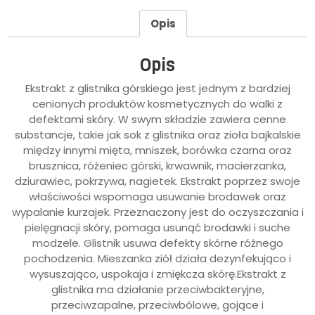
Opis
Opis
Ekstrakt z glistnika górskiego jest jednym z bardziej
cenionych produktów kosmetycznych do walki z
defektami skóry. W swym składzie zawiera cenne
substancje, takie jak sok z glistnika oraz zioła bajkalskie
między innymi mięta, mniszek, borówka czarna oraz
brusznica, różeniec górski, krwawnik, macierzanka,
dziurawiec, pokrzywa, nagietek. Ekstrakt poprzez swoje
właściwości wspomaga usuwanie brodawek oraz
wypalanie kurzajek. Przeznaczony jest do oczyszczania i
pielęgnacji skóry, pomaga usunąć brodawki i suche
modzele. Glistnik usuwa defekty skórne różnego
pochodzenia. Mieszanka ziół działa dezynfekująco i
wysuszająco, uspokaja i zmiękcza skórę.Ekstrakt z
glistnika ma działanie przeciwbakteryjne,
przeciwzapalne, przeciwbólowe, gojące i