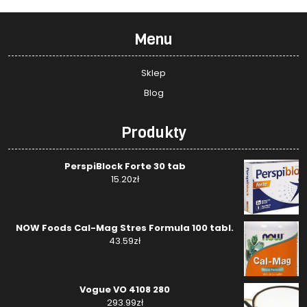
Menu
Sklep
Blog
Produkty
PerspiBlock Forte 30 tab
15.20
zł
NOW Foods Cal-Mag Stres Formula 100 tabl.
43.59
zł
Vogue VO 4108 280
293.99
zł