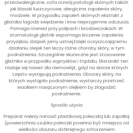
przeciwalergiczne, cofa rozwój patologii skórnych takich
jak blaszki łuszczycowe, alergiczne zapalenia skóry,
modzele. W przypadku zapaleń skórnych ekstrakt z
glistnika łagodzi swędzenie i inne nieprzyjemne odczucia.
Pomaga również przy polipach i brodawczakach. W
stomatologii glistnik wspomaga leczenie zapalenia
przyzębia, dziąseł, jamy ustnej.Dzięki oczyszczającemu
działaniu olejek ten leczy różne choroby skóry, w tym
podrażnienia. Szczególnie skuteczne jest stosowanie
glistnika w przypadku wyprysków i trądziku. Ekstarakt ten
nadaje się nawet dla niemowląt, gdyż na skórze których
często występują podrażnienia. Obszary skóry, na
których wystąpiło podrażnienie, wystarczy przetrzeć
wacikiem nasączonym olejkiem by złagodzić
podrażnienie.
Sposób użycia
Preparat należy nanosić plastikową pałeczką lub zapałką
(powierzchnia czubka pałeczki powinna być mniejsza od
wielkości obszaru dotkniętego schorzeniem