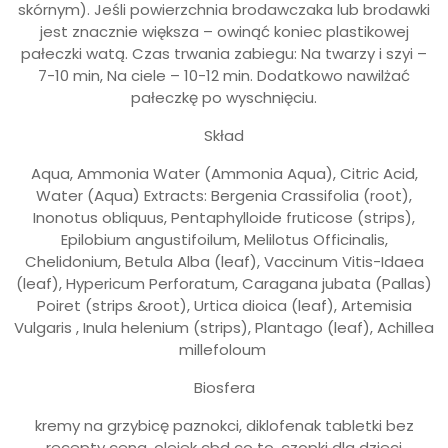
skórnym). Jeśli powierzchnia brodawczaka lub brodawki
jest znacznie większa – owinąć koniec plastikowej
pałeczki watą. Czas trwania zabiegu: Na twarzy i szyi –
7-10 min, Na ciele – 10-12 min. Dodatkowo nawilżać
pałeczkę po wyschnięciu.
Skład
Aqua, Ammonia Water (Ammonia Aqua), Citric Acid,
Water (Aqua) Extracts: Bergenia Crassifolia (root),
Inonotus obliquus, Pentaphylloide fruticose (strips),
Epilobium angustifoilum, Melilotus Officinalis,
Chelidonium, Betula Alba (leaf), Vaccinum Vitis-Idaea
(leaf), Hypericum Perforatum, Caragana jubata (Pallas)
Poiret (strips &root), Urtica dioica (leaf), Artemisia
Vulgaris , Inula helenium (strips), Plantago (leaf), Achillea
millefoloum
Biosfera
kremy na grzybicę paznokci, diklofenak tabletki bez
recepty cena, olejek cbd co to, czopki dla dzieci