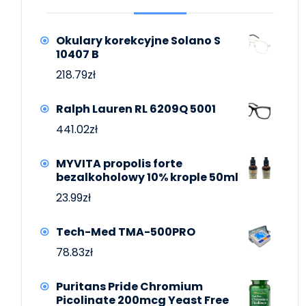
Okulary korekcyjne Solano S
10407 B
218.79
zł
Ralph Lauren RL 6209Q 5001
441.02
zł
MYVITA propolis forte
bezalkoholowy 10% krople 50ml
23.99
zł
Tech-Med TMA-500PRO
78.83
zł
Puritans Pride Chromium
Picolinate 200mcg Yeast Free