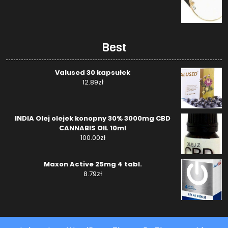
Best
Valused 30 kapsułek
12.89
zł
INDIA Olej olejek konopny 30% 3000mg CBD
CANNABIS OIL 10ml
100.00
zł
Maxon Active 25mg 4 tabl.
8.79
zł