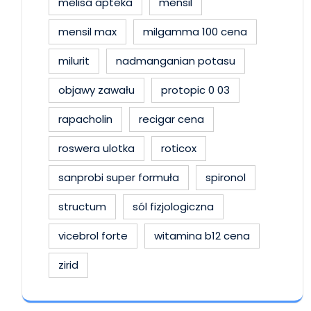
melisa apteka
mensil
mensil max
milgamma 100 cena
milurit
nadmanganian potasu
objawy zawału
protopic 0 03
rapacholin
recigar cena
roswera ulotka
roticox
sanprobi super formuła
spironol
structum
sól fizjologiczna
vicebrol forte
witamina b12 cena
zirid