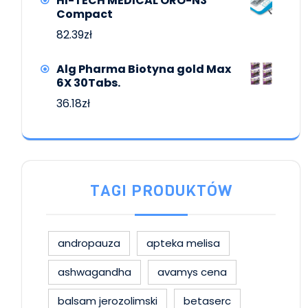
HI-TECH MEDICAL ORO-N3
Compact
82.39
zł
Alg Pharma Biotyna gold Max
6X 30Tabs.
36.18
zł
TAGI PRODUKTÓW
andropauza
apteka melisa
ashwagandha
avamys cena
balsam jerozolimski
betaserc