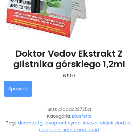
Doktor Vedov Ekstrakt Z
glistnika górskiego 1,2ml
6.91
zł
Sprawdź
SKU:
c1dbac22725a
Kategoria:
Biosfera
Tagi:
duomox 1g
,
levopront syrop
,
levoxa
,
olejek złodziei
,
scopolan
,
sumamed cena