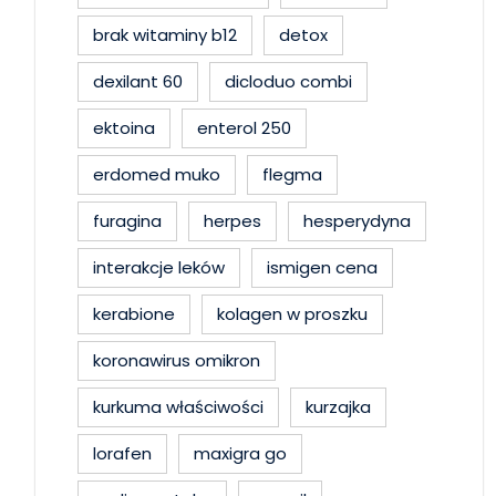
brak witaminy b12
detox
dexilant 60
dicloduo combi
ektoina
enterol 250
erdomed muko
flegma
furagina
herpes
hesperydyna
interakcje leków
ismigen cena
kerabione
kolagen w proszku
koronawirus omikron
kurkuma właściwości
kurzajka
lorafen
maxigra go