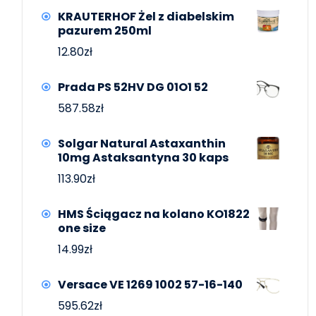
KRAUTERHOF Żel z diabelskim
pazurem 250ml
12.80
zł
Prada PS 52HV DG 01O1 52
587.58
zł
Solgar Natural Astaxanthin
10mg Astaksantyna 30 kaps
113.90
zł
HMS Ściągacz na kolano KO1822
one size
14.99
zł
Versace VE 1269 1002 57-16-140
595.62
zł