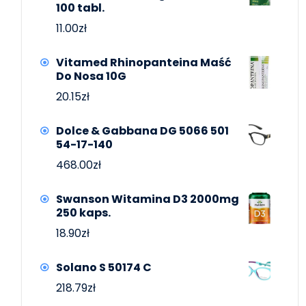
100 tabl.
11.00
zł
Vitamed Rhinopanteina Maść
Do Nosa 10G
20.15
zł
Dolce & Gabbana DG 5066 501
54-17-140
468.00
zł
Swanson Witamina D3 2000mg
250 kaps.
18.90
zł
Solano S 50174 C
218.79
zł