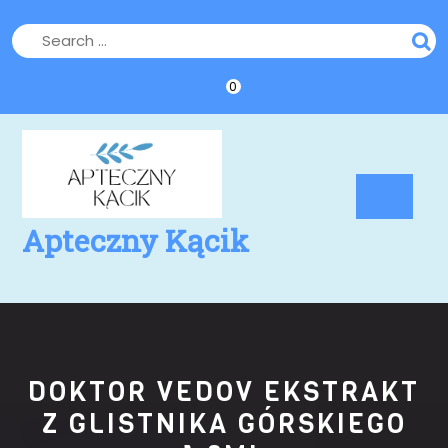
Skip
to
content
0
Op
Bu
Apteczny Kącik
DOKTOR VEDOV EKSTRAKT
Z GLISTNIKA GÓRSKIEGO