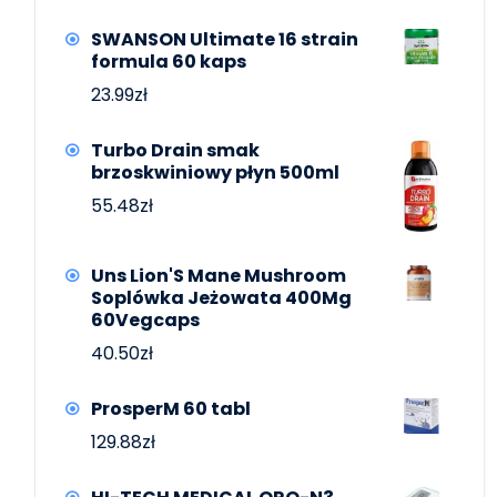
SWANSON Ultimate 16 strain
formula 60 kaps
23.99
zł
Turbo Drain smak
brzoskwiniowy płyn 500ml
55.48
zł
Uns Lion'S Mane Mushroom
Soplówka Jeżowata 400Mg
60Vegcaps
40.50
zł
ProsperM 60 tabl
129.88
zł