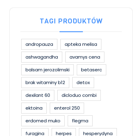
TAGI PRODUKTÓW
andropauza
apteka melisa
ashwagandha
avamys cena
balsam jerozolimski
betaserc
brak witaminy b12
detox
dexilant 60
dicloduo combi
ektoina
enterol 250
erdomed muko
flegma
furagina
herpes
hesperydyna