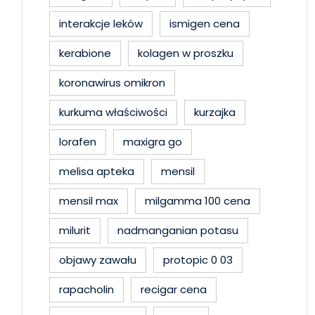
interakcje leków
ismigen cena
kerabione
kolagen w proszku
koronawirus omikron
kurkuma właściwości
kurzajka
lorafen
maxigra go
melisa apteka
mensil
mensil max
milgamma 100 cena
milurit
nadmanganian potasu
objawy zawału
protopic 0 03
rapacholin
recigar cena