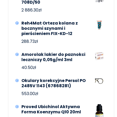
708D/50
2 886.30
zł
Reh4Mat Orteza kolana z
bocznymi szynami i
pierścieniem FIX-KD-12
288.73
zł
Amorolak lakier do paznokci
leczniczy 0,05g/ml 3ml
40.50
zł
Okulary korekcyjne Persol PO
2485V 1143 (67868281)
553.00
zł
Proved Ubichinol Aktywna
Forma Koenzymu Q10 20ml