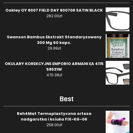
Oakley OY 8007 FIELD DAY 800708 SATIN BLACK
282.00
zł
Swanson Bambus Ekstrakt Standaryzowany
300 Mg 60 kaps.
29.99
zł
OKULARY KOREKCYJNE EMPORIO ARMANI EA 4115
58531W
470.38
zł
Best
Reh4Mat Termoplastyczna orteza
nadgarstka i kciuka FIX-KG-06
258.00
zł