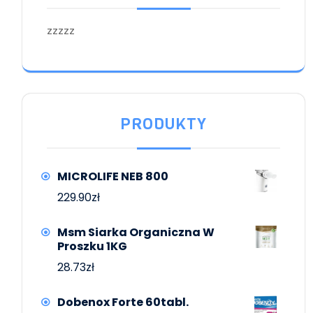
zzzzz
PRODUKTY
MICROLIFE NEB 800
229.90
zł
Msm Siarka Organiczna W
Proszku 1KG
28.73
zł
Dobenox Forte 60tabl.