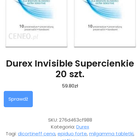
Durex Invisible Supercienkie
20 szt.
59.80
zł
Sprawdź
SKU:
276d463cf988
Kategoria:
Durex
Tagi:
dicortineff cena
,
epiduo forte
,
milgamma tabletki
,