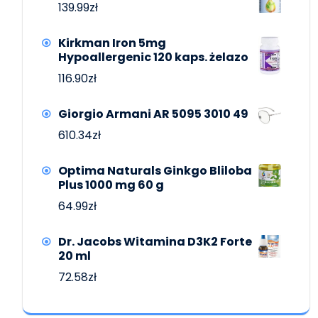
139.99
zł
Kirkman Iron 5mg
Hypoallergenic 120 kaps. żelazo
116.90
zł
Giorgio Armani AR 5095 3010 49
610.34
zł
Optima Naturals Ginkgo Bliloba
Plus 1000 mg 60 g
64.99
zł
Dr. Jacobs Witamina D3K2 Forte
20 ml
72.58
zł