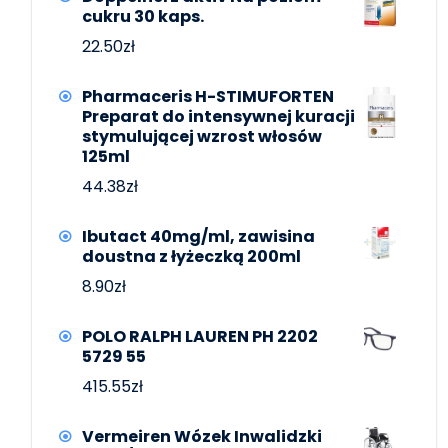
cukru 30 kaps.
22.50
zł
Pharmaceris H-STIMUFORTEN
Preparat do intensywnej kuracji
stymulującej wzrost włosów
125ml
44.38
zł
Ibutact 40mg/ml, zawisina
doustna z łyżeczką 200ml
8.90
zł
POLO RALPH LAUREN PH 2202
5729 55
415.55
zł
Vermeiren Wózek Inwalidzki