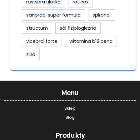
roswera ulotka
roticox
sanprobi super formuła
spironol
structum
sól fizjologiczna
vicebrol forte
witamina b12 cena
zirid
Menu
Sklep
Blog
Produkty