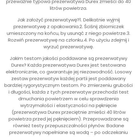
przeważnie typowa prezerwatywa Durex zmieści do 40
litrów powietrza.
Jak założyć prezerwatywę?1. Delikatnie wyjmij
prezerwatywę z opakowania.2. Ściśnij zbiorniczek
umieszczony na końcu, by usunąć z niego powietrze.3.
Rozwiń prezerwatywę na członku.4. Po użyciu zdejmij i
wyrzuć prezerwatywę.
Jakim testom jakości poddawane są prezerwatywy
Durex? Każda prezerwatywa Durex jest testowana
elektronicznie, co gwarantuje jej niezawodność. Losowy
zestaw prezerwatyw każdej partii jest poddawany
bardziej rygorystycznym testom. Po zmierzeniu grubości
i długości, każda z tych prezerwatyw przechodzi test
dmuchania powietrzem w celu sprawdzenia
wytrzymałości i elastyczności na pęknięcie
(prezerwatywa Durex przeciętnie zmieści 40 litrów
powietrza przed jej pęknięciem). Przeprowadzane są
również testy przepuszczalności płynów. Badane
prezerwatywy napełniane są wodą – po odczekaniu