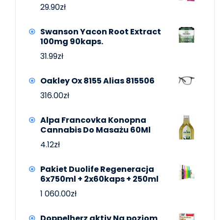
29.90
zł
Swanson Yacon Root Extract
100mg 90kaps.
31.99
zł
Oakley Ox 8155 Alias 815506
316.00
zł
Alpa Francovka Konopna
Cannabis Do Masażu 60Ml
4.12
zł
Pakiet Duolife Regeneracja
6x750ml + 2x60kaps + 250ml
1 060.00
zł
Doppelherz aktiv Na poziom