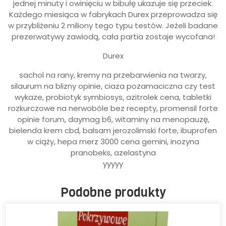
jednej minuty i owinięciu w bibułę ukazuje się przeciek.
Każdego miesiąca w fabrykach Durex przeprowadza się
w przybliżeniu 2 miliony tego typu testów. Jeżeli badane
prezerwatywy zawiodą, cała partia zostaje wycofana!
Durex
sachol na rany, kremy na przebarwienia na twarzy,
silaurum na blizny opinie, ciaza pozamaciczna czy test
wykaze, probiotyk symbiosys, azitrolek cena, tabletki
rozkurczowe na nerwobóle bez recepty, promensil forte
opinie forum, daymag b6, witaminy na menopauzę,
bielenda krem cbd, balsam jerozolimski forte, ibuprofen
w ciąży, hepa merz 3000 cena gemini, inozyna
pranobeks, azelastyna
yyyyy
Podobne produkty