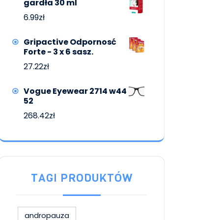
gardła 30 ml
6.99
zł
Gripactive Odpornosć
Forte - 3 x 6 sasz.
27.22
zł
Vogue Eyewear 2714 w44
52
268.42
zł
TAGI PRODUKTÓW
andropauza