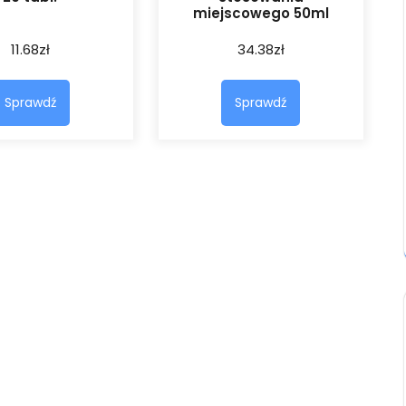
miejscowego 50ml
11.68
zł
34.38
zł
Sprawdź
Sprawdź