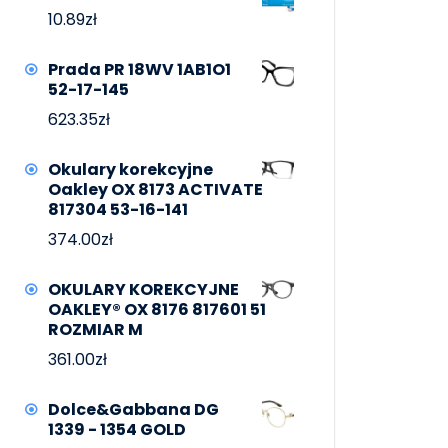
10.89
zł
Prada PR 18WV 1AB1O1
52-17-145
623.35
zł
Okulary korekcyjne
Oakley OX 8173 ACTIVATE
817304 53-16-141
374.00
zł
OKULARY KOREKCYJNE
OAKLEY® OX 8176 817601 51
ROZMIAR M
361.00
zł
Dolce&Gabbana DG
1339 - 1354 GOLD