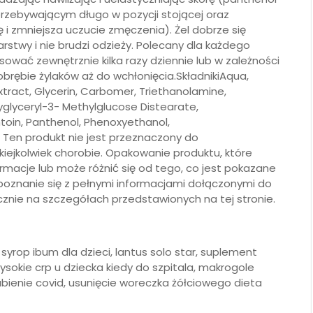
przebywającym długo w pozycji stojącej oraz
ę i zmniejsza uczucie zmęczenia). Żel dobrze się
arstwy i nie brudzi odzieży. Polecany dla każdego
sować zewnętrznie kilka razy dziennie lub w zależności
brębie żylaków aż do wchłonięcia.SkładnikiAqua,
tract, Glycerin, Carbomer, Triethanolamine,
lyglyceryl-3- Methylglucose Distearate,
ntoin, Panthenol, Phenoxyethanol,
en produkt nie jest przeznaczony do
kiejkolwiek chorobie. Opakowanie produktu, które
macje lub może różnić się od tego, co jest pokazane
apoznanie się z pełnymi informacjami dołączonymi do
cznie na szczegółach przedstawionych na tej stronie.
syrop ibum dla dzieci, lantus solo star, suplement
ysokie crp u dziecka kiedy do szpitala, makrogole
słabienie covid, usunięcie woreczka żółciowego dieta