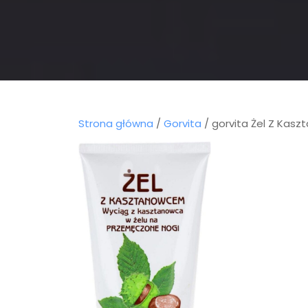
Strona główna
/
Gorvita
/ gorvita Żel Z Ka