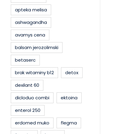
apteka melisa
ashwagandha
avamys cena
balsam jerozolimski
betaserc
brak witaminy b12
detox
dexilant 60
dicloduo combi
ektoina
enterol 250
erdomed muko
flegma