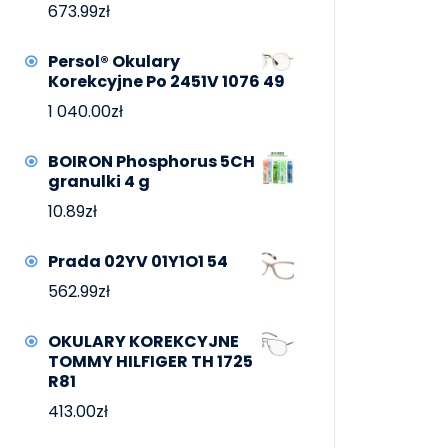
673.99
zł
Persol® Okulary
Korekcyjne Po 2451V 1076 49
1 040.00
zł
BOIRON Phosphorus 5CH
granulki 4 g
10.89
zł
Prada 02YV 01Y1O1 54
562.99
zł
OKULARY KOREKCYJNE
TOMMY HILFIGER TH 1725
R81
413.00
zł