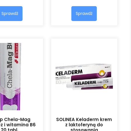
Sprawdź
Sprawdź
mp Chela-Mag
SOLINEA Keladerm krem
 i witamina B6
z laktoferyną do
20 tabl.
stosowania