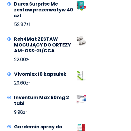
Durex Surprise Me
zestaw prezerwatyw 40
szt
52.87
zł
Reh4Mat ZESTAW
MOCUJĄCY DO ORTEZY
AM-OSS-21/CCA
22.00
zł
Vivomixx 10 kapsułek
29.60
zł
Inventum Max 50mg 2
tabl
9.98
zł
Gardemin spray do