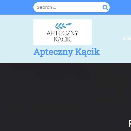
Skip
to
content
SKL
Apteczny Kącik