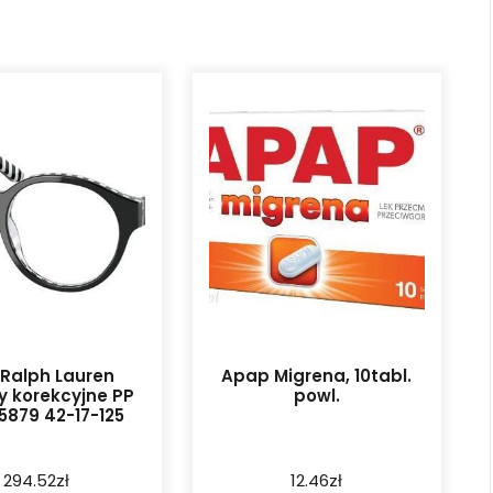
 Ralph Lauren
Apap Migrena, 10tabl.
y korekcyjne PP
powl.
5879 42-17-125
294.52
zł
12.46
zł