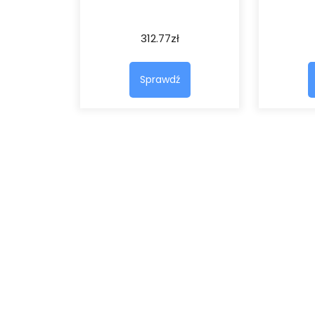
312.77
zł
Sprawdź