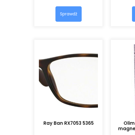
Sprawdź
Ray Ban RX7053 5365
Oli
magnez