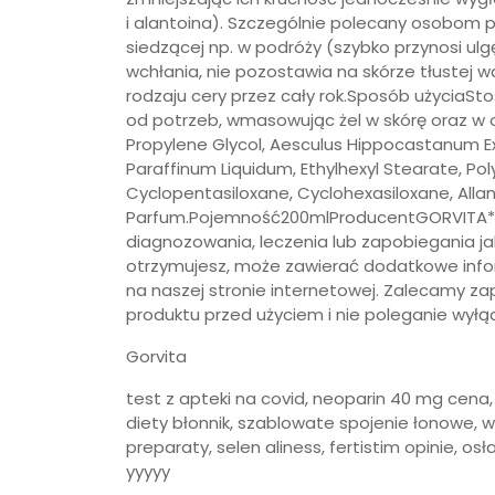
i alantoina). Szczególnie polecany osobom 
siedzącej np. w podróży (szybko przynosi ulg
wchłania, nie pozostawia na skórze tłustej w
rodzaju cery przez cały rok.Sposób użyciaSto
od potrzeb, wmasowując żel w skórę oraz w o
Propylene Glycol, Aesculus Hippocastanum Ex
Paraffinum Liquidum, Ethylhexyl Stearate, Po
Cyclopentasiloxane, Cyclohexasiloxane, Alla
Parfum.Pojemność200mlProducentGORVITA* T
diagnozowania, leczenia lub zapobiegania ja
otrzymujesz, może zawierać dodatkowe infor
na naszej stronie internetowej. Zalecamy z
produktu przed użyciem i nie poleganie wyłą
Gorvita
test z apteki na covid, neoparin 40 mg cena, 
diety błonnik, szablowate spojenie łonowe, w
preparaty, selen aliness, fertistim opinie, o
yyyyy