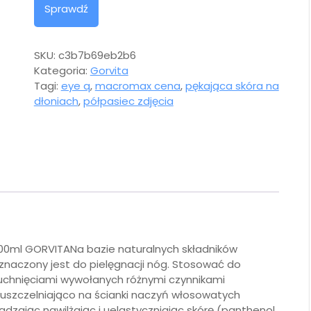
Sprawdź
SKU:
c3b7b69eb2b6
Kategoria:
Gorvita
Tagi:
eye q
,
macromax cena
,
pękająca skóra na
dłoniach
,
półpasiec zdjęcia
0ml GORVITANa bazie naturalnych składników
naczony jest do pielęgnacji nóg. Stosować do
puchnięciami wywołanych różnymi czynnikami
uszczelniająco na ścianki naczyń włosowatych
adzając nawilżając i uelastyczniając skórę (panthenol