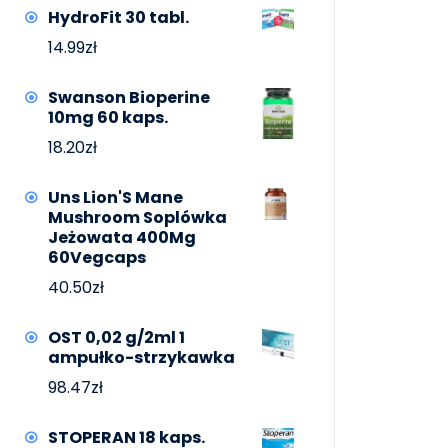
HydroFit 30 tabl.
14.99
zł
Swanson Bioperine
10mg 60 kaps.
18.20
zł
Uns Lion'S Mane
Mushroom Soplówka
Jeżowata 400Mg
60Vegcaps
40.50
zł
OST 0,02 g/2ml 1
ampułko-strzykawka
98.47
zł
STOPERAN 18 kaps.