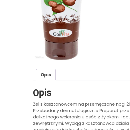
Opis
Opis
Żel z kasztanowcem na przemęczone nogi 20
Przebadany dermatologicznie Preparat przez
delikatnego wcierania u osób z żylakami i o
zewnętrznymi. Wyciąg z kasztanowca działa 
zmniejszając ich kruchość jednocześnie wygł