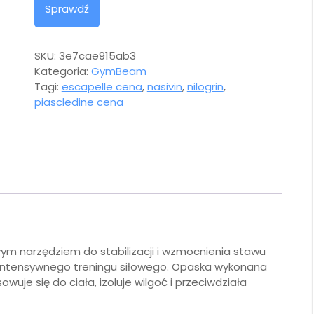
Sprawdź
SKU:
3e7cae915ab3
Kategoria:
GymBeam
Tagi:
escapelle cena
,
nasivin
,
nilogrin
,
piascledine cena
m narzędziem do stabilizacji i wzmocnienia stawu
intensywnego treningu siłowego. Opaska wykonana
owuje się do ciała, izoluje wilgoć i przeciwdziała