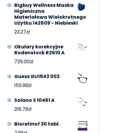
Bigbuy Wellness Maska
Higieniczna
Materiałowa Wielokrotnego
Użytku 142609 - Niebieski
23.27
zł
Okulary korekcyjne
Rodenstock R2610 A
735.00
zł
Guess GU1943 002
155.99
zł
Solano S 10461 A
218.79
zł
Bioretinof 30 tabl.
7.99
zł