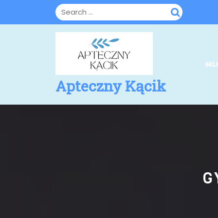
Skip
to
content
SKL
Apteczny Kącik
G