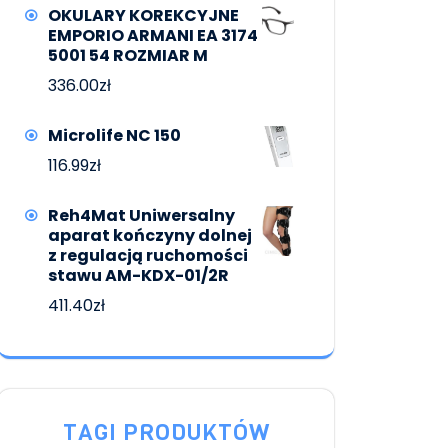
OKULARY KOREKCYJNE
EMPORIO ARMANI EA 3174
5001 54 ROZMIAR M
336.00
zł
Microlife NC 150
116.99
zł
Reh4Mat Uniwersalny
aparat kończyny dolnej
z regulacją ruchomości
stawu AM-KDX-01/2R
411.40
zł
TAGI PRODUKTÓW