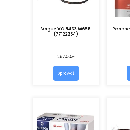
Vogue VO 5433 W656
Panase
(77122254)
297.00
zł
Sprawdź