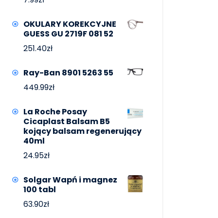
OKULARY KOREKCYJNE
GUESS GU 2719F 081 52
251.40
zł
Ray-Ban 8901 5263 55
449.99
zł
La Roche Posay
Cicaplast Balsam B5
kojący balsam regenerujący
40ml
24.95
zł
Solgar Wapń i magnez
100 tabl
63.90
zł