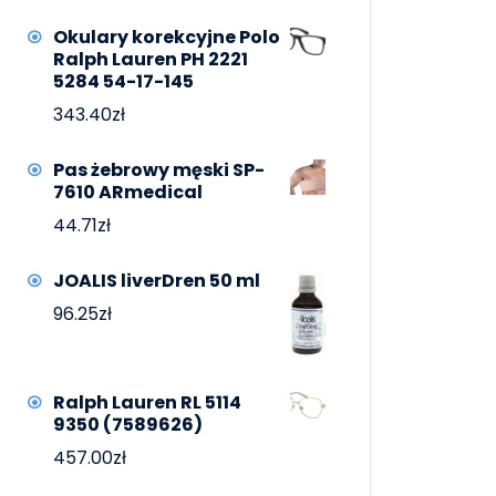
Okulary korekcyjne Polo
Ralph Lauren PH 2221
5284 54-17-145
343.40
zł
Pas żebrowy męski SP-
7610 ARmedical
44.71
zł
JOALIS liverDren 50 ml
96.25
zł
Ralph Lauren RL 5114
9350 (7589626)
457.00
zł