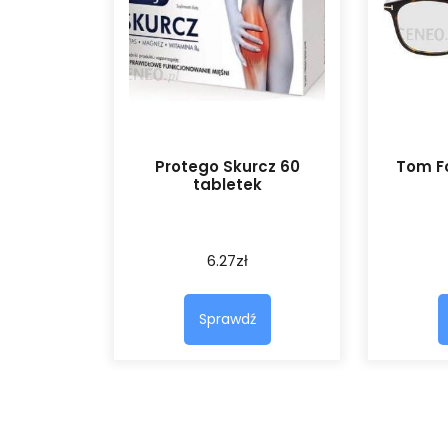
Protego Skurcz 60
Tom F
tabletek
6.27
zł
Sprawdź