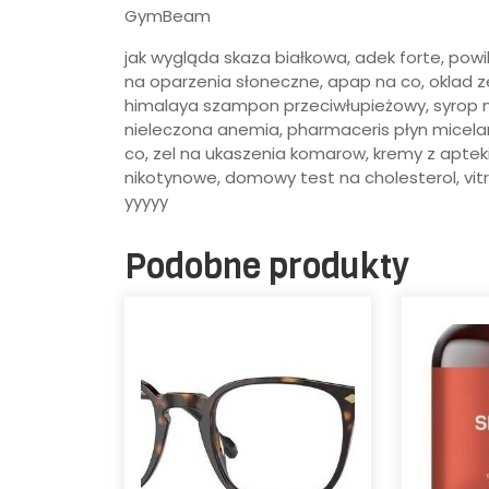
GymBeam
jak wygląda skaza białkowa, adek forte, pow
na oparzenia słoneczne, apap na co, oklad ze
himalaya szampon przeciwłupieżowy, syrop n
nieleczona anemia, pharmaceris płyn micela
co, zel na ukaszenia komarow, kremy z apte
nikotynowe, domowy test na cholesterol, vit
yyyyy
Podobne produkty