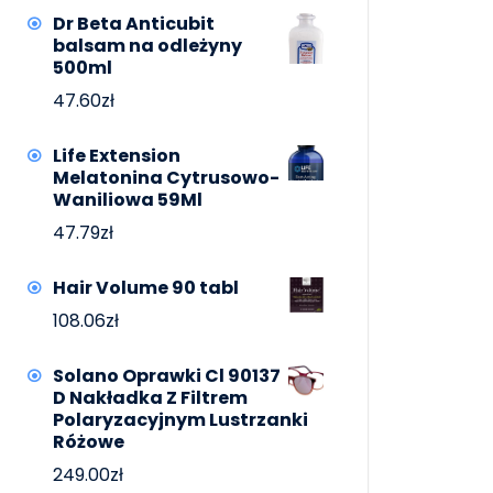
Dr Beta Anticubit
balsam na odleżyny
500ml
47.60
zł
Life Extension
Melatonina Cytrusowo-
Waniliowa 59Ml
47.79
zł
Hair Volume 90 tabl
108.06
zł
Solano Oprawki Cl 90137
D Nakładka Z Filtrem
Polaryzacyjnym Lustrzanki
Różowe
249.00
zł