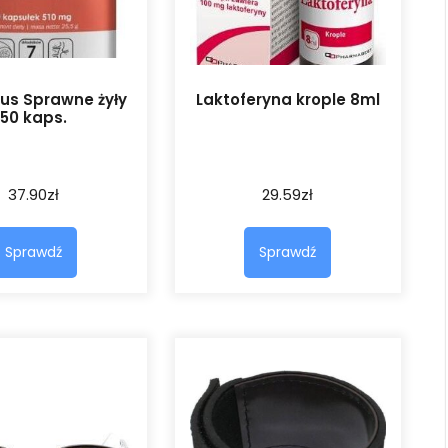
us Sprawne żyły
Laktoferyna krople 8ml
50 kaps.
37.90
zł
29.59
zł
Sprawdź
Sprawdź