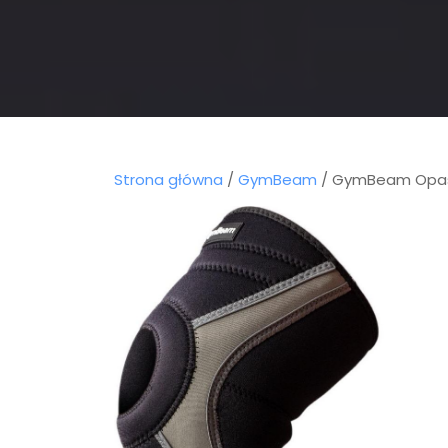
Strona główna
/
GymBeam
/ GymBeam Opask