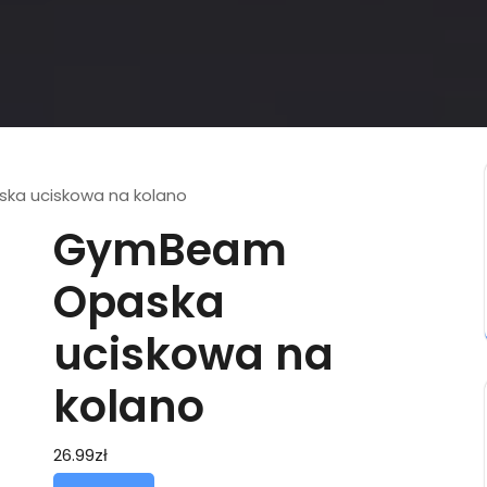
a uciskowa na kolano
GymBeam
Opaska
uciskowa na
kolano
26.99
zł