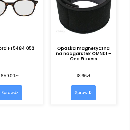
ord FT5484 052
Opaska magnetyczna
na nadgarstek OMN01 –
One Fitness
859.00
zł
18.66
zł
Sprawdź
Sprawdź