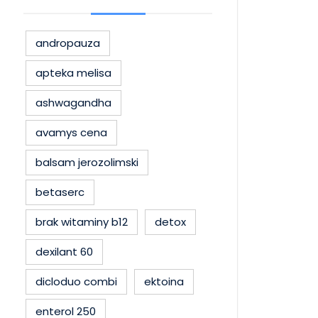
andropauza
apteka melisa
ashwagandha
avamys cena
balsam jerozolimski
betaserc
brak witaminy b12
detox
dexilant 60
dicloduo combi
ektoina
enterol 250