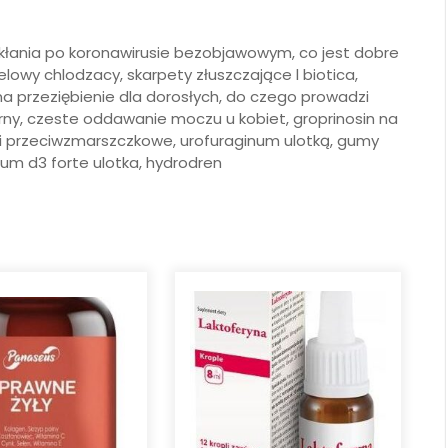
ikłania po koronawirusie bezobjawowym, co jest dobre
lowy chlodzacy, skarpety złuszczające l biotica,
a przeziębienie dla dorosłych, do czego prowadzi
rny, czeste oddawanie moczu u kobiet, groprinosin na
ki przeciwzmarszczkowe, urofuraginum ulotką, gumy
rum d3 forte ulotka, hydrodren