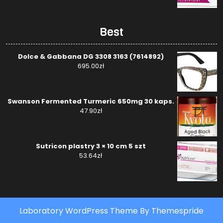
Best
Dolce & Gabbana DG 3308 3163 (7614892)
695.00
zł
Swanson Fermented Turmeric 650mg 30 kaps.
47.90
zł
Sutricon plastry 3 × 10 cm 5 szt
53.64
zł
Laboratory WordPress Theme
By Themespride