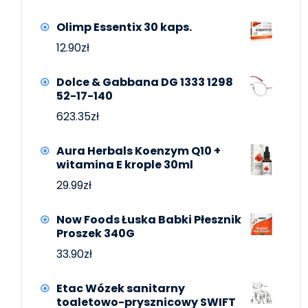
Olimp Essentix 30 kaps.
12.90
zł
Dolce & Gabbana DG 1333 1298
52-17-140
623.35
zł
Aura Herbals Koenzym Q10 +
witamina E krople 30ml
29.99
zł
Now Foods Łuska Babki Płesznik
Proszek 340G
33.90
zł
Etac Wózek sanitarny
toaletowo-prysznicowy SWIFT