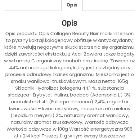
Opis
Opis
Opis produktu Opis Collagen Beauty Elixir marki Intenson
to pyszny koktajl kolagenowy obfituje w antyoksydanty,
które niwelują negatywne skutki starzenia się organizmu,
dzięki zawartości ekstraktu z Acai. Zawiera także bogaty
w witaminę C organiczny baobab oraz inulinę. Zawiera aż
44% naturalnego kolagenu, który jest niezbędny przy
procesie odbudowy tkanek organizmu. Mieszanka jest o
smaku waniliowo-truskawkowym. Masa netto: 165g
Składniki Hydrolizat kolagenu 44,1 %, substancja
słodząca- Erytrytol, inulina, baobab (Adansonia L.) 3%,
acai ekstrakt 4:1 (Euterpe oleracea) 2,4%, regulator
kwasowości – kwas cytrynowy, maca korzeń mielony
(Lepidium meyenii) 2%, naturalny aromat waniliowy,
naturalny aromat truskawkowy. Wartość odżywcza
Wartości odżywcze w 100g Wartość energetyczna 906
kJ / 214 kcal Tłuszcz 0 g w tym kwasy tłuszczowe