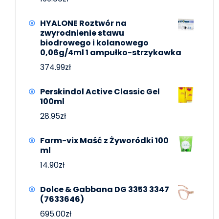
HYALONE Roztwór na
zwyrodnienie stawu
biodrowego i kolanowego
0,06g/4ml 1 ampułko-strzykawka
374.99
zł
Perskindol Active Classic Gel
100ml
28.95
zł
Farm-vix Maść z Żyworódki 100
ml
14.90
zł
Dolce & Gabbana DG 3353 3347
(7633646)
695.00
zł