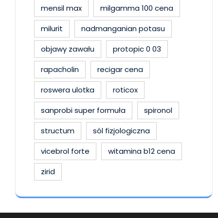
mensil max
milgamma 100 cena
milurit
nadmanganian potasu
objawy zawału
protopic 0 03
rapacholin
recigar cena
roswera ulotka
roticox
sanprobi super formuła
spironol
structum
sól fizjologiczna
vicebrol forte
witamina b12 cena
zirid