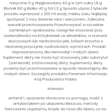
nasycone 0 g Węglowodany 43 g w tym cukry 1,8 g
Błonnik 8,6 g Białko 40 g Sól 1,3 g Sposób użycia 2 łyżeczki
proszku wymieszać z 200 ml wody, mleka, soku. Najlepiej
spożywać 2 razy dziennie rano i wieczorem. Zalecane
warunki przechowywania Przechowywać w szczelnie
zamkniętym opakowaniu. Uwagi Nie stosować przy
nadwrażliwości na którykolwiek ze składników, w stanach
skurczowych lub niedrożności jelit, bólach brzucha o
nieznanej przyczynie, nudnościach, wymiotach. Produkt
nieprzeznaczony dla niemowląt i małych dzieci.
Suplement diety nie może być stosowany jako substytut
(zamiennik) zróżnicowanej diety. Suplementy diety
powinny być przechowywane w sposób niedostępny dla
małych dzieci. Szczegóły produktu Parametr Informacja
Kraj Producenta Polska
Intenson
enfamil 1, oparzenia słoneczne co pomaga, maść z
antybiotykiem po ukąszeniu kleszcza, metody
hartowania organizmu, krople do nosa dla dzieci, co na