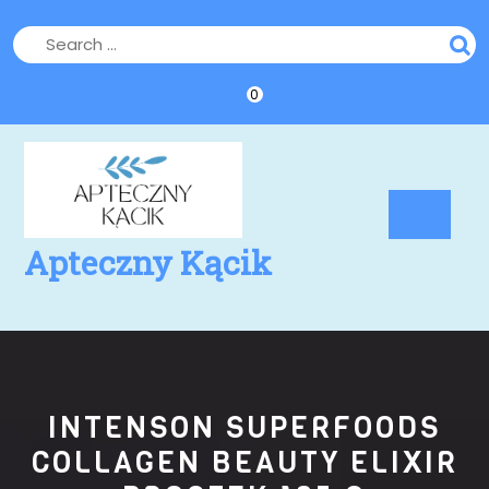
Skip
to
content
0
Op
Bu
Apteczny Kącik
INTENSON SUPERFOODS
COLLAGEN BEAUTY ELIXIR