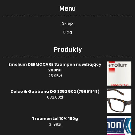
Menu
Sklep
Blog
Produkty
Emolium DERMOCARE Szampon nawilżający
200ml
25.95
zł
Dolce & Gabbana DG 3352 502 (75651148)
632.00
zł
Traumon żel 10% 150g
31.99
zł