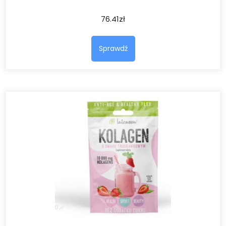
76.41
zł
Sprawdź