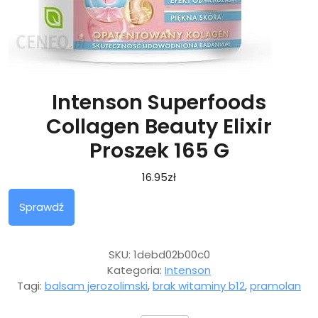
Intenson Superfoods
Collagen Beauty Elixir
Proszek 165 G
16.95
zł
Sprawdź
SKU:
1debd02b00c0
Kategoria:
Intenson
Tagi:
balsam jerozolimski
,
brak witaminy b12
,
pramolan