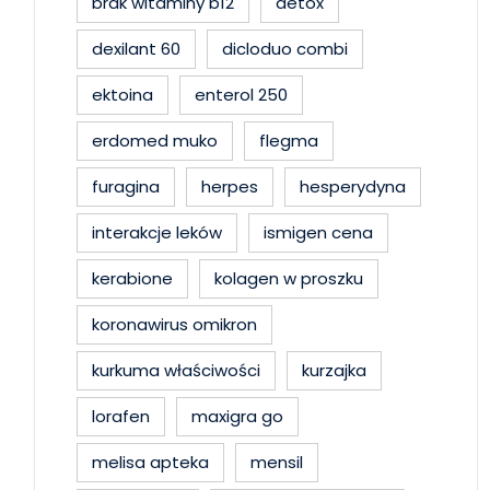
brak witaminy b12
detox
dexilant 60
dicloduo combi
ektoina
enterol 250
erdomed muko
flegma
furagina
herpes
hesperydyna
interakcje leków
ismigen cena
kerabione
kolagen w proszku
koronawirus omikron
kurkuma właściwości
kurzajka
lorafen
maxigra go
melisa apteka
mensil