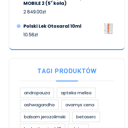
MOBILE 2 (5" koła)
2 849.00
zł
Polski Lek Otoxaral 10ml
10.58
zł
TAGI PRODUKTÓW
andropauza
apteka melisa
ashwagandha
avamys cena
balsam jerozolimski
betaserc