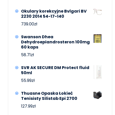
Okulary korekcyjne Bvlgari BV
2230 2014 54-17-140
739.00
zł
Swanson Dhea
Dehydroepiandrosteron 100mg
60 kaps
58.71
zł
SVR AK SECURE DM Protect fluid
50ml
55.99
zł
Thuasne Opaska Łokieć
Tenisisty Silistab Epi 2700
127.99
zł