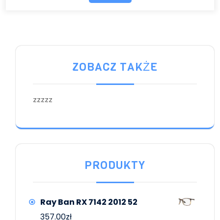
ZOBACZ TAKŻE
zzzzz
PRODUKTY
Ray Ban RX 7142 2012 52
357.00
zł