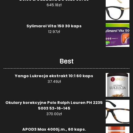
645.18
zł
Sylimarol Vita 150 30 kaps
12.97
zł
Best
Yango Lukrecja ekstrakt 10:1 60 kaps
37.49
zł
Okulary korekcyjne Polo Ralph Lauren PH 2235
5003 53-16-145
370.00
zł
APOD3 Max 4000j.m., 60 kaps.