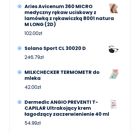
Aries Avicenum 360 MICRO
medyczny rękaw uciskowy z
lamówką z rękawiczką 8001 natura
M LONG (2D)
102.00
zł
Solano Sport CL 30020 D
246.79
zł
MILKCHECKER TERMOMETR do
mleka
42.00
zł
Dermedic ANGIO PREVENTI T-
CAPILAR Ultrakojący krem
łagodzący zaczerwienienie 40 ml
54.99
zł