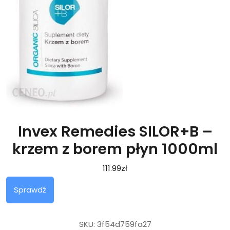
Invex Remedies SILOR+B –
krzem z borem płyn 1000ml
111.99
zł
Sprawdź
SKU:
3f54d759fa27