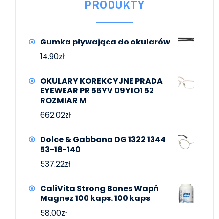
PRODUKTY
Gumka pływająca do okularów
14.90
zł
OKULARY KOREKCYJNE PRADA
EYEWEAR PR 56YV 09Y1O1 52
ROZMIAR M
662.02
zł
Dolce & Gabbana DG 1322 1344
53-18-140
537.22
zł
CaliVita Strong Bones Wapń
Magnez 100 kaps. 100 kaps
58.00
zł