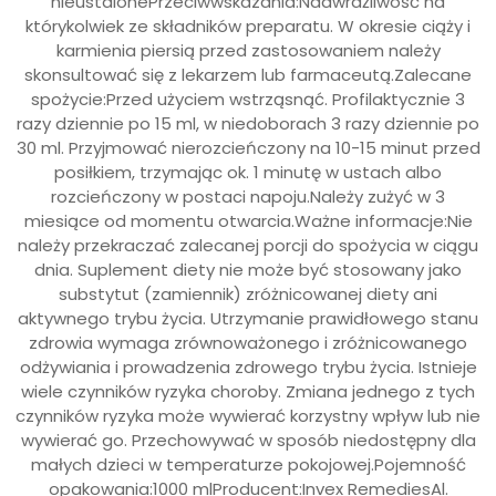
nieustalonePrzeciwwskazania:Nadwrażliwość na
którykolwiek ze składników preparatu. W okresie ciąży i
karmienia piersią przed zastosowaniem należy
skonsultować się z lekarzem lub farmaceutą.Zalecane
spożycie:Przed użyciem wstrząsnąć. Profilaktycznie 3
razy dziennie po 15 ml, w niedoborach 3 razy dziennie po
30 ml. Przyjmować nierozcieńczony na 10-15 minut przed
posiłkiem, trzymając ok. 1 minutę w ustach albo
rozcieńczony w postaci napoju.Należy zużyć w 3
miesiące od momentu otwarcia.Ważne informacje:Nie
należy przekraczać zalecanej porcji do spożycia w ciągu
dnia. Suplement diety nie może być stosowany jako
substytut (zamiennik) zróżnicowanej diety ani
aktywnego trybu życia. Utrzymanie prawidłowego stanu
zdrowia wymaga zrównoważonego i zróżnicowanego
odżywiania i prowadzenia zdrowego trybu życia. Istnieje
wiele czynników ryzyka choroby. Zmiana jednego z tych
czynników ryzyka może wywierać korzystny wpływ lub nie
wywierać go. Przechowywać w sposób niedostępny dla
małych dzieci w temperaturze pokojowej.Pojemność
opakowania:1000 mlProducent:Invex RemediesAl.