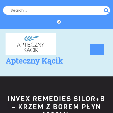
Skip
to
content
0
Op
Bu
Apteczny Kącik
INVEX REMEDIES SILOR+B
– KRZEM Z BOREM PŁYN