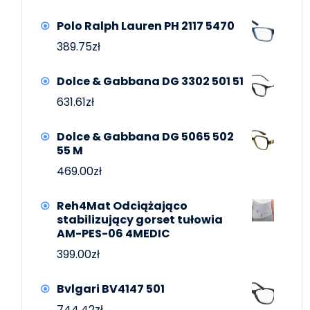
Polo Ralph Lauren PH 2117 5470
389.75
zł
Dolce & Gabbana DG 3302 501 51
631.61
zł
Dolce & Gabbana DG 5065 502
55 M
469.00
zł
Reh4Mat Odciążająco
stabilizujący gorset tułowia
AM-PES-06 4MEDIC
399.00
zł
Bvlgari BV4147 501
744.42
zł