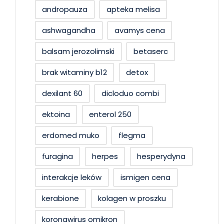
andropauza
apteka melisa
ashwagandha
avamys cena
balsam jerozolimski
betaserc
brak witaminy b12
detox
dexilant 60
dicloduo combi
ektoina
enterol 250
erdomed muko
flegma
furagina
herpes
hesperydyna
interakcje leków
ismigen cena
kerabione
kolagen w proszku
koronawirus omikron