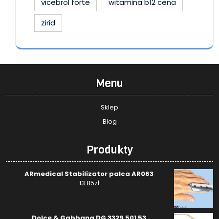
vicebrol forte
witamina b12 cena
zirid
Menu
Sklep
Blog
Produkty
ARmedical Stabilizator palca AR063
13.85
zł
Dolce & Gabbana DG 3329 501 53