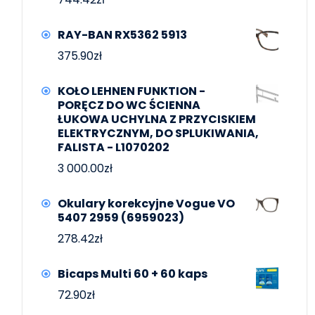
RAY-BAN RX5362 5913
375.90
zł
KOŁO LEHNEN FUNKTION -
PORĘCZ DO WC ŚCIENNA
ŁUKOWA UCHYLNA Z PRZYCISKIEM
ELEKTRYCZNYM, DO SPLUKIWANIA,
FALISTA - L1070202
3 000.00
zł
Okulary korekcyjne Vogue VO
5407 2959 (6959023)
278.42
zł
Bicaps Multi 60 + 60 kaps
72.90
zł