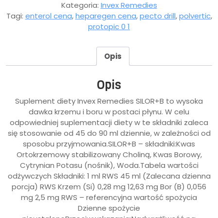
Kategoria:
Invex Remedies
Tagi:
enterol cena
,
heparegen cena
,
pecto drill
,
polvertic
,
protopic 0 1
Opis
Opis
Suplement diety Invex Remedies SILOR+B to wysoka
dawka krzemu i boru w postaci płynu. W celu
odpowiedniej suplementacji diety w te składniki zaleca
się stosowanie od 45 do 90 ml dziennie, w zależności od
sposobu przyjmowania.SILOR+B – składniki:Kwas
Ortokrzemowy stabilizowany Choliną, Kwas Borowy,
Cytrynian Potasu (nośnik), Woda.Tabela wartości
odżywczych Składniki: 1 ml RWS 45 ml (Zalecana dzienna
porcja) RWS Krzem (Si) 0,28 mg 12,63 mg Bor (B) 0,056
mg 2,5 mg RWS – referencyjna wartość spożycia
Dzienne spożycie