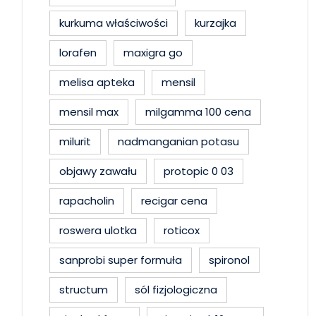
kurkuma właściwości
kurzajka
lorafen
maxigra go
melisa apteka
mensil
mensil max
milgamma 100 cena
milurit
nadmanganian potasu
objawy zawału
protopic 0 03
rapacholin
recigar cena
roswera ulotka
roticox
sanprobi super formuła
spironol
structum
sól fizjologiczna