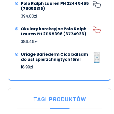
Polo Ralph Lauren PH 2244 5465
(76050315)
394.00
zł
Okulary korekcyjne Polo Ralph
Lauren PH 2115 5396 (6774926)
386.46
zł
Uriage Bariederm Cica balsam
do ust spierzchniętych 15ml
18.99
zł
TAGI PRODUKTÓW