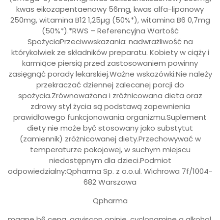
kwas eikozapentaenowy 56mg, kwas alfa-liponowy
250mg, witamina B12 1,25µg (50%*), witamina B6 0,7mg
(50%*).*RWS – Referencyjna Wartość
SpożyciaPrzeciwwskazania: nadwrażliwość na
którykolwiek ze składników preparatu. Kobiety w ciąży i
karmiące piersią przed zastosowaniem powinny
zasięgnąć porady lekarskiej.Ważne wskazówki:Nie należy
przekraczać dziennej zalecanej porcji do
spożycia.Zrównoważona i zróżnicowana dieta oraz
zdrowy styl życia są podstawą zapewnienia
prawidłowego funkcjonowania organizmu.Suplement
diety nie może być stosowany jako substytut
(zamiennik) zróżnicowanej diety.Przechowywać w
temperaturze pokojowej, w suchym miejscu
niedostępnym dla dzieci.Podmiot
odpowiedzialny:Qpharma Sp. z o.o.ul. Wichrowa 7f/1004-
682 Warszawa
Qpharma
magne b6 cena, gaviscon opinie, cyclonamine a alkohol,