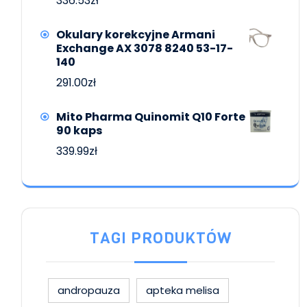
336.53
zł
Okulary korekcyjne Armani
Exchange AX 3078 8240 53-17-
140
291.00
zł
Mito Pharma Quinomit Q10 Forte
90 kaps
339.99
zł
TAGI PRODUKTÓW
andropauza
apteka melisa