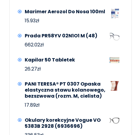
Marimer Aerozol Do Nosa 100ml
15.93
zł
Prada PR58YV 02N1O1 M (48)
662.02
zł
Kapilar 50 Tabletek
26.27
zł
PANI TERESA® PT 0307 Opaska
elastyczna stawu kolanowego,
bezszwowa (rozm. M, cielista)
17.89
zł
Okulary korekcyjne Vogue VO
5383B 2928 (6936696)