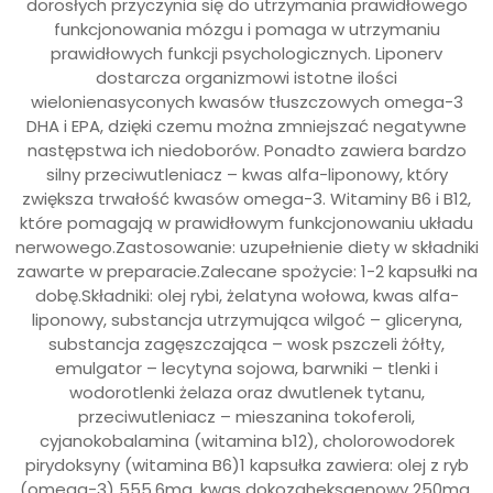
dorosłych przyczynia się do utrzymania prawidłowego
funkcjonowania mózgu i pomaga w utrzymaniu
prawidłowych funkcji psychologicznych. Liponerv
dostarcza organizmowi istotne ilości
wielonienasyconych kwasów tłuszczowych omega-3
DHA i EPA, dzięki czemu można zmniejszać negatywne
następstwa ich niedoborów. Ponadto zawiera bardzo
silny przeciwutleniacz – kwas alfa-liponowy, który
zwiększa trwałość kwasów omega-3. Witaminy B6 i B12,
które pomagają w prawidłowym funkcjonowaniu układu
nerwowego.Zastosowanie: uzupełnienie diety w składniki
zawarte w preparacie.Zalecane spożycie: 1-2 kapsułki na
dobę.Składniki: olej rybi, żelatyna wołowa, kwas alfa-
liponowy, substancja utrzymująca wilgoć – gliceryna,
substancja zagęszczająca – wosk pszczeli żółty,
emulgator – lecytyna sojowa, barwniki – tlenki i
wodorotlenki żelaza oraz dwutlenek tytanu,
przeciwutleniacz – mieszanina tokoferoli,
cyjanokobalamina (witamina b12), cholorowodorek
pirydoksyny (witamina B6)1 kapsułka zawiera: olej z ryb
(omega-3) 555,6mg, kwas dokozaheksaenowy 250mg,