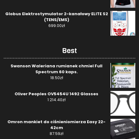
Globus Elektrostymulator 2-kanałowy ELITE S2
(TENS/EMS)
699.00
zł
Best
Swanson Waleriana rumianek chmiel Full
Spectrum 60 kaps.
18.50
zł
Oliver Peoples OV5454U 1492 Glasses
1 214.40
zł
Omron mankiet do ciśnieniomierza Easy 22-
42cm
87.59
zł