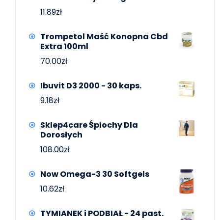
11.89
zł
Trompetol Maść Konopna Cbd
Extra 100ml
70.00
zł
Ibuvit D3 2000 - 30 kaps.
9.18
zł
Sklep4care Śpiochy Dla
Dorosłych
108.00
zł
Now Omega-3 30 Softgels
10.62
zł
TYMIANEK i PODBIAŁ - 24 past.