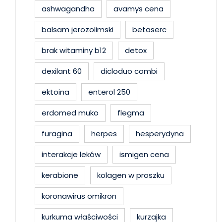
ashwagandha
avamys cena
balsam jerozolimski
betaserc
brak witaminy b12
detox
dexilant 60
dicloduo combi
ektoina
enterol 250
erdomed muko
flegma
furagina
herpes
hesperydyna
interakcje leków
ismigen cena
kerabione
kolagen w proszku
koronawirus omikron
kurkuma właściwości
kurzajka