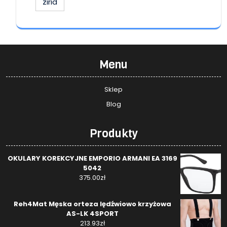
zirid
Menu
Sklep
Blog
Produkty
OKULARY KOREKCYJNE EMPORIO ARMANI EA 3169
5042
375.00
zł
Reh4Mat Męska orteza lędźwiowo krzyżowa
AS-LK 4SPORT
213.93
zł