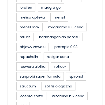
lorafen
maxigra go
melisa apteka
mensil
mensil max
milgamma 100 cena
milurit
nadmanganian potasu
objawy zawału
protopic 0 03
rapacholin
recigar cena
roswera ulotka
roticox
sanprobi super formuła
spironol
structum
sól fizjologiczna
vicebrol forte
witamina b12 cena