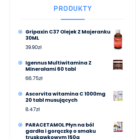
PRODUKTY
Gripaxin C37 Olejek Z Majeranku
30ML
39.90
zł
Igennus Multiwitamina Z
Minerałami 60 tabl
66.75
zł
Ascorvita witamina C 1000mg
20 tabl musujących
8.47
zł
PARACETAMOL Płyn na ból
gardła i gorączkę o smaku
truskawkowym 150g