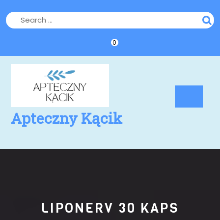
Skip
to
content
0
Op
Bu
Apteczny Kącik
LIPONERV 30 KAPS