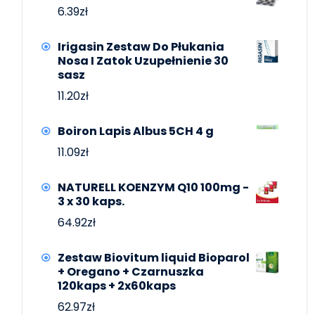
6.39
zł
Irigasin Zestaw Do Płukania
Nosa I Zatok Uzupełnienie 30
sasz
11.20
zł
Boiron Lapis Albus 5CH 4 g
11.09
zł
NATURELL KOENZYM Q10 100mg -
3 x 30 kaps.
64.92
zł
Zestaw Biovitum liquid Bioparol
+ Oregano + Czarnuszka
120kaps + 2x60kaps
62.97
zł