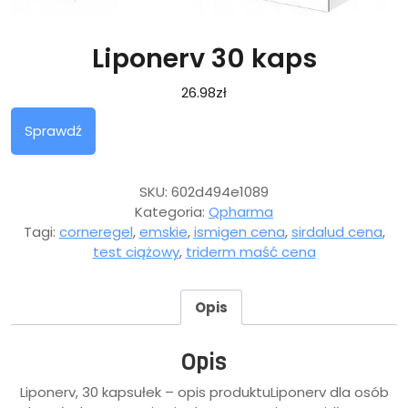
Liponerv 30 kaps
26.98
zł
Sprawdź
SKU:
602d494e1089
Kategoria:
Qpharma
Tagi:
corneregel
,
emskie
,
ismigen cena
,
sirdalud cena
,
test ciążowy
,
triderm maść cena
Opis
Opis
Liponerv, 30 kapsułek – opis produktuLiponerv dla osób