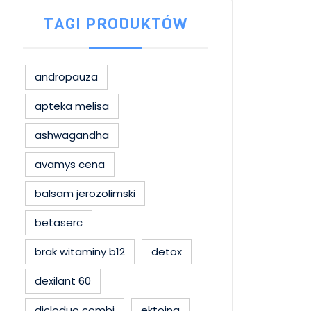
TAGI PRODUKTÓW
andropauza
apteka melisa
ashwagandha
avamys cena
balsam jerozolimski
betaserc
brak witaminy b12
detox
dexilant 60
dicloduo combi
ektoina