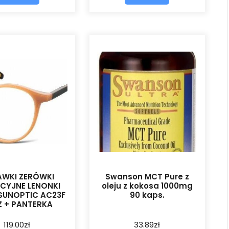
WKI ZERÓWKI
Swanson MCT Pure z
CYJNE LENONKI
oleju z kokosa 1000mg
 SUNOPTIC AC23F
90 kaps.
Z + PANTERKA
119.00
zł
33.89
zł