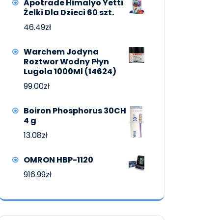
Apotrade Himalyo Yetti
Żelki Dla Dzieci 60 szt.
46.49
zł
Warchem Jodyna
Roztwor Wodny Płyn
Lugola 1000Ml (14624)
99.00
zł
Boiron Phosphorus 30CH
4 g
13.08
zł
OMRON HBP-1120
916.99
zł