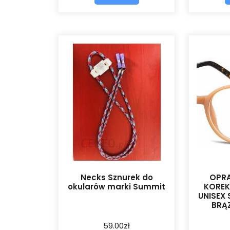
Necks Sznurek do
OPRA
okularów marki Summit
KOREK
UNISEX
BRĄ
59.00
zł