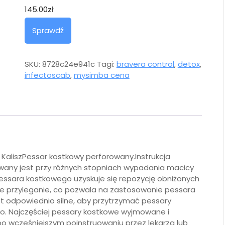
145.00
zł
Sprawdź
SKU:
8728c24e941c
Tagi:
bravera control
,
detox
,
infectoscab
,
mysimba cena
0 KaliszPessar kostkowy perforowany.Instrukcja
wany jest przy różnych stopniach wypadania macicy
ssara kostkowego uzyskuje się repozycję obniżonych
e przyleganie, co pozwala na zastosowanie pessara
t odpowiednio silne, aby przytrzymać pessary
o. Najczęściej pessary kostkowe wyjmowane i
po wcześniejszym poinstruowaniu przez lekarza lub