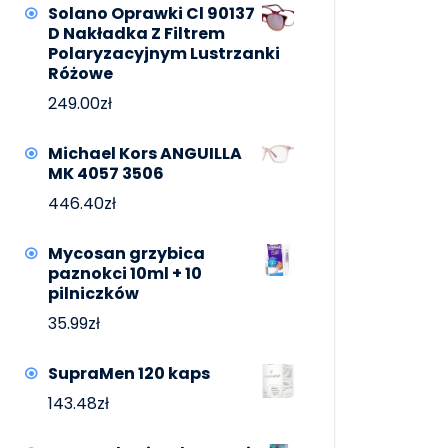
Solano Oprawki Cl 90137
D Nakładka Z Filtrem
Polaryzacyjnym Lustrzanki
Różowe
249.00
zł
Michael Kors ANGUILLA
MK 4057 3506
446.40
zł
Mycosan grzybica
paznokci 10ml + 10
pilniczków
35.99
zł
SupraMen 120 kaps
143.48
zł