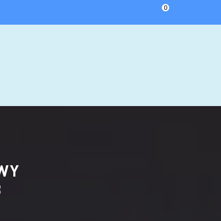
0
WY
3