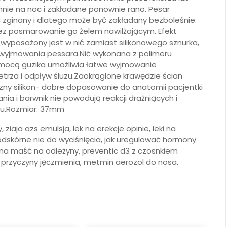
nnie na noc i zakładane ponownie rano. Pesar
ć zginany i dlatego może być zakładany bezboleśnie.
ez posmarowanie go żelem nawilżającym. Efekt
 wyposażony jest w nić zamiast silikonowego sznurka,
 wyjmowania pessara.Nić wykonana z polimeru
mocą guzika umożliwia łatwe wyjmowanie
trza i odpływ śluzu.Zaokrąglone krawędzie ścian
yczny silikon- dobre dopasowanie do anatomii pacjentki
nia i barwnik nie powodują reakcji drażniących i
mu.Rozmiar: 37mm
iaja azs emulsja, lek na erekcje opinie, leki na
odskórne nie do wyciśnięcia, jak uregulować hormony
zna maść na odleżyny, preventic d3 z czosnkiem
, przyczyny jęczmienia, metmin aerozol do nosa,