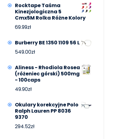
Rocktape Taśma
Kinezjologiczna 5
Cmx5M Rolka Różne Kolory
69.99
zł
Burberry BE 1350 1109 56 L
549.00
zł
Aliness - Rhodiola Rosea
(różeniec górski) 500mg
- 100caps
49.90
zł
Okulary korekcyjne Polo
Ralph Lauren PP 8036
9370
294.52
zł