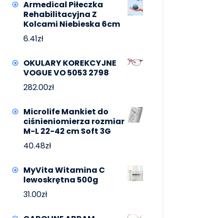
Armedical Piłeczka
Rehabilitacyjna Z
Kolcami Niebieska 6cm
6.41
zł
OKULARY KOREKCYJNE
VOGUE VO 5053 2798
282.00
zł
Microlife Mankiet do
ciśnieniomierza rozmiar
M-L 22-42 cm Soft 3G
40.48
zł
MyVita Witamina C
lewoskrętna 500g
31.00
zł