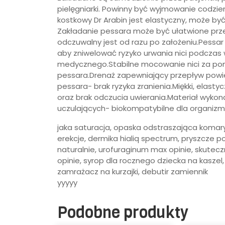
pielęgniarki. Powinny być wyjmowanie codzie
kostkowy Dr Arabin jest elastyczny, może by
Zakładanie pessara może być ułatwione prz
odczuwalny jest od razu po założeniu.Pessar
aby zniwelować ryzyko urwania nici podczas
medycznego.Stabilne mocowanie nici za po
pessara.Drenaż zapewniający przepływ powie
pessara- brak ryzyka zranienia.Miękki, elast
oraz brak odczucia uwierania.Materiał wykona
uczulających- biokompatybilne dla organiz
jaka saturacja, opaska odstraszająca komary, z
erekcje, dermika hialiq spectrum, pryszcze p
naturalnie, urofuraginum max opinie, skutec
opinie, syrop dla rocznego dziecka na kaszel
zamrażacz na kurzajki, debutir zamiennik
yyyyy
Podobne produkty