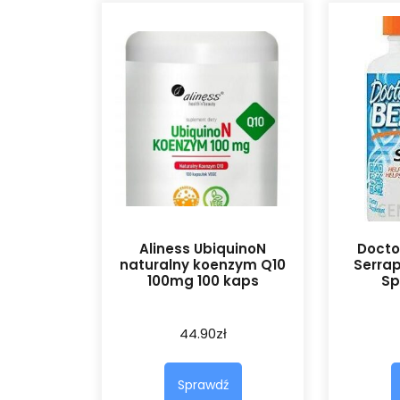
Aliness UbiquinoN
Docto
naturalny koenzym Q10
Serra
100mg 100 kaps
Sp
44.90
zł
Sprawdź