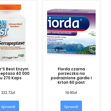
r’S Best Enzym
Fiorda czarna
peptaza 40 000
porzeczka na
u 270 Kaps
podrażnione gardło i
krtań 60 past
222.72
zł
19.90
zł
Sprawdź
Sprawdź