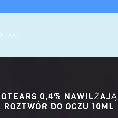
EP
BLOG
POTEARS 0,4% NAWILŻAJĄ
ROZTWÓR DO OCZU 10ML