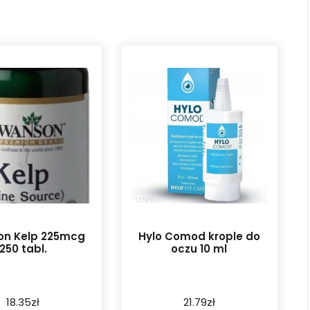
on Kelp 225mcg
Hylo Comod krople do
250 tabl.
oczu 10 ml
18.35
zł
21.79
zł