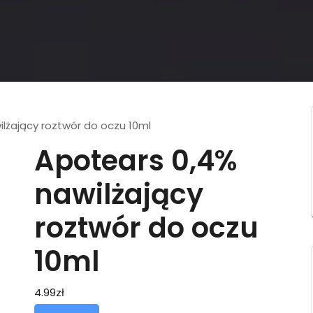
lżający roztwór do oczu 10ml
Apotears 0,4%
nawilżający
roztwór do oczu
10ml
4.99
zł