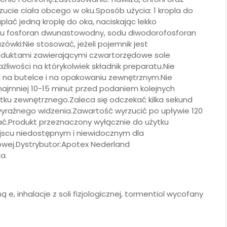
czucie ciała obcego w oku.Sposób użycia: 1 kropla do
plać jedną kroplę do oka, naciskając lekko
isodu fosforan dwunastowodny, sodu diwodorofosforan
wki:Nie stosować, jeżeli pojemnik jest
oduktami zawierającymi czwartorzędowe sole
iwości na którykolwiek składnik preparatu.Nie
 na butelce i na opakowaniu zewnętrznym.Nie
ajmniej 10-15 minut przed podaniem kolejnych
ku zewnętrznego.Zaleca się odczekać kilka sekund
raźnego widzenia.Zawartość wyrzucić po upływie 120
kać.Produkt przeznaczony wyłącznie do użytku
scu niedostępnym i niewidocznym dla
wej.Dystrybutor:Apotex Nederland
a.
ną e, inhalacje z soli fizjologicznej, tormentiol wycofany