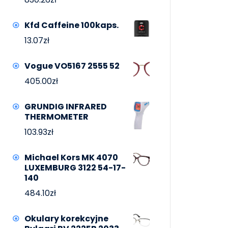
Kfd Caffeine 100kaps.
13.07
zł
Vogue VO5167 2555 52
405.00
zł
GRUNDIG INFRARED
THERMOMETER
103.93
zł
Michael Kors MK 4070
LUXEMBURG 3122 54-17-
140
484.10
zł
Okulary korekcyjne