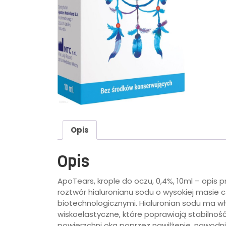
Opis
Opis
ApoTears, krople do oczu, 0,4%, 10ml – opis
roztwór hialuronianu sodu o wysokiej masi
biotechnologicznymi. Hialuronian sodu ma 
wiskoelastyczne, które poprawiają stabilnoś
powierzchni oka poprzez nawilżenie, nawodnie