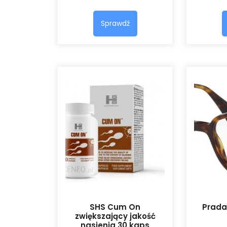
Sprawdź
SHS Cum On
Prada
zwiększający jakość
nasienia 30 kaps