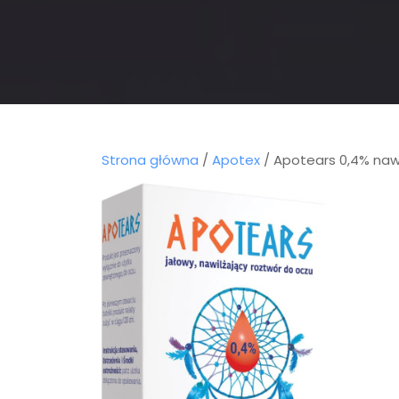
Strona główna
/
Apotex
/ Apotears 0,4% nawi