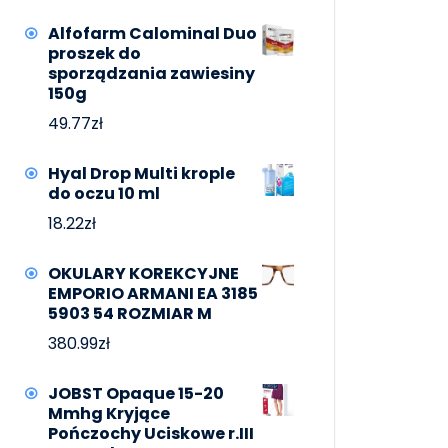
Alfofarm Calominal Duo
proszek do
sporządzania zawiesiny
150g
49.77
zł
Hyal Drop Multi krople
do oczu 10 ml
18.22
zł
OKULARY KOREKCYJNE
EMPORIO ARMANI EA 3185
5903 54 ROZMIAR M
380.99
zł
JOBST Opaque 15-20
Mmhg Kryjące
Pończochy Uciskowe r.III