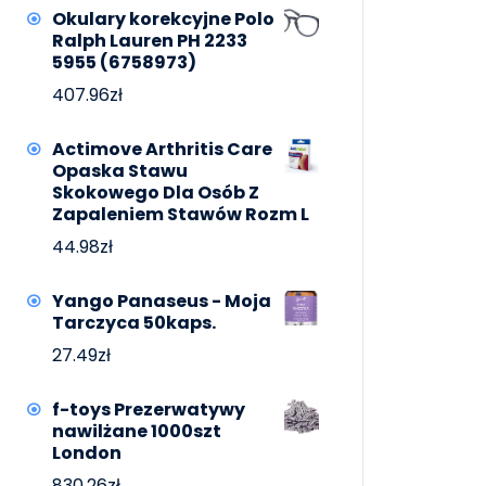
Okulary korekcyjne Polo
Ralph Lauren PH 2233
5955 (6758973)
407.96
zł
Actimove Arthritis Care
Opaska Stawu
Skokowego Dla Osób Z
Zapaleniem Stawów Rozm L
44.98
zł
Yango Panaseus - Moja
Tarczyca 50kaps.
27.49
zł
f-toys Prezerwatywy
nawilżane 1000szt
London
830.26
zł