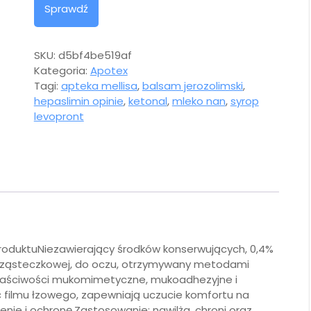
Sprawdź
SKU:
d5bf4be519af
Kategoria:
Apotex
Tagi:
apteka mellisa
,
balsam jerozolimski
,
hepaslimin opinie
,
ketonal
,
mleko nan
,
syrop
levopront
 produktuNiezawierający środków konserwujących, 0,4%
e cząsteczkowej, do oczu, otrzymywany metodami
właściwości mukomimetyczne, mukoadhezyjne i
ć filmu łzowego, zapewniają uczucie komfortu na
nie i ochronę.Zastosowanie: nawilża, chroni oraz