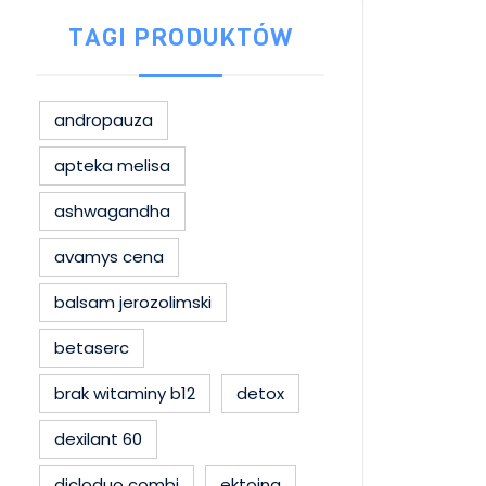
TAGI PRODUKTÓW
andropauza
apteka melisa
ashwagandha
avamys cena
balsam jerozolimski
betaserc
brak witaminy b12
detox
dexilant 60
dicloduo combi
ektoina