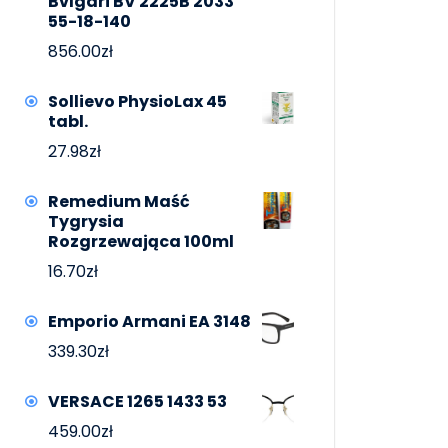
Bvlgari BV 2225B 2033
55-18-140
856.00
zł
Sollievo PhysioLax 45
tabl.
27.98
zł
Remedium Maść
Tygrysia
Rozgrzewająca 100ml
16.70
zł
Emporio Armani EA 3148
339.30
zł
VERSACE 1265 1433 53
459.00
zł