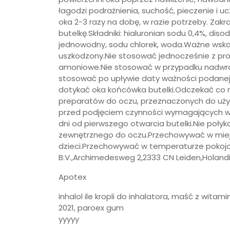
łagodzi podrażnienia, suchość, pieczenie i u
oka 2-3 razy na dobę, w razie potrzeby. Zakra
butelkę.Składniki: hialuronian sodu 0,4%, d
jednowodny, sodu chlorek, woda.Ważne wskazó
uszkodzony.Nie stosować jednocześnie z pr
amoniowe.Nie stosować w przypadku nadwrażl
stosować po upływie daty ważności podanej
dotykać oka końcówka butelki.Odczekać co n
preparatów do oczu, przeznaczonych do użyt
przed podjęciem czynności wymagających wy
dni od pierwszego otwarcia butelki.Nie poły
zewnętrznego do oczu.Przechowywać w miej
dzieci.Przechowywać w temperaturze pokojo
B.V.,Archimedesweg 2,2333 CN Leiden,Holandi
Apotex
inhalol ile kropli do inhalatora, maść z witami
2021, paroex gum
yyyyy