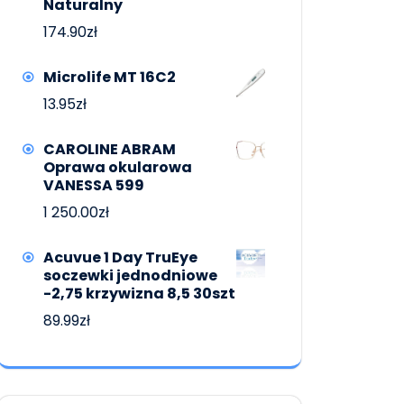
Naturalny
174.90
zł
Microlife MT 16C2
13.95
zł
CAROLINE ABRAM
Oprawa okularowa
VANESSA 599
1 250.00
zł
Acuvue 1 Day TruEye
soczewki jednodniowe
-2,75 krzywizna 8,5 30szt
89.99
zł