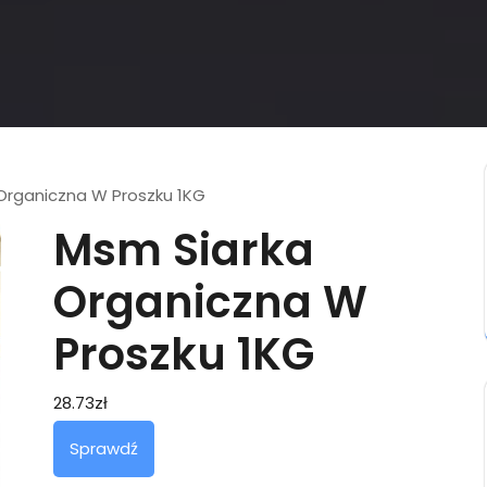
Organiczna W Proszku 1KG
Msm Siarka
Organiczna W
Proszku 1KG
28.73
zł
Sprawdź