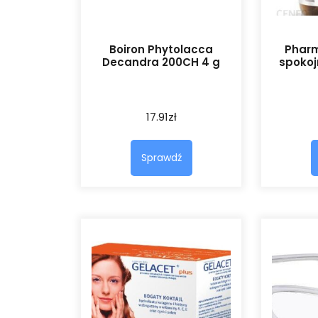
Boiron Phytolacca
Pharm
Decandra 200CH 4 g
spokoj
17.91
zł
Sprawdź