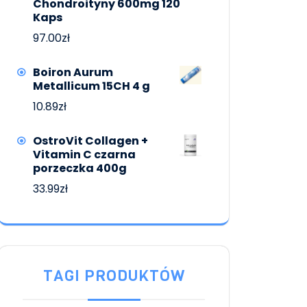
Chondroityny 600mg 120
Kaps
97.00
zł
Boiron Aurum
Metallicum 15CH 4 g
10.89
zł
OstroVit Collagen +
Vitamin C czarna
porzeczka 400g
33.99
zł
TAGI PRODUKTÓW