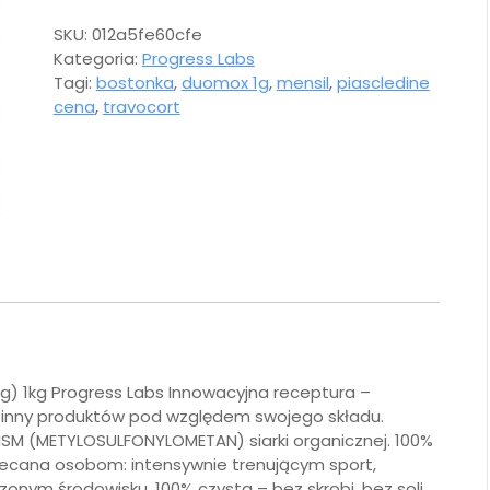
SKU:
012a5fe60cfe
Kategoria:
Progress Labs
Tagi:
bostonka
,
duomox 1g
,
mensil
,
piascledine
cena
,
travocort
g) 1kg Progress Labs Innowacyjna receptura –
 inny produktów pod względem swojego składu.
M (METYLOSULFONYLOMETAN) siarki organicznej. 100%
Polecana osobom: intensywnie trenującym sport,
onym środowisku. 100% czysta – bez skrobi, bez soli,