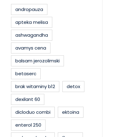
andropauza
apteka melisa
ashwagandha
avamys cena
balsam jerozolimski
betaserc
brak witaminy b12
detox
dexilant 60
dicloduo combi
ektoina
enterol 250