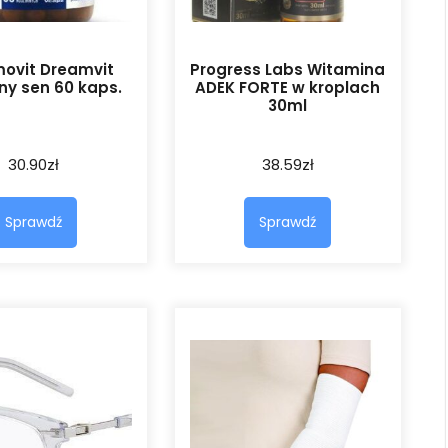
ovit Dreamvit
Progress Labs Witamina
ny sen 60 kaps.
ADEK FORTE w kroplach
30ml
30.90
zł
38.59
zł
Sprawdź
Sprawdź