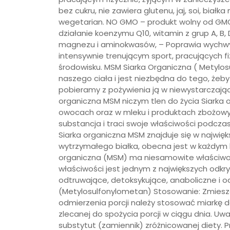
bez cukru, nie zawiera glutenu, jaj, soi, biał
wegetarian. NO GMO – produkt wolny od GMO.
działanie koenzymu Q10, witamin z grup A, B, 
magnezu i aminokwasów, – Poprawia wychwy
intensywnie trenującym sport, pracujących 
środowisku. MSM Siarka Organiczna ( Metylo
naszego ciała i jest niezbędna do tego, żeb
pobieramy z pożywienia ją w niewystarczając
organiczna MSM niczym tlen do życia Siarka
owocach oraz w mleku i produktach zbożowyc
substancja i traci swoje właściwości podcza
Siarka organiczna MSM znajduje się w najwięk
wytrzymałego białka, obecna jest w każdym b
organiczna (MSM) ma niesamowite właściwośc
właściwości jest jednym z największych odkr
odtruwające, detoksykujące, anaboliczne i 
(Metylosulfonylometan) Stosowanie: Zmieszać
odmierzenia porcji należy stosować miarkę 
zlecanej do spożycia porcji w ciągu dnia. U
substytut (zamiennik) zróżnicowanej diety. Pr