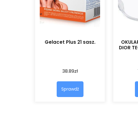
Gelacet Plus 21 sasz.
OKULA
DIOR T
38.89
zł
Sprawdź