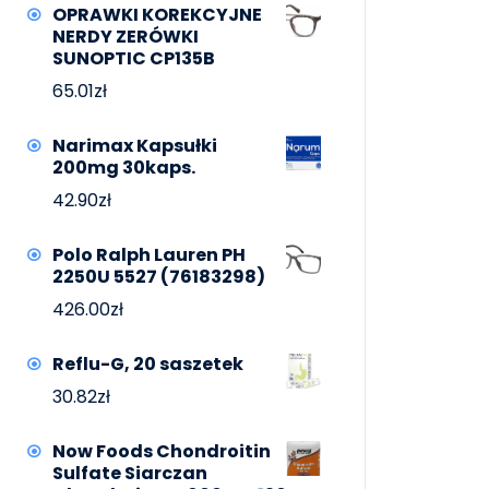
OPRAWKI KOREKCYJNE
NERDY ZERÓWKI
SUNOPTIC CP135B
65.01
zł
Narimax Kapsułki
200mg 30kaps.
42.90
zł
Polo Ralph Lauren PH
2250U 5527 (76183298)
426.00
zł
Reflu-G, 20 saszetek
30.82
zł
Now Foods Chondroitin
Sulfate Siarczan