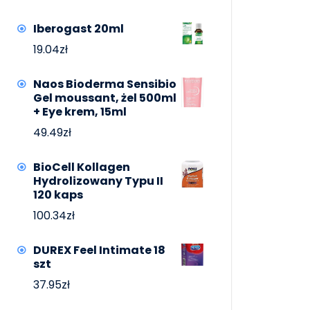
Iberogast 20ml
19.04
zł
Naos Bioderma Sensibio
Gel moussant, żel 500ml
+ Eye krem, 15ml
49.49
zł
BioCell Kollagen
Hydrolizowany Typu II
120 kaps
100.34
zł
DUREX Feel Intimate 18
szt
37.95
zł