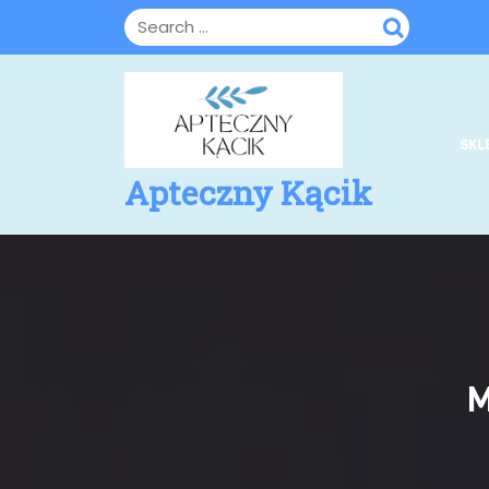
Skip
to
content
SKL
Apteczny Kącik