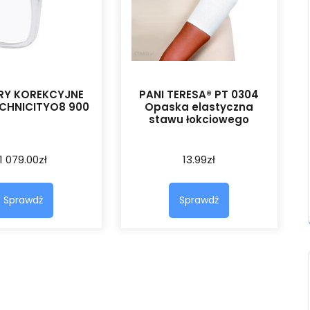
RY KOREKCYJNE
PANI TERESA® PT 0304
ECHNICITYO8 900
Opaska elastyczna
stawu łokciowego
1 079.00
zł
13.99
zł
Sprawdź
Sprawdź