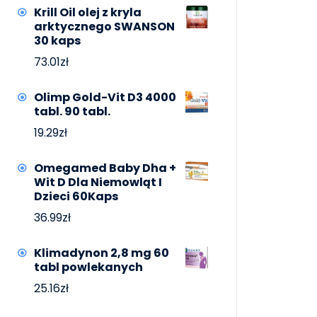
Krill Oil olej z kryla
arktycznego SWANSON
30 kaps
73.01
zł
Olimp Gold-Vit D3 4000
tabl. 90 tabl.
19.29
zł
Omegamed Baby Dha +
Wit D Dla Niemowląt I
Dzieci 60Kaps
36.99
zł
Klimadynon 2,8 mg 60
tabl powlekanych
25.16
zł