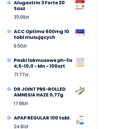
Alugastrin 3 Forte 20
Sasz
35.99
zł
ACC Optima 600mg 10
tabl musujących
9.50
zł
Paski lakmusowe ph-fix
4,5-10,0 - Mn - 100szt
71.77
zł
DR JOINT PRE-ROLLED
AMNESIA HAZE 0,77g
17.99
zł
APAP REGULAR 100 tabl.
24.81
zł