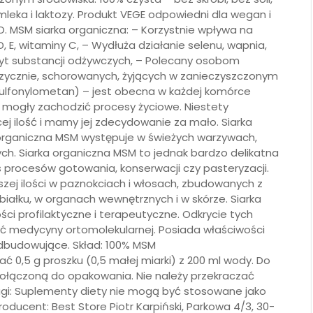
ka mleka i laktozy. Produkt VEGE odpowiedni dla wegan i
 MSM siarka organiczna: – Korzystnie wpływa na
D, E, witaminy C, – Wydłuża działanie selenu, wapnia,
t substancji odżywczych, – Polecany osobom
fizycznie, schorowanych, żyjących w zanieczyszczonym
sulfonylometan) – jest obecna w każdej komórce
y mogły zachodzić procesy życiowe. Niestety
ej ilość i mamy jej zdecydowanie za mało. Siarka
 organiczna MSM występuje w świeżych warzywach,
h. Siarka organiczna MSM to jednak bardzo delikatna
s procesów gotowania, konserwacji czy pasteryzacji.
szej ilości w paznokciach i włosach, zbudowanych z
iałku, w organach wewnętrznych i w skórze. Siarka
i profilaktyczne i terapeutyczne. Odkrycie tych
yć medycyny ortomolekularnej. Posiada właściwości
odbudowujące. Skład: 100% MSM
 0,5 g proszku (0,5 małej miarki) z 200 ml wody. Do
dołączoną do opakowania. Nie należy przekraczać
wagi: Suplementy diety nie mogą być stosowane jako
oducent: Best Store Piotr Karpiński, Parkowa 4/3, 30-