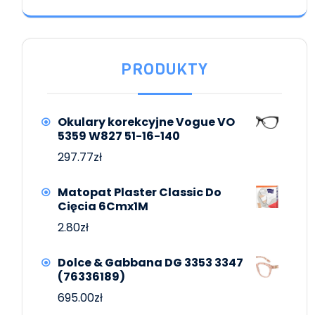
PRODUKTY
Okulary korekcyjne Vogue VO
5359 W827 51-16-140
297.77
zł
Matopat Plaster Classic Do
Cięcia 6Cmx1M
2.80
zł
Dolce & Gabbana DG 3353 3347
(76336189)
695.00
zł