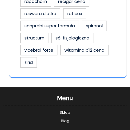
rapacholin
recigar cena
roswera ulotka
roticox
sanprobi super formuła
spironol
structum
sól fizjologiczna
vicebrol forte
witamina b12 cena
zirid
Menu
Sklep
Blog