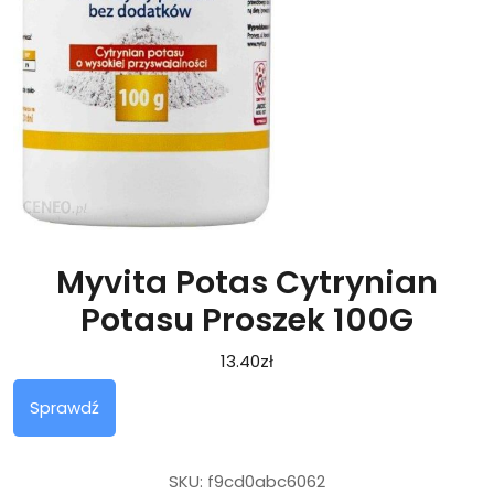
Myvita Potas Cytrynian
Potasu Proszek 100G
13.40
zł
Sprawdź
SKU:
f9cd0abc6062