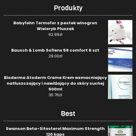
Produkty
Babyfehn Termofor z pestek winogron
Wieloryb Pluszak
62.99
zł
Bausch & Lomb Soflens 59 comfort 6 szt
29.00
zł
Bioderma Atoderm Creme Krem wzmacniający
natłuszczający i nawilżający do skóry suchej
500ml
35.76
zł
Best
Swanson Beta-Sitosterol Maximum Strength
120 kaps