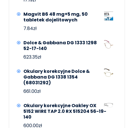
Magvit B6 48 mg+5 mg, 50
tabletek dojelitowych
7.84
zł
Dolce & Gabbana DG 1333 1298
52-17-140
623.35
zł
Okulary korekcyjne Dolce &
Gabbana DG 1338 1354
(68031292)
661.00
zł
Okulary korekcyjne Oakley OX
5152 WIRE TAP 2.0 RX 515204 56-19-
140
600.00
zł