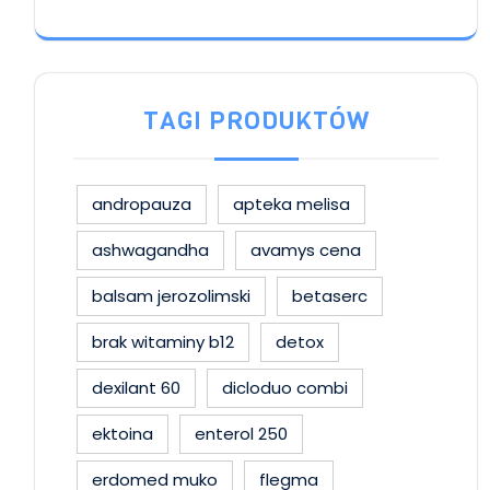
TAGI PRODUKTÓW
andropauza
apteka melisa
ashwagandha
avamys cena
balsam jerozolimski
betaserc
brak witaminy b12
detox
dexilant 60
dicloduo combi
ektoina
enterol 250
erdomed muko
flegma