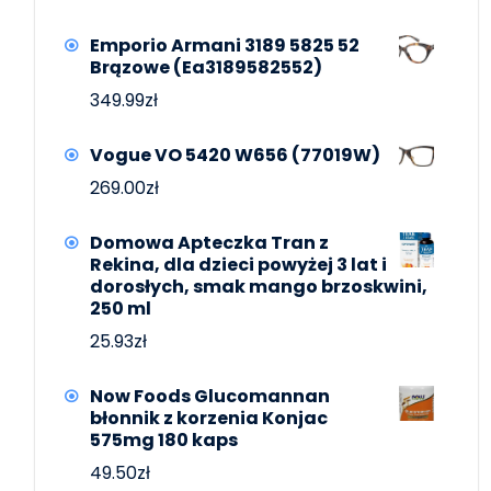
Emporio Armani 3189 5825 52
Brązowe (Ea3189582552)
349.99
zł
Vogue VO 5420 W656 (77019W)
269.00
zł
Domowa Apteczka Tran z
Rekina, dla dzieci powyżej 3 lat i
dorosłych, smak mango brzoskwini,
250 ml
25.93
zł
Now Foods Glucomannan
błonnik z korzenia Konjac
575mg 180 kaps
49.50
zł