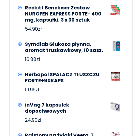
Reckitt Benckiser Zestaw
NUROFEN EXPRESS FORTE- 400
mg, kapsułki, 3 x 30 sztuk
54.90
zł
Symdiab Glukoza płynna,
aromat truskawkowy, 10 sasz.
16.88
zł
Herbapol SPALACZ TŁUSZCZU
FORTE+90KAPS
19.99
zł
inVag 7 kapsułek
dopochwowych
24.90
zł
Rajstopy na żylaki Veera, 1.