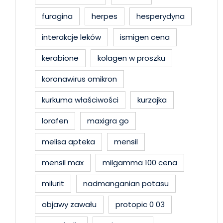
furagina
herpes
hesperydyna
interakcje leków
ismigen cena
kerabione
kolagen w proszku
koronawirus omikron
kurkuma właściwości
kurzajka
lorafen
maxigra go
melisa apteka
mensil
mensil max
milgamma 100 cena
milurit
nadmanganian potasu
objawy zawału
protopic 0 03