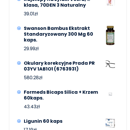
klasa, 70DEN 3 Naturalny
39.01
zł
Swanson Bambus Ekstrakt
Standaryzowany 300 Mg 60
kaps.
29.99
zł
Okulary korekcyjne Prada PR
03YV 1AB1O1 (6763931)
580.28
zł
Formeds Bicaps Silica + Krzem
60kaps.
43.43
zł
Ligunin 60 kaps
17.19
zł