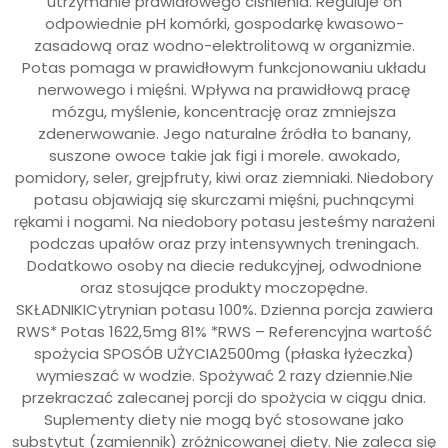
utrzymanie prawidłowego ciśnienia. Reguluje on
odpowiednie pH komórki, gospodarkę kwasowo-
zasadową oraz wodno-elektrolitową w organizmie.
Potas pomaga w prawidłowym funkcjonowaniu układu
nerwowego i mięśni. Wpływa na prawidłową pracę
mózgu, myślenie, koncentrację oraz zmniejsza
zdenerwowanie. Jego naturalne źródła to banany,
suszone owoce takie jak figi i morele. awokado,
pomidory, seler, grejpfruty, kiwi oraz ziemniaki. Niedobory
potasu objawiają się skurczami mięśni, puchnącymi
rękami i nogami. Na niedobory potasu jesteśmy narażeni
podczas upałów oraz przy intensywnych treningach.
Dodatkowo osoby na diecie redukcyjnej, odwodnione
oraz stosujące produkty moczopędne.
SKŁADNIKICytrynian potasu 100%. Dzienna porcja zawiera
RWS* Potas 1622,5mg 81% *RWS – Referencyjna wartość
spożycia SPOSÓB UŻYCIA2500mg (płaska łyżeczka)
wymieszać w wodzie. Spożywać 2 razy dziennie.Nie
przekraczać zalecanej porcji do spożycia w ciągu dnia.
Suplementy diety nie mogą być stosowane jako
substytut (zamiennik) zróżnicowanej diety. Nie zaleca się