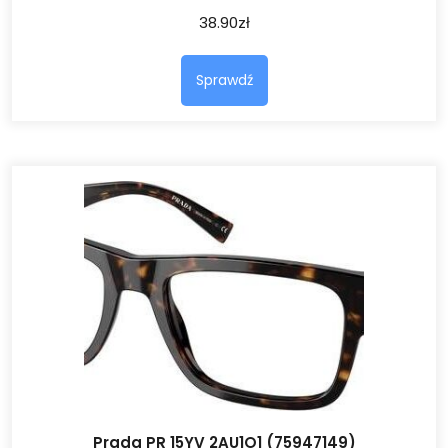
38.90
zł
Sprawdź
Prada PR 15YV 2AU1O1 (75947149)