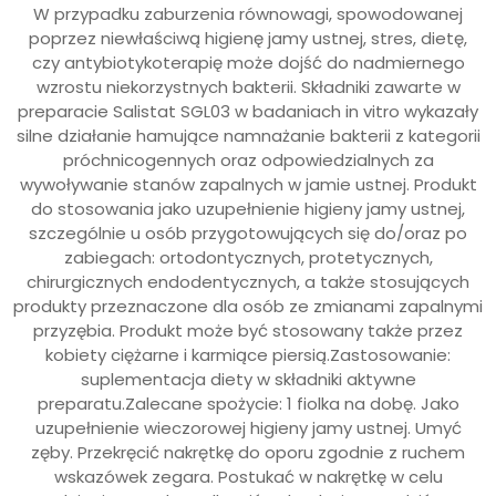
W przypadku zaburzenia równowagi, spowodowanej
poprzez niewłaściwą higienę jamy ustnej, stres, dietę,
czy antybiotykoterapię może dojść do nadmiernego
wzrostu niekorzystnych bakterii. Składniki zawarte w
preparacie Salistat SGL03 w badaniach in vitro wykazały
silne działanie hamujące namnażanie bakterii z kategorii
próchnicogennych oraz odpowiedzialnych za
wywoływanie stanów zapalnych w jamie ustnej. Produkt
do stosowania jako uzupełnienie higieny jamy ustnej,
szczególnie u osób przygotowujących się do/oraz po
zabiegach: ortodontycznych, protetycznych,
chirurgicznych endodentycznych, a także stosujących
produkty przeznaczone dla osób ze zmianami zapalnymi
przyzębia. Produkt może być stosowany także przez
kobiety ciężarne i karmiące piersią.Zastosowanie:
suplementacja diety w składniki aktywne
preparatu.Zalecane spożycie: 1 fiolka na dobę. Jako
uzupełnienie wieczorowej higieny jamy ustnej. Umyć
zęby. Przekręcić nakrętkę do oporu zgodnie z ruchem
wskazówek zegara. Postukać w nakrętkę w celu