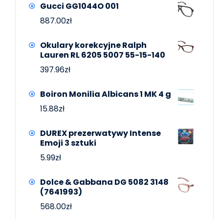
Gucci GG1044O 001
887.00
zł
Okulary korekcyjne Ralph
Lauren RL 6205 5007 55-15-140
397.96
zł
Boiron Monilia Albicans 1 MK 4 g
15.88
zł
DUREX prezerwatywy Intense
Emoji 3 sztuki
5.99
zł
Dolce & Gabbana DG 5082 3148
(7641993)
568.00
zł