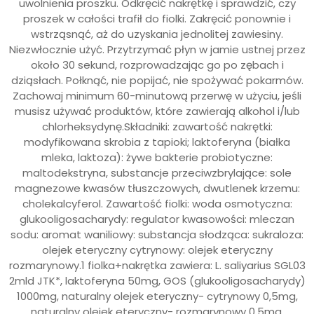
uwolnienia proszku. Odkręcić nakrętkę i sprawdzić, czy
proszek w całości trafił do fiolki. Zakręcić ponownie i
wstrząsnąć, aż do uzyskania jednolitej zawiesiny.
Niezwłocznie użyć. Przytrzymać płyn w jamie ustnej przez
około 30 sekund, rozprowadzając go po zębach i
dziąsłach. Połknąć, nie popijać, nie spożywać pokarmów.
Zachowaj minimum 60-minutową przerwę w użyciu, jeśli
musisz używać produktów, które zawierają alkohol i/lub
chlorheksydynę.Składniki: zawartość nakrętki:
modyfikowana skrobia z tapioki; laktoferyna (białka
mleka, laktoza): żywe bakterie probiotyczne:
maltodekstryna, substancje przeciwzbrylające: sole
magnezowe kwasów tłuszczowych, dwutlenek krzemu:
cholekalcyferol. Zawartość fiolki: woda osmotyczna:
glukooligosacharydy: regulator kwasowości: mleczan
sodu: aromat waniliowy: substancja słodząca: sukraloza:
olejek eteryczny cytrynowy: olejek eteryczny
rozmarynowy.1 fiolka+nakrętka zawiera: L. saliyarius SGL03
2mld JTK*, laktoferyna 50mg, GOS (glukooligosacharydy)
1000mg, naturalny olejek eteryczny- cytrynowy 0,5mg,
naturalny olejek eteryczny- rozmarynowy 0,5mg,