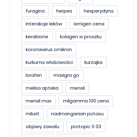
furagina
herpes
hesperydyna
interakcje leków
ismigen cena
kerabione
kolagen w proszku
koronawirus omikron
kurkuma właściwości
kurzajka
lorafen
maxigra go
melisa apteka
mensil
mensil max
milgamma 100 cena
milurit
nadmanganian potasu
objawy zawału
protopic 0 03