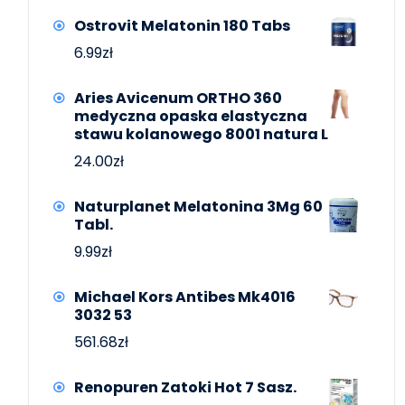
Ostrovit Melatonin 180 Tabs
6.99
zł
Aries Avicenum ORTHO 360
medyczna opaska elastyczna
stawu kolanowego 8001 natura L
24.00
zł
Naturplanet Melatonina 3Mg 60
Tabl.
9.99
zł
Michael Kors Antibes Mk4016
3032 53
561.68
zł
Renopuren Zatoki Hot 7 Sasz.