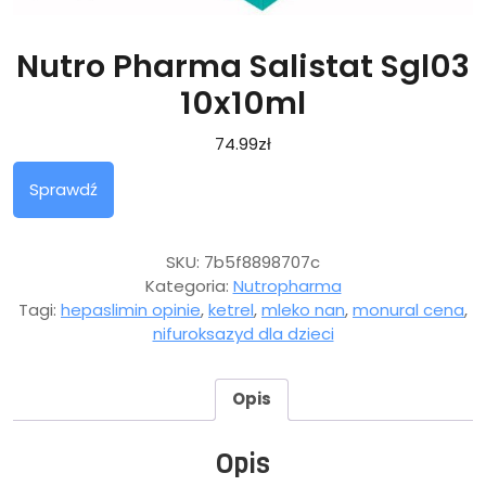
Nutro Pharma Salistat Sgl03
10x10ml
74.99
zł
Sprawdź
SKU:
7b5f8898707c
Kategoria:
Nutropharma
Tagi:
hepaslimin opinie
,
ketrel
,
mleko nan
,
monural cena
,
nifuroksazyd dla dzieci
Opis
Opis