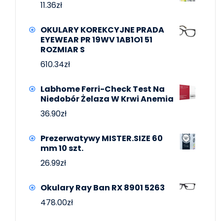
11.36
zł
OKULARY KOREKCYJNE PRADA
EYEWEAR PR 19WV 1AB1O1 51
ROZMIAR S
610.34
zł
Labhome Ferri-Check Test Na
Niedobór Żelaza W Krwi Anemia
36.90
zł
Prezerwatywy MISTER.SIZE 60
mm 10 szt.
26.99
zł
Okulary Ray Ban RX 8901 5263
478.00
zł