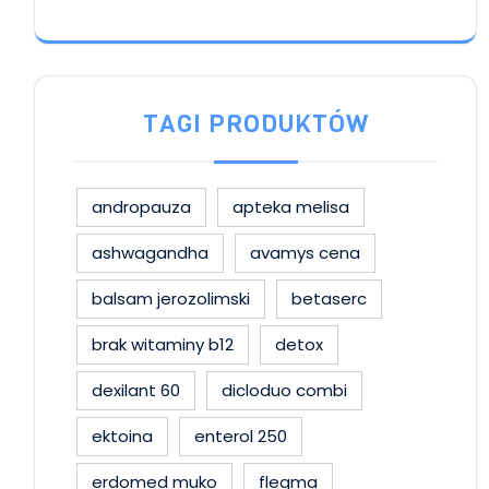
TAGI PRODUKTÓW
andropauza
apteka melisa
ashwagandha
avamys cena
balsam jerozolimski
betaserc
brak witaminy b12
detox
dexilant 60
dicloduo combi
ektoina
enterol 250
erdomed muko
flegma