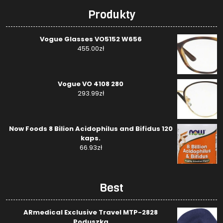
Produkty
Vogue Glasses VO5152 W656
455.00
zł
Vogue VO 4108 280
293.99
zł
Now Foods 8 Bilion Acidophilus and Bifidus 120
kaps.
66.93
zł
Best
ARmedical Exclusive Travel MTP-2828
Poduszka