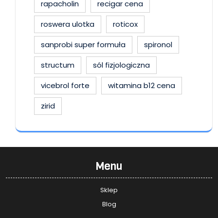
rapacholin
recigar cena
roswera ulotka
roticox
sanprobi super formuła
spironol
structum
sól fizjologiczna
vicebrol forte
witamina b12 cena
zirid
Menu
Sklep
Blog