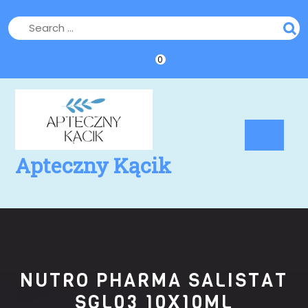
Skip
to
content
0
Op
Bu
Apteczny Kącik
NUTRO PHARMA SALISTAT
SGL03 10X10ML