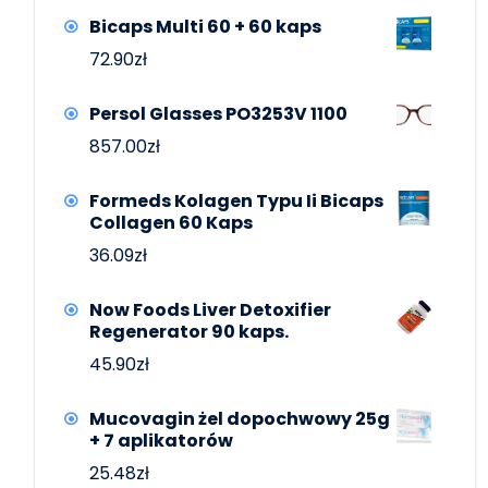
Bicaps Multi 60 + 60 kaps
72.90
zł
Persol Glasses PO3253V 1100
857.00
zł
Formeds Kolagen Typu Ii Bicaps
Collagen 60 Kaps
36.09
zł
Now Foods Liver Detoxifier
Regenerator 90 kaps.
45.90
zł
Mucovagin żel dopochwowy 25g
+ 7 aplikatorów
25.48
zł