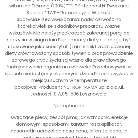
witamina D 5mcg (100%)***JTK-Jednostki Tworzące
Kolonie.*RWS- Referencyjna Wartość
Spożycia.Przeciwwskazania: nadwrażliwość na
którekolwiek ze składników preparatu.Ważne
wskazówki:Nie należy przekraczać zalecanej porcji do
spożycia w ciągu dnia.Suplementy diety nie mogą być
stosowane jako substytut (zamiennik) zróżnicowanej
diety.Zrównoważony sposób żywienia oraz prowadzenie
zdrowego trybu życia są ważne dla prawidłowego
funkcjonowania organizmu człowieka.Przechowywać w
sposób niedostępny dla małych dzieci.Przechowywać w
miejscu suchym w temperaturze
pokojowej.Producent:NUTROPHARMA Sp. z o.o.,ul.
Jedności 10 A,05-506 Lesznowola.
Nutropharma
swędzące plecy, zespół pims, jak wzmocnic erekcje
domowymi sposobami, tantum rosa aplikator,
nasometin aerozol do nosa cena, olfen żel cena, la
roche-posay cicaplast baume b5 spf 50