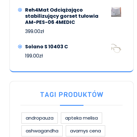
Reh4Mat Odciążająco
stabilizujący gorset tułowia
AM-PES-06 4MEDIC
399.00
zł
Solano S 10403 C
199.00
zł
TAGI PRODUKTÓW
andropauza
apteka melisa
ashwagandha
avamys cena