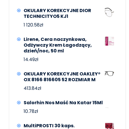
OKULARY KOREKCYJNE DIOR
TECHNICITYO5 KJ1
1 120.58
zł
Lirene, Cera naczynkowa,
Odżywczy Krem Łagodzący,
dzień/noc, 50 ml
14.49
zł
OKULARY KOREKCYJNE OAKLEY®
OX 8166 816605 52 ROZMIAR M
413.84
zł
Salorhin Nos Maść Na Katar 15Ml
10.78
zł
MultiPROSTI 30 kaps.