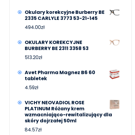
Okulary korekcyjne Burberry BE
2335 CARLYLE 3773 53-21-145
494.00
zł
OKULARY KOREKCYJNE
BURBERRY BE 2311 3358 53
513.20
zł
Avet Pharma Magnez B6 60
tabletek
4.59
zł
VICHY NEOVADIOL ROSE
PLATINUM Różany krem
wzmacniająco-rewitalizujący dla
skóry dojrzałej 50ml
84.57
zł