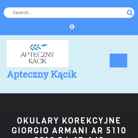
Skip
to
content
0
Op
Bu
Apteczny Kącik
OKULARY KOREKCYJNE
GIORGIO ARMANI AR 5110