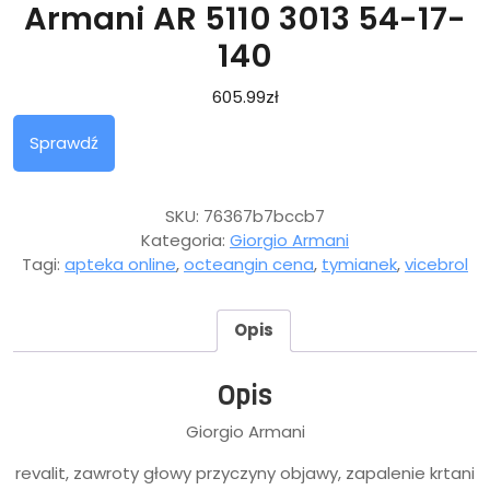
Armani AR 5110 3013 54-17-
140
605.99
zł
Sprawdź
SKU:
76367b7bccb7
Kategoria:
Giorgio Armani
Tagi:
apteka online
,
octeangin cena
,
tymianek
,
vicebrol
Opis
Opis
Giorgio Armani
revalit, zawroty głowy przyczyny objawy, zapalenie krtani