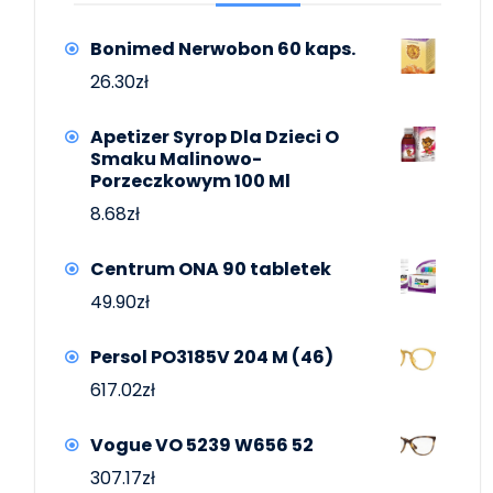
Bonimed Nerwobon 60 kaps.
26.30
zł
Apetizer Syrop Dla Dzieci O
Smaku Malinowo-
Porzeczkowym 100 Ml
8.68
zł
Centrum ONA 90 tabletek
49.90
zł
Persol PO3185V 204 M (46)
617.02
zł
Vogue VO 5239 W656 52
307.17
zł