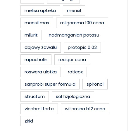
melisa apteka
mensil
mensil max
milgamma 100 cena
milurit
nadmanganian potasu
objawy zawału
protopic 0 03
rapacholin
recigar cena
roswera ulotka
roticox
sanprobi super formuła
spironol
structum
sól fizjologiczna
vicebrol forte
witamina b12 cena
zirid