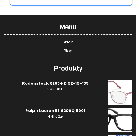
Menu
Sklep
Blog
Produkty
Rodenstock R2634 D 52-15-135
883.00
zł
Ralph Lauren RL 6209Q 5001
441.02
zł