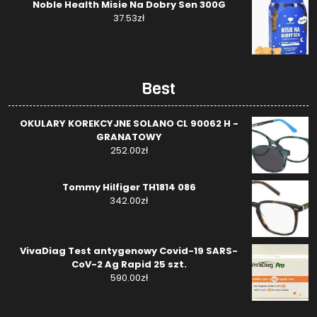
Noble Health Misie Na Dobry Sen 300G
37.53
zł
Best
OKULARY KOREKCYJNE SOLANO CL 90062 H -
GRANATOWY
252.00
zł
Tommy Hilfiger TH1814 086
342.00
zł
VivaDiag Test antygenowy Covid-19 SARS-
CoV-2 Ag Rapid 25 szt.
590.00
zł