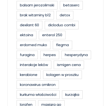
balsam jerozolimski
betaserc
brak witaminy b12
detox
dexilant 60
dicloduo combi
ektoina
enterol 250
erdomed muko
flegma
furagina
herpes
hesperydyna
interakcje leków
ismigen cena
kerabione
kolagen w proszku
koronawirus omikron
kurkuma właściwości
kurzajka
lorafen
maxigra go