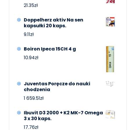
21.35
zł
Doppelherz aktiv Na sen
kapsułki 20 kaps.
9.11
zł
Boiron Ipeca 15CH 4 g
10.94
zł
Juventas Poręcze do nauki
chodzenia
1 659.51
zł
Ibuvit D3 2000 + K2 MK-7 Omega
3 x 30 kaps.
17.76
zł