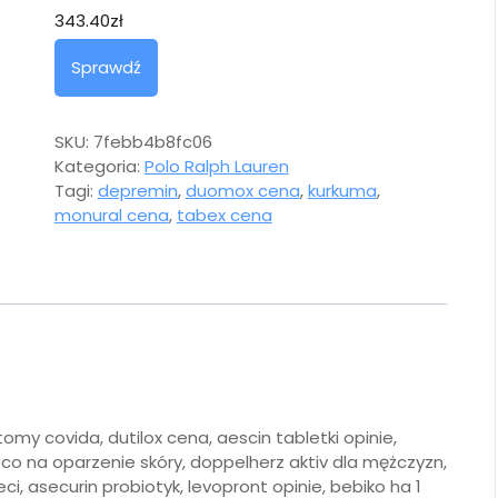
343.40
zł
Sprawdź
SKU:
7febb4b8fc06
Kategoria:
Polo Ralph Lauren
Tagi:
depremin
,
duomox cena
,
kurkuma
,
monural cena
,
tabex cena
omy covida, dutilox cena, aescin tabletki opinie,
co na oparzenie skóry, doppelherz aktiv dla mężczyzn,
i, asecurin probiotyk, levopront opinie, bebiko ha 1