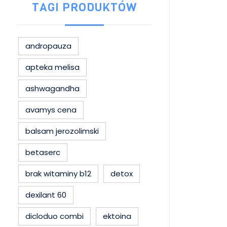
TAGI PRODUKTÓW
andropauza
apteka melisa
ashwagandha
avamys cena
balsam jerozolimski
betaserc
brak witaminy b12
detox
dexilant 60
dicloduo combi
ektoina