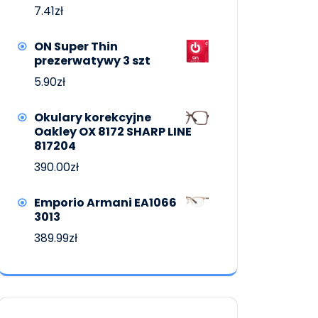
7.41
zł
ON Super Thin
prezerwatywy 3 szt
5.90
zł
Okulary korekcyjne
Oakley OX 8172 SHARP LINE
817204
390.00
zł
Emporio Armani EA1066
3013
389.99
zł