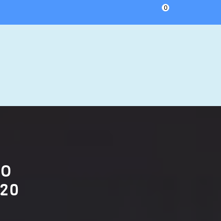
0
LO
20