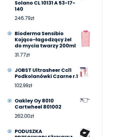
Solano CL 10131 A 53-17-
140
246.79
zł
Bioderma Sensibio
Kojąco-łagodzący żel
do mycia twarzy 200ml
31.77
zł
JOBST Ultrasheer Ccl1
Podkolanówki Czarne r.1
102.99
zł
Oakley Oy 8010
Cartwheel 801002
262.00
zł
PODUSZKA