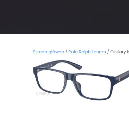
Strona główna
/
Polo Ralph Lauren
/ Okulary 