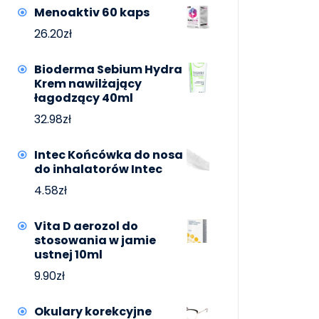
Menoaktiv 60 kaps
26.20
zł
Bioderma Sebium Hydra
Krem nawilżający
łagodzący 40ml
32.98
zł
Intec Końcówka do nosa
do inhalatorów Intec
4.58
zł
Vita D aerozol do
stosowania w jamie
ustnej 10ml
9.90
zł
Okulary korekcyjne