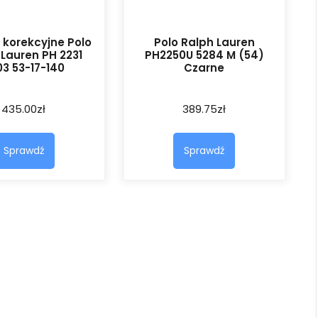
 korekcyjne Polo
Polo Ralph Lauren
 Lauren PH 2231
PH2250U 5284 M (54)
03 53-17-140
Czarne
435.00
zł
389.75
zł
Sprawdź
Sprawdź