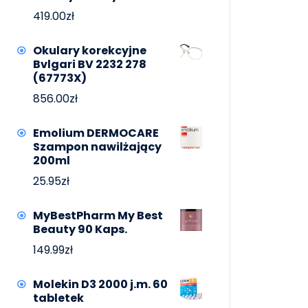
419.00
zł
Okulary korekcyjne
Bvlgari BV 2232 278
(67773X)
856.00
zł
Emolium DERMOCARE
Szampon nawilżający
200ml
25.95
zł
MyBestPharm My Best
Beauty 90 Kaps.
149.99
zł
Molekin D3 2000 j.m. 60
tabletek