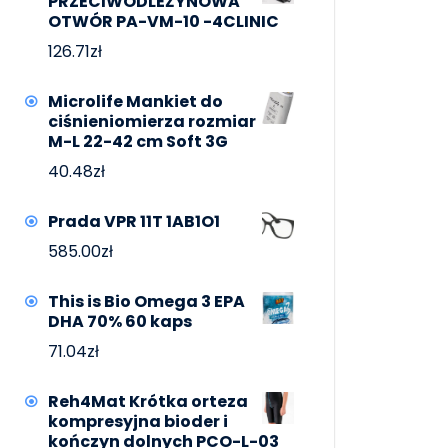
PRZECIWODLEŻYNOWA
OTWÓR PA-VM-10 -4CLINIC
126.71
zł
Microlife Mankiet do
ciśnieniomierza rozmiar
M-L 22-42 cm Soft 3G
40.48
zł
Prada VPR 11T 1AB1O1
585.00
zł
This is Bio Omega 3 EPA
DHA 70% 60 kaps
71.04
zł
Reh4Mat Krótka orteza
kompresyjna bioder i
kończyn dolnych PCO-L-03