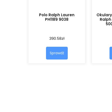
Polo Ralph Lauren
Okulary
PH1189 9038
Ralph
50
390.58
zł
Sprawdź