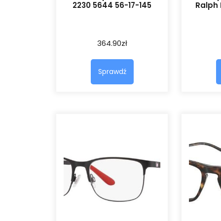
2230 5644 56-17-145
Ralph 
364.90
zł
Sprawdź