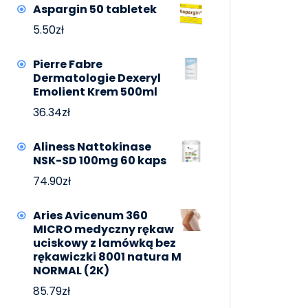
Aspargin 50 tabletek
5.50
zł
Pierre Fabre
Dermatologie Dexeryl
Emolient Krem 500ml
36.34
zł
Aliness Nattokinase
NSK-SD 100mg 60 kaps
74.90
zł
Aries Avicenum 360
MICRO medyczny rękaw
uciskowy z lamówką bez
rękawiczki 8001 natura M
NORMAL (2K)
85.79
zł