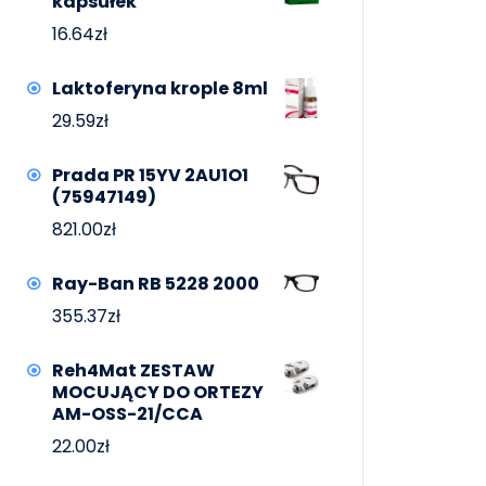
kapsułek
16.64
zł
Laktoferyna krople 8ml
29.59
zł
Prada PR 15YV 2AU1O1
(75947149)
821.00
zł
Ray-Ban RB 5228 2000
355.37
zł
Reh4Mat ZESTAW
MOCUJĄCY DO ORTEZY
AM-OSS-21/CCA
22.00
zł