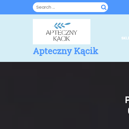
Skip
to
content
SKL
Apteczny Kącik