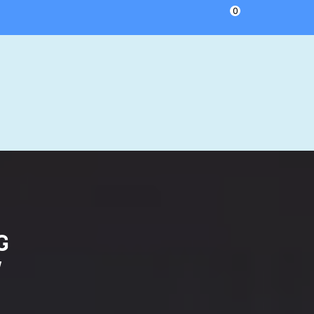
0
G
W