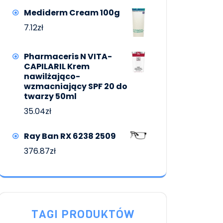
Mediderm Cream 100g
7.12
zł
Pharmaceris N VITA-
CAPILARIL Krem
nawilżająco-
wzmacniający SPF 20 do
twarzy 50ml
35.04
zł
Ray Ban RX 6238 2509
376.87
zł
TAGI PRODUKTÓW