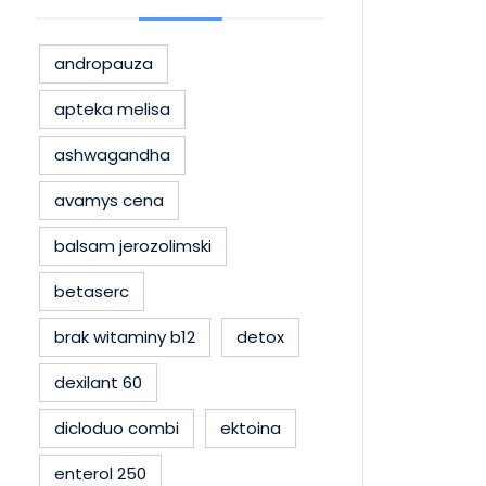
andropauza
apteka melisa
ashwagandha
avamys cena
balsam jerozolimski
betaserc
brak witaminy b12
detox
dexilant 60
dicloduo combi
ektoina
enterol 250