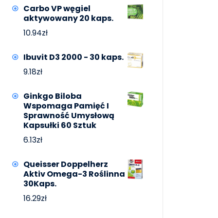
Carbo VP węgiel
aktywowany 20 kaps.
10.94
zł
Ibuvit D3 2000 - 30 kaps.
9.18
zł
Ginkgo Biloba
Wspomaga Pamięć I
Sprawność Umysłową
Kapsułki 60 Sztuk
6.13
zł
Queisser Doppelherz
Aktiv Omega-3 Roślinna
30Kaps.
16.29
zł