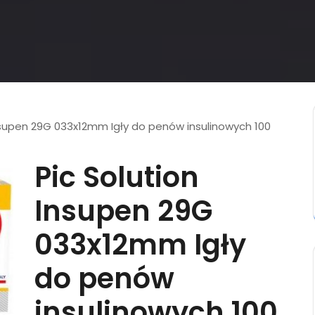
Insupen 29G 033x12mm Igły do penów insulinowych 100
Pic Solution
Insupen 29G
033x12mm Igły
do penów
insulinowych 100