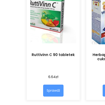
Ruttivinn C 90 tabletek
Herbap
cukr
6.64
zł
Sprawdź