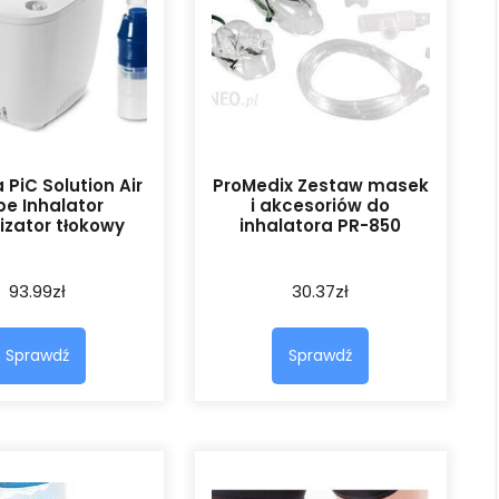
 PiC Solution Air
ProMedix Zestaw masek
e Inhalator
i akcesoriów do
izator tłokowy
inhalatora PR-850
93.99
zł
30.37
zł
Sprawdź
Sprawdź