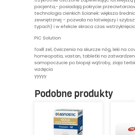
pacjenta,- posiadają pokrycie przeciwtarcio
technologia cienkich ścianek: większa średn
zewnętrznej – pozwala na łatwiejszy i szybszy
typach) i w efekcie skraca czas wstrzyknięcia
PiC Solution
foxill zel, ćwiczenia na skurcze nóg, leki na 
homeopatia, vastan, tabletki na zatwardzenie
samopoczucie po biopsji wątroby, ziaja terbi
wzdęcia
yyyyy
Podobne produkty