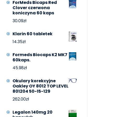
ForMeds Bicaps Red
Clover czerwona
koniczyna 60 kaps
30.09
zł
Klarin 60 tabletek
14.35
zł
Formeds Biocaps K2 MK7
60kaps.
45.98
zł
Okulary korekcyjne
Oakley OY 8012 TOP LEVEL
801204 50-15-129
262.00
zł
Legalon 140mg 20