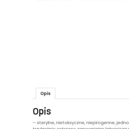
Opis
Opis
– sterylne, nietoksyczne, niepirogenne, jedn
trzykrotnie ostrzone zapewniając łatwiejsz