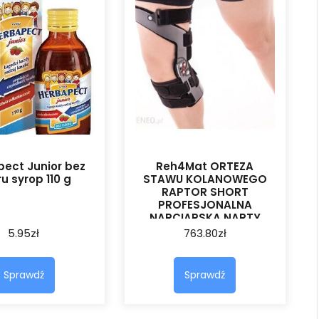
ect Junior bez
Reh4Mat ORTEZA
u syrop 110 g
STAWU KOLANOWEGO
RAPTOR SHORT
PROFESJONALNA
NARCIARSKA NARTY
DESKA SNOWBOARD
5.95
zł
763.80
zł
RAPTOR/2RA
Sprawdź
Sprawdź