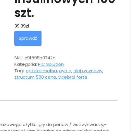
szt.
39.39
zł
Sprawdź
SKU:
c91598b0242d
Kategoria:
PiC Solution
Tagi:
apteka melisa
,
eye q
,
olej rycynowy
,
structum 500 cena
,
vicebrol forte
orazowego użytku igły do penów / wstrzykiwaczy,-
ą penetrację i zmniejszając do minimum dyskomfort