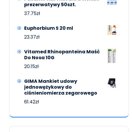
prezerwatywy 50szt.
37.75
zł
Euphorbium S 20 ml
23.37
zł
Vitamed Rhinopanteina Maść
Do Nosa 10G
20.15
zł
GIMA Mankiet udowy
jednowężykowy do
ciśnieniomierza zegarowego
61.42
zł