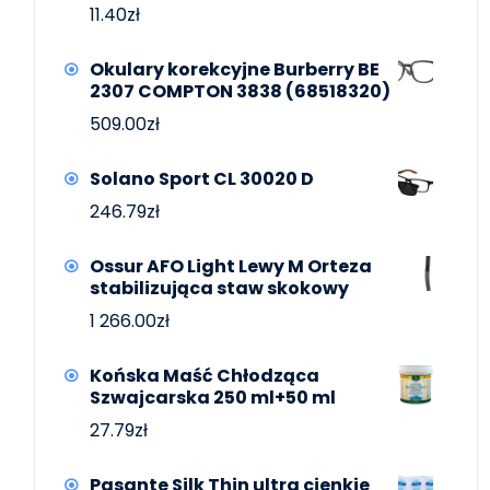
11.40
zł
Okulary korekcyjne Burberry BE
2307 COMPTON 3838 (68518320)
509.00
zł
Solano Sport CL 30020 D
246.79
zł
Ossur AFO Light Lewy M Orteza
stabilizująca staw skokowy
1 266.00
zł
Końska Maść Chłodząca
Szwajcarska 250 ml+50 ml
27.79
zł
Pasante Silk Thin ultra cienkie