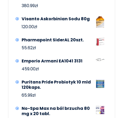
380.99
zł
Visanto Askorbinian Sodu 80g
120.00
zł
Pharmapoint SiderAL 20szt.
55.62
zł
Emporio Armani EA1041 3131
459.00
zł
Puritans Pride Probiotyk 10 mld
120kaps.
65.99
zł
No-Spa Max na ból brzucha 80
mg x 20 tabl.