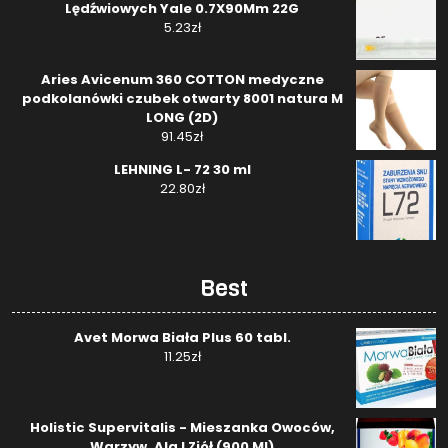
Lędźwiowych Yale 0.7X90Mm 22G
5.23
zł
Aries Avicenum 360 COTTON medyczne
podkolanówki czubek otwarty 8001 natura M
LONG (2D)
91.45
zł
LEHNING L- 72 30 ml
22.80
zł
Best
Avet Morwa Biała Plus 60 tabl.
11.25
zł
Holistic Supervitalis - Mieszanka Owoców,
Warzyw, Alg I Ziół (900 Ml)