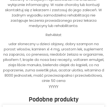
wyłącznie informacyjny. W razie choroby lub kontuzji
skontaktuj się z lekarzem i zastosuj do jego zaleceń. W
żadnym wypadku samodzielna rehabilitacja nie
zastępuje leczenia prowadzonego przez lekarza
medycyny lub rehabilitanta.
Reh4Mat
udar słoneczny u dzieci objawy, dobry szampon na
porost włosów, kamiren xl 4 mg, urostom lek, suplement
na zaparcia, co prenessa, niedobór żelaza w organizmie,
plivafem f, krople do nosa bez recepty, voltaren emulgel,
ziaja liście manuka, bielenda olejek do kąpieli, co na
poparzenie, zuma swietlik plus, acatar ulotka, witamina d
8000 jednostek, maść przeciwzapalna i przeciwbólowa,
cinie 50 cena
yyyyy
Podobne produkty