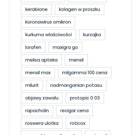
kerabione
kolagen w proszku
koronawirus omikron
kurkuma właściwości
kurzajka
lorafen
maxigra go
melisa apteka
mensil
mensil max
milgamma 100 cena
milurit
nadmanganian potasu
objawy zawału
protopic 0 03
rapacholin
recigar cena
roswera ulotka
roticox