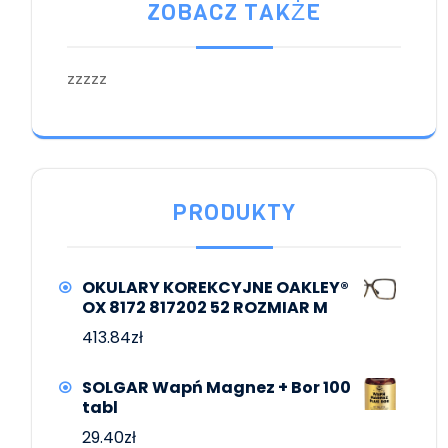
ZOBACZ TAKŻE
zzzzz
PRODUKTY
OKULARY KOREKCYJNE OAKLEY®
OX 8172 817202 52 ROZMIAR M
413.84
zł
SOLGAR Wapń Magnez + Bor 100
tabl
29.40
zł