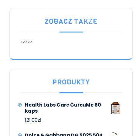
ZOBACZ TAKŻE
zzzzz
PRODUKTY
Health Labs Care CurcuMe 60
kaps
121.00
zł
Dolce & Gabbana DG 5025 504