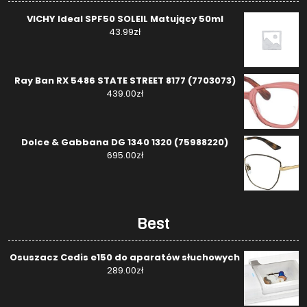
VICHY Ideal SPF50 SOLEIL Matujący 50ml
43.99
zł
Ray Ban RX 5486 STATE STREET 8177 (7703073)
439.00
zł
Dolce & Gabbana DG 1340 1320 (75988220)
695.00
zł
Best
Osuszacz Cedis e150 do aparatów słuchowych
289.00
zł