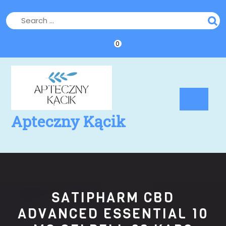
Skip
to
content
0
Op
Bu
Apteczny Kącik
SATIPHARM CBD
ADVANCED ESSENTIAL 10