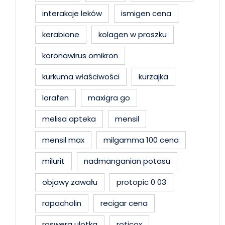
interakcje leków
ismigen cena
kerabione
kolagen w proszku
koronawirus omikron
kurkuma właściwości
kurzajka
lorafen
maxigra go
melisa apteka
mensil
mensil max
milgamma 100 cena
milurit
nadmanganian potasu
objawy zawału
protopic 0 03
rapacholin
recigar cena
roswera ulotka
roticox