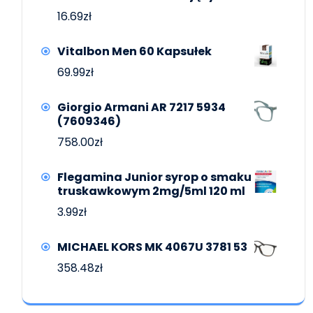
16.69
zł
Vitalbon Men 60 Kapsułek
69.99
zł
Giorgio Armani AR 7217 5934
(7609346)
758.00
zł
Flegamina Junior syrop o smaku
truskawkowym 2mg/5ml 120 ml
3.99
zł
MICHAEL KORS MK 4067U 3781 53
358.48
zł