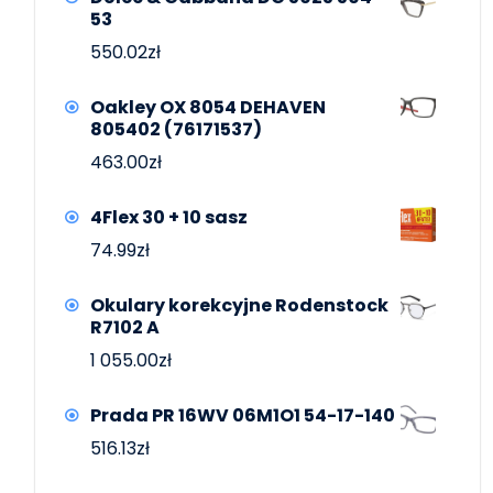
53
550.02
zł
Oakley OX 8054 DEHAVEN
805402 (76171537)
463.00
zł
4Flex 30 + 10 sasz
74.99
zł
Okulary korekcyjne Rodenstock
R7102 A
1 055.00
zł
Prada PR 16WV 06M1O1 54-17-140
516.13
zł