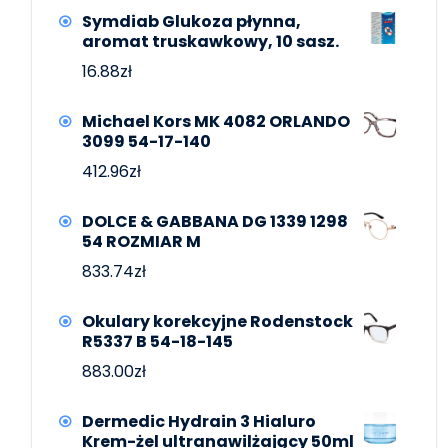
Symdiab Glukoza płynna,
aromat truskawkowy, 10 sasz.
16.88
zł
Michael Kors MK 4082 ORLANDO
3099 54-17-140
412.96
zł
DOLCE & GABBANA DG 1339 1298
54 ROZMIAR M
833.74
zł
Okulary korekcyjne Rodenstock
R5337 B 54-18-145
883.00
zł
Dermedic Hydrain 3 Hialuro
Krem-żel ultranawilżający 50ml