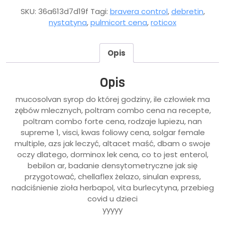
SKU:
36a613d7d19f
Tagi:
bravera control
,
debretin
,
nystatyna
,
pulmicort cena
,
roticox
Opis
Opis
mucosolvan syrop do której godziny, ile człowiek ma
zębów mlecznych, poltram combo cena na recepte,
poltram combo forte cena, rodzaje lupiezu, nan
supreme 1, visci, kwas foliowy cena, solgar female
multiple, azs jak leczyć, altacet maść, dbam o swoje
oczy dlatego, dorminox lek cena, co to jest enterol,
bebilon ar, badanie densytometryczne jak się
przygotować, chellaflex żelazo, sinulan express,
nadciśnienie zioła herbapol, vita burlecytyna, przebieg
covid u dzieci
yyyyy