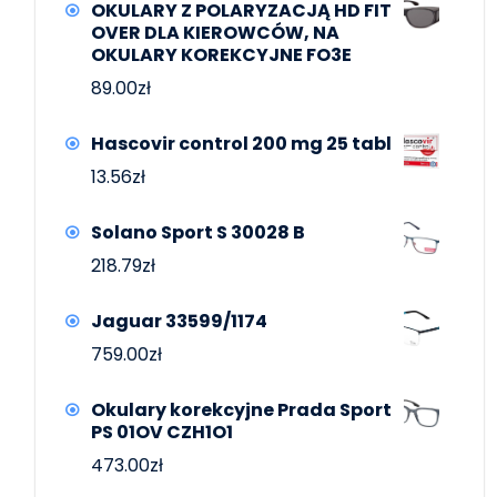
OKULARY Z POLARYZACJĄ HD FIT
OVER DLA KIEROWCÓW, NA
OKULARY KOREKCYJNE FO3E
89.00
zł
Hascovir control 200 mg 25 tabl
13.56
zł
Solano Sport S 30028 B
218.79
zł
Jaguar 33599/1174
759.00
zł
Okulary korekcyjne Prada Sport
PS 01OV CZH1O1
473.00
zł