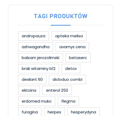
TAGI PRODUKTÓW
andropauza
apteka melisa
ashwagandha
avamys cena
balsam jerozolimski
betaserc
brak witaminy b12
detox
dexilant 60
dicloduo combi
ektoina
enterol 250
erdomed muko
flegma
furagina
herpes
hesperydyna