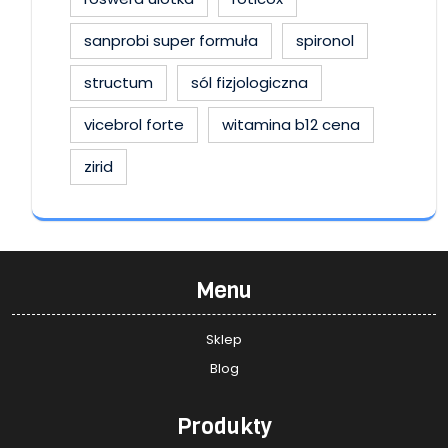
sanprobi super formuła
spironol
structum
sól fizjologiczna
vicebrol forte
witamina b12 cena
zirid
Menu
Sklep
Blog
Produkty