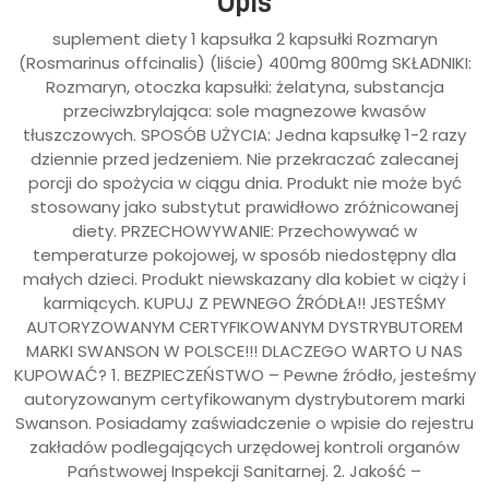
Opis
suplement diety 1 kapsułka 2 kapsułki Rozmaryn
(Rosmarinus offcinalis) (liście) 400mg 800mg SKŁADNIKI:
Rozmaryn, otoczka kapsułki: żelatyna, substancja
przeciwzbrylająca: sole magnezowe kwasów
tłuszczowych. SPOSÓB UŻYCIA: Jedna kapsułkę 1-2 razy
dziennie przed jedzeniem. Nie przekraczać zalecanej
porcji do spożycia w ciągu dnia. Produkt nie może być
stosowany jako substytut prawidłowo zróżnicowanej
diety. PRZECHOWYWANIE: Przechowywać w
temperaturze pokojowej, w sposób niedostępny dla
małych dzieci. Produkt niewskazany dla kobiet w ciąży i
karmiących. KUPUJ Z PEWNEGO ŹRÓDŁA!! JESTEŚMY
AUTORYZOWANYM CERTYFIKOWANYM DYSTRYBUTOREM
MARKI SWANSON W POLSCE!!! DLACZEGO WARTO U NAS
KUPOWAĆ? 1. BEZPIECZEŃSTWO – Pewne źródło, jesteśmy
autoryzowanym certyfikowanym dystrybutorem marki
Swanson. Posiadamy zaświadczenie o wpisie do rejestru
zakładów podlegających urzędowej kontroli organów
Państwowej Inspekcji Sanitarnej. 2. Jakość –