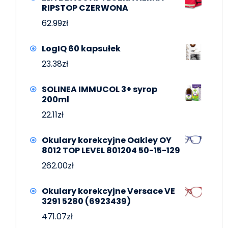
RIPSTOP CZERWONA
62.99
zł
LogIQ 60 kapsułek
23.38
zł
SOLINEA IMMUCOL 3+ syrop
200ml
22.11
zł
Okulary korekcyjne Oakley OY
8012 TOP LEVEL 801204 50-15-129
262.00
zł
Okulary korekcyjne Versace VE
3291 5280 (6923439)
471.07
zł