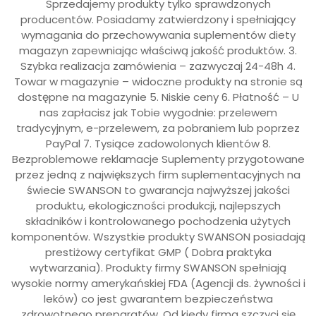
Sprzedajemy produkty tylko sprawdzonych
producentów. Posiadamy zatwierdzony i spełniający
wymagania do przechowywania suplementów diety
magazyn zapewniając właściwą jakość produktów. 3.
Szybka realizacja zamówienia – zazwyczaj 24-48h 4.
Towar w magazynie – widoczne produkty na stronie są
dostępne na magazynie 5. Niskie ceny 6. Płatność – U
nas zapłacisz jak Tobie wygodnie: przelewem
tradycyjnym, e-przelewem, za pobraniem lub poprzez
PayPal 7. Tysiące zadowolonych klientów 8.
Bezproblemowe reklamacje Suplementy przygotowane
przez jedną z największych firm suplementacyjnych na
świecie SWANSON to gwarancja najwyższej jakości
produktu, ekologiczności produkcji, najlepszych
składników i kontrolowanego pochodzenia użytych
komponentów. Wszystkie produkty SWANSON posiadają
prestiżowy certyfikat GMP ( Dobra praktyka
wytwarzania). Produkty firmy SWANSON spełniają
wysokie normy amerykańskiej FDA (Agencji ds. żywności i
leków) co jest gwarantem bezpieczeństwa
zdrowotnego preparatów. Od kiedy firma szczyci się