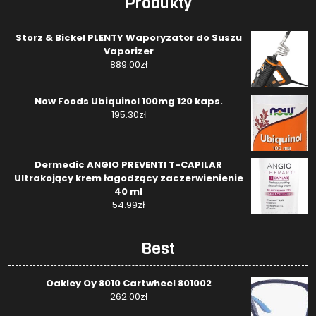
Produkty
Storz & Bickel PLENTY Waporyzator do Suszu
Vaporizer
889.00
zł
Now Foods Ubiquinol 100mg 120 kaps.
195.30
zł
Dermedic ANGIO PREVENTI T-CAPILAR
Ultrakojący krem łagodzący zaczerwienienie
40 ml
54.99
zł
Best
Oakley Oy 8010 Cartwheel 801002
262.00
zł