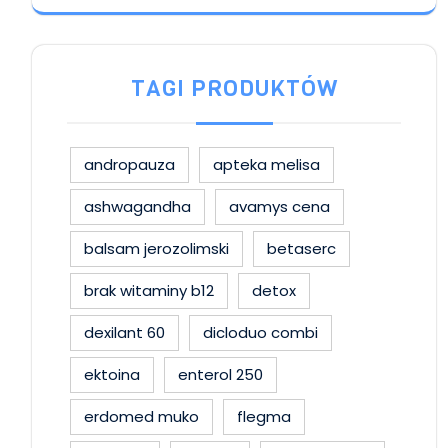
TAGI PRODUKTÓW
andropauza
apteka melisa
ashwagandha
avamys cena
balsam jerozolimski
betaserc
brak witaminy b12
detox
dexilant 60
dicloduo combi
ektoina
enterol 250
erdomed muko
flegma