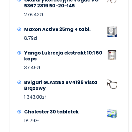
5367 2819 50-20-145
278.42
zł
Maxon Active 25mg 4 tabl.
8.79
zł
Yango Lukrecja ekstrakt 10:1 60
kaps
37.49
zł
Bvlgari GLASSES BV4196 vista
Brązowy
1 343.00
zł
Cholester 30 tabletek
18.79
zł