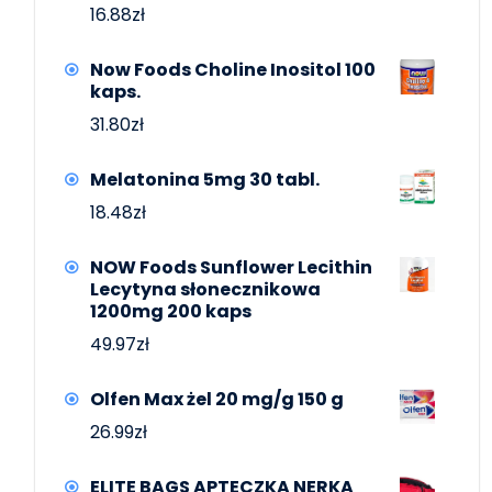
16.88
zł
Now Foods Choline Inositol 100
kaps.
31.80
zł
Melatonina 5mg 30 tabl.
18.48
zł
NOW Foods Sunflower Lecithin
Lecytyna słonecznikowa
1200mg 200 kaps
49.97
zł
Olfen Max żel 20 mg/g 150 g
26.99
zł
ELITE BAGS APTECZKA NERKA