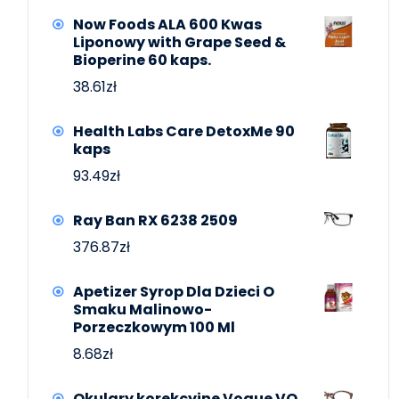
Now Foods ALA 600 Kwas
Liponowy with Grape Seed &
Bioperine 60 kaps.
38.61
zł
Health Labs Care DetoxMe 90
kaps
93.49
zł
Ray Ban RX 6238 2509
376.87
zł
Apetizer Syrop Dla Dzieci O
Smaku Malinowo-
Porzeczkowym 100 Ml
8.68
zł
Okulary korekcyjne Vogue VO