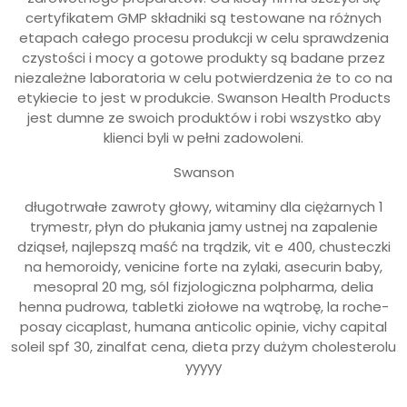
certyfikatem GMP składniki są testowane na różnych
etapach całego procesu produkcji w celu sprawdzenia
czystości i mocy a gotowe produkty są badane przez
niezależne laboratoria w celu potwierdzenia że to co na
etykiecie to jest w produkcie. Swanson Health Products
jest dumne ze swoich produktów i robi wszystko aby
klienci byli w pełni zadowoleni.
Swanson
długotrwałe zawroty głowy, witaminy dla ciężarnych 1
trymestr, płyn do płukania jamy ustnej na zapalenie
dziąseł, najlepszą maść na trądzik, vit e 400, chusteczki
na hemoroidy, venicine forte na zylaki, asecurin baby,
mesopral 20 mg, sól fizjologiczna polpharma, delia
henna pudrowa, tabletki ziołowe na wątrobę, la roche-
posay cicaplast, humana anticolic opinie, vichy capital
soleil spf 30, zinalfat cena, dieta przy dużym cholesterolu
yyyyy