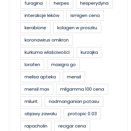
furagina
herpes
hesperydyna
interakcje leków
ismigen cena
kerabione
kolagen w proszku
koronawirus omikron
kurkuma właściwości
kurzajka
lorafen
maxigra go
melisa apteka
mensil
mensil max
milgamma 100 cena
milurit
nadmanganian potasu
objawy zawału
protopic 0 03
rapacholin
recigar cena