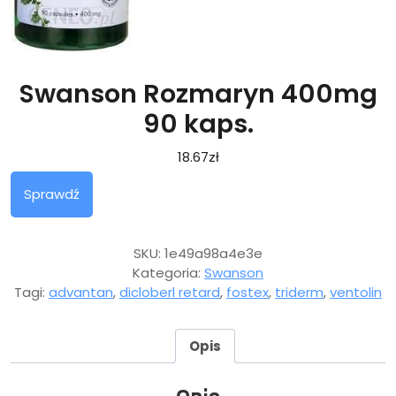
Swanson Rozmaryn 400mg
90 kaps.
18.67
zł
Sprawdź
SKU:
1e49a98a4e3e
Kategoria:
Swanson
Tagi:
advantan
,
dicloberl retard
,
fostex
,
triderm
,
ventolin
Opis