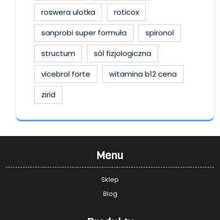
roswera ulotka
roticox
sanprobi super formuła
spironol
structum
sól fizjologiczna
vicebrol forte
witamina b12 cena
zirid
Menu
Sklep
Blog