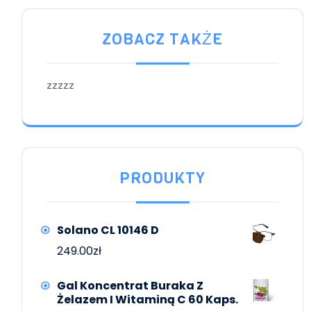
ZOBACZ TAKŻE
zzzzz
PRODUKTY
Solano CL 10146 D
249.00
zł
Gal Koncentrat Buraka Z
Żelazem I Witaminą C 60 Kaps.